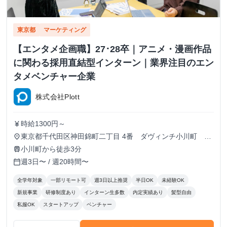
東京都
マーケティング
【エンタメ企画職】27･28卒｜アニメ・漫画作品
に関わる採用直結型インターン｜業界注目のエン
タメベンチャー企業
株式会社Plott
時給1300円～
currency_yen
東京都千代田区神田錦町二丁目 4番 ダヴィンチ小川町 ５
place
階
小川町から徒歩3分
train
週3日〜 / 週20時間〜
calendar_today
全学年対象
一部リモート可
週3日以上推奨
半日OK
未経験OK
新規事業
研修制度あり
インターン生多数
内定実績あり
髪型自由
私服OK
スタートアップ
ベンチャー