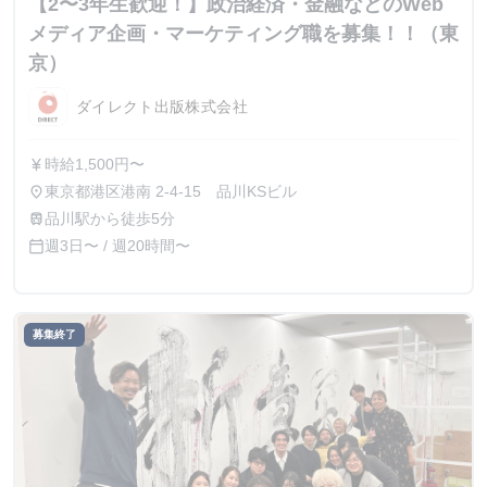
【2〜3年生歓迎！】政治経済・金融などのWeb
メディア企画・マーケティング職を募集！！（東
京）
ダイレクト出版株式会社
時給1,500円〜
currency_yen
東京都港区港南 2-4-15 品川KSビル
place
品川駅から徒歩5分
train
週3日〜 / 週20時間〜
calendar_today
募集終了