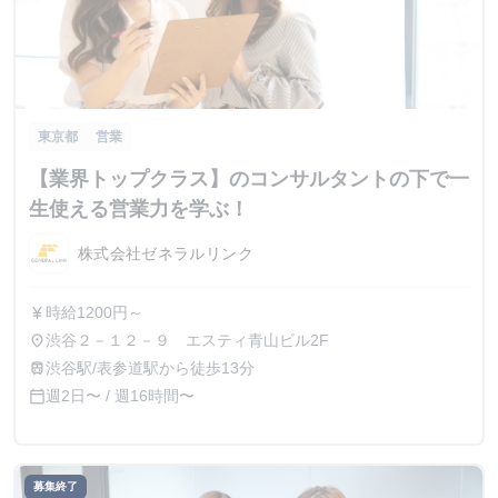
東京都
営業
【業界トップクラス】のコンサルタントの下で一
生使える営業力を学ぶ！
株式会社ゼネラルリンク
時給1200円～
currency_yen
渋谷２－１２－９ エスティ青山ビル2F
place
渋谷駅/表参道駅から徒歩13分
train
週2日〜 / 週16時間〜
calendar_today
募集終了