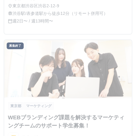
東京都渋谷区渋谷2-12-9
place
渋谷駅/表参道駅から徒歩12分（リモート併用可）
train
週2日〜 / 週13時間〜
calendar_today
募集終了
東京都
マーケティング
WEBブランディング課題を解決するマーケティ
ングチームのサポート学生募集！