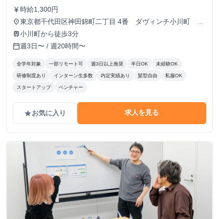
時給1,300円
currency_yen
東京都千代田区神田錦町二丁目 4番 ダヴィンチ小川町 ５
place
階
小川町から徒歩3分
train
週3日〜 / 週20時間〜
calendar_today
全学年対象
一部リモート可
週3日以上推奨
半日OK
未経験OK
研修制度あり
インターン生多数
内定実績あり
髪型自由
私服OK
スタートアップ
ベンチャー
求人を見る
お気に入り
grade