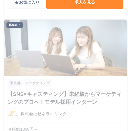
求人を見る
お気に入り
grade
募集終了
東京都
マーケティング
【SNS×キャスティング】未経験からマーケティ
ングのプロへ！モデル採用インターン
株式会社ゼネラルリンク
時給1300円～
currency_yen