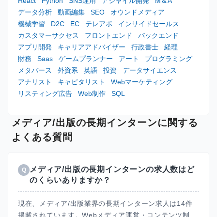
React
Python
SNS運用
アジャイル開発
M＆A
データ分析
動画編集
SEO
オウンドメディア
機械学習
D2C
EC
テレアポ
インサイドセールス
カスタマーサクセス
フロントエンド
バックエンド
アプリ開発
キャリアアドバイザー
行政書士
経理
財務
Saas
ゲームプランナー
アート
プログラミング
メタバース
外資系
英語
投資
データサイエンス
アナリスト
キャピタリスト
Webマーケティング
リスティング広告
Web制作
SQL
メディア/出版の長期インターンに関する
よくある質問
メディア/出版の長期インターンの求人数はど
Q
のくらいありますか？
現在、メディア/出版業界の長期インターン求人は14件
掲載されています。Webメディア運営・コンテンツ制