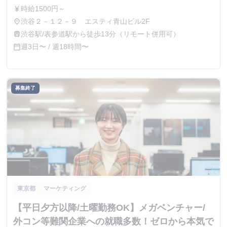
時給1500円～
currency_yen
渋谷２－１２－９ エスティ青山ビル2F
place
渋谷駅/表参道駅から徒歩13分（リモート併用可）
train
週3日〜 / 週18時間〜
calendar_today
募集終了
東京都
マーケティング
【平日夕方以降/土曜勤務OK】メガベンチャー/
外コン等難関企業への就職多数！ゼロから本気で