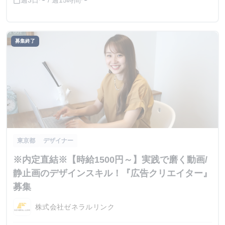
週3日〜 / 週15時間〜
calendar_today
募集終了
東京都
デザイナー
※内定直結※【時給1500円～】実践で磨く動画/
静止画のデザインスキル！『広告クリエイター』
募集
株式会社ゼネラルリンク