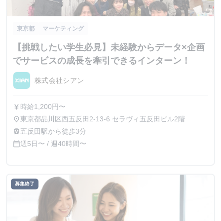
東京都
マーケティング
【挑戦したい学生必見】未経験からデータ×企画
でサービスの成長を牽引できるインターン！
株式会社シアン
時給1,200円〜
currency_yen
東京都品川区西五反田2-13-6 セラヴィ五反田ビル2階
place
五反田駅から徒歩3分
train
週5日〜 / 週40時間〜
calendar_today
募集終了