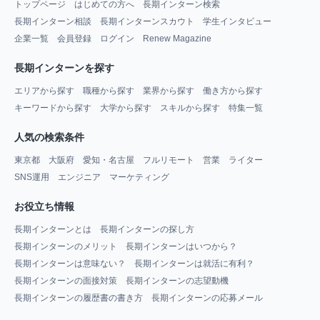
トップページ
はじめての方へ
長期インターン検索
長期インターン相談
長期インターンスカウト
学生インタビュー
企業一覧
会員登録
ログイン
Renew Magazine
長期インターンを探す
エリアから探す
職種から探す
業界から探す
働き方から探す
キーワードから探す
大学から探す
スキルから探す
特集一覧
人気の検索条件
東京都
大阪府
愛知・名古屋
フルリモート
営業
ライター
SNS運用
エンジニア
マーケティング
お役立ち情報
長期インターンとは
長期インターンの探し方
長期インターンのメリット
長期インターンはいつから？
長期インターンは意味ない？
長期インターンは就活に有利？
長期インターンの面接対策
長期インターンの志望動機
長期インターンの履歴書の書き方
長期インターンの応募メール