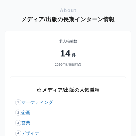
About
メディア/出版の長期インターン情報
求人掲載数
14
件
2026年8月8日時点
crown
メディア/出版の人気職種
マーケティング
1
企画
2
営業
3
デザイナー
4