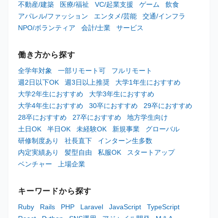
不動産/建築
医療/福祉
VC/起業支援
ゲーム
飲食
アパレル/ファッション
エンタメ/芸能
交通/インフラ
NPO/ボランティア
会計/士業
サービス
働き方から探す
全学年対象
一部リモート可
フルリモート
週2日以下OK
週3日以上推奨
大学1年生におすすめ
大学2年生におすすめ
大学3年生におすすめ
大学4年生におすすめ
30卒におすすめ
29卒におすすめ
28卒におすすめ
27卒におすすめ
地方学生向け
土日OK
半日OK
未経験OK
新規事業
グローバル
研修制度あり
社長直下
インターン生多数
内定実績あり
髪型自由
私服OK
スタートアップ
ベンチャー
上場企業
キーワードから探す
Ruby
Rails
PHP
Laravel
JavaScript
TypeScript