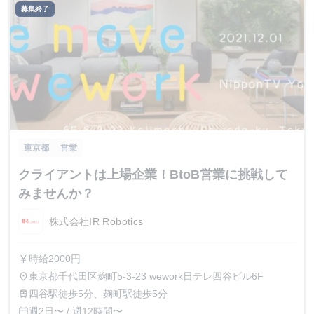
募集終了
東京都
営業
クライアントは上場企業！BtoB営業に挑戦して
みませんか？
株式会社IR Robotics
時給2000円
currency_yen
東京都千代田区麹町5-3-23 wework日テレ四谷ビル6F
place
四谷駅徒歩5分、麹町駅徒歩5分
train
週2日〜 / 週12時間〜
calendar_today