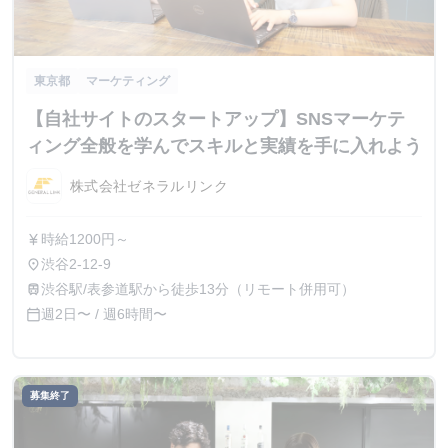
東京都
マーケティング
【自社サイトのスタートアップ】SNSマーケテ
ィング全般を学んでスキルと実績を手に入れよう
株式会社ゼネラルリンク
時給1200円～
currency_yen
渋谷2-12-9
place
渋谷駅/表参道駅から徒歩13分（リモート併用可）
train
週2日〜 / 週6時間〜
calendar_today
募集終了