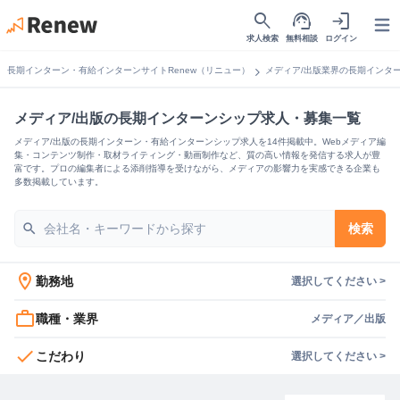
search
support_agent
login
Open
求人検索
無料相談
ログイン
chevron_right
長期インターン・有給インターンサイトRenew（リニュー）
メディア/出版業界の長期インタ
メディア/出版の長期インターンシップ求人・募集一覧
メディア/出版の長期インターン・有給インターンシップ求人を14件掲載中。Webメディア編
集・コンテンツ制作・取材ライティング・動画制作など、質の高い情報を発信する求人が豊
富です。プロの編集者による添削指導を受けながら、メディアの影響力を実感できる企業も
多数掲載しています。
search
検索
location_on
勤務地
選択してください >
work_outline
職種・業界
メディア／出版
check
こだわり
選択してください >