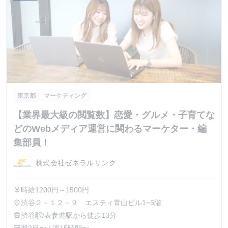
東京都
マーケティング
【業界最大級の閲覧数】恋愛・グルメ・子育てな
どのWebメディア運営に関わるマーケター・編
集部員！
株式会社ゼネラルリンク
時給1200円～1500円
currency_yen
渋谷２－１２－９ エスティ青山ビル1~5階
place
渋谷駅/表参道駅から徒歩13分
train