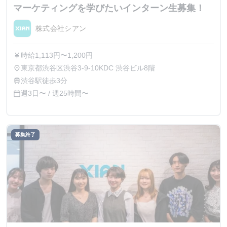
マーケティングを学びたいインターン生募集！
株式会社シアン
時給1,113円〜1,200円
currency_yen
東京都渋谷区渋谷3-9-10KDC 渋谷ビル8階
place
渋谷駅徒歩3分
train
週3日〜 / 週25時間〜
calendar_today
募集終了