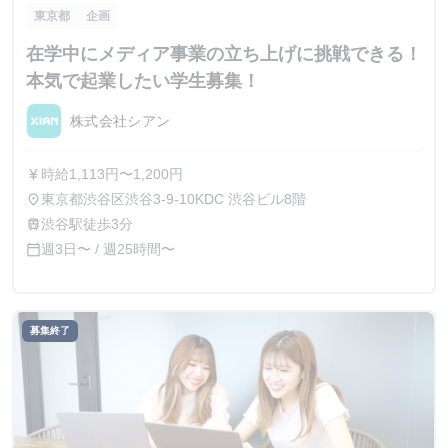
東京都
企画
在学中にメディア事業の立ち上げに挑戦できる！
本気で起業したい学生募集！
株式会社シアン
時給1,113円〜1,200円
currency_yen
東京都渋谷区渋谷3-9-10KDC 渋谷ビル8階
place
渋谷駅徒歩3分
train
週3日〜 / 週25時間〜
calendar_today
募集終了