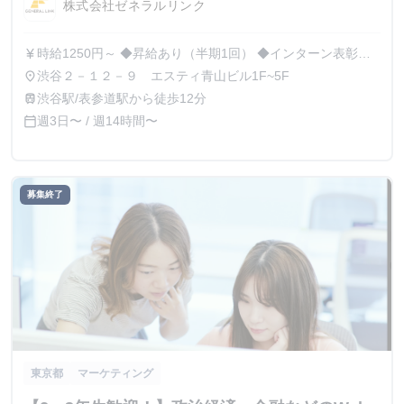
株式会社ゼネラルリンク
時給1250円～ ◆昇給あり（半期1回） ◆インターン表彰制
currency_yen
度あり（月1回） ◆1F従業員専用バーでは定時以降は飲み放
渋谷２－１２－９ エスティ青山ビル1F~5F
place
題 ◆イベント・飲み代サポート ◆フリーミネラルウォータ
渋谷駅/表参道駅から徒歩12分
train
ー ◆外国人講師によるリアル英会話無料
週3日〜 / 週14時間〜
calendar_today
募集終了
東京都
マーケティング