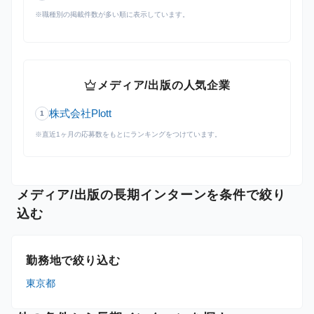
※職種別の掲載件数が多い順に表示しています。
crown
メディア/出版の人気企業
株式会社Plott
1
※直近1ヶ月の応募数をもとにランキングをつけています。
メディア/出版の長期インターンを条件で絞り
込む
勤務地で絞り込む
東京都