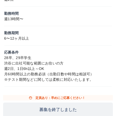
勤務時間
週13時間〜
勤務期間
6〜12ヶ月以上
応募条件
28卒、29卒学生
渋谷に出社可能な範囲にお住いの方
週2日、1日6h以上～OK
月60時間以上の勤務必須（出勤日数や時間は相談可）
※テスト期間などに関しては柔軟に対応いたします。
face
定員あり：早めにご応募ください！
募集を終了しました