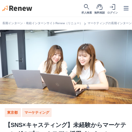
search
support_agent
login
Open
求人検索
無料相談
ログイン
chevron_right
長期インターン・有給インターンサイトRenew（リニュー）
マーケティングの長期インターン
東京都
マーケティング
【SNS×キャスティング】未経験からマーケテ