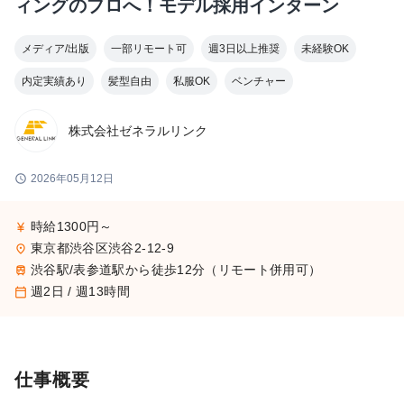
ィングのプロへ！モデル採用インターン
メディア/出版
一部リモート可
週3日以上推奨
未経験OK
内定実績あり
髪型自由
私服OK
ベンチャー
株式会社ゼネラルリンク
schedule
2026年05月12日
時給1300円～
currency_yen
東京都渋谷区渋谷2-12-9
place
渋谷駅/表参道駅から徒歩12分（リモート併用可）
train
週2日 / 週13時間
calendar_today
仕事概要