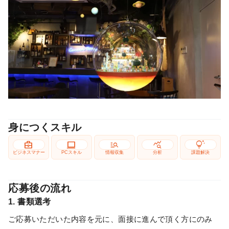
身につくスキル
business_center
computer
manage_search
query_stats
tips_and_updates
ビジネスマナー
PCスキル
情報収集
分析
課題解決
応募後の流れ
1. 書類選考
ご応募いただいた内容を元に、面接に進んで頂く方にのみ