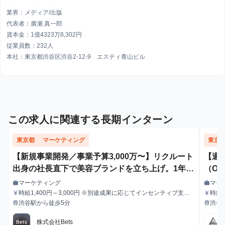
業界：メディア/出版
代表者：廣瀬 真一郎
資本金：1億4323万8,302円
従業員数：232人
本社：東京都渋谷区渋谷2-12-9 エスティ青山ビル
この求人に関連する長期インターン
東京都
マーケティング
東京
【新規事業開発／事業予算3,000万〜】リクルート
【週
出身の社長直下で美容ブランドを立ち上げ。1年間
（O
でゼロから年商3億を実現する、本気のインターン
支え
マーケティング
マー
work
work
職種
職種
募集！
時給1,400円～3,000円 ※別途成果に応じてインセンティブ支給
時給1
currency_yen
currency_yen
給与
給与
あり
渋谷駅から徒歩5分
渋谷
train
train
最寄駅
最寄駅
株式会社Bets