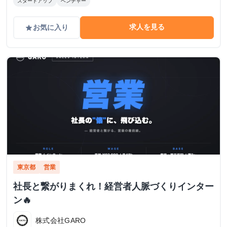
スタートアップ
ベンチャー
求人を見る
お気に入り
grade
東京都
営業
社長と繋がりまくれ！経営者人脈づくりインター
ン🔥
株式会社GARO