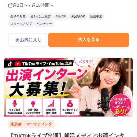
週2日〜 / 週15時間〜
calendar_today
全学年対象
週3日以上推奨
半日OK
未経験OK
新規事業
スタートアップ
ベンチャー
求人を見る
お気に入り
grade
東京都
マーケティング
【TikTokライブ出演】就活メディア出演インタ