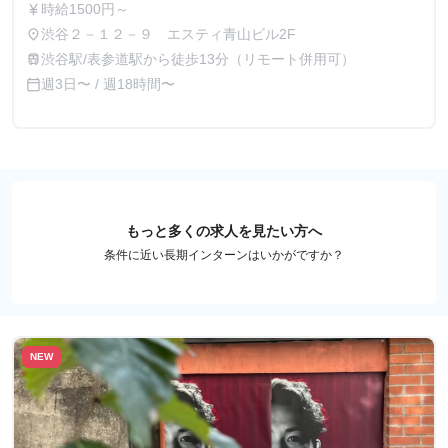
時給1500円～
currency_yen
渋谷２－１２－９ エスティ青山ビル2F
place
渋谷駅/表参道駅から徒歩13分（リモート併用可）
train
週3日〜 / 週18時間〜
calendar_today
もっと多くの求人を見たい方へ
条件に近い長期インターンはいかがですか？
NEW