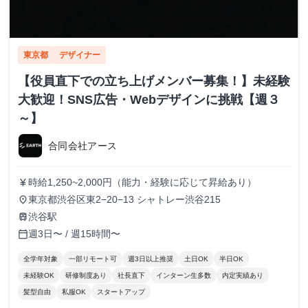
東京都
デザイナー
【役員直下での立ち上げメンバー募集！】未経験
大歓迎！SNS広告・Webデザインに挑戦【週３
～】
合同会社アース
時給1,250~2,000円（能力・経験に応じて昇給あり）
currency_yen
東京都渋谷区東2−20−13 シャトレー渋谷215
place
渋谷駅
train
週3日〜 / 週15時間〜
calendar_today
全学年対象
一部リモート可
週3日以上推奨
土日OK
半日OK
未経験OK
研修制度あり
社長直下
インターン生多数
内定実績あり
髪型自由
私服OK
スタートアップ