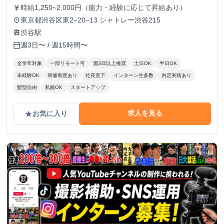
時給1,250~2,000円（能力・経験に応じて昇給あり）
currency_yen
東京都渋谷区東2−20−13 シャトレー渋谷215
place
渋谷駅
train
週3日〜 / 週15時間〜
calendar_today
全学年対象
一部リモート可
週3日以上推奨
土日OK
半日OK
未経験OK
研修制度あり
社長直下
インターン生多数
内定実績あり
髪型自由
私服OK
スタートアップ
求人を見る
お気に入り
grade