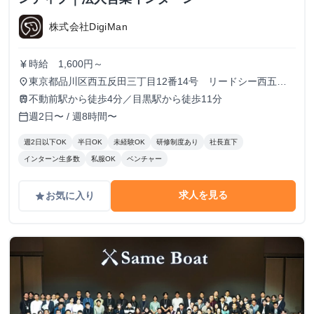
株式会社DigiMan
時給 1,600円～
currency_yen
東京都品川区西五反田三丁目12番14号 リードシー西五反
place
田ビル7-8階（受付8階）
不動前駅から徒歩4分／目黒駅から徒歩11分
train
週2日〜 / 週8時間〜
calendar_today
週2日以下OK
半日OK
未経験OK
研修制度あり
社長直下
インターン生多数
私服OK
ベンチャー
求人を見る
お気に入り
grade