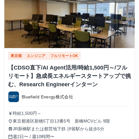
東京都
エンジニア
フルリモートOK
【CDSO直下/AI Agent活用/時給1,500円～/フル
リモート】急成長エネルギースタートアップで挑
む、Research Engineerインターン
Bluefield Energy株式会社
時給1,500円～
currency_yen
東京都港区新橋5丁目13番5号 新橋MCVビル 9階
place
JR新橋駅または都営地下鉄 汐留駅から徒歩5分
train
週2日〜 / 週10時間〜
calendar_today