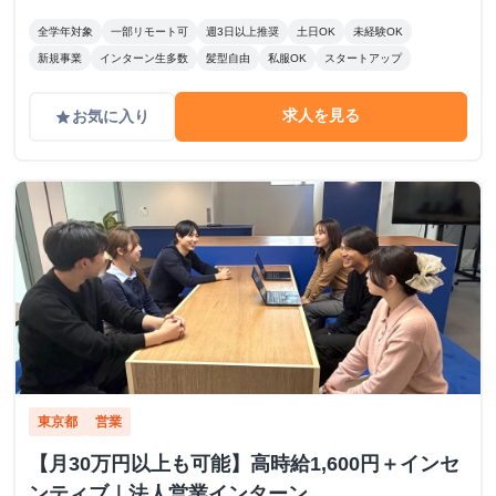
全学年対象
一部リモート可
週3日以上推奨
土日OK
未経験OK
新規事業
インターン生多数
髪型自由
私服OK
スタートアップ
求人を見る
お気に入り
grade
東京都
営業
【月30万円以上も可能】高時給1,600円＋インセ
ンティブ｜法人営業インターン