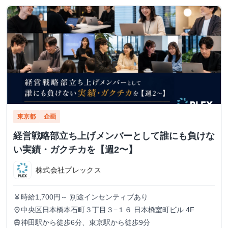
東京都
企画
経営戦略部立ち上げメンバーとして誰にも負けな
い実績・ガクチカを【週2〜】
株式会社プレックス
時給1,700円～ 別途インセンティブあり
currency_yen
中央区日本橋本石町３丁目３−１６ 日本橋室町ビル 4F
place
神田駅から徒歩6分、東京駅から徒歩9分
train