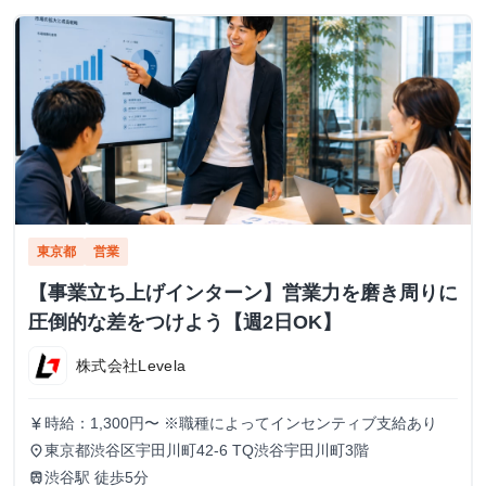
東京都
営業
【事業立ち上げインターン】営業力を磨き周りに
圧倒的な差をつけよう【週2日OK】
株式会社Levela
時給：1,300円〜 ※職種によってインセンティブ支給あり
currency_yen
東京都渋谷区宇田川町42-6 TQ渋谷宇田川町3階
place
渋谷駅 徒歩5分
train