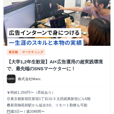
東京都
マーケティング
【大学1,2年生歓迎】AI×広告運用の超実践環境
で、最先端のSNSマーケターに！
株式会社Merc
時給1,250円〜（昇給あり）
currency_yen
東京都新宿区新宿1丁目10-3 太田紙興新宿ビル5階
place
新宿御苑前駅から徒歩3分、リモート勤務も可能
train
週3日〜 / 週20時間〜
calendar_today