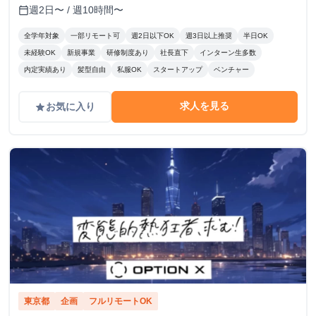
週2日〜 / 週10時間〜
calendar_today
全学年対象
一部リモート可
週2日以下OK
週3日以上推奨
半日OK
未経験OK
新規事業
研修制度あり
社長直下
インターン生多数
内定実績あり
髪型自由
私服OK
スタートアップ
ベンチャー
求人を見る
お気に入り
grade
東京都
企画
フルリモートOK