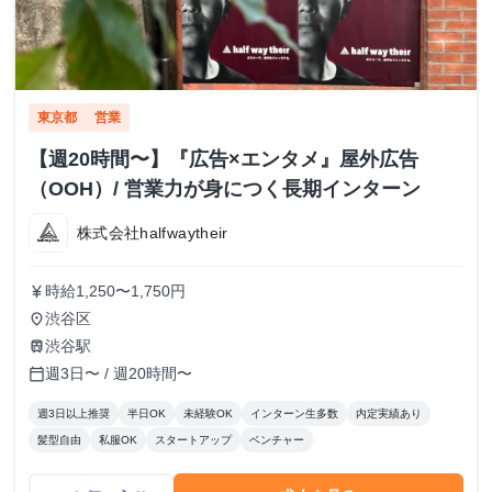
東京都
営業
【週20時間〜】『広告×エンタメ』屋外広告
（OOH）/ 営業力が身につく長期インターン
株式会社halfwaytheir
時給1,250〜1,750円
currency_yen
渋谷区
place
渋谷駅
train
週3日〜 / 週20時間〜
calendar_today
週3日以上推奨
半日OK
未経験OK
インターン生多数
内定実績あり
髪型自由
私服OK
スタートアップ
ベンチャー