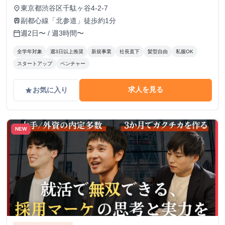
東京都渋谷区千駄ヶ谷4-2-7
place
副都心線「北参道」徒歩約1分
train
週2日〜 / 週3時間〜
calendar_today
全学年対象
週3日以上推奨
新規事業
社長直下
髪型自由
私服OK
スタートアップ
ベンチャー
求人を見る
お気に入り
grade
NEW