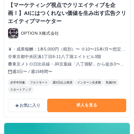
【マーケティング視点でクリエイティブを企
画！】AIにはつくれない価値を生み出す広告クリ
エイティブマーケター
OPTION X株式会社
・成果報酬：1本5,000円（税別）〜 ※10〜15本/月〜想定
currency_yen
※経験、実績、能力等によって変動 ※トライアル期間の場
東京都中央区湊1丁目8-11八丁堀エイトビル3階
place
合変動あり
東京メトロ日比谷線・JR京葉線「八丁堀駅」から徒歩3〜6
train
分
週3日〜 / 週15時間〜
calendar_today
全学年対象
フルリモート
週3日以上推奨
インターン生多数
私服OK
スタートアップ
求人を見る
お気に入り
grade