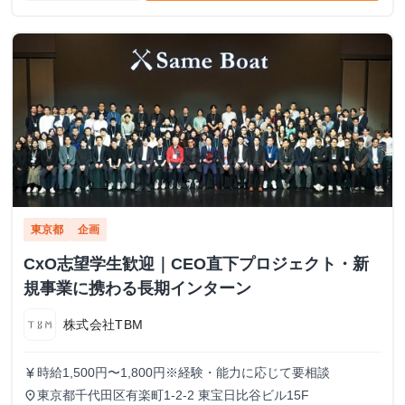
東京都
企画
CxO志望学生歓迎｜CEO直下プロジェクト・新
規事業に携わる長期インターン
株式会社TBM
時給1,500円〜1,800円※経験・能力に応じて要相談
currency_yen
東京都千代田区有楽町1-2-2 東宝日比谷ビル15F
place