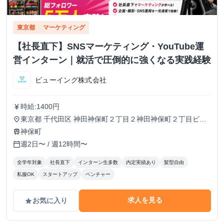
東京都
マーケティング
【社長直下】SNSマーケティング・YouTube運
営インターン｜就活で圧倒的に強くなる実践経験
ビューイング株式会社
時給:1400円
currency_yen
東京都 千代田区 神田神保町２丁目２神田神保町２丁目ビル
place
５０２号室
神保町
train
週2日〜 / 週12時間〜
calendar_today
全学年対象
社長直下
インターン生多数
内定実績あり
髪型自由
私服OK
スタートアップ
ベンチャー
求人を見る
お気に入り
grade