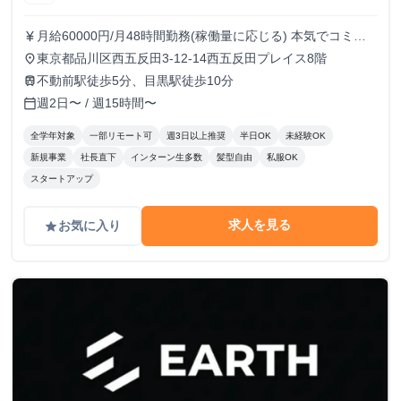
月給60000円/月48時間勤務(稼働量に応じる) 本気でコミッ
currency_yen
トすれば、学生でも圧倒的な実績と報酬を得られる環境で
東京都品川区西五反田3-12-14西五反田プレイス8階
place
す！
不動前駅徒歩5分、目黒駅徒歩10分
train
週2日〜 / 週15時間〜
calendar_today
全学年対象
一部リモート可
週3日以上推奨
半日OK
未経験OK
新規事業
社長直下
インターン生多数
髪型自由
私服OK
スタートアップ
求人を見る
お気に入り
grade