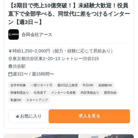
【2期目で売上10億突破！】未経験大歓迎！役員
直下で全部学べる、同世代に差をつけるインター
ン【週3日～】
合同会社アース
時給1,250~2,000円（能力・経験に応じて昇給あり）
currency_yen
東京都渋谷区東2−20−13 シャトレー渋谷215
place
渋谷駅
train
週3日〜 / 週15時間〜
calendar_today
全学年対象
一部リモート可
週3日以上推奨
半日OK
未経験OK
研修制度あり
社長直下
インターン生多数
内定実績あり
髪型自由
私服OK
スタートアップ
求人を見る
お気に入り
grade