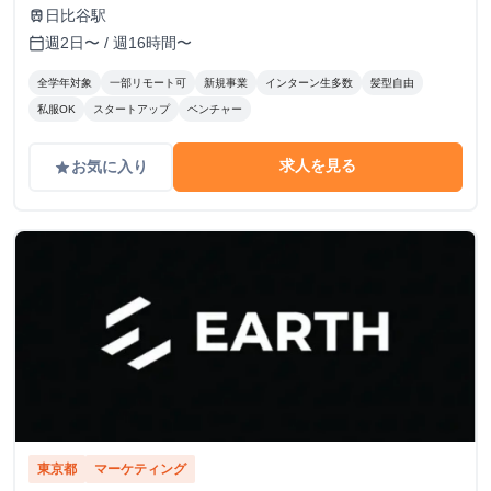
日比谷駅
train
週2日〜 / 週16時間〜
calendar_today
全学年対象
一部リモート可
新規事業
インターン生多数
髪型自由
私服OK
スタートアップ
ベンチャー
求人を見る
お気に入り
grade
東京都
マーケティング