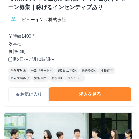
ーン募集｜稼げるインセンティブあり
ビューイング株式会社
時給1400円
currency_yen
本社
place
神保町
train
週2日〜 / 週10時間〜
calendar_today
全学年対象
一部リモート可
週2日以下OK
未経験OK
社長直下
内定実績あり
髪型自由
私服OK
ベンチャー
求人を見る
お気に入り
grade