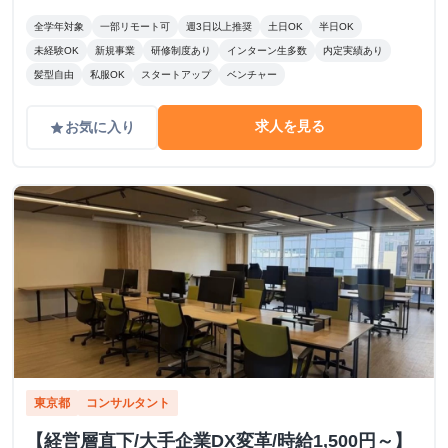
全学年対象
一部リモート可
週3日以上推奨
土日OK
半日OK
未経験OK
新規事業
研修制度あり
インターン生多数
内定実績あり
髪型自由
私服OK
スタートアップ
ベンチャー
求人を見る
お気に入り
grade
東京都
コンサルタント
【経営層直下/大手企業DX変革/時給1,500円～】