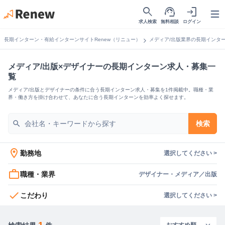
search
support_agent
login
Open
求人検索
無料相談
ログイン
chevron_right
長期インターン・有給インターンサイトRenew（リニュー）
メディア/出版業界の長期インタ
メディア/出版×デザイナーの長期インターン求人・募集一
覧
メディア/出版とデザイナーの条件に合う長期インターン求人・募集を1件掲載中。職種・業
界・働き方を掛け合わせて、あなたに合う長期インターンを効率よく探せます。
search
検索
location_on
勤務地
選択してください >
work_outline
職種・業界
デザイナー・メディア／出版
check
こだわり
選択してください >
1