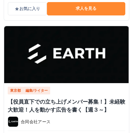
求人を見る
お気に入り
grade
東京都
編集/ライター
【役員直下での立ち上げメンバー募集！】未経験
大歓迎！人を動かす広告を書く【週３～】
合同会社アース