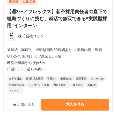
東京都
人事/広報
【週3〜／フレックス】新卒採用責任者の直下で
組織づくりに挑む。就活で無双できる“実践型採
用”インターン
株式会社コリン
時給1,300円～ ※研修期間60時間あり ※業務内容・勤務状
currency_yen
況により決定
1-2-4浜松町シミヅ産業ビル6階
place
浜松町駅から徒歩8分
train
週3日〜 / 週12時間〜
calendar_today
全学年対象
週3日以上推奨
半日OK
未経験OK
新規事業
グローバル
研修制度あり
インターン生多数
内定実績あり
髪型自由
私服OK
ベンチャー
求人を見る
お気に入り
grade