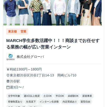
東京都
営業
MARCH学生多数活躍中！！！商談までお任せす
る業務の幅が広い営業インターン
株式会社グローバ
時給1300円～1800円
currency_yen
東京都渋谷区渋谷2丁目14-13 岡崎ビル710
place
渋谷駅
train
週3日〜 /
calendar_today
全学年対象
週3日以上推奨
土日OK
半日OK
未経験OK
新規事業
研修制度あり
社長直下
インターン生多数
内定実績あり
髪型自由