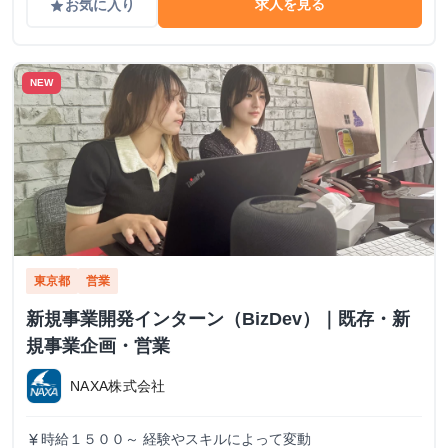
求人を見る
お気に入り
grade
NEW
東京都
営業
新規事業開発インターン（BizDev）｜既存・新
規事業企画・営業
NAXA株式会社
時給１５００～ 経験やスキルによって変動
currency_yen