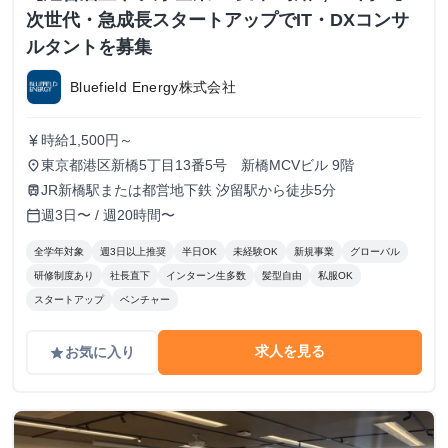
次世代・急成長スタートアップでIT・DXコンサ
ルタントを募集
Bluefield Energy株式会社
時給1,500円～
currency_yen
東京都港区新橋5丁目13番5号 新橋MCVビル 9階
place
JR新橋駅または都営地下鉄 汐留駅から徒歩5分
train
週3日〜 / 週20時間〜
calendar_today
全学年対象
週3日以上推奨
半日OK
未経験OK
新規事業
グローバル
研修制度あり
社長直下
インターン生多数
髪型自由
私服OK
スタートアップ
ベンチャー
求人を見る
お気に入り
grade