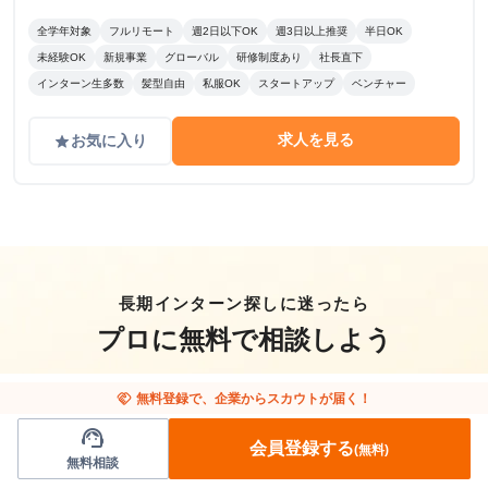
全学年対象
フルリモート
週2日以下OK
週3日以上推奨
半日OK
未経験OK
新規事業
グローバル
研修制度あり
社長直下
インターン生多数
髪型自由
私服OK
スタートアップ
ベンチャー
求人を見る
お気に入り
grade
長期インターン探しに迷ったら
プロに無料で相談しよう
handshake
無料登録で、企業からスカウトが届く！
support_agent
会員登録する
(無料)
無料相談