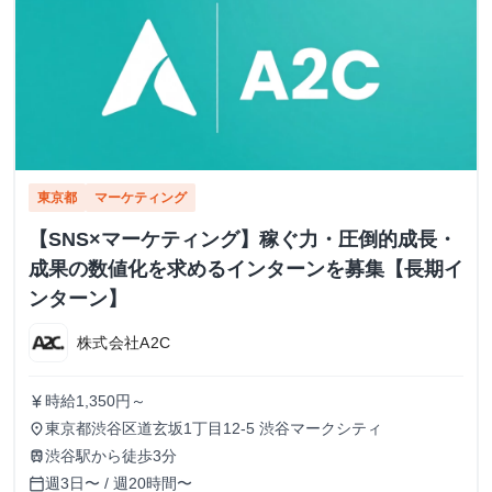
東京都
マーケティング
【SNS×マーケティング】稼ぐ力・圧倒的成長・
成果の数値化を求めるインターンを募集【長期イ
ンターン】
株式会社A2C
時給1,350円～
currency_yen
東京都渋谷区道玄坂1丁目12-5 渋谷マークシティ
place
渋谷駅から徒歩3分
train
週3日〜 / 週20時間〜
calendar_today