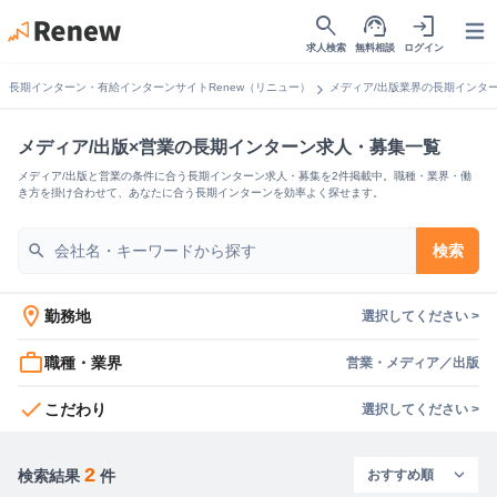
search
support_agent
login
Open
求人検索
無料相談
ログイン
chevron_right
長期インターン・有給インターンサイトRenew（リニュー）
メディア/出版業界の長期インタ
メディア/出版×営業の長期インターン求人・募集一覧
メディア/出版と営業の条件に合う長期インターン求人・募集を2件掲載中。職種・業界・働
き方を掛け合わせて、あなたに合う長期インターンを効率よく探せます。
search
検索
location_on
勤務地
選択してください >
work_outline
職種・業界
営業・メディア／出版
check
こだわり
選択してください >
2
検索結果
件