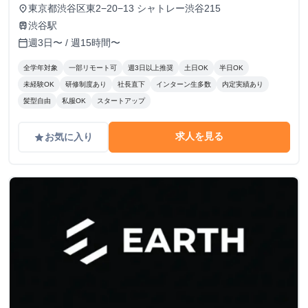
東京都渋谷区東2−20−13 シャトレー渋谷215
place
渋谷駅
train
週3日〜 / 週15時間〜
calendar_today
全学年対象
一部リモート可
週3日以上推奨
土日OK
半日OK
未経験OK
研修制度あり
社長直下
インターン生多数
内定実績あり
髪型自由
私服OK
スタートアップ
求人を見る
お気に入り
grade