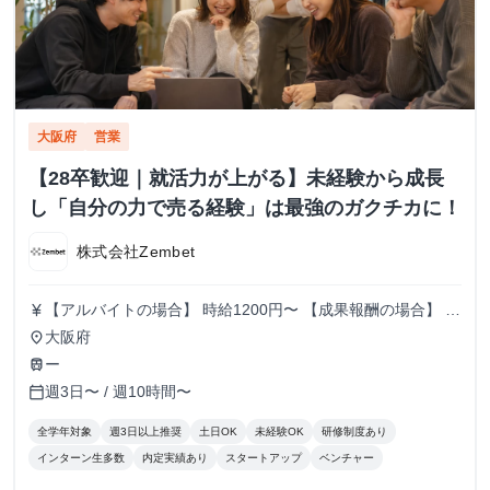
大阪府
営業
【28卒歓迎｜就活力が上がる】未経験から成長
し「自分の力で売る経験」は最強のガクチカに！
株式会社Zembet
【アルバイトの場合】 時給1200円〜 【成果報酬の場合】 ✔︎
currency_yen
1件成約あたり3万円 ✔︎ 最大4万円まで単価アップ 業界でも
大阪府
place
トップクラスの水準です。 例えば、 月5件 → 15万円 月10
ー
train
件 → 30万円 月15件 → 45万円 学生のうちに、 “自分の実力
週3日〜 / 週10時間〜
calendar_today
で月30〜50万円を作る”経験ができます。
全学年対象
週3日以上推奨
土日OK
未経験OK
研修制度あり
インターン生多数
内定実績あり
スタートアップ
ベンチャー