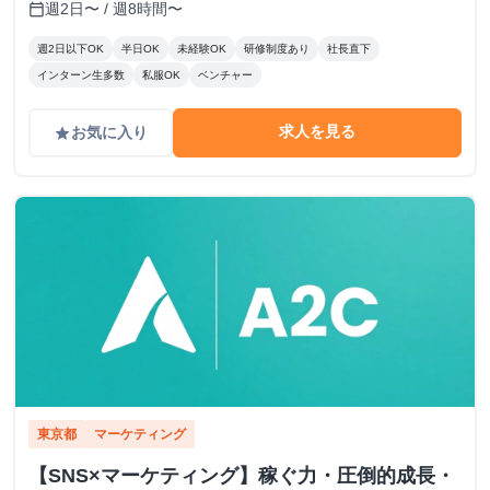
週2日〜 / 週8時間〜
calendar_today
週2日以下OK
半日OK
未経験OK
研修制度あり
社長直下
インターン生多数
私服OK
ベンチャー
求人を見る
お気に入り
grade
東京都
マーケティング
【SNS×マーケティング】稼ぐ力・圧倒的成長・