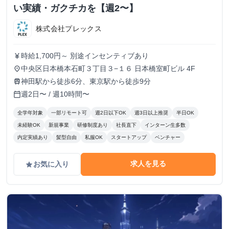
い実績・ガクチカを【週2〜】
株式会社プレックス
時給1,700円～ 別途インセンティブあり
currency_yen
中央区日本橋本石町３丁目３−１６ 日本橋室町ビル 4F
place
神田駅から徒歩6分、東京駅から徒歩9分
train
週2日〜 / 週10時間〜
calendar_today
全学年対象
一部リモート可
週2日以下OK
週3日以上推奨
半日OK
未経験OK
新規事業
研修制度あり
社長直下
インターン生多数
内定実績あり
髪型自由
私服OK
スタートアップ
ベンチャー
求人を見る
お気に入り
grade