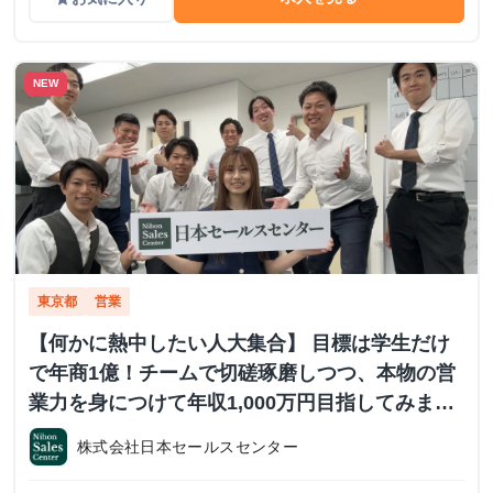
NEW
東京都
営業
【何かに熱中したい人大集合】 目標は学生だけ
で年商1億！チームで切磋琢磨しつつ、本物の営
業力を身につけて年収1,000万円目指してみませ
んか？ ※当社直結内定あり #学歴不問 #未経験可
株式会社日本セールスセンター
#1.2年生可