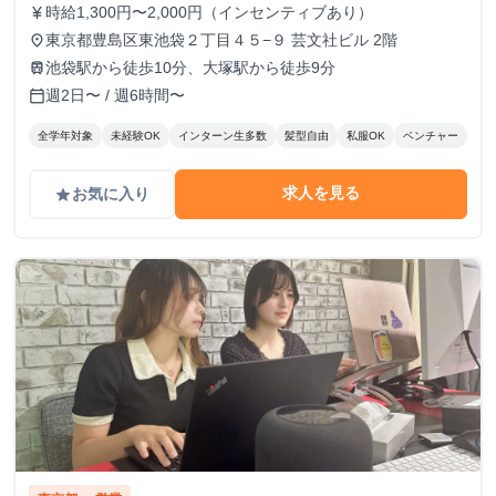
時給1,300円〜2,000円（インセンティブあり）
currency_yen
東京都豊島区東池袋２丁目４５−９ 芸文社ビル 2階
place
池袋駅から徒歩10分、大塚駅から徒歩9分
train
週2日〜 / 週6時間〜
calendar_today
全学年対象
未経験OK
インターン生多数
髪型自由
私服OK
ベンチャー
求人を見る
お気に入り
grade