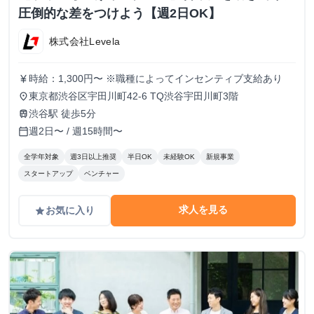
圧倒的な差をつけよう【週2日OK】
株式会社Levela
時給：1,300円〜 ※職種によってインセンティブ支給あり
currency_yen
東京都渋谷区宇田川町42-6 TQ渋谷宇田川町3階
place
渋谷駅 徒歩5分
train
週2日〜 / 週15時間〜
calendar_today
全学年対象
週3日以上推奨
半日OK
未経験OK
新規事業
スタートアップ
ベンチャー
求人を見る
お気に入り
grade