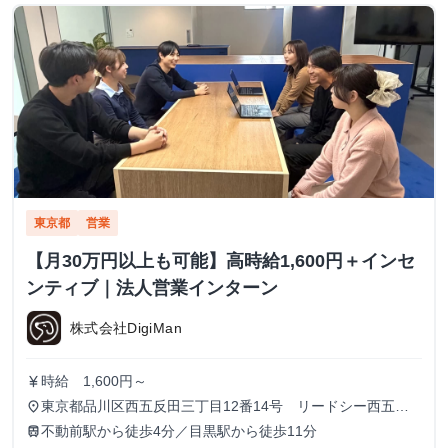
東京都
営業
【月30万円以上も可能】高時給1,600円＋インセ
ンティブ｜法人営業インターン
株式会社DigiMan
時給 1,600円～
currency_yen
東京都品川区西五反田三丁目12番14号 リードシー西五反
place
田ビル7-8階（受付8階）
不動前駅から徒歩4分／目黒駅から徒歩11分
train