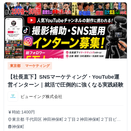
東京都
マーケティング
【社長直下】SNSマーケティング・YouTube運
営インターン｜就活で圧倒的に強くなる実践経験
ビューイング株式会社
時給:1400円
currency_yen
東京都 千代田区 神田神保町２丁目２神田神保町２丁目ビル
place
５０２号室
神保町
train