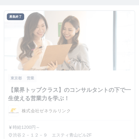
募集終了
東京都
営業
【業界トップクラス】のコンサルタントの下で一
生使える営業力を学ぶ！
株式会社ゼネラルリンク
時給1200円～
currency_yen
渋谷２－１２－９ エスティ青山ビル2F
place