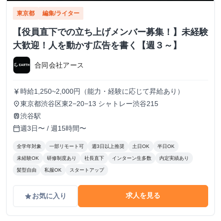
東京都
編集/ライター
【役員直下での立ち上げメンバー募集！】未経験
大歓迎！人を動かす広告を書く【週３～】
合同会社アース
時給1,250~2,000円（能力・経験に応じて昇給あり）
currency_yen
東京都渋谷区東2−20−13 シャトレー渋谷215
place
渋谷駅
train
週3日〜 / 週15時間〜
calendar_today
全学年対象
一部リモート可
週3日以上推奨
土日OK
半日OK
未経験OK
研修制度あり
社長直下
インターン生多数
内定実績あり
髪型自由
私服OK
スタートアップ
求人を見る
お気に入り
grade