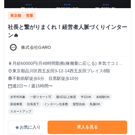
東京都
営業
社長と繋がりまくれ！経営者人脈づくりインター
ン🔥
株式会社GARO
月給60000円/月48時間勤務(稼働量に応じる) 本気でコミッ
currency_yen
トすれば、学生でも圧倒的な実績と報酬を得られる環境で
東京都品川区西五反田3-12-14西五反田プレイス8階
place
す！
不動前駅徒歩5分、目黒駅徒歩10分
train
週2日〜 / 週15時間〜
calendar_today
全学年対象
一部リモート可
週3日以上推奨
半日OK
未経験OK
新規事業
社長直下
インターン生多数
髪型自由
私服OK
スタートアップ
求人を見る
お気に入り
grade