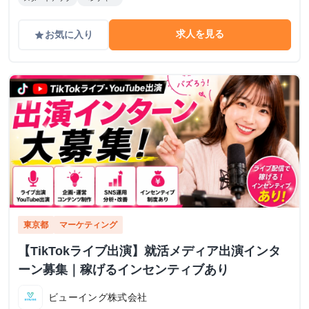
求人を見る
お気に入り
grade
東京都
マーケティング
【TikTokライブ出演】就活メディア出演インタ
ーン募集｜稼げるインセンティブあり
ビューイング株式会社