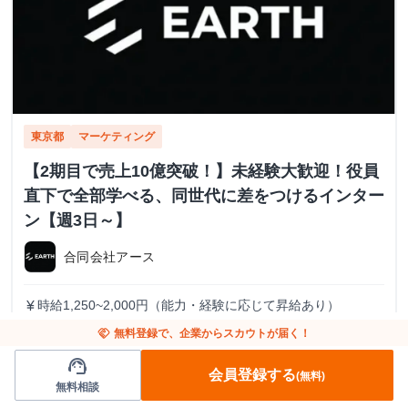
東京都
マーケティング
【2期目で売上10億突破！】未経験大歓迎！役員
直下で全部学べる、同世代に差をつけるインター
ン【週3日～】
合同会社アース
時給1,250~2,000円（能力・経験に応じて昇給あり）
currency_yen
東京都渋谷区東2−20−13 シャトレー渋谷215
place
handshake
無料登録で、企業からスカウトが届く！
渋谷駅
train
support_agent
週3日〜 / 週15時間〜
calendar_today
会員登録する
(無料)
無料相談
全学年対象
一部リモート可
週3日以上推奨
半日OK
未経験OK