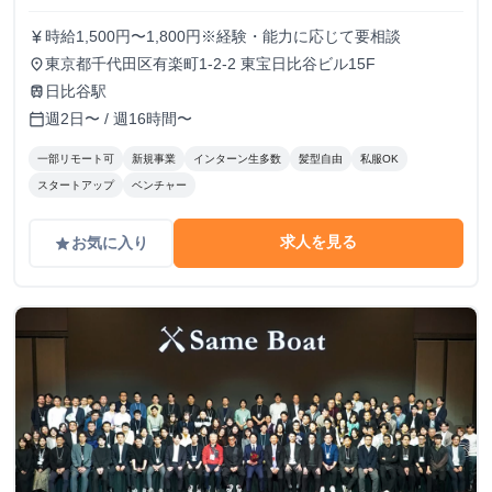
時給1,500円〜1,800円※経験・能力に応じて要相談
currency_yen
東京都千代田区有楽町1-2-2 東宝日比谷ビル15F
place
日比谷駅
train
週2日〜 / 週16時間〜
calendar_today
一部リモート可
新規事業
インターン生多数
髪型自由
私服OK
スタートアップ
ベンチャー
求人を見る
お気に入り
grade