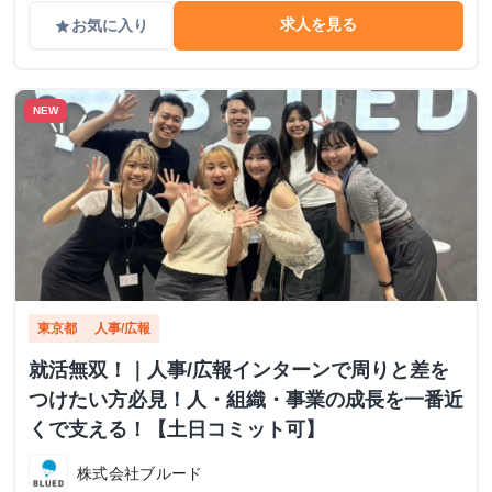
求人を見る
お気に入り
grade
NEW
東京都
人事/広報
就活無双！｜人事/広報インターンで周りと差を
つけたい方必見！人・組織・事業の成長を一番近
くで支える！【土日コミット可】
株式会社ブルード