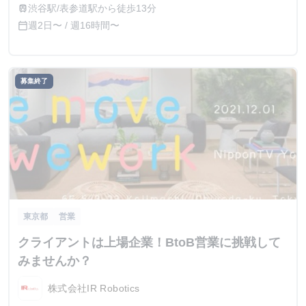
渋谷駅/表参道駅から徒歩13分
train
週2日〜 / 週16時間〜
calendar_today
募集終了
東京都
営業
クライアントは上場企業！BtoB営業に挑戦して
みませんか？
株式会社IR Robotics