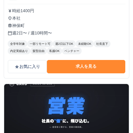
時給1400円
currency_yen
本社
place
神保町
train
週2日〜 / 週10時間〜
calendar_today
全学年対象
一部リモート可
週2日以下OK
未経験OK
社長直下
内定実績あり
髪型自由
私服OK
ベンチャー
求人を見る
お気に入り
grade