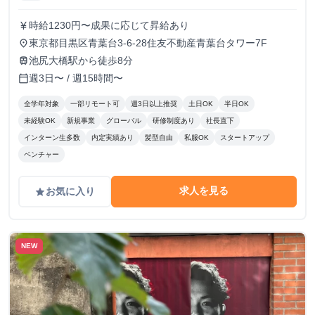
時給1230円〜成果に応じて昇給あり
currency_yen
東京都目黒区青葉台3-6-28住友不動産青葉台タワー7F
place
池尻大橋駅から徒歩8分
train
週3日〜 / 週15時間〜
calendar_today
全学年対象
一部リモート可
週3日以上推奨
土日OK
半日OK
未経験OK
新規事業
グローバル
研修制度あり
社長直下
インターン生多数
内定実績あり
髪型自由
私服OK
スタートアップ
ベンチャー
求人を見る
お気に入り
grade
NEW