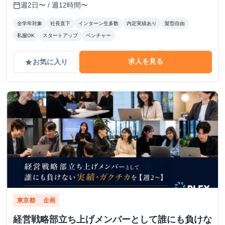
週2日〜 / 週12時間〜
calendar_today
全学年対象
社長直下
インターン生多数
内定実績あり
髪型自由
私服OK
スタートアップ
ベンチャー
求人を見る
お気に入り
grade
東京都
企画
経営戦略部立ち上げメンバーとして誰にも負けな