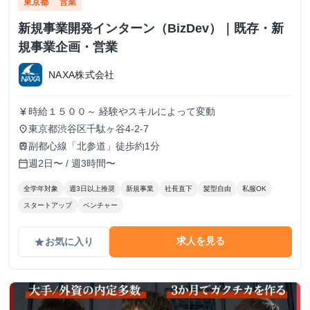
東京都
営業
新規事業開発インターン（BizDev）｜既存・新
規事業企画・営業
NAXA株式会社
時給１５００～ 経験やスキルによって変動
currency_yen
東京都渋谷区千駄ヶ谷4-2-7
place
副都心線「北参道」徒歩約1分
train
週2日〜 / 週3時間〜
calendar_today
全学年対象
週3日以上推奨
新規事業
社長直下
髪型自由
私服OK
スタートアップ
ベンチャー
求人を見る
お気に入り
grade