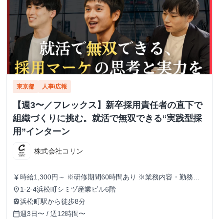
東京都
人事/広報
【週3〜／フレックス】新卒採用責任者の直下で
組織づくりに挑む。就活で無双できる“実践型採
用”インターン
株式会社コリン
時給1,300円～ ※研修期間60時間あり ※業務内容・勤務状
currency_yen
況により決定
1-2-4浜松町シミヅ産業ビル6階
place
浜松町駅から徒歩8分
train
週3日〜 / 週12時間〜
calendar_today