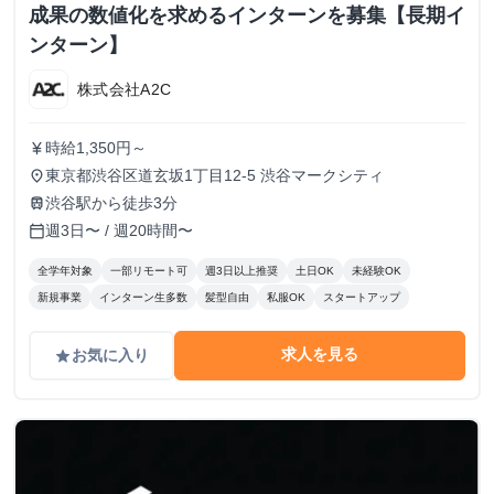
成果の数値化を求めるインターンを募集【長期イ
ンターン】
株式会社A2C
時給1,350円～
currency_yen
東京都渋谷区道玄坂1丁目12-5 渋谷マークシティ
place
渋谷駅から徒歩3分
train
週3日〜 / 週20時間〜
calendar_today
全学年対象
一部リモート可
週3日以上推奨
土日OK
未経験OK
新規事業
インターン生多数
髪型自由
私服OK
スタートアップ
求人を見る
お気に入り
grade