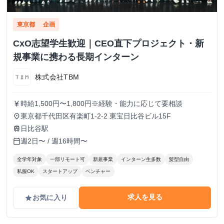
東京都
企画
CxO志望学生歓迎｜CEO直下プロジェクト・新
規事業に携わる長期インターン
株式会社TBM
時給1,500円〜1,800円※経験・能力に応じて要相談
currency_yen
東京都千代田区有楽町1-2-2 東宝日比谷ビル15F
place
日比谷駅
train
週2日〜 / 週16時間〜
calendar_today
全学年対象
一部リモート可
新規事業
インターン生多数
髪型自由
私服OK
スタートアップ
ベンチャー
求人を見る
お気に入り
grade