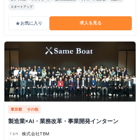
スタートアップ
求人を見る
お気に入り
grade
東京都
その他
製造業×AI・業務改革・事業開発インターン
株式会社TBM