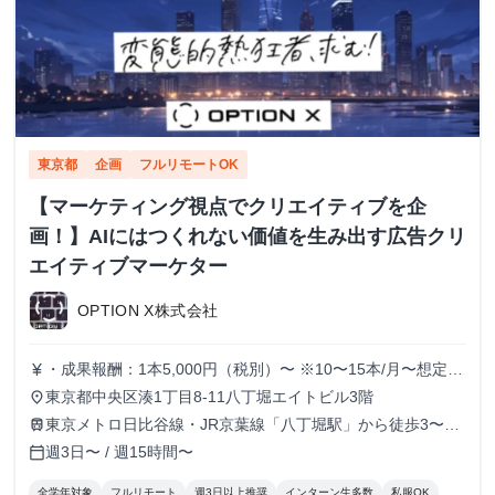
東京都
企画
フルリモートOK
【マーケティング視点でクリエイティブを企
画！】AIにはつくれない価値を生み出す広告クリ
エイティブマーケター
OPTION X株式会社
・成果報酬：1本5,000円（税別）〜 ※10〜15本/月〜想定
currency_yen
※経験、実績、能力等によって変動 ※トライアル期間の場
東京都中央区湊1丁目8-11八丁堀エイトビル3階
place
合変動あり
東京メトロ日比谷線・JR京葉線「八丁堀駅」から徒歩3〜6
train
分
週3日〜 / 週15時間〜
calendar_today
全学年対象
フルリモート
週3日以上推奨
インターン生多数
私服OK