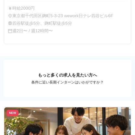
時給2000円
currency_yen
東京都千代田区麹町5-3-23 wework日テレ四谷ビル6F
place
四谷駅徒歩5分、麹町駅徒歩5分
train
週2日〜 / 週12時間〜
calendar_today
もっと多くの求人を見たい方へ
条件に近い長期インターンはいかがですか？
NEW