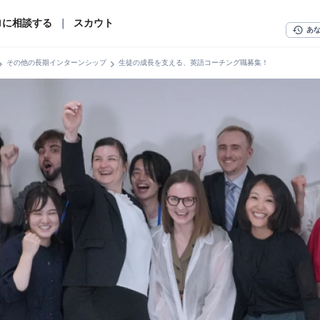
ロに相談する
｜
スカウト
history
あ
n_right
chevron_right
その他の長期インターンシップ
生徒の成長を支える、英語コーチング職募集！