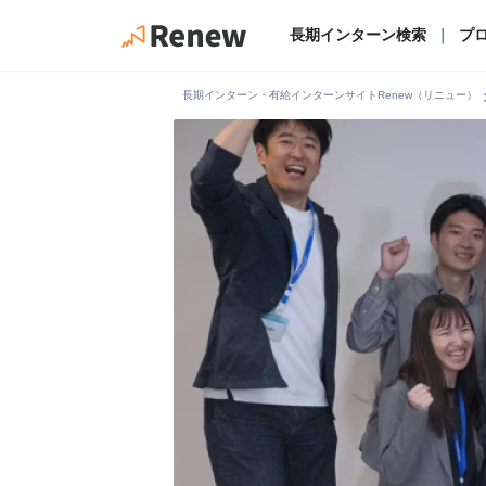
長期インターン検索
｜
プ
chevro
長期インターン・有給インターンサイトRenew（リニュー）