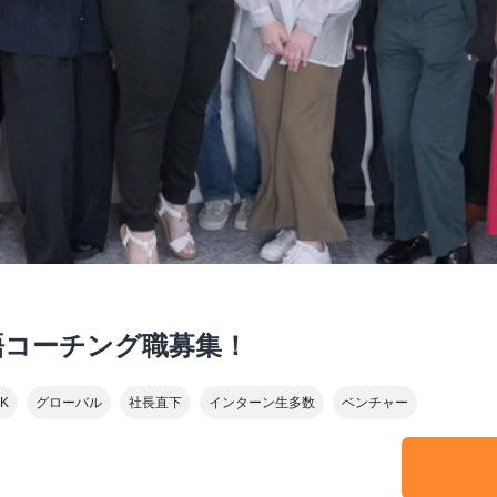
語コーチング職募集！
K
グローバル
社長直下
インターン生多数
ベンチャー