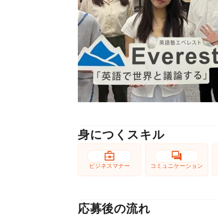
身につくスキル
business_center
forum
ビジネスマナー
コミュニケーション
応募後の流れ