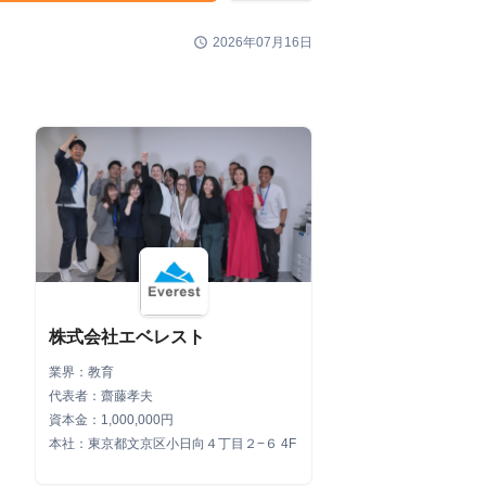
schedule
2026年07月16日
株式会社エベレスト
業界：教育
代表者：齋藤孝夫
資本金：1,000,000円
本社：東京都文京区小日向４丁目２−６ 4F