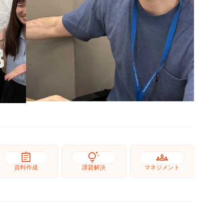
assignment
tips_and_updates
groups
資料作成
課題解決
マネジメント