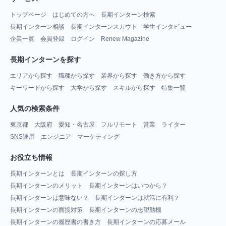
トップページ
はじめての方へ
長期インターン検索
長期インターン相談
長期インターンスカウト
学生インタビュー
企業一覧
会員登録
ログイン
Renew Magazine
長期インターンを探す
エリアから探す
職種から探す
業界から探す
働き方から探す
キーワードから探す
大学から探す
スキルから探す
特集一覧
人気の検索条件
東京都
大阪府
愛知・名古屋
フルリモート
営業
ライター
SNS運用
エンジニア
マーケティング
お役立ち情報
長期インターンとは
長期インターンの探し方
長期インターンのメリット
長期インターンはいつから？
長期インターンは意味ない？
長期インターンは就活に有利？
長期インターンの面接対策
長期インターンの志望動機
長期インターンの履歴書の書き方
長期インターンの応募メール