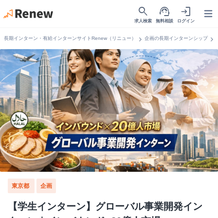
search
support_agent
login
Open
求人検索
無料相談
ログイン
chevron_right
chevron_right
長期インターン・有給インターンサイトRenew（リニュー）
企画の長期インターンシップ
東京都
企画
【学生インターン】グローバル事業開発イン