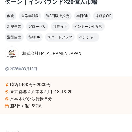
ターン｜インバウンド×20億人市場
飲食
全学年対象
週3日以上推奨
半日OK
未経験OK
新規事業
グローバル
社長直下
インターン生多数
髪型自由
私服OK
スタートアップ
ベンチャー
株式会社HALAL RAMEN JAPAN
schedule
2026年03月13日
時給1400円〜2000円
currency_yen
東京都港区六本木7丁目18-18-2F
place
六本木駅から徒歩５分
train
週3日 / 週15時間
calendar_today