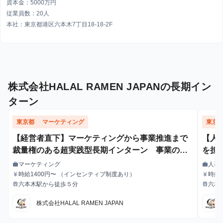
資本金：5000万円
従業員数：20人
本社：東京都港区六本木7丁目18-18-2F
株式会社HALAL RAMEN JAPANの長期イン
ターン
東京都
マーケティング
東京
【経営者直下】マーケティングから事業推進まで
【人
裁量権のある超実践型長期インターン 事業の
を担
「0→1」創業フェーズ 海外展開
マーケティング
人事
work
work
職種
職種
時給1400円〜 （インセンティブ制度あり）
時給1
currency_yen
currency_yen
給与
給与
六本木駅から徒歩５分
六本
train
train
最寄駅
最寄駅
株式会社HALAL RAMEN JAPAN