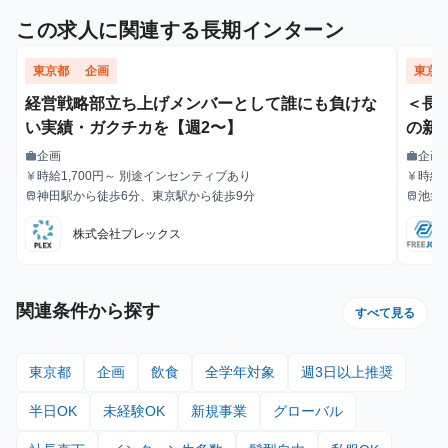
この求人に関連する長期インターン
東京都
企画
東京
経営戦略部立ち上げメンバーとして誰にも負けな
＜長
い実績・ガクチカを【週2〜】
の新
企画
企画
work
work
職種
職種
時給1,700円～ 別途インセンティブあり
時給1
currency_yen
currency_yen
給与
給与
神田駅から徒歩6分、東京駅から徒歩9分
池袋
train
train
最寄駅
最寄駅
株式会社プレックス
関連条件から探す
すべて見る
東京都
企画
飲食
全学年対象
週3日以上推奨
半日OK
未経験OK
新規事業
グローバル