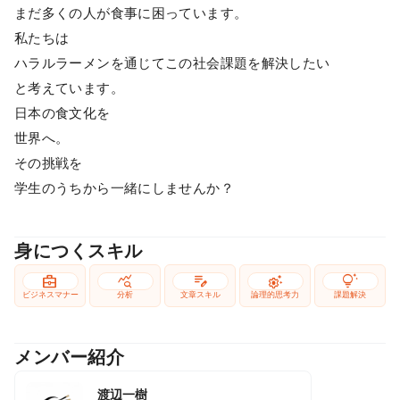
まだ多くの人が食事に困っています。
私たちは
ハラルラーメンを通じてこの社会課題を解決したい
と考えています。
日本の食文化を
世界へ。
その挑戦を
学生のうちから一緒にしませんか？
身につくスキル
business_center
query_stats
edit_note
settings_suggest
tips_and_updates
ビジネスマナー
分析
文章スキル
論理的思考力
課題解決
メンバー紹介
渡辺一樹