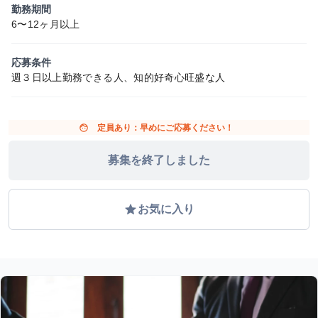
勤務期間
6〜12ヶ月以上
応募条件
週３日以上勤務できる人、知的好奇心旺盛な人
face
定員あり：早めにご応募ください！
募集を終了しました
grade
お気に入り