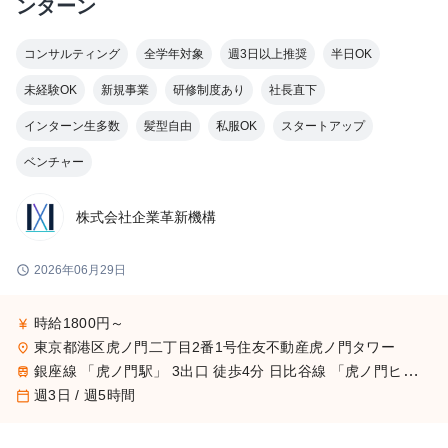
ンターン
コンサルティング
全学年対象
週3日以上推奨
半日OK
未経験OK
新規事業
研修制度あり
社長直下
インターン生多数
髪型自由
私服OK
スタートアップ
ベンチャー
株式会社企業革新機構
schedule
2026年06月29日
時給1800円～
currency_yen
東京都港区虎ノ門二丁目2番1号住友不動産虎ノ門タワー
place
銀座線 「虎ノ門駅」 3出口 徒歩4分 日比谷線 「虎ノ門ヒルズ駅」 A2出口 徒歩3分 銀座線 南北線 「溜池山王駅」 9出口 徒歩5分
train
週3日 / 週5時間
calendar_today