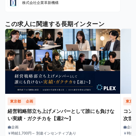
分
株式会社企業革新機構
この求人に関連する長期インターン
東京都
企画
東京
経営戦略部立ち上げメンバーとして誰にも負けな
コン
い実績・ガクチカを【週2〜】
次世
企画
企画
work
work
職種
職種
時給1,700円～ 別途インセンティブあり
時給1
currency_yen
currency_yen
給与
給与