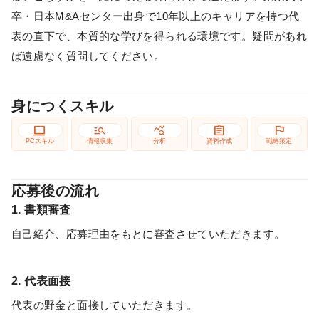
卒・日本M&Aセンター出身で10年以上のキャリアを持つ代
表の直下で、本質的な学びを得られる環境です。疑問があれ
ば遠慮なく質問してください。
身につくスキル
computer
manage_search
query_stats
assignment
flag
PCスキル
情報収集
分析
資料作成
戦略策定
応募後の流れ
1. 書類審査
自己紹介、応募理由をもとに審査させていただきます。
2. 代表面接
代表の野金と面接していただきます。