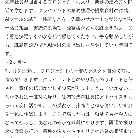
先輩社員が担当するプロジェクトに入り、業務の進め方を間
近で学びます。クライアントの業務整理や提案資料の作成、
AIツールの試作・検証などを、先輩のサポートを受けながら
一緒に担当。実際の現場で、経営者がどんな課題を抱え、ど
う意思決定するのかを肌で感じてください。手を動かしなが
ら、課題解決の型とAI活用の引き出しを増やしていく時期で
す。
・2ヶ月〜
2ヶ月を目安に、プロジェクトの一部のタスクを自分で前に
進めていきます。クライアントとのやり取りのサポートも任
され、責任の範囲が少しずつ広がります。うまくいかないこ
とがあれば一度持ち帰り、社内で先輩社員にアドバイスをも
らって次に活かす。この反復が、推進力とAIを使いこなす力
を一気に伸ばします。ここで培った力は、就活でも社会人に
なってからも、あなたの確かな武器になります。隔週で振り
返り面談を行い、業務の悩みからキャリアや起業の相談まで