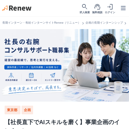
search
support_agent
login
Open
求人検索
無料相談
ログイン
chevron_right
chevron_right
長期インターン・有給インターンサイトRenew（リニュー）
企画の長期インターンシップ
東京都
企画
【社長直下でAIスキルを磨く】事業企画のイ