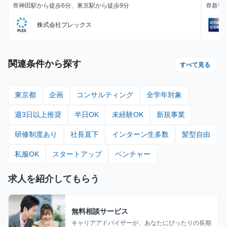
神田駅から徒歩6分、東京駅から徒歩9分
新宿
train
train
最寄駅
最寄駅
徒歩
株式会社プレックス
関連条件から探す
すべて見る
東京都
企画
コンサルティング
全学年対象
週3日以上推奨
半日OK
未経験OK
新規事業
研修制度あり
社長直下
インターン生多数
髪型自由
私服OK
スタートアップ
ベンチャー
求人を紹介してもらう
無料相談サービス
キャリアアドバイザーが、あなたにぴったりの長期