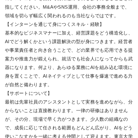
指してください。M&AやSNS運用、会社の事務全般まで、
領域を切らず幅広く関われるのも当社ならではです。
【インターンを通じて身につくスキル・経験】
基本的なビジネスマナーに加え、経営課題をどう構造化し、
AIでどう解くかという課題解決の型が身につきます。経営者
や事業責任者と向き合うことで、どの業界でも応用できる提
案力や推進力が鍛えられ、就活でも社会人になってからも武
器になります。何より、あらゆる業務にAIを組み込む環境に
身を置くことで、AIネイティブとして仕事を爆速で進める力
が自然と備わります。
【サポートについて】
最初は先輩社員のアシスタントとして実務を進めながら、分
からないことは直接教わります。一律の研修はありません
が、その分、現場で早く力がつきます。少人数の組織なの
で、成長に応じて任される範囲もどんどん広がり、AIをどう
使いこなすかを一緒に考える仲間として迎えます。東京大学