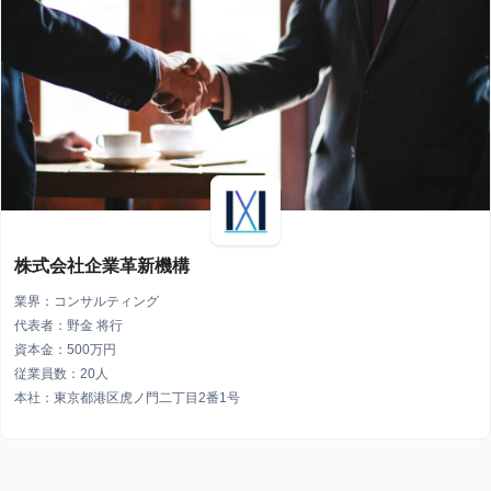
株式会社企業革新機構
業界：コンサルティング
代表者：野金 将行
資本金：500万円
従業員数：20人
本社：東京都港区虎ノ門二丁目2番1号