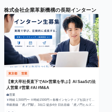
株式会社企業革新機構の長期インターン
東京都
営業
【東大卒社長直下でAI×営業を学ぶ】AI SaaSの法
人営業 #営業 #AI #M&A
営業
work
職種
時給 1,500円〜 ※時給1500円＋各種インセンティブを設けてい
currency_yen
給与
ます。 インセンティブ込みのモデル時給としては2500円程度も
銀座線 「虎ノ門駅」 3出口 徒歩4分 日比谷線 「虎ノ門ヒルズ
train
最寄駅
可能となっております。
駅」 A2出口 徒歩3分 銀座線 南北線 「溜池山王駅」 9出口 徒歩5