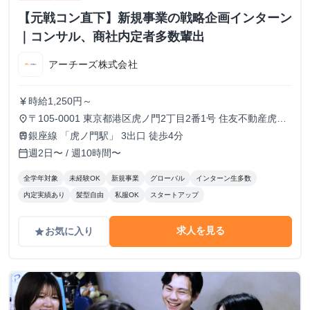
【元戦コン直下】新規事業の戦略企画インターン
｜コンサル、商社内定者多数輩出
アーチーズ株式会社
時給1,250円～
currency_yen
〒105-0001 東京都港区虎ノ門2丁目2番1号 住友不動産虎ノ
place
門タワー 16階
銀座線 「虎ノ門駅」 3出口 徒歩4分
train
週2日〜 / 週10時間〜
calendar_today
全学年対象
未経験OK
新規事業
グローバル
インターン生多数
内定実績あり
髪型自由
私服OK
スタートアップ
求人を見る
お気に入り
grade