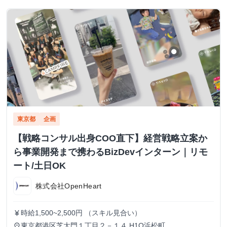
東京都
企画
【戦略コンサル出身COO直下】経営戦略立案か
ら事業開発まで携わるBizDevインターン｜リモ
ート/土日OK
株式会社OpenHeart
時給1,500~2,500円 （スキル見合い）
currency_yen
東京都港区芝大門１丁目２－１４ H1O浜松町
place