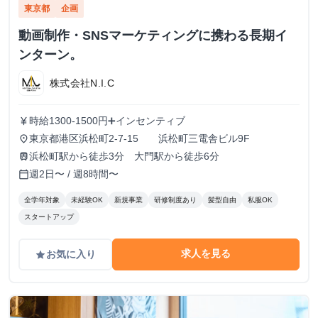
東京都
企画
動画制作・SNSマーケティングに携わる長期イ
ンターン。
株式会社N.I.C
時給1300-1500円➕インセンティブ
currency_yen
東京都港区浜松町2-7-15 浜松町三電舎ビル9F
place
浜松町駅から徒歩3分 大門駅から徒歩6分
train
週2日〜 / 週8時間〜
calendar_today
全学年対象
未経験OK
新規事業
研修制度あり
髪型自由
私服OK
スタートアップ
求人を見る
お気に入り
grade