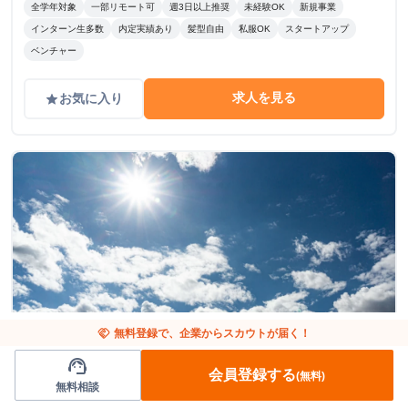
全学年対象
一部リモート可
週3日以上推奨
未経験OK
新規事業
インターン生多数
内定実績あり
髪型自由
私服OK
スタートアップ
ベンチャー
求人を見る
お気に入り
grade
handshake
無料登録で、企業からスカウトが届く！
東京都
企画
support_agent
会員登録する
(無料)
【学生起業】8月スタートOK◇起業に挑戦する
無料相談