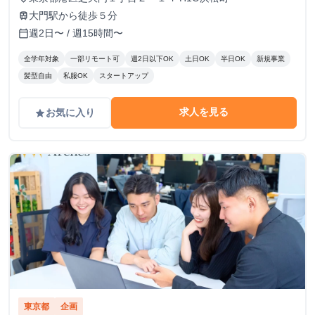
大門駅から徒歩５分
train
週2日〜 / 週15時間〜
calendar_today
全学年対象
一部リモート可
週2日以下OK
土日OK
半日OK
新規事業
髪型自由
私服OK
スタートアップ
求人を見る
お気に入り
grade
東京都
企画