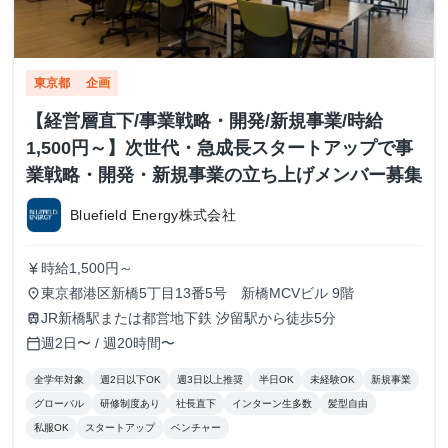
東京都
企画
【経営層直下/事業戦略・開発/新規事業/時給
1,500円～】次世代・急成長スタートアップで事
業戦略・開発・新規事業の立ち上げメンバー募集
Bluefield Energy株式会社
時給1,500円～
currency_yen
東京都港区新橋5丁目13番5号 新橋MCVビル 9階
place
JR新橋駅または都営地下鉄 汐留駅から徒歩5分
train
週2日〜 / 週20時間〜
calendar_today
全学年対象
週2日以下OK
週3日以上推奨
半日OK
未経験OK
新規事業
グローバル
研修制度あり
社長直下
インターン生多数
髪型自由
私服OK
スタートアップ
ベンチャー