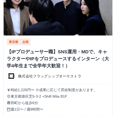
東京都
企画
【IPプロデューサー職】SNS運用・MDで、キャ
ラクターやIPをプロデュースするインターン（大
学4年生まで全学年大歓迎！）
株式会社フラッグシップオーケストラ
時給1,226円〜 ※成果に応じて昇給制度があります。
currency_yen
東京都港区芝5-3-2 +Shift Mita B1F
place
田町から徒歩6分
train
週1日〜 / 週8時間〜
calendar_today