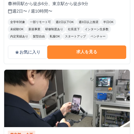
神田駅から徒歩6分、東京駅から徒歩9分
train
週2日〜 / 週10時間〜
calendar_today
全学年対象
一部リモート可
週2日以下OK
週3日以上推奨
半日OK
未経験OK
新規事業
研修制度あり
社長直下
インターン生多数
内定実績あり
髪型自由
私服OK
スタートアップ
ベンチャー
求人を見る
お気に入り
grade