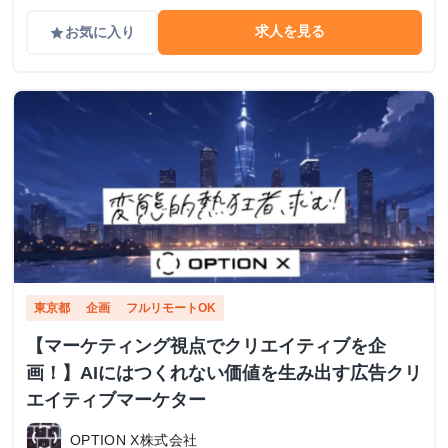
求人を見る
お気に入り
grade
東京都
企画
フルリモートOK
【マーケティング視点でクリエイティブを企
画！】AIにはつくれない価値を生み出す広告クリ
エイティブマーケター
OPTION X株式会社