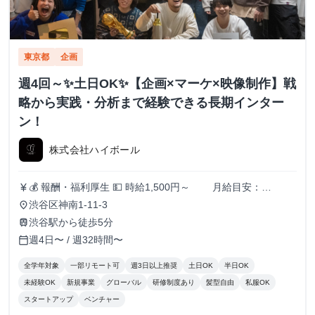
東京都
企画
週4回～✨️土日OK✨️【企画×マーケ×映像制作】戦
略から実践・分析まで経験できる長期インター
ン！
株式会社ハイボール
💰 報酬・福利厚生 💵 時給1,500円～ 月給目安：
currency_yen
200,000円〜300,000円 ✅ スキル・実績に応じて昇給あり！
渋谷区神南1-11-3
place
（半年ごとに査定） 🏠 住まいのサポートも充実！ 🔹 家賃
渋谷駅から徒歩5分
train
補助（最大3万円/月） ┗ 渋谷周辺に住んでいる or 住む予
週4日〜 / 週32時間〜
calendar_today
定のメンバーを対象に支給！ 📚️休学中の希望者には、休学
費用の全額負担あり
全学年対象
一部リモート可
週3日以上推奨
土日OK
半日OK
未経験OK
新規事業
グローバル
研修制度あり
髪型自由
私服OK
スタートアップ
ベンチャー