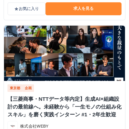
求人を見る
お気に入り
grade
東京都
企画
【三菱商事・NTTデータ等内定】生成AI×組織設
計の最前線へ。未経験から「一生モノの仕組み化
スキル」を磨く実践インターン #1・2年生歓迎
株式会社WEBY