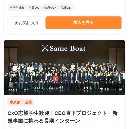
全学年対象
半日OK
未経験OK
私服OK
求人を見る
お気に入り
grade
東京都
企画
CxO志望学生歓迎｜CEO直下プロジェクト・新
規事業に携わる長期インターン