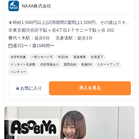
NAXA株式会社
時給1,500円以上(試用期間2週間は1,500円、その後はスキル
currency_yen
に応じた金額を支給) ※ご経験によってオファー条件は変動
東京都渋谷区千駄ヶ谷4丁目2-7 サニー千駄ヶ谷 202
place
する可能性がございます。 ※金額によっては、業務委託契
代々木駅：徒歩5分 北参道駅：徒歩1分
train
約での採用となる場合もございます。
週3日〜 / 週15時間〜
calendar_today
全学年対象
一部リモート可
半日OK
新規事業
社長直下
インターン生多数
内定実績あり
髪型自由
私服OK
スタートアップ
ベンチャー
求人を見る
お気に入り
grade