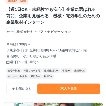
東京都
企画
【週1日OK・未経験でも安心】企業に選ばれる
前に、企業を見極める！機械・電気学生のための
企業取材インターン
株式会社キャリア・ナビゲーション
時給1700円～
currency_yen
東京都千代田区神田須田町1-2-7 淡路町駅前ビル8階
place
淡路町・小川町駅から徒歩30秒
train
週1日〜 / 週6時間〜
calendar_today
全学年対象
一部リモート可
週2日以下OK
半日OK
未経験OK
インターン生多数
髪型自由
私服OK
求人を見る
お気に入り
grade