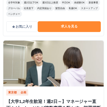
全学年対象
週2日以下OK
週3日以上推奨
半日OK
未経験OK
新規事業
グローバル
社長直下
内定実績あり
髪型自由
私服OK
スタートアップ
ベンチャー
求人を見る
お気に入り
grade
東京都
企画
【大学1,2年生歓迎！週2日～】マネージャー直