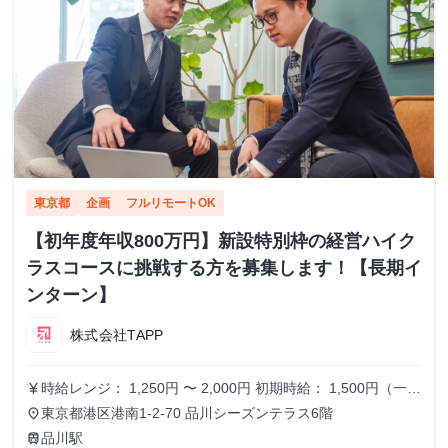
東京都
企画
フルリモートOK
【初年度年収800万円】新設特別枠の経営ハイク
ラスコースに挑戦する方を募集します！【長期イ
ンターン】
株式会社TAPP
時給レンジ： 1,250円 〜 2,000円 初期時給： 1,500円（一律
currency_yen
スタート） 改定タイミング： 3ヶ月ごとの契約更新時 評価
東京都港区港南1-2-70 品川シーズンテラス6階
place
基準： 以下の4項目を5段階でスコアリングし、時給を決
品川駅
train