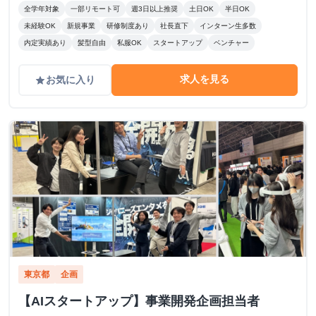
全学年対象
一部リモート可
週3日以上推奨
土日OK
半日OK
未経験OK
新規事業
研修制度あり
社長直下
インターン生多数
内定実績あり
髪型自由
私服OK
スタートアップ
ベンチャー
求人を見る
お気に入り
grade
東京都
企画
【AIスタートアップ】事業開発企画担当者