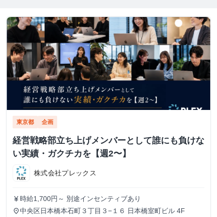
東京都
企画
経営戦略部立ち上げメンバーとして誰にも負けな
い実績・ガクチカを【週2〜】
株式会社プレックス
時給1,700円～ 別途インセンティブあり
currency_yen
中央区日本橋本石町３丁目３−１６ 日本橋室町ビル 4F
place