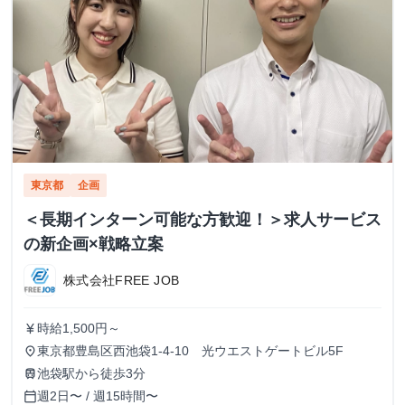
東京都
企画
＜長期インターン可能な方歓迎！＞求人サービス
の新企画×戦略立案
株式会社FREE JOB
時給1,500円～
currency_yen
東京都豊島区西池袋1-4-10 光ウエストゲートビル5F
place
池袋駅から徒歩3分
train
週2日〜 / 週15時間〜
calendar_today