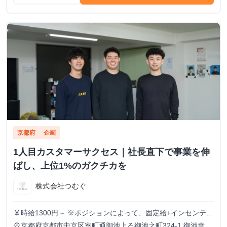
京都府
企画
1人目カスタマーサクセス｜社長直下で事業を伸
ばし、上位1%のガクチカを
株式会社つむぐ
時給1300円～ ※ポジションによって、固定給+インセンティ
currency_yen
ブという形態も可
京都府京都市中京区室町通御池上る御池之町324-1 御池幸登
place