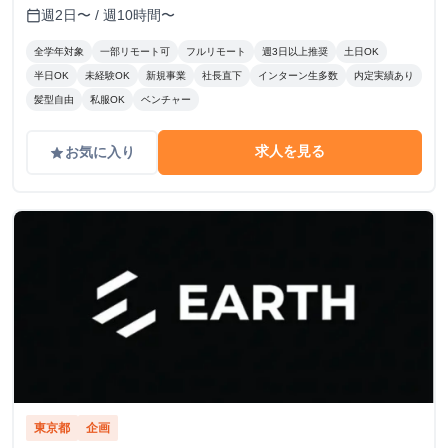
定。 時給変動のロジック(詳細はシートに記載） S評価： 期
週2日〜 / 週10時間〜
calendar_today
待を大きく上回り、社員と同等のバリューを発揮。 A評価：
期待通り。安定して高品質な成果を出している。（※現状維
全学年対象
一部リモート可
フルリモート
週3日以上推奨
土日OK
持〜微増） B/C評価： 期待を下回る。手離れが悪く、教育コ
半日OK
未経験OK
新規事業
社長直下
インターン生多数
内定実績あり
ストが成果を上回っている。 ※時給を下げる判断は、業務
髪型自由
私服OK
ベンチャー
範囲の縮小や、当初想定していたスキルレベルに達していな
い場合に適用します。
求人を見る
お気に入り
grade
東京都
企画