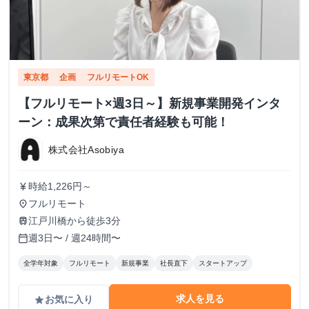
東京都
企画
フルリモートOK
【フルリモート×週3日～】新規事業開発インタ
ーン：成果次第で責任者経験も可能！
株式会社Asobiya
時給1,226円～
currency_yen
フルリモート
place
江戸川橋から徒歩3分
train
週3日〜 / 週24時間〜
calendar_today
全学年対象
フルリモート
新規事業
社長直下
スタートアップ
求人を見る
お気に入り
grade