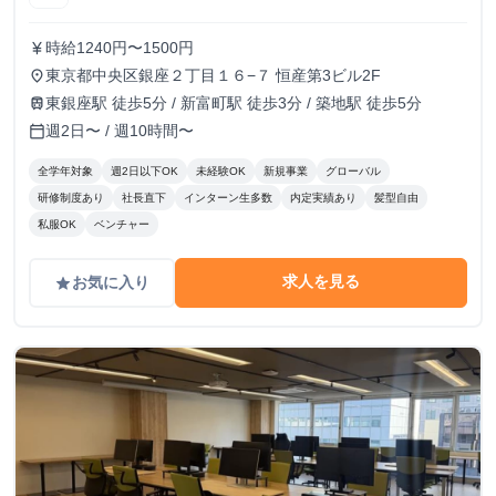
時給1240円〜1500円
currency_yen
東京都中央区銀座２丁目１６−７ 恒産第3ビル2F
place
東銀座駅 徒歩5分 / 新富町駅 徒歩3分 / 築地駅 徒歩5分
train
週2日〜 / 週10時間〜
calendar_today
全学年対象
週2日以下OK
未経験OK
新規事業
グローバル
研修制度あり
社長直下
インターン生多数
内定実績あり
髪型自由
私服OK
ベンチャー
求人を見る
お気に入り
grade