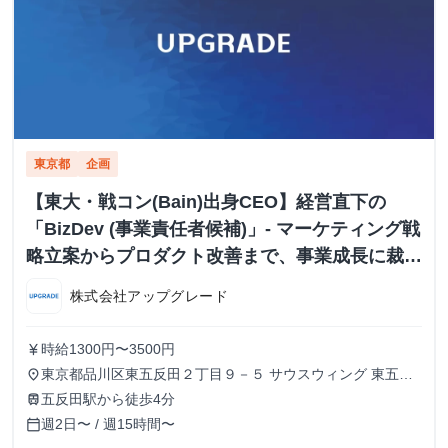
東京都
企画
【東大・戦コン(Bain)出身CEO】経営直下の
「BizDev (事業責任者候補)」- マーケティング戦
略立案からプロダクト改善まで、事業成長に裁量
を持つ
株式会社アップグレード
時給1300円〜3500円
currency_yen
東京都品川区東五反田２丁目９－５ サウスウィング 東五反
place
田５階
五反田駅から徒歩4分
train
週2日〜 / 週15時間〜
calendar_today