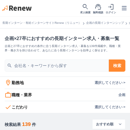
search
support_agent
login
Open
求人検索
無料相談
ログイン
chevron_right
chevron_right
長期インターン・有給インターンサイトRenew（リニュー）
企画の長期インターンシップ
企画×27卒におすすめの長期インターン求人・募集一覧
企画と27卒におすすめの条件に合う長期インターン求人・募集を139件掲載中。職種・業
界・働き方を掛け合わせて、あなたに合う長期インターンを効率よく探せます。
search
検索
location_on
勤務地
選択してください >
work_outline
職種・業界
企画
check
こだわり
選択してください >
139
検索結果
件