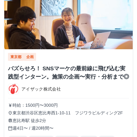
東京都
企画
バズらせろ！ SNSマーケの最前線に飛び込む実
践型インターン。施策の企画〜実行・分析まで◎
アイザック株式会社
時給：1500円〜3000円
currency_yen
東京都渋谷区恵比寿西1-10-11 フジワラビルディング2F
place
恵比寿駅 徒歩2分
train
週4日〜 / 週20時間〜
calendar_today