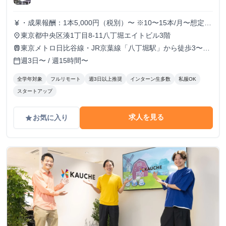
・成果報酬：1本5,000円（税別）〜 ※10〜15本/月〜想定
currency_yen
※経験、実績、能力等によって変動 ※トライアル期間の場
東京都中央区湊1丁目8-11八丁堀エイトビル3階
place
合変動あり
東京メトロ日比谷線・JR京葉線「八丁堀駅」から徒歩3〜6
train
分
週3日〜 / 週15時間〜
calendar_today
全学年対象
フルリモート
週3日以上推奨
インターン生多数
私服OK
スタートアップ
求人を見る
お気に入り
grade