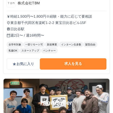
株式会社TBM
時給1,500円〜1,800円※経験・能力に応じて要相談
currency_yen
東京都千代田区有楽町1-2-2 東宝日比谷ビル15F
place
日比谷駅
train
週2日〜 / 週16時間〜
calendar_today
全学年対象
一部リモート可
新規事業
インターン生多数
髪型自由
私服OK
スタートアップ
ベンチャー
求人を見る
お気に入り
grade