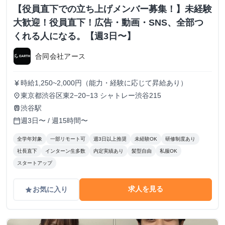
【役員直下での立ち上げメンバー募集！】未経験
大歓迎！役員直下！広告・動画・SNS、全部つ
くれる人になる。【週3日〜】
合同会社アース
時給1,250~2,000円（能力・経験に応じて昇給あり）
currency_yen
東京都渋谷区東2−20−13 シャトレー渋谷215
place
渋谷駅
train
週3日〜 / 週15時間〜
calendar_today
全学年対象
一部リモート可
週3日以上推奨
未経験OK
研修制度あり
社長直下
インターン生多数
内定実績あり
髪型自由
私服OK
スタートアップ
求人を見る
お気に入り
grade