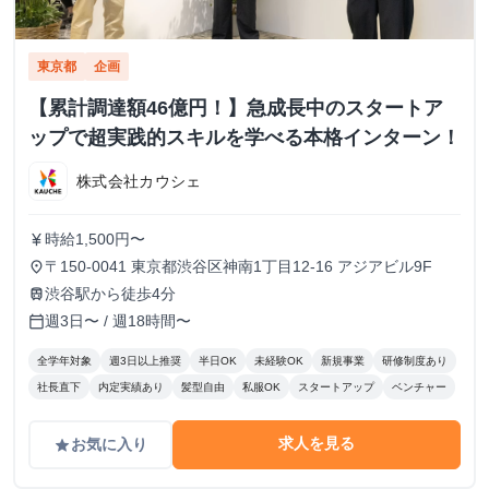
東京都
企画
【累計調達額46億円！】急成長中のスタートア
ップで超実践的スキルを学べる本格インターン！
株式会社カウシェ
時給1,500円〜
currency_yen
〒150-0041 東京都渋谷区神南1丁目12-16 アジアビル9F
place
渋谷駅から徒歩4分
train
週3日〜 / 週18時間〜
calendar_today
全学年対象
週3日以上推奨
半日OK
未経験OK
新規事業
研修制度あり
社長直下
内定実績あり
髪型自由
私服OK
スタートアップ
ベンチャー
求人を見る
お気に入り
grade