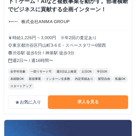
下！ゲーム・AIなど複数事業を動かす。部署横断
でビジネスに貢献する企画インターン！
株式会社ANIMA GROUP
時給1,226円 ~ 3,000円 ※年2回の査定あり
currency_yen
東京都渋谷区円山町3-6 E・スペースタワー6階西
place
渋谷駅 徒歩5分 / 神泉駅 徒歩3分
train
週2日〜 / 週16時間〜
calendar_today
全学年対象
一部リモート可
週3日以上推奨
土日OK
半日OK
未経験OK
新規事業
インターン生多数
内定実績あり
髪型自由
私服OK
スタートアップ
求人を見る
お気に入り
grade