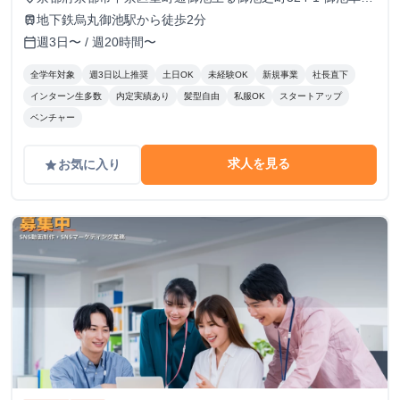
ビル7階
地下鉄烏丸御池駅から徒歩2分
train
週3日〜 / 週20時間〜
calendar_today
全学年対象
週3日以上推奨
土日OK
未経験OK
新規事業
社長直下
インターン生多数
内定実績あり
髪型自由
私服OK
スタートアップ
ベンチャー
求人を見る
お気に入り
grade