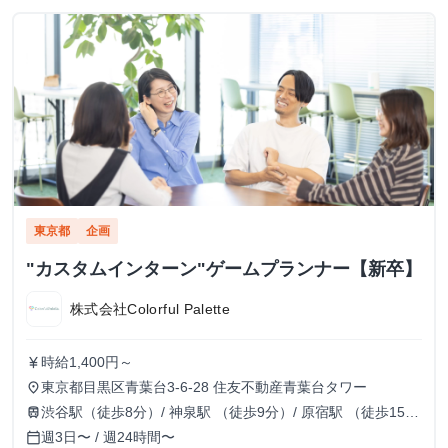
東京都
企画
"カスタムインターン"ゲームプランナー【新卒】
株式会社Colorful Palette
時給1,400円～
currency_yen
東京都目黒区青葉台3-6-28 住友不動産青葉台タワー
place
渋谷駅（徒歩8分）/ 神泉駅 （徒歩9分）/ 原宿駅 （徒歩15
train
分）
週3日〜 / 週24時間〜
calendar_today