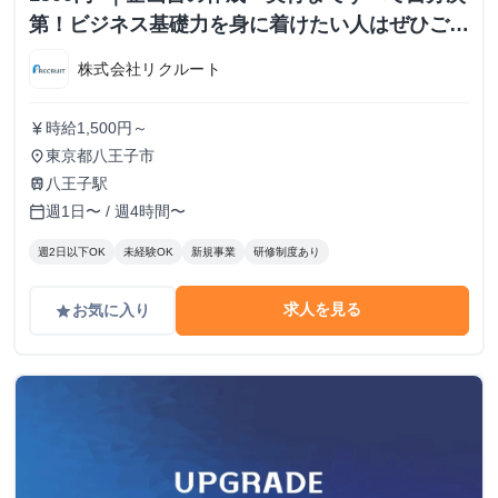
第！ビジネス基礎力を身に着けたい人はぜひご応
募ください！
株式会社リクルート
時給1,500円～
currency_yen
東京都八王子市
place
八王子駅
train
週1日〜 / 週4時間〜
calendar_today
週2日以下OK
未経験OK
新規事業
研修制度あり
求人を見る
お気に入り
grade