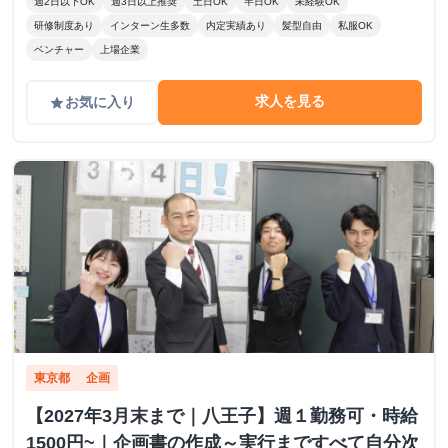
週2日以下OK
週3日以上推奨
土日OK
半日OK
未経験OK
研修制度あり
インターン生多数
内定実績あり
髪型自由
私服OK
ベンチャー
上場企業
求人を見る
お気に入り
grade
東京都
企画
【2027年3月末まで｜八王子】週１勤務可・時給
1500円~｜企画書の作成～実行まですべて自分次