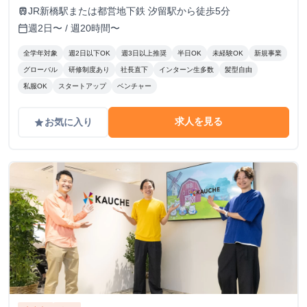
JR新橋駅または都営地下鉄 汐留駅から徒歩5分
train
週2日〜 / 週20時間〜
calendar_today
全学年対象
週2日以下OK
週3日以上推奨
半日OK
未経験OK
新規事業
グローバル
研修制度あり
社長直下
インターン生多数
髪型自由
私服OK
スタートアップ
ベンチャー
求人を見る
お気に入り
grade