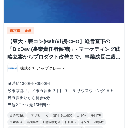
東京都
企画
【東大・戦コン(Bain)出身CEO】経営直下の
「BizDev (事業責任者候補)」- マーケティング戦
略立案からプロダクト改善まで、事業成長に裁量
を持つ
株式会社アップグレード
時給1300円〜3500円
currency_yen
東京都品川区東五反田２丁目９－５ サウスウィング 東五反
place
田５階
五反田駅から徒歩4分
train
週2日〜 / 週15時間〜
calendar_today
全学年対象
一部リモート可
週3日以上推奨
土日OK
半日OK
未経験OK
新規事業
研修制度あり
社長直下
インターン生多数