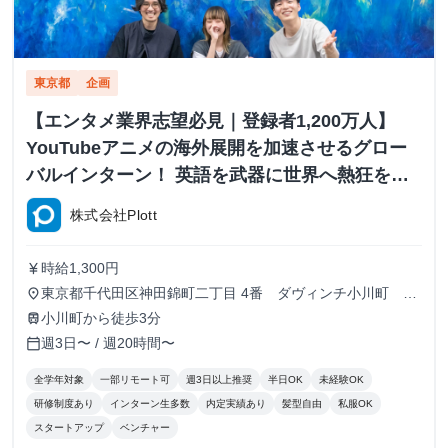
東京都
企画
【エンタメ業界志望必見｜登録者1,200万人】
YouTubeアニメの海外展開を加速させるグロー
バルインターン！ 英語を武器に世界へ熱狂を届
ける #早期内定あり
株式会社Plott
時給1,300円
currency_yen
東京都千代田区神田錦町二丁目 4番 ダヴィンチ小川町 ５
place
階
小川町から徒歩3分
train
週3日〜 / 週20時間〜
calendar_today
全学年対象
一部リモート可
週3日以上推奨
半日OK
未経験OK
研修制度あり
インターン生多数
内定実績あり
髪型自由
私服OK
スタートアップ
ベンチャー