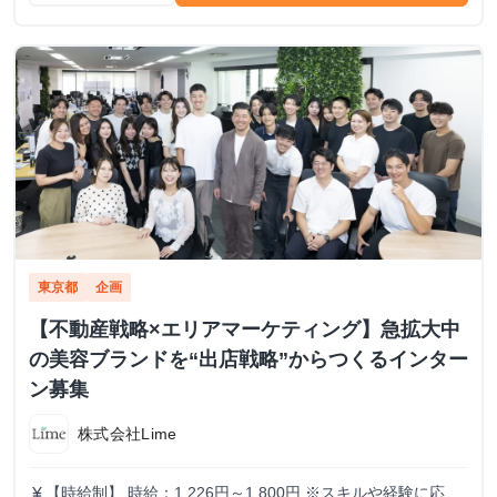
東京都
企画
【不動産戦略×エリアマーケティング】急拡大中
の美容ブランドを“出店戦略”からつくるインター
ン募集
株式会社Lime
【時給制】 時給：1,226円～1,800円 ※スキルや経験に応じ
currency_yen