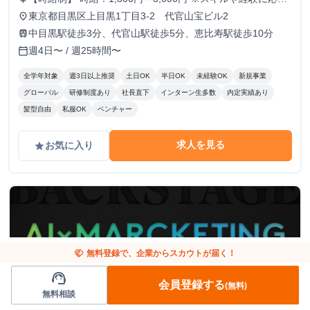
て昇給します。 【月給制】 尚、フルコミットできる方は月
東京都目黒区上目黒1丁目3-2 代官山宝ビル2
place
給制もご用意しております。 月給: 230,000円〜 ※毎月行う
中目黒駅徒歩3分、代官山駅徒歩5分、恵比寿駅徒歩10分
train
評価面談により毎月昇給の可能性あり ※年間の昇給平均額
週4日〜 / 週25時間〜
calendar_today
80,000円
全学年対象
週3日以上推奨
土日OK
半日OK
未経験OK
新規事業
グローバル
研修制度あり
社長直下
インターン生多数
内定実績あり
髪型自由
私服OK
ベンチャー
求人を見る
お気に入り
grade
handshake
無料登録で、企業からスカウトが届く！
support_agent
会員登録する
(無料)
無料相談