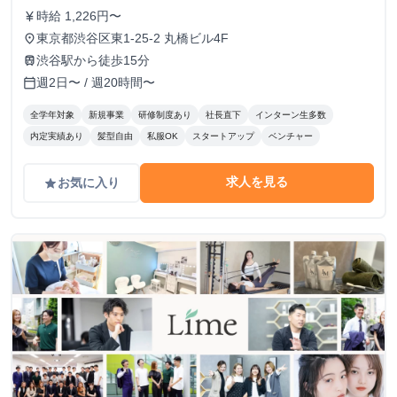
時給 1,226円〜
currency_yen
東京都渋谷区東1-25-2 丸橋ビル4F
place
渋谷駅から徒歩15分
train
週2日〜 / 週20時間〜
calendar_today
全学年対象
新規事業
研修制度あり
社長直下
インターン生多数
内定実績あり
髪型自由
私服OK
スタートアップ
ベンチャー
求人を見る
お気に入り
grade