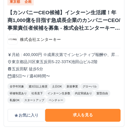
東京都
企画
【カンパニーCEO候補】インターン生活躍！年
商1,000億を目指す急成長企業のカンパニーCEO/
事業責任者候補を募集 - 株式会社エンターキーの
長期・有給インターンシップ
株式会社エンターキー
月給 : 400,000円 ※成果次第でインセンティブ報酬や、昇給
currency_yen
も積極的に行います。
東京都品川区東五反田5-22-33TK池田山ビル2階
place
五反田駅 徒歩5分
train
週5日〜 / 週40時間〜
calendar_today
全学年対象
週3日以上推奨
土日OK
新規事業
グローバル
研修制度あり
社長直下
インターン生多数
内定実績あり
髪型自由
私服OK
スタートアップ
ベンチャー
求人を見る
お気に入り
grade