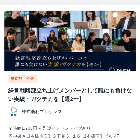
東京都
企画
経営戦略部立ち上げメンバーとして誰にも負けな
い実績・ガクチカを【週2〜】
株式会社プレックス
時給1,700円～ 別途インセンティブあり
currency_yen
中央区日本橋本石町３丁目３−１６ 日本橋室町ビル 4F
place