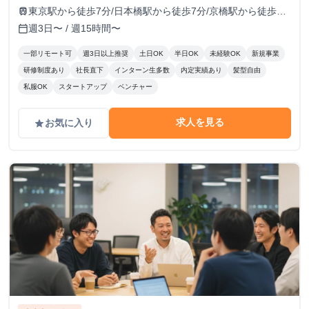
更新）
VORT京橋II 9Fのオフィスにて勤務
東京駅から徒歩7分/日本橋駅から徒歩7分/京橋駅から徒歩5
train
分/宝町駅から徒歩8分
週3日〜 / 週15時間〜
calendar_today
一部リモート可
週3日以上推奨
土日OK
半日OK
未経験OK
新規事業
研修制度あり
社長直下
インターン生多数
内定実績あり
髪型自由
私服OK
スタートアップ
ベンチャー
求人を見る
お気に入り
grade