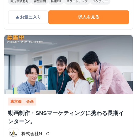
内定実績あり
髪型自由
私服OK
スタートアップ
ベンチャー
求人を見る
お気に入り
grade
東京都
企画
動画制作・SNSマーケティングに携わる長期イ
ンターン。
株式会社N.I.C