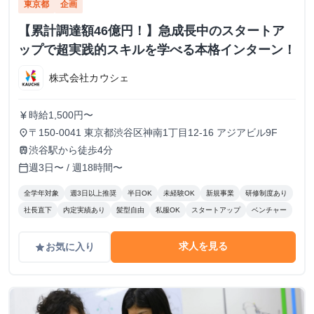
東京都
企画
【累計調達額46億円！】急成長中のスタートア
ップで超実践的スキルを学べる本格インターン！
株式会社カウシェ
時給1,500円〜
currency_yen
〒150-0041 東京都渋谷区神南1丁目12-16 アジアビル9F
place
渋谷駅から徒歩4分
train
週3日〜 / 週18時間〜
calendar_today
全学年対象
週3日以上推奨
半日OK
未経験OK
新規事業
研修制度あり
社長直下
内定実績あり
髪型自由
私服OK
スタートアップ
ベンチャー
求人を見る
お気に入り
grade