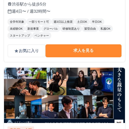
（半年ごとに査定） 🏠 住まいのサポートも充実！ 🔹 家賃
渋谷駅から徒歩5分
train
補助（最大3万円/月） ┗ 渋谷周辺に住んでいる or 住む予
週4日〜 / 週32時間〜
calendar_today
定のメンバーを対象に支給！ 📚️休学中の希望者には、休学
費用の全額負担あり
全学年対象
一部リモート可
週3日以上推奨
土日OK
半日OK
未経験OK
新規事業
グローバル
研修制度あり
髪型自由
私服OK
スタートアップ
ベンチャー
求人を見る
お気に入り
grade