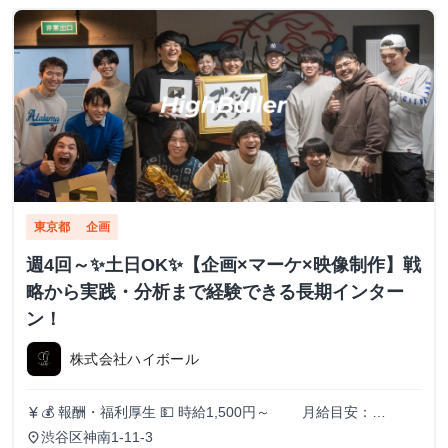
東京都
企画
週4回～✨️土日OK✨️【企画×マーケ×映像制作】戦
略から実践・分析まで経験できる長期インター
ン！
株式会社ハイボール
💰 報酬・福利厚生 💵 時給1,500円～ 月給目安：
currency_yen
200,000円〜300,000円 ✅ スキル・実績に応じて昇給あり！
渋谷区神南1-11-3
place