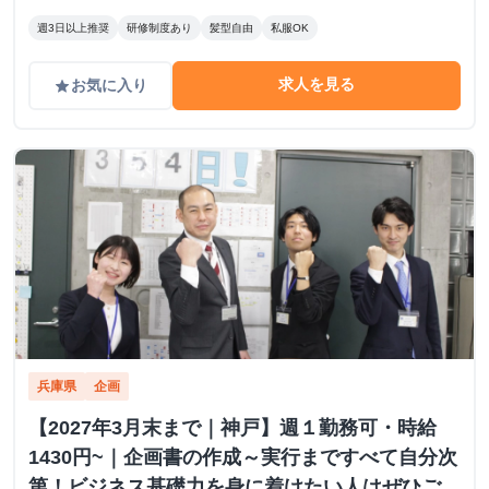
週3日以上推奨
研修制度あり
髪型自由
私服OK
求人を見る
お気に入り
grade
兵庫県
企画
【2027年3月末まで｜神戸】週１勤務可・時給
1430円~｜企画書の作成～実行まですべて自分次
第！ビジネス基礎力を身に着けたい人はぜひご応