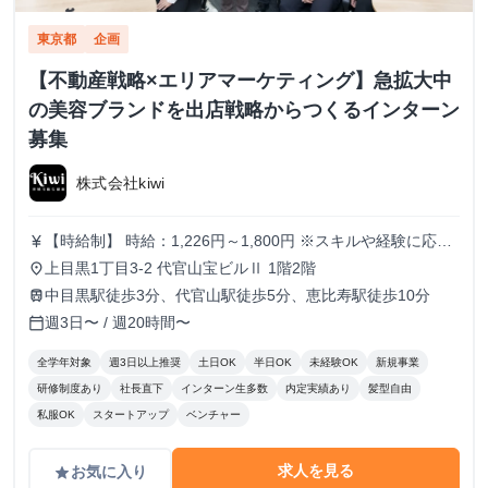
東京都
企画
【不動産戦略×エリアマーケティング】急拡大中
の美容ブランドを出店戦略からつくるインターン
募集
株式会社kiwi
【時給制】 時給：1,226円～1,800円 ※スキルや経験に応じ
currency_yen
て昇給します。 【月給制】 尚、フルコミットできる方は月
上目黒1丁目3-2 代官山宝ビルⅡ 1階2階
place
給制もご用意しております。 月給: 230,000円〜 ※毎月行う
中目黒駅徒歩3分、代官山駅徒歩5分、恵比寿駅徒歩10分
train
評価面談により毎月昇給の可能性あり ※年間の昇給平均額
週3日〜 / 週20時間〜
calendar_today
80,000円 <モデル月収> 260,000円 /入社6ヶ月 330,000
円 /入社1年 400,000円 /入社1年半 500,000円 /入社2年
全学年対象
週3日以上推奨
土日OK
半日OK
未経験OK
新規事業
研修制度あり
社長直下
インターン生多数
内定実績あり
髪型自由
私服OK
スタートアップ
ベンチャー
求人を見る
お気に入り
grade