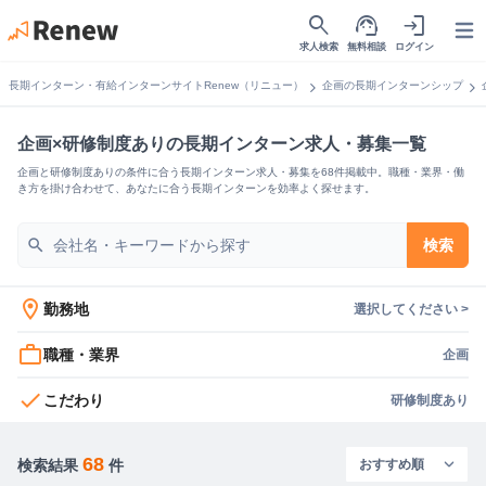
search
support_agent
login
Open
求人検索
無料相談
ログイン
chevron_right
chevron_right
長期インターン・有給インターンサイトRenew（リニュー）
企画の長期インターンシップ
企画×研修制度ありの長期インターン求人・募集一覧
企画と研修制度ありの条件に合う長期インターン求人・募集を68件掲載中。職種・業界・働
き方を掛け合わせて、あなたに合う長期インターンを効率よく探せます。
search
検索
location_on
勤務地
選択してください >
work_outline
職種・業界
企画
check
こだわり
研修制度あり
68
検索結果
件