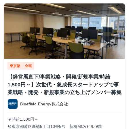
東京都
企画
【経営層直下/事業戦略・開発/新規事業/時給
1,500円～】次世代・急成長スタートアップで事
業戦略・開発・新規事業の立ち上げメンバー募集
Bluefield Energy株式会社
時給1,500円～
currency_yen
東京都港区新橋5丁目13番5号 新橋MCVビル 9階
place