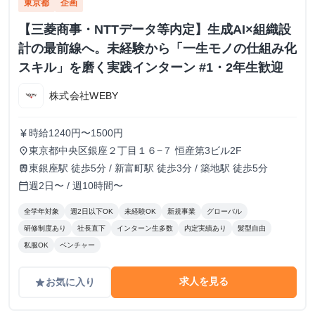
東京都
企画
【三菱商事・NTTデータ等内定】生成AI×組織設
計の最前線へ。未経験から「一生モノの仕組み化
スキル」を磨く実践インターン #1・2年生歓迎
株式会社WEBY
時給1240円〜1500円
currency_yen
東京都中央区銀座２丁目１６−７ 恒産第3ビル2F
place
東銀座駅 徒歩5分 / 新富町駅 徒歩3分 / 築地駅 徒歩5分
train
週2日〜 / 週10時間〜
calendar_today
全学年対象
週2日以下OK
未経験OK
新規事業
グローバル
研修制度あり
社長直下
インターン生多数
内定実績あり
髪型自由
私服OK
ベンチャー
求人を見る
お気に入り
grade