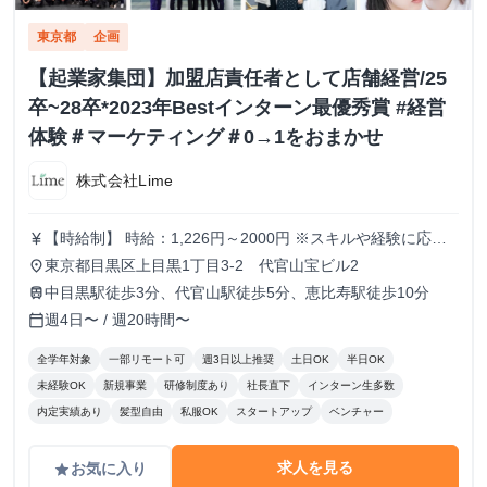
東京都
企画
【起業家集団】加盟店責任者として店舗経営/25
卒~28卒*2023年Bestインターン最優秀賞 #経営
体験＃マーケティング＃0→1をおまかせ
株式会社Lime
【時給制】 時給：1,226円～2000円 ※スキルや経験に応じ
currency_yen
て昇給します。 【月給制】 尚、フルコミットできる方は月
東京都目黒区上目黒1丁目3-2 代官山宝ビル2
place
給制もご用意しております。 月給: 230,000円〜 ※毎月行う
中目黒駅徒歩3分、代官山駅徒歩5分、恵比寿駅徒歩10分
train
評価面談により毎月昇給の可能性あり ※年間の昇給平均額
週4日〜 / 週20時間〜
calendar_today
80,000円 <モデル月収> 260,000円 /入社6ヶ月 330,000
円 /入社1年 400,000円 /入社1年半 500,000円 /入社2年
全学年対象
一部リモート可
週3日以上推奨
土日OK
半日OK
未経験OK
新規事業
研修制度あり
社長直下
インターン生多数
内定実績あり
髪型自由
私服OK
スタートアップ
ベンチャー
求人を見る
お気に入り
grade