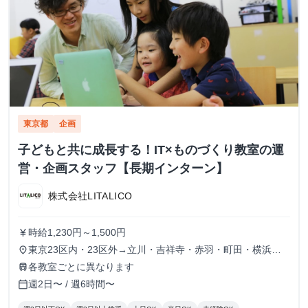
東京都
企画
子どもと共に成長する！IT×ものづくり教室の運
営・企画スタッフ【長期インターン】
株式会社LITALICO
時給1,230円～1,500円
currency_yen
東京23区内・23区外→立川・吉祥寺・赤羽・町田・横浜・
place
川崎
各教室ごとに異なります
train
週2日〜 / 週6時間〜
calendar_today