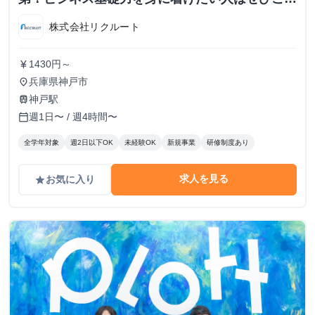
募ください！
株式会社リクルート
1430円～
currency_yen
兵庫県神戸市
place
神戸駅
train
週1日〜 / 週4時間〜
calendar_today
全学年対象
週2日以下OK
未経験OK
新規事業
研修制度あり
求人を見る
お気に入り
grade