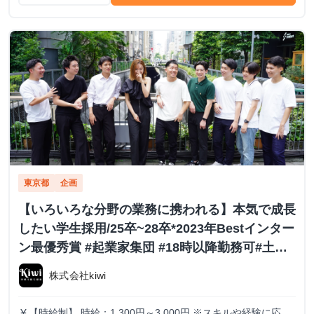
東京都
企画
【いろいろな分野の業務に携われる】本気で成長
したい学生採用/25卒~28卒*2023年Bestインター
ン最優秀賞 #起業家集団 #18時以降勤務可#土日
勤務可
株式会社kiwi
【時給制】 時給：1,300円～3,000円 ※スキルや経験に応じ
currency_yen