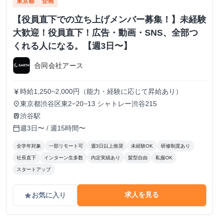
東京都
企画
【役員直下での立ち上げメンバー募集！】未経験
大歓迎！役員直下！広告・動画・SNS、全部つ
くれる人になる。【週3日〜】
合同会社アース
時給1,250~2,000円（能力・経験に応じて昇給あり）
currency_yen
東京都渋谷区東2−20−13 シャトレー渋谷215
place
渋谷駅
train
週3日〜 / 週15時間〜
calendar_today
全学年対象
一部リモート可
週3日以上推奨
未経験OK
研修制度あり
社長直下
インターン生多数
内定実績あり
髪型自由
私服OK
スタートアップ
求人を見る
お気に入り
grade