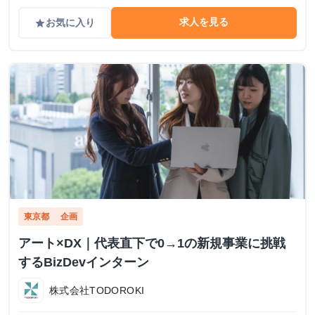
求人を見る
お気に入り
grade
東京都
企画
アート×DX｜代表直下で0→1の新規事業に挑戦
するBizDevインターン
株式会社TODOROKI