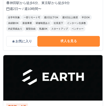
神田駅から徒歩6分、東京駅から徒歩9分
train
週2日〜 / 週10時間〜
calendar_today
全学年対象
一部リモート可
週2日以下OK
週3日以上推奨
半日OK
未経験OK
新規事業
研修制度あり
社長直下
インターン生多数
内定実績あり
髪型自由
私服OK
スタートアップ
ベンチャー
求人を見る
お気に入り
grade