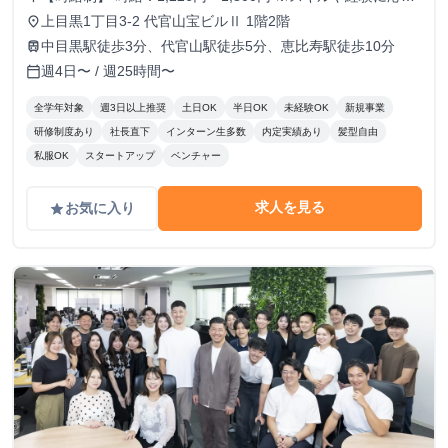
て昇給します。 【月給制】 尚、フルコミットできる方は月
上目黒1丁目3-2 代官山宝ビルⅡ 1階2階
place
給制もご用意しております。 月給: 230,000円〜 ※毎月行う
中目黒駅徒歩3分、代官山駅徒歩5分、恵比寿駅徒歩10分
train
評価面談により毎月昇給の可能性あり ※年間の昇給平均額
週4日〜 / 週25時間〜
calendar_today
80,000円 <モデル月収> 260,000円 /入社6ヶ月 330,000
円 /入社1年 400,000円 /入社1年半 500,000円 /入社2年
全学年対象
週3日以上推奨
土日OK
半日OK
未経験OK
新規事業
研修制度あり
社長直下
インターン生多数
内定実績あり
髪型自由
私服OK
スタートアップ
ベンチャー
求人を見る
お気に入り
grade