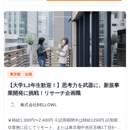
東京都
企画
【大学1,2年生歓迎！】思考力を武器に、新規事
業開発に挑戦！リサーチ企画職
株式会社BELLOWL
時給1,300円〜2,400円 ※試用期間中は時給1250円 試用期
currency_yen
間：3ヶ月〜6ヶ月（3ヶ月ごとに双方意思確認の上、契約を
業務に応じてリモート、または東京都中央区京橋1丁目6−13
place