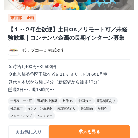
東京都
企画
【１～２年生歓迎】土日OK／リモート可／未経
験歓迎｜コンテンツ企画の長期インターン募集
ポップコーン株式会社
時給1,400円〜2,500円
currency_yen
東京都渋谷区千駄ケ谷5-21-5 ミサワビル601号室
place
代々木駅から徒歩4分（新宿駅から徒歩10分）
train
週3日〜 / 週15時間〜
calendar_today
一部リモート可
週3日以上推奨
土日OK
未経験OK
研修制度あり
社長直下
インターン生多数
内定実績あり
髪型自由
私服OK
スタートアップ
ベンチャー
求人を見る
お気に入り
grade