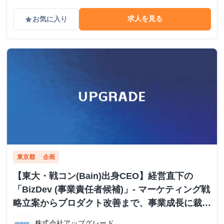
求人を見る
お気に入り
grade
東京都
企画
【東大・戦コン(Bain)出身CEO】経営直下の
「BizDev (事業責任者候補)」- マーケティング戦
略立案からプロダクト改善まで、事業成長に裁量
を持つ
株式会社アップグレード