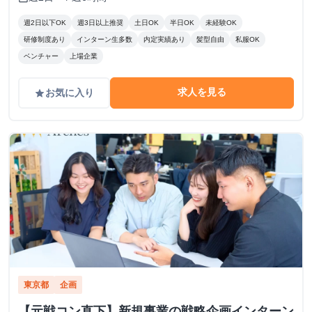
週2日以下OK
週3日以上推奨
土日OK
半日OK
未経験OK
研修制度あり
インターン生多数
内定実績あり
髪型自由
私服OK
ベンチャー
上場企業
求人を見る
お気に入り
grade
東京都
企画
【元戦コン直下】新規事業の戦略企画インターン