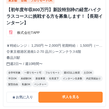
東京都
企画
フルリモートOK
【初年度年収800万円】新設特別枠の経営ハイク
ラスコースに挑戦する方を募集します！【長期イ
ンターン】
株式会社TAPP
時給レンジ： 1,250円 〜 2,000円 初期時給： 1,500円（一律
currency_yen
スタート） 改定タイミング： 3ヶ月ごとの契約更新時 評価
東京都港区港南1-2-70 品川シーズンテラス6階
place
基準： 以下の4項目を5段階でスコアリングし、時給を決
品川駅
train
定。 時給変動のロジック(詳細はシートに記載） S評価： 期
週2日〜 / 週10時間〜
calendar_today
待を大きく上回り、社員と同等のバリューを発揮。 A評価：
期待通り。安定して高品質な成果を出している。（※現状維
全学年対象
一部リモート可
フルリモート
週3日以上推奨
土日OK
持〜微増） B/C評価： 期待を下回る。手離れが悪く、教育コ
半日OK
未経験OK
新規事業
社長直下
インターン生多数
内定実績あり
ストが成果を上回っている。 ※時給を下げる判断は、業務
髪型自由
私服OK
ベンチャー
範囲の縮小や、当初想定していたスキルレベルに達していな
い場合に適用します。
求人を見る
お気に入り
grade