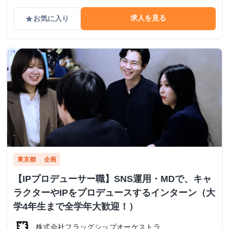
求人を見る
お気に入り
grade
東京都
企画
【IPプロデューサー職】SNS運用・MDで、キャ
ラクターやIPをプロデュースするインターン（大
学4年生まで全学年大歓迎！）
株式会社フラッグシップオーケストラ