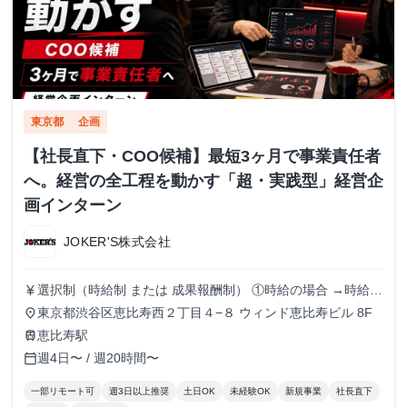
東京都
企画
【社長直下・COO候補】最短3ヶ月で事業責任者
へ。経営の全工程を動かす「超・実践型」経営企
画インターン
JOKER'S株式会社
選択制（時給制 または 成果報酬制） ①時給の場合 →時給
currency_yen
1500円でのお支払い ②成果報酬の条件・単価 → 粗利に対す
東京都渋谷区恵比寿西２丁目４−８ ウィンド恵比寿ビル 8F
place
る報酬率での支給
恵比寿駅
train
週4日〜 / 週20時間〜
calendar_today
一部リモート可
週3日以上推奨
土日OK
未経験OK
新規事業
社長直下