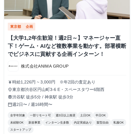
東京都
企画
【大学1,2年生歓迎！週2日～】マネージャー直
下！ゲーム・AIなど複数事業を動かす。部署横断
でビジネスに貢献する企画インターン！
株式会社ANIMA GROUP
時給1,226円 ~ 3,000円 ※年2回の査定あり
currency_yen
東京都渋谷区円山町3-6 E・スペースタワー6階西
place
渋谷駅 徒歩5分 / 神泉駅 徒歩3分
train
週2日〜 / 週16時間〜
calendar_today
全学年対象
一部リモート可
週3日以上推奨
土日OK
半日OK
未経験OK
新規事業
インターン生多数
内定実績あり
髪型自由
私服OK
スタートアップ