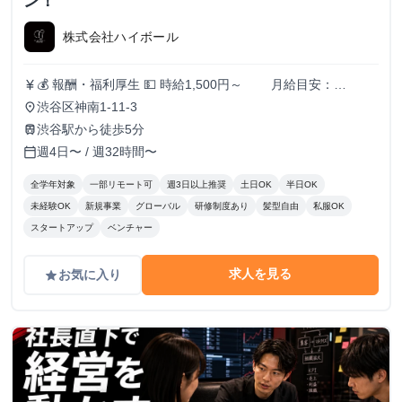
ン！
株式会社ハイボール
💰 報酬・福利厚生 💵 時給1,500円～ 月給目安：
currency_yen
200,000円〜300,000円 ✅ スキル・実績に応じて昇給あり！
渋谷区神南1-11-3
place
（半年ごとに査定） 🏠 住まいのサポートも充実！ 🔹 家賃
渋谷駅から徒歩5分
train
補助（最大3万円/月） ┗ 渋谷周辺に住んでいる or 住む予
週4日〜 / 週32時間〜
calendar_today
定のメンバーを対象に支給！ 📚️休学中の希望者には、休学
費用の全額負担あり
全学年対象
一部リモート可
週3日以上推奨
土日OK
半日OK
未経験OK
新規事業
グローバル
研修制度あり
髪型自由
私服OK
スタートアップ
ベンチャー
求人を見る
お気に入り
grade