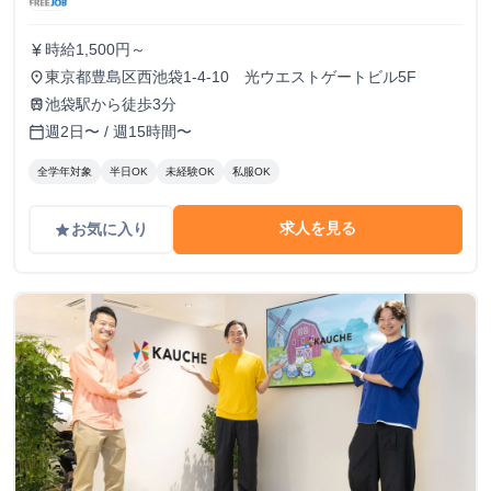
時給1,500円～
currency_yen
東京都豊島区西池袋1-4-10 光ウエストゲートビル5F
place
池袋駅から徒歩3分
train
週2日〜 / 週15時間〜
calendar_today
全学年対象
半日OK
未経験OK
私服OK
求人を見る
お気に入り
grade