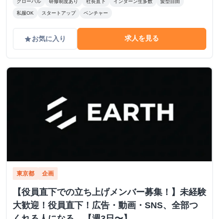
グローバル
研修制度あり
社長直下
インターン生多数
髪型自由
私服OK
スタートアップ
ベンチャー
求人を見る
お気に入り
grade
東京都
企画
【役員直下での立ち上げメンバー募集！】未経験
大歓迎！役員直下！広告・動画・SNS、全部つ
くれる人になる。【週3日〜】