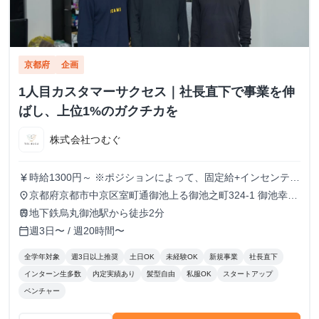
京都府
企画
1人目カスタマーサクセス｜社長直下で事業を伸
ばし、上位1%のガクチカを
株式会社つむぐ
時給1300円～ ※ポジションによって、固定給+インセンティ
currency_yen
ブという形態も可
京都府京都市中京区室町通御池上る御池之町324-1 御池幸登
place
ビル7階
地下鉄烏丸御池駅から徒歩2分
train
週3日〜 / 週20時間〜
calendar_today
全学年対象
週3日以上推奨
土日OK
未経験OK
新規事業
社長直下
インターン生多数
内定実績あり
髪型自由
私服OK
スタートアップ
ベンチャー