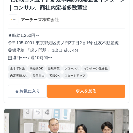
｜コンサル、商社内定者多数輩出
アーチーズ株式会社
時給1,250円～
currency_yen
〒105-0001 東京都港区虎ノ門2丁目2番1号 住友不動産虎ノ
place
門タワー 16階
銀座線 「虎ノ門駅」 3出口 徒歩4分
train
週2日〜 / 週10時間〜
calendar_today
全学年対象
未経験OK
新規事業
グローバル
インターン生多数
内定実績あり
髪型自由
私服OK
スタートアップ
求人を見る
お気に入り
grade