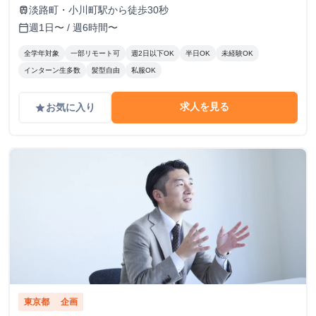
淡路町・小川町駅から徒歩30秒
train
週1日〜 / 週6時間〜
calendar_today
全学年対象
一部リモート可
週2日以下OK
半日OK
未経験OK
インターン生多数
髪型自由
私服OK
求人を見る
お気に入り
grade
東京都
企画