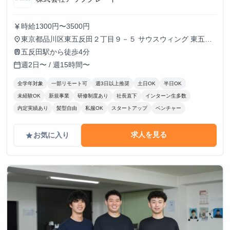
時給1300円〜3500円
currency_yen
東京都品川区東五反田２丁目９－５ サウスウィング 東五反
place
田５階
五反田駅から徒歩4分
train
週2日〜 / 週15時間〜
calendar_today
全学年対象
一部リモート可
週3日以上推奨
土日OK
半日OK
未経験OK
新規事業
研修制度あり
社長直下
インターン生多数
内定実績あり
髪型自由
私服OK
スタートアップ
ベンチャー
求人を見る
お気に入り
grade