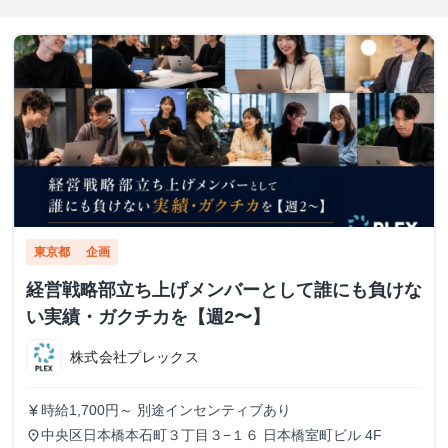
東京都
企画
経営戦略部立ち上げメンバーとして誰にも負けな
い実績・ガクチカを【週2〜】
株式会社プレックス
時給1,700円～ 別途インセンティブあり
currency_yen
中央区日本橋本石町３丁目３−１６ 日本橋室町ビル 4F
place