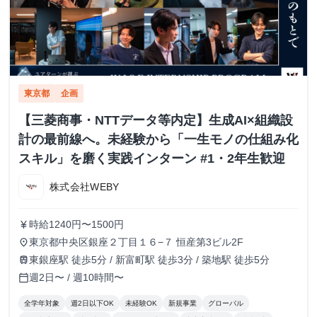
東京都
企画
【三菱商事・NTTデータ等内定】生成AI×組織設
計の最前線へ。未経験から「一生モノの仕組み化
スキル」を磨く実践インターン #1・2年生歓迎
株式会社WEBY
時給1240円〜1500円
currency_yen
東京都中央区銀座２丁目１６−７ 恒産第3ビル2F
place
東銀座駅 徒歩5分 / 新富町駅 徒歩3分 / 築地駅 徒歩5分
train
週2日〜 / 週10時間〜
calendar_today
全学年対象
週2日以下OK
未経験OK
新規事業
グローバル