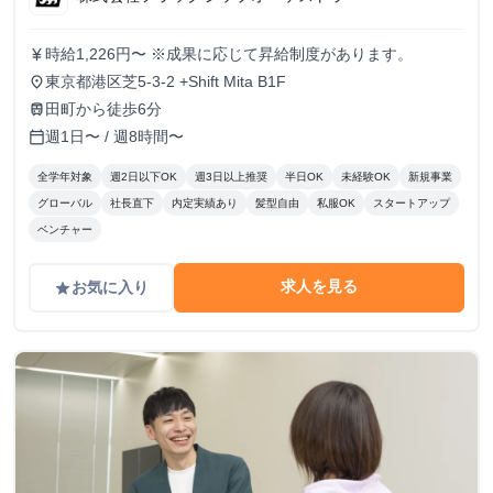
時給1,226円〜 ※成果に応じて昇給制度があります。
currency_yen
東京都港区芝5-3-2 +Shift Mita B1F
place
田町から徒歩6分
train
週1日〜 / 週8時間〜
calendar_today
全学年対象
週2日以下OK
週3日以上推奨
半日OK
未経験OK
新規事業
グローバル
社長直下
内定実績あり
髪型自由
私服OK
スタートアップ
ベンチャー
求人を見る
お気に入り
grade