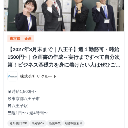
東京都
企画
【2027年3月末まで｜八王子】週１勤務可・時給
1500円~｜企画書の作成～実行まですべて自分次
第！ビジネス基礎力を身に着けたい人はぜひご応
募ください！
株式会社リクルート
時給1,500円～
currency_yen
東京都八王子市
place
八王子駅
train
週1日〜 / 週4時間〜
calendar_today
週2日以下OK
未経験OK
新規事業
研修制度あり