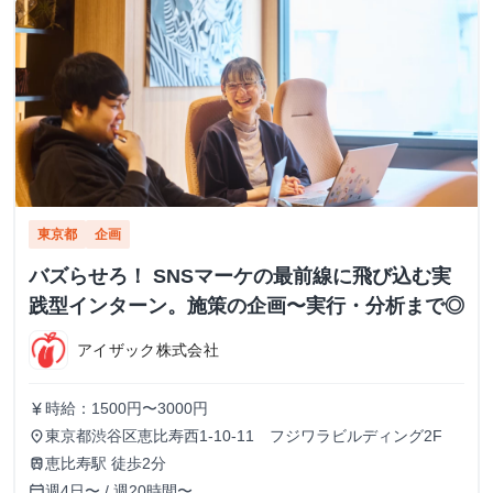
東京都
企画
バズらせろ！ SNSマーケの最前線に飛び込む実
践型インターン。施策の企画〜実行・分析まで◎
アイザック株式会社
時給：1500円〜3000円
currency_yen
東京都渋谷区恵比寿西1-10-11 フジワラビルディング2F
place
恵比寿駅 徒歩2分
train
週4日〜 / 週20時間〜
calendar_today