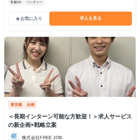
私服OK
ベンチャー
求人を見る
お気に入り
grade
東京都
企画
＜長期インターン可能な方歓迎！＞求人サービス
の新企画×戦略立案
株式会社FREE JOB