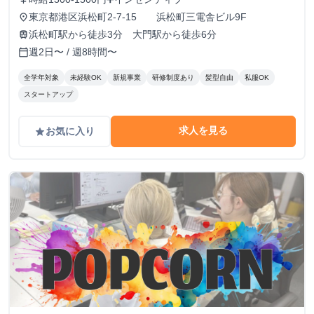
東京都港区浜松町2-7-15 浜松町三電舎ビル9F
place
浜松町駅から徒歩3分 大門駅から徒歩6分
train
週2日〜 / 週8時間〜
calendar_today
全学年対象
未経験OK
新規事業
研修制度あり
髪型自由
私服OK
スタートアップ
求人を見る
お気に入り
grade