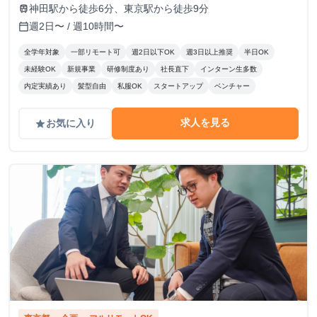
神田駅から徒歩6分、東京駅から徒歩9分
train
週2日〜 / 週10時間〜
calendar_today
全学年対象
一部リモート可
週2日以下OK
週3日以上推奨
半日OK
未経験OK
新規事業
研修制度あり
社長直下
インターン生多数
内定実績あり
髪型自由
私服OK
スタートアップ
ベンチャー
求人を見る
お気に入り
grade