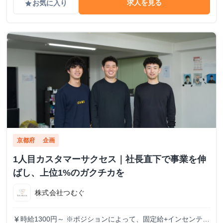
求人を見る
お気に入り
grade
京都府
企画
1人目カスタマーサクセス｜社長直下で事業を伸
ばし、上位1%のガクチカを
株式会社つむぐ
時給1300円～ ※ポジションによって、固定給+インセンティ
currency_yen