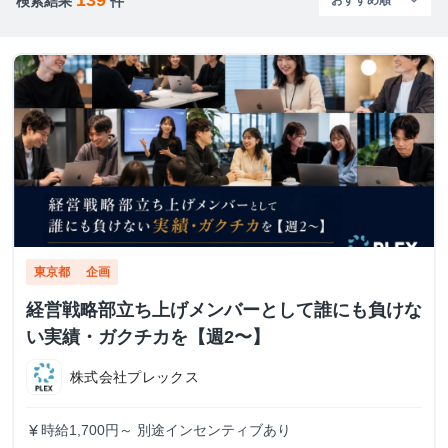
検索結果
件
東京都
企画
経営戦略部立ち上げメンバーとして誰にも負けな
い実績・ガクチカを【週2〜】
株式会社プレックス
時給1,700円～ 別途インセンティブあり
currency_yen