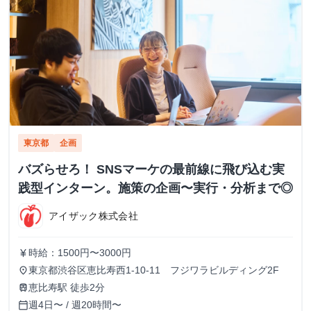
東京都
企画
バズらせろ！ SNSマーケの最前線に飛び込む実
践型インターン。施策の企画〜実行・分析まで◎
アイザック株式会社
時給：1500円〜3000円
currency_yen
東京都渋谷区恵比寿西1-10-11 フジワラビルディング2F
place
恵比寿駅 徒歩2分
train
週4日〜 / 週20時間〜
calendar_today