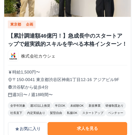
東京都
企画
【累計調達額46億円！】急成長中のスタートア
ップで超実践的スキルを学べる本格インターン！
株式会社カウシェ
時給1,500円〜
currency_yen
〒150-0041 東京都渋谷区神南1丁目12-16 アジアビル9F
place
渋谷駅から徒歩4分
train
週3日〜 / 週18時間〜
calendar_today
全学年対象
週3日以上推奨
半日OK
未経験OK
新規事業
研修制度あり
社長直下
内定実績あり
髪型自由
私服OK
スタートアップ
ベンチャー
求人を見る
お気に入り
grade