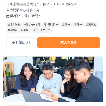
東京都港区芝大門１丁目２－１４ H1O浜松町
place
大門駅から徒歩５分
train
週2日〜 / 週15時間〜
calendar_today
全学年対象
一部リモート可
週2日以下OK
土日OK
半日OK
新規事業
髪型自由
私服OK
スタートアップ
求人を見る
お気に入り
grade