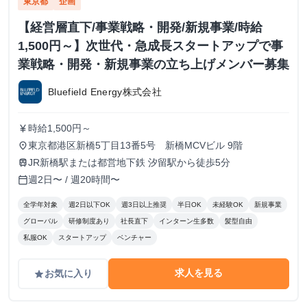
東京都
企画
【経営層直下/事業戦略・開発/新規事業/時給
1,500円～】次世代・急成長スタートアップで事
業戦略・開発・新規事業の立ち上げメンバー募集
Bluefield Energy株式会社
時給1,500円～
currency_yen
東京都港区新橋5丁目13番5号 新橋MCVビル 9階
place
JR新橋駅または都営地下鉄 汐留駅から徒歩5分
train
週2日〜 / 週20時間〜
calendar_today
全学年対象
週2日以下OK
週3日以上推奨
半日OK
未経験OK
新規事業
グローバル
研修制度あり
社長直下
インターン生多数
髪型自由
私服OK
スタートアップ
ベンチャー
求人を見る
お気に入り
grade