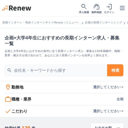
search
support_agent
login
Open
求人検索
無料相談
ログイン
chevron_right
chevron_right
長期インターン・有給インターンサイトRenew（リニュー）
企画の長期インターンシップ
企画×大学4年生におすすめの長期インターン求人・募集
一覧
企画と大学4年生におすすめの条件に合う長期インターン求人・募集を139件掲載中。職種・
業界・働き方を掛け合わせて、あなたに合う長期インターンを効率よく探せます。
search
検索
location_on
勤務地
選択してください >
work_outline
職種・業界
企画
check
こだわり
選択してください >
139