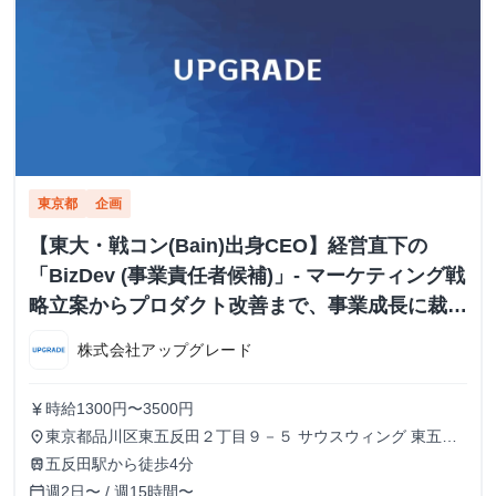
東京都
企画
【東大・戦コン(Bain)出身CEO】経営直下の
「BizDev (事業責任者候補)」- マーケティング戦
略立案からプロダクト改善まで、事業成長に裁量
を持つ
株式会社アップグレード
時給1300円〜3500円
currency_yen
東京都品川区東五反田２丁目９－５ サウスウィング 東五反
place
田５階
五反田駅から徒歩4分
train
週2日〜 / 週15時間〜
calendar_today