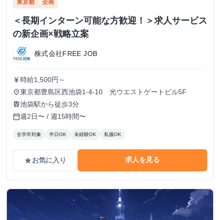
東京都
企画
＜長期インターン可能な方歓迎！＞求人サービス
の新企画×戦略立案
株式会社FREE JOB
時給1,500円～
currency_yen
東京都豊島区西池袋1-4-10 光ウエストゲートビル5F
place
池袋駅から徒歩3分
train
週2日〜 / 週15時間〜
calendar_today
全学年対象
半日OK
未経験OK
私服OK
求人を見る
お気に入り
grade