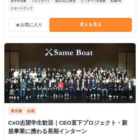
全学年対象
フルリモート
週3日以上推奨
インターン生多数
私服OK
スタートアップ
求人を見る
お気に入り
grade
東京都
企画
CxO志望学生歓迎｜CEO直下プロジェクト・新
規事業に携わる長期インターン