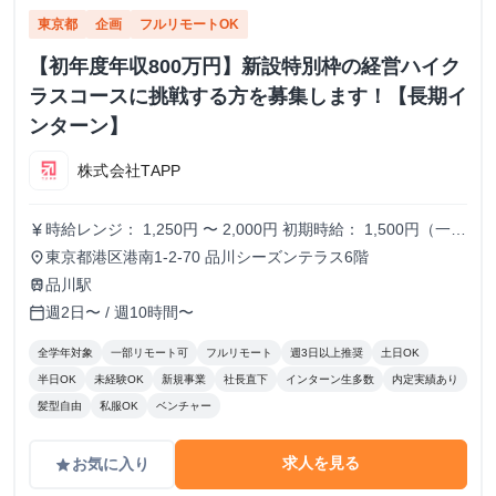
東京都
企画
フルリモートOK
【初年度年収800万円】新設特別枠の経営ハイク
ラスコースに挑戦する方を募集します！【長期イ
ンターン】
株式会社TAPP
時給レンジ： 1,250円 〜 2,000円 初期時給： 1,500円（一律
currency_yen
スタート） 改定タイミング： 3ヶ月ごとの契約更新時 評価
東京都港区港南1-2-70 品川シーズンテラス6階
place
基準： 以下の4項目を5段階でスコアリングし、時給を決
品川駅
train
定。 時給変動のロジック(詳細はシートに記載） S評価： 期
週2日〜 / 週10時間〜
calendar_today
待を大きく上回り、社員と同等のバリューを発揮。 A評価：
期待通り。安定して高品質な成果を出している。（※現状維
全学年対象
一部リモート可
フルリモート
週3日以上推奨
土日OK
持〜微増） B/C評価： 期待を下回る。手離れが悪く、教育コ
半日OK
未経験OK
新規事業
社長直下
インターン生多数
内定実績あり
ストが成果を上回っている。 ※時給を下げる判断は、業務
髪型自由
私服OK
ベンチャー
範囲の縮小や、当初想定していたスキルレベルに達していな
い場合に適用します。
求人を見る
お気に入り
grade