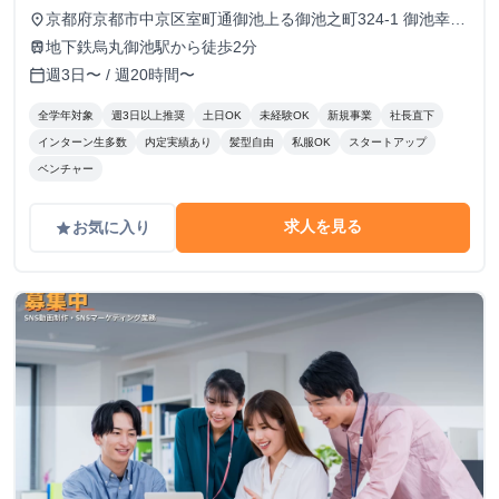
ブという形態も可
京都府京都市中京区室町通御池上る御池之町324-1 御池幸登
place
ビル7階
地下鉄烏丸御池駅から徒歩2分
train
週3日〜 / 週20時間〜
calendar_today
全学年対象
週3日以上推奨
土日OK
未経験OK
新規事業
社長直下
インターン生多数
内定実績あり
髪型自由
私服OK
スタートアップ
ベンチャー
求人を見る
お気に入り
grade