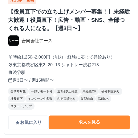
東京都
企画
【役員直下での立ち上げメンバー募集！】未経験
大歓迎！役員直下！広告・動画・SNS、全部つ
くれる人になる。【週3日〜】
合同会社アース
時給1,250~2,000円（能力・経験に応じて昇給あり）
currency_yen
東京都渋谷区東2−20−13 シャトレー渋谷215
place
渋谷駅
train
週3日〜 / 週15時間〜
calendar_today
全学年対象
一部リモート可
週3日以上推奨
未経験OK
研修制度あり
社長直下
インターン生多数
内定実績あり
髪型自由
私服OK
スタートアップ
求人を見る
お気に入り
grade