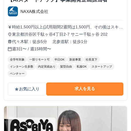
NAXA株式会社
時給1,500円以上(試用期間2週間は1,500円、その後はスキル
currency_yen
に応じた金額を支給) ※ご経験によってオファー条件は変動
東京都渋谷区千駄ヶ谷4丁目2-7 サニー千駄ヶ谷 202
place
する可能性がございます。 ※金額によっては、業務委託契
代々木駅：徒歩5分 北参道駅：徒歩1分
train
約での採用となる場合もございます。
週3日〜 / 週15時間〜
calendar_today
全学年対象
一部リモート可
半日OK
新規事業
社長直下
インターン生多数
内定実績あり
髪型自由
私服OK
スタートアップ
ベンチャー
求人を見る
お気に入り
grade