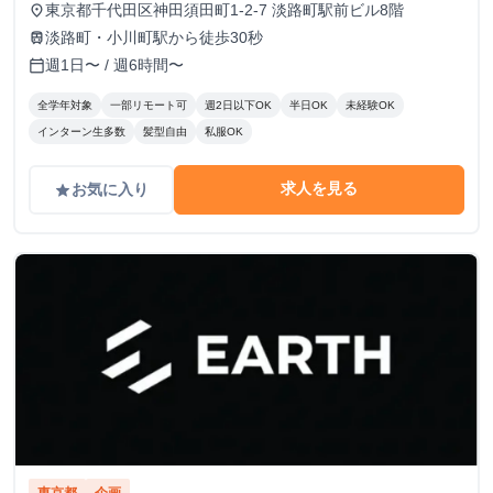
東京都千代田区神田須田町1-2-7 淡路町駅前ビル8階
place
淡路町・小川町駅から徒歩30秒
train
週1日〜 / 週6時間〜
calendar_today
全学年対象
一部リモート可
週2日以下OK
半日OK
未経験OK
インターン生多数
髪型自由
私服OK
求人を見る
お気に入り
grade