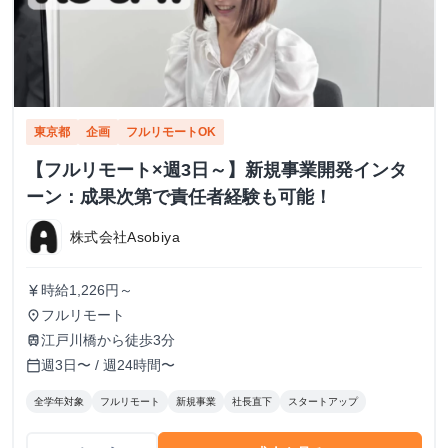
東京都
企画
フルリモートOK
【フルリモート×週3日～】新規事業開発インタ
ーン：成果次第で責任者経験も可能！
株式会社Asobiya
時給1,226円～
currency_yen
フルリモート
place
江戸川橋から徒歩3分
train
週3日〜 / 週24時間〜
calendar_today
全学年対象
フルリモート
新規事業
社長直下
スタートアップ