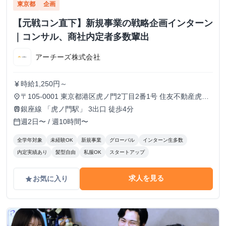
東京都
企画
【元戦コン直下】新規事業の戦略企画インターン
｜コンサル、商社内定者多数輩出
アーチーズ株式会社
時給1,250円～
currency_yen
〒105-0001 東京都港区虎ノ門2丁目2番1号 住友不動産虎ノ
place
門タワー 16階
銀座線 「虎ノ門駅」 3出口 徒歩4分
train
週2日〜 / 週10時間〜
calendar_today
全学年対象
未経験OK
新規事業
グローバル
インターン生多数
内定実績あり
髪型自由
私服OK
スタートアップ
求人を見る
お気に入り
grade