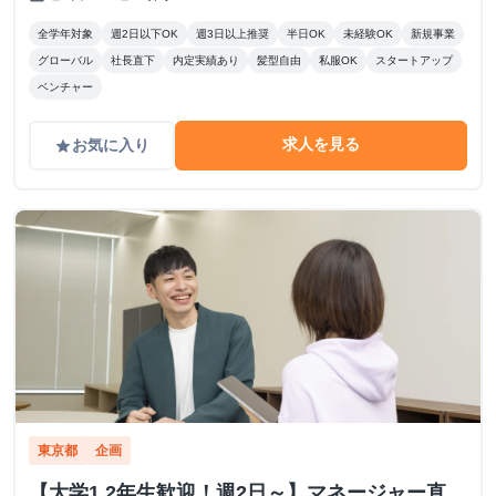
全学年対象
週2日以下OK
週3日以上推奨
半日OK
未経験OK
新規事業
グローバル
社長直下
内定実績あり
髪型自由
私服OK
スタートアップ
ベンチャー
求人を見る
お気に入り
grade
東京都
企画
【大学1,2年生歓迎！週2日～】マネージャー直