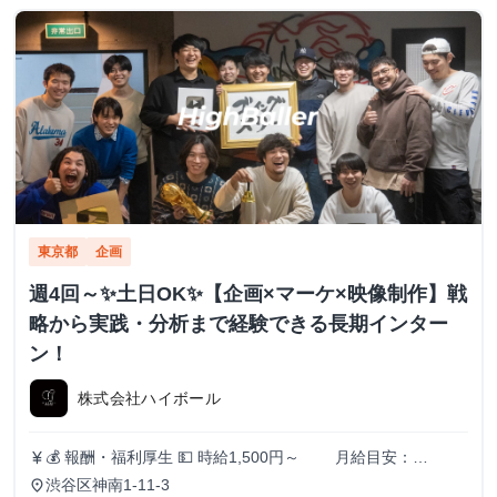
東京都
企画
週4回～✨️土日OK✨️【企画×マーケ×映像制作】戦
略から実践・分析まで経験できる長期インター
ン！
株式会社ハイボール
💰 報酬・福利厚生 💵 時給1,500円～ 月給目安：
currency_yen
200,000円〜300,000円 ✅ スキル・実績に応じて昇給あり！
渋谷区神南1-11-3
place