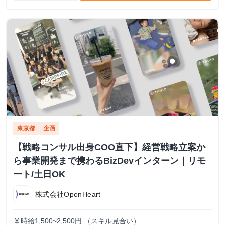
東京都
企画
【戦略コンサル出身COO直下】経営戦略立案か
ら事業開発まで携わるBizDevインターン｜リモ
ート/土日OK
株式会社OpenHeart
時給1,500~2,500円 （スキル見合い）
currency_yen