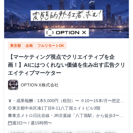
東京都
企画
フルリモートOK
【マーケティング視点でクリエイティブを企
画！】AIにはつくれない価値を生み出す広告クリ
エイティブマーケター
OPTION X株式会社
・成果報酬：1本5,000円（税別）〜 ※10〜15本/月〜想定
currency_yen
※経験、実績、能力等によって変動 ※トライアル期間の場
東京都中央区湊1丁目8-11八丁堀エイトビル3階
place
合変動あり
東京メトロ日比谷線・JR京葉線「八丁堀駅」から徒歩3〜6
train
分
週3日〜 / 週15時間〜
calendar_today