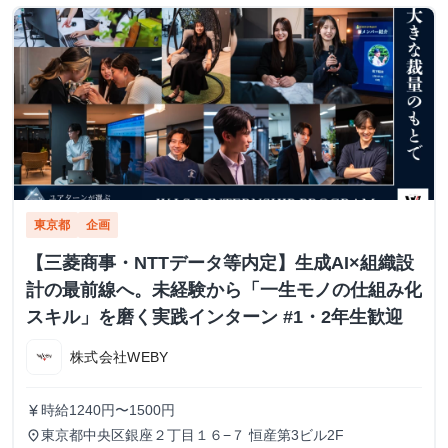
東京都
企画
【三菱商事・NTTデータ等内定】生成AI×組織設
計の最前線へ。未経験から「一生モノの仕組み化
スキル」を磨く実践インターン #1・2年生歓迎
株式会社WEBY
時給1240円〜1500円
currency_yen
東京都中央区銀座２丁目１６−７ 恒産第3ビル2F
place