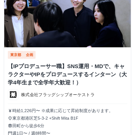
東京都
企画
【IPプロデューサー職】SNS運用・MDで、キャ
ラクターやIPをプロデュースするインターン（大
学4年生まで全学年大歓迎！）
株式会社フラッグシップオーケストラ
時給1,226円〜 ※成果に応じて昇給制度があります。
currency_yen
東京都港区芝5-3-2 +Shift Mita B1F
place
田町から徒歩6分
train
週1日〜 / 週8時間〜
calendar_today