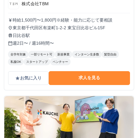
株式会社TBM
時給1,500円〜1,800円※経験・能力に応じて要相談
currency_yen
東京都千代田区有楽町1-2-2 東宝日比谷ビル15F
place
日比谷駅
train
週2日〜 / 週16時間〜
calendar_today
全学年対象
一部リモート可
新規事業
インターン生多数
髪型自由
私服OK
スタートアップ
ベンチャー
求人を見る
お気に入り
grade