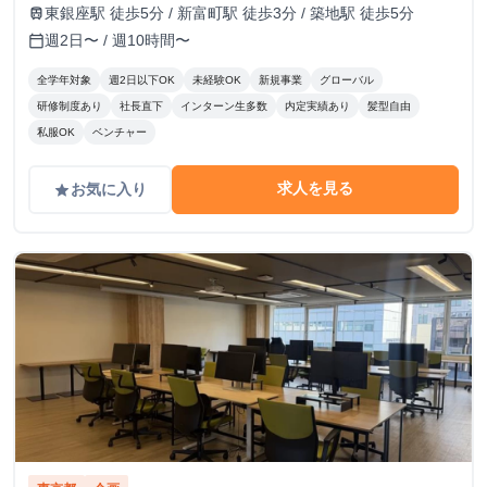
東銀座駅 徒歩5分 / 新富町駅 徒歩3分 / 築地駅 徒歩5分
train
週2日〜 / 週10時間〜
calendar_today
全学年対象
週2日以下OK
未経験OK
新規事業
グローバル
研修制度あり
社長直下
インターン生多数
内定実績あり
髪型自由
私服OK
ベンチャー
求人を見る
お気に入り
grade