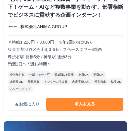
下！ゲーム・AIなど複数事業を動かす。部署横断
でビジネスに貢献する企画インターン！
株式会社ANIMA GROUP
時給1,226円 ~ 3,000円 ※年2回の査定あり
currency_yen
東京都渋谷区円山町3-6 E・スペースタワー6階西
place
渋谷駅 徒歩5分 / 神泉駅 徒歩3分
train
週2日〜 / 週16時間〜
calendar_today
全学年対象
一部リモート可
週3日以上推奨
土日OK
半日OK
未経験OK
新規事業
インターン生多数
内定実績あり
髪型自由
私服OK
スタートアップ
求人を見る
お気に入り
grade