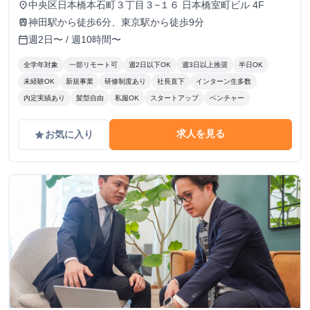
中央区日本橋本石町３丁目３−１６ 日本橋室町ビル 4F
place
神田駅から徒歩6分、東京駅から徒歩9分
train
週2日〜 / 週10時間〜
calendar_today
全学年対象
一部リモート可
週2日以下OK
週3日以上推奨
半日OK
未経験OK
新規事業
研修制度あり
社長直下
インターン生多数
内定実績あり
髪型自由
私服OK
スタートアップ
ベンチャー
求人を見る
お気に入り
grade