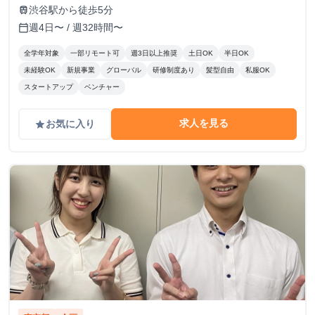
（半年ごとに査定） 🏠 住まいのサポートも充実！ 🔹 家賃
渋谷駅から徒歩5分
train
補助（最大3万円/月） ┗ 渋谷周辺に住んでいる or 住む予
週4日〜 / 週32時間〜
calendar_today
定のメンバーを対象に支給！ 📚️休学中の希望者には、休学
費用の全額負担あり
全学年対象
一部リモート可
週3日以上推奨
土日OK
半日OK
未経験OK
新規事業
グローバル
研修制度あり
髪型自由
私服OK
スタートアップ
ベンチャー
求人を見る
お気に入り
grade