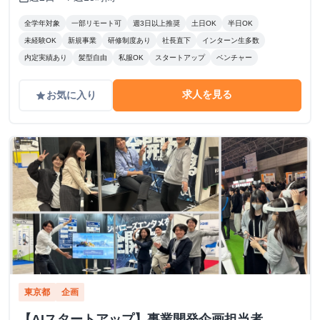
全学年対象
一部リモート可
週3日以上推奨
土日OK
半日OK
未経験OK
新規事業
研修制度あり
社長直下
インターン生多数
内定実績あり
髪型自由
私服OK
スタートアップ
ベンチャー
求人を見る
お気に入り
grade
東京都
企画
【AIスタートアップ】事業開発企画担当者