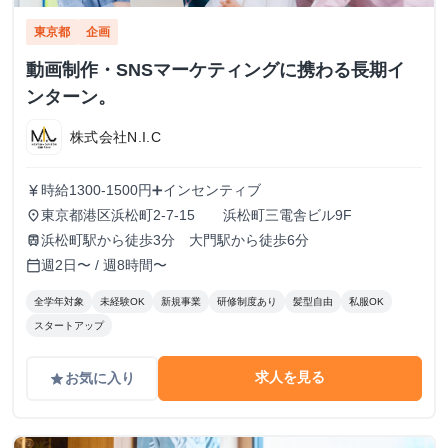
東京都
企画
動画制作・SNSマーケティングに携わる長期イ
ンターン。
株式会社N.I.C
時給1300-1500円➕インセンティブ
currency_yen
東京都港区浜松町2-7-15 浜松町三電舎ビル9F
place
浜松町駅から徒歩3分 大門駅から徒歩6分
train
週2日〜 / 週8時間〜
calendar_today
全学年対象
未経験OK
新規事業
研修制度あり
髪型自由
私服OK
スタートアップ
求人を見る
お気に入り
grade