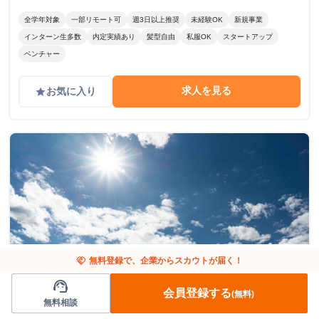
全学年対象
一部リモート可
週3日以上推奨
未経験OK
新規事業
インターン生多数
内定実績あり
髪型自由
私服OK
スタートアップ
ベンチャー
求人を見る
お気に入り
grade
handshake
無料登録で、企業からスカウトが届く！
support_agent
東京都
企画
会員登録する
(無料)
無料相談
【学生起業】8月スタートOK◇起業に挑戦する