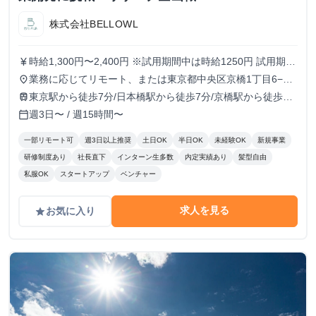
株式会社BELLOWL
時給1,300円〜2,400円 ※試用期間中は時給1250円 試用期
currency_yen
間：3ヶ月〜6ヶ月（3ヶ月ごとに双方意思確認の上、契約を
業務に応じてリモート、または東京都中央区京橋1丁目6−13
place
更新）
VORT京橋II 9Fのオフィスにて勤務
東京駅から徒歩7分/日本橋駅から徒歩7分/京橋駅から徒歩5
train
分/宝町駅から徒歩8分
週3日〜 / 週15時間〜
calendar_today
一部リモート可
週3日以上推奨
土日OK
半日OK
未経験OK
新規事業
研修制度あり
社長直下
インターン生多数
内定実績あり
髪型自由
私服OK
スタートアップ
ベンチャー
求人を見る
お気に入り
grade