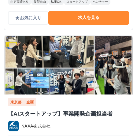
内定実績あり
髪型自由
私服OK
スタートアップ
ベンチャー
求人を見る
お気に入り
grade
東京都
企画
【AIスタートアップ】事業開発企画担当者
NAXA株式会社