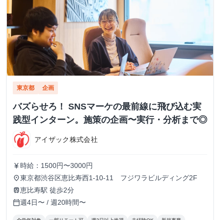
東京都
企画
バズらせろ！ SNSマーケの最前線に飛び込む実
践型インターン。施策の企画〜実行・分析まで◎
アイザック株式会社
時給：1500円〜3000円
currency_yen
東京都渋谷区恵比寿西1-10-11 フジワラビルディング2F
place
恵比寿駅 徒歩2分
train
週4日〜 / 週20時間〜
calendar_today