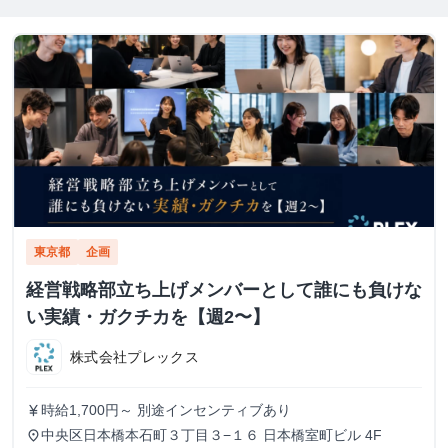
東京都
企画
経営戦略部立ち上げメンバーとして誰にも負けな
い実績・ガクチカを【週2〜】
株式会社プレックス
時給1,700円～ 別途インセンティブあり
currency_yen
中央区日本橋本石町３丁目３−１６ 日本橋室町ビル 4F
place