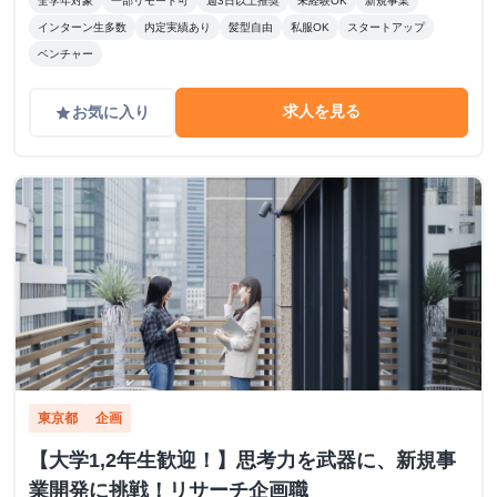
全学年対象
一部リモート可
週3日以上推奨
未経験OK
新規事業
インターン生多数
内定実績あり
髪型自由
私服OK
スタートアップ
ベンチャー
求人を見る
お気に入り
grade
東京都
企画
【大学1,2年生歓迎！】思考力を武器に、新規事
業開発に挑戦！リサーチ企画職