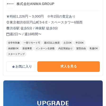
株式会社ANIMA GROUP
時給1,226円 ~ 3,000円 ※年2回の査定あり
currency_yen
東京都渋谷区円山町3-6 E・スペースタワー6階西
place
渋谷駅 徒歩5分 / 神泉駅 徒歩3分
train
週2日〜 / 週16時間〜
calendar_today
全学年対象
一部リモート可
週3日以上推奨
土日OK
半日OK
未経験OK
新規事業
インターン生多数
内定実績あり
髪型自由
私服OK
スタートアップ
求人を見る
お気に入り
grade