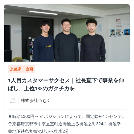
京都府
企画
1人目カスタマーサクセス｜社長直下で事業を伸
ばし、上位1%のガクチカを
株式会社つむぐ
時給1300円～ ※ポジションによって、固定給+インセンティ
currency_yen
ブという形態も可
京都府京都市中京区室町通御池上る御池之町324-1 御池幸登
place
ビル7階
地下鉄烏丸御池駅から徒歩2分
train