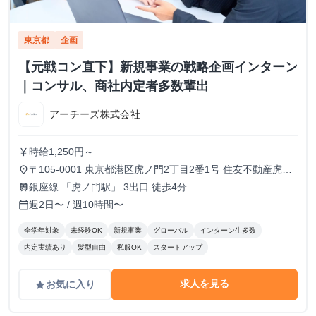
東京都
企画
【元戦コン直下】新規事業の戦略企画インターン
｜コンサル、商社内定者多数輩出
アーチーズ株式会社
時給1,250円～
currency_yen
〒105-0001 東京都港区虎ノ門2丁目2番1号 住友不動産虎ノ
place
門タワー 16階
銀座線 「虎ノ門駅」 3出口 徒歩4分
train
週2日〜 / 週10時間〜
calendar_today
全学年対象
未経験OK
新規事業
グローバル
インターン生多数
内定実績あり
髪型自由
私服OK
スタートアップ
求人を見る
お気に入り
grade