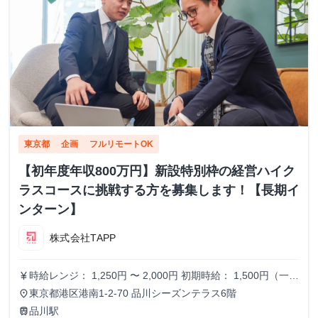
東京都
企画
フルリモートOK
【初年度年収800万円】新設特別枠の経営ハイク
ラスコースに挑戦する方を募集します！【長期イ
ンターン】
株式会社TAPP
時給レンジ： 1,250円 〜 2,000円 初期時給： 1,500円（一律
currency_yen
スタート） 改定タイミング： 3ヶ月ごとの契約更新時 評価
東京都港区港南1-2-70 品川シーズンテラス6階
place
基準： 以下の4項目を5段階でスコアリングし、時給を決
品川駅
train