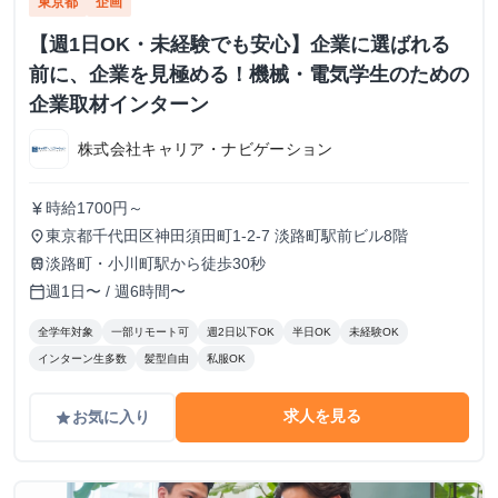
東京都
企画
【週1日OK・未経験でも安心】企業に選ばれる
前に、企業を見極める！機械・電気学生のための
企業取材インターン
株式会社キャリア・ナビゲーション
時給1700円～
currency_yen
東京都千代田区神田須田町1-2-7 淡路町駅前ビル8階
place
淡路町・小川町駅から徒歩30秒
train
週1日〜 / 週6時間〜
calendar_today
全学年対象
一部リモート可
週2日以下OK
半日OK
未経験OK
インターン生多数
髪型自由
私服OK
求人を見る
お気に入り
grade