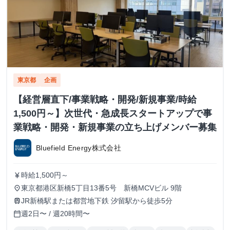
東京都
企画
【経営層直下/事業戦略・開発/新規事業/時給
1,500円～】次世代・急成長スタートアップで事
業戦略・開発・新規事業の立ち上げメンバー募集
Bluefield Energy株式会社
時給1,500円～
currency_yen
東京都港区新橋5丁目13番5号 新橋MCVビル 9階
place
JR新橋駅または都営地下鉄 汐留駅から徒歩5分
train
週2日〜 / 週20時間〜
calendar_today