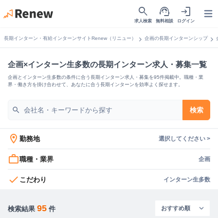
search
support_agent
login
Open
求人検索
無料相談
ログイン
chevron_right
chevron_right
長期インターン・有給インターンサイトRenew（リニュー）
企画の長期インターンシップ
企画×インターン生多数の長期インターン求人・募集一覧
企画とインターン生多数の条件に合う長期インターン求人・募集を95件掲載中。職種・業
界・働き方を掛け合わせて、あなたに合う長期インターンを効率よく探せます。
search
検索
location_on
勤務地
選択してください >
work_outline
職種・業界
企画
check
こだわり
インターン生多数
95
検索結果
件