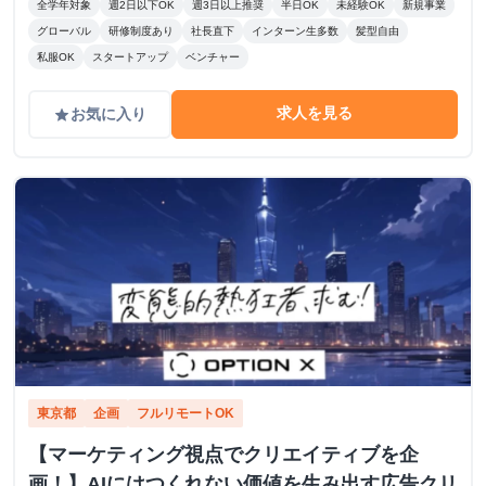
全学年対象
週2日以下OK
週3日以上推奨
半日OK
未経験OK
新規事業
グローバル
研修制度あり
社長直下
インターン生多数
髪型自由
私服OK
スタートアップ
ベンチャー
求人を見る
お気に入り
grade
東京都
企画
フルリモートOK
【マーケティング視点でクリエイティブを企
画！】AIにはつくれない価値を生み出す広告クリ