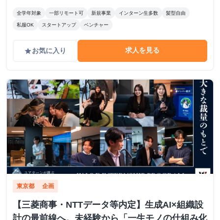
全学年対象
一部リモート可
新規事業
インターン生多数
髪型自由
私服OK
スタートアップ
ベンチャー
求人を見る
お気に入り
grade
東京都
企画
【三菱商事・NTTデータ等内定】生成AI×組織設
計の最前線へ。未経験から「一生モノの仕組み化