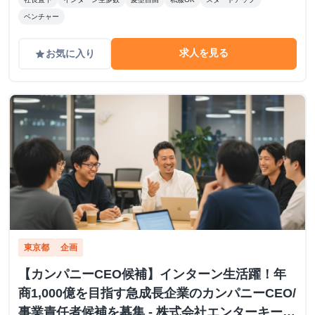
ベンチャー
求人を見る
お気に入り
grade
東京都
企画
【カンパニーCEO候補】インターン生活躍！年
商1,000億を目指す急成長企業のカンパニーCEO/
事業責任者候補を募集 - 株式会社エンターキーの