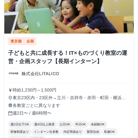
東京都
企画
子どもと共に成長する！IT×ものづくり教室の運
営・企画スタッフ【長期インターン】
株式会社LITALICO
時給1,230円～1,500円
currency_yen
東京23区内・23区外→立川・吉祥寺・赤羽・町田・横浜・
place
川崎
各教室ごとに異なります
train
週2日〜 / 週6時間〜
calendar_today
週2日以下OK
週3日以上推奨
土日OK
半日OK
未経験OK
研修制度あり
インターン生多数
内定実績あり
髪型自由
私服OK