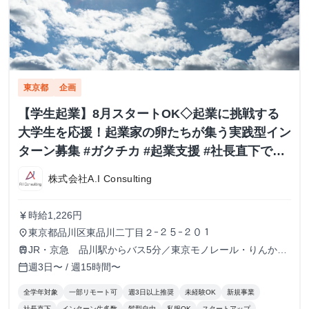
東京都
企画
【学生起業】8月スタートOK◇起業に挑戦する
大学生を応援！起業家の卵たちが集う実践型イン
ターン募集 #ガクチカ #起業支援 #社長直下で経
営を学ぶ
株式会社A.I Consulting
時給1,226円
currency_yen
東京都品川区東品川二丁目２ｰ２５ｰ２０１
place
JR・京急 品川駅からバス5分／東京モノレール・りんかい
train
線 天王洲アイル駅 徒歩3分
週3日〜 / 週15時間〜
calendar_today
全学年対象
一部リモート可
週3日以上推奨
未経験OK
新規事業
社長直下
インターン生多数
髪型自由
私服OK
スタートアップ