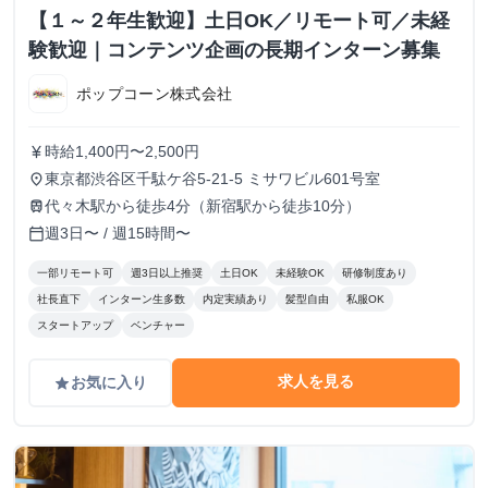
【１～２年生歓迎】土日OK／リモート可／未経
験歓迎｜コンテンツ企画の長期インターン募集
ポップコーン株式会社
時給1,400円〜2,500円
currency_yen
東京都渋谷区千駄ケ谷5-21-5 ミサワビル601号室
place
代々木駅から徒歩4分（新宿駅から徒歩10分）
train
週3日〜 / 週15時間〜
calendar_today
一部リモート可
週3日以上推奨
土日OK
未経験OK
研修制度あり
社長直下
インターン生多数
内定実績あり
髪型自由
私服OK
スタートアップ
ベンチャー
求人を見る
お気に入り
grade