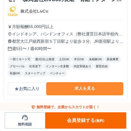
ップ
株式会社LivCo
月額報酬55,000円以上
currency_yen
インドネシア、バンドンオフィス（弊社運営日本語学校内の
place
オフィス） 住所Jl. Cihanjuang No.06, RT.01/RW.08,
都営大江戸線西新宿５丁目駅より徒歩３分、JR新宿駅より徒
train
Cihanjuang, Kec. Parongpong, Kabupaten Bandung Barat,
歩20分、東京メトロ丸の内線西新宿駅より徒歩10分
週5日〜 / 週40時間〜
calendar_today
Jawa Barat, Indonesia
一部リモート可
週3日以上推奨
土日OK
半日OK
未経験OK
新規事業
グローバル
社長直下
インターン生多数
内定実績あり
髪型自由
私服OK
スタートアップ
ベンチャー
求人を見る
お気に入り
grade
handshake
無料登録で、企業からスカウトが届く！
support_agent
会員登録する
(無料)
無料相談