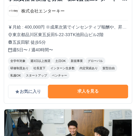
長期・有給インターンシップ
株式会社エンターキー
月給 : 400,000円 ※成果次第でインセンティブ報酬や、昇給
currency_yen
も積極的に行います。
東京都品川区東五反田5-22-33TK池田山ビル2階
place
五反田駅 徒歩5分
train
週5日〜 / 週40時間〜
calendar_today
全学年対象
週3日以上推奨
土日OK
新規事業
グローバル
研修制度あり
社長直下
インターン生多数
内定実績あり
髪型自由
私服OK
スタートアップ
ベンチャー
求人を見る
お気に入り
grade