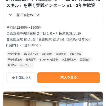
スキル」を磨く実践インターン #1・2年生歓迎
株式会社WEBY
時給1240円〜1500円
currency_yen
東京都中央区銀座２丁目１６−７ 恒産第3ビル2F
place
東銀座駅 徒歩5分 / 新富町駅 徒歩3分 / 築地駅 徒歩5分
train
週2日〜 / 週10時間〜
calendar_today
全学年対象
週2日以下OK
未経験OK
新規事業
グローバル
研修制度あり
社長直下
インターン生多数
内定実績あり
髪型自由
私服OK
ベンチャー
求人を見る
お気に入り
grade