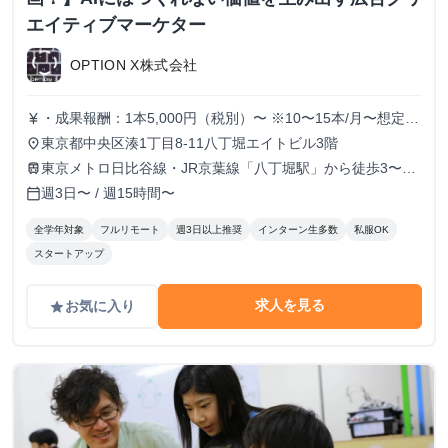
エイティブマーケター
OPTION X株式会社
・成果報酬：1本5,000円（税別）〜 ※10〜15本/月〜想定
currency_yen
※経験、実績、能力等によって変動 ※トライアル期間の場
東京都中央区湊1丁目8-11八丁堀エイトビル3階
place
合変動あり
東京メトロ日比谷線・JR京葉線「八丁堀駅」から徒歩3〜6
train
分
週3日〜 / 週15時間〜
calendar_today
全学年対象
フルリモート
週3日以上推奨
インターン生多数
私服OK
スタートアップ
求人を見る
お気に入り
grade