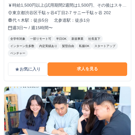
時給1,500円以上(試用期間2週間は1,500円、その後はスキル
currency_yen
に応じた金額を支給) ※ご経験によってオファー条件は変動
東京都渋谷区千駄ヶ谷4丁目2-7 サニー千駄ヶ谷 202
place
する可能性がございます。 ※金額によっては、業務委託契
代々木駅：徒歩5分 北参道駅：徒歩1分
train
約での採用となる場合もございます。
週3日〜 / 週15時間〜
calendar_today
全学年対象
一部リモート可
半日OK
新規事業
社長直下
インターン生多数
内定実績あり
髪型自由
私服OK
スタートアップ
ベンチャー
求人を見る
お気に入り
grade