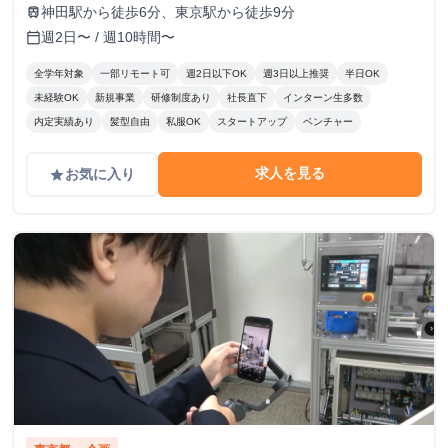
神田駅から徒歩6分、東京駅から徒歩9分
train
週2日〜 / 週10時間〜
calendar_today
全学年対象
一部リモート可
週2日以下OK
週3日以上推奨
半日OK
未経験OK
新規事業
研修制度あり
社長直下
インターン生多数
内定実績あり
髪型自由
私服OK
スタートアップ
ベンチャー
求人を見る
お気に入り
grade