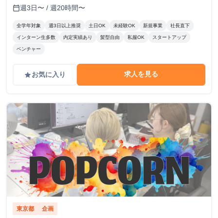
週3日〜 / 週20時間〜
calendar_today
全学年対象
週3日以上推奨
土日OK
未経験OK
新規事業
社長直下
インターン生多数
内定実績あり
髪型自由
私服OK
スタートアップ
ベンチャー
求人を見る
お気に入り
grade
東京都
企画