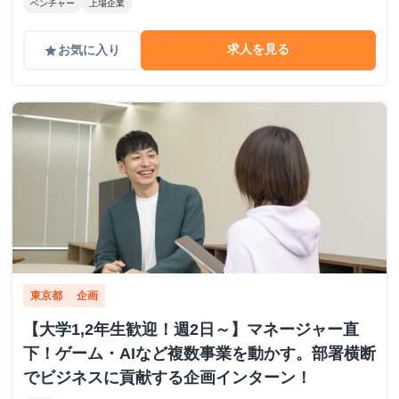
ベンチャー
上場企業
求人を見る
お気に入り
grade
東京都
企画
【大学1,2年生歓迎！週2日～】マネージャー直
下！ゲーム・AIなど複数事業を動かす。部署横断
でビジネスに貢献する企画インターン！