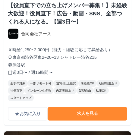
【役員直下での立ち上げメンバー募集！】未経験
大歓迎！役員直下！広告・動画・SNS、全部つ
くれる人になる。【週3日〜】
合同会社アース
時給1,250~2,000円（能力・経験に応じて昇給あり）
currency_yen
東京都渋谷区東2−20−13 シャトレー渋谷215
place
渋谷駅
train
週3日〜 / 週15時間〜
calendar_today
全学年対象
一部リモート可
週3日以上推奨
未経験OK
研修制度あり
社長直下
インターン生多数
内定実績あり
髪型自由
私服OK
スタートアップ
求人を見る
お気に入り
grade