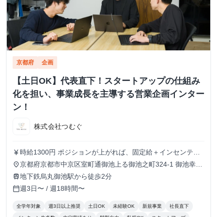
京都府
企画
【土日OK】代表直下！スタートアップの仕組み
化を担い、事業成長を主導する営業企画インター
ン！
株式会社つむぐ
時給1300円 ポジションが上がれば、固定給＋インセンティ
currency_yen
ブへの切り替えも可能で、実際の例も多数あります！ ※試
京都府京都市中京区室町通御池上る御池之町324-1 御池幸登
place
用期間3ヶ月：時給1150円
ビル7階
地下鉄烏丸御池駅から徒歩2分
train
週3日〜 / 週18時間〜
calendar_today
全学年対象
週3日以上推奨
土日OK
未経験OK
新規事業
社長直下