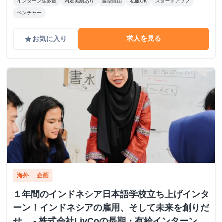
インターン生多数
内定実績あり
髪型自由
私服OK
スタートアップ
ベンチャー
求人を見る
お気に入り
grade
海外
企画
１年間のインドネシア日本語学校立ち上げインタ
ーン！インドネシアの雇用、そして未来を創りだ
せ。 - 株式会社LivCoの長期・有給インターンシ