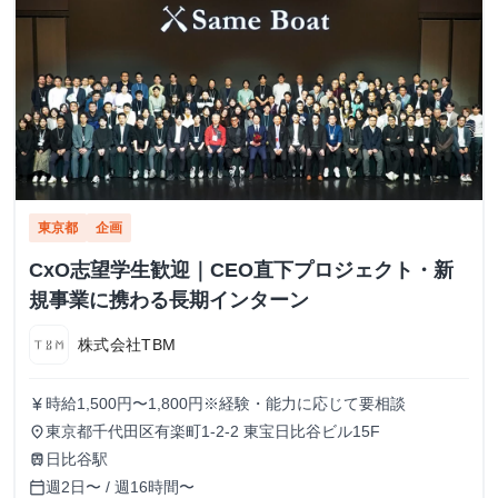
東京都
企画
CxO志望学生歓迎｜CEO直下プロジェクト・新
規事業に携わる長期インターン
株式会社TBM
時給1,500円〜1,800円※経験・能力に応じて要相談
currency_yen
東京都千代田区有楽町1-2-2 東宝日比谷ビル15F
place
日比谷駅
train
週2日〜 / 週16時間〜
calendar_today