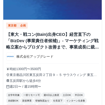
東京都
企画
【東大・戦コン(Bain)出身CEO】経営直下の
「BizDev (事業責任者候補)」- マーケティング戦
略立案からプロダクト改善まで、事業成長に裁量
を持つ
株式会社アップグレード
時給1300円〜3500円
currency_yen
東京都品川区東五反田２丁目９－５ サウスウィング 東五反
place
田５階
五反田駅から徒歩4分
train
週2日〜 / 週15時間〜
calendar_today
全学年対象
一部リモート可
週3日以上推奨
土日OK
半日OK
未経験OK
新規事業
研修制度あり
社長直下
インターン生多数