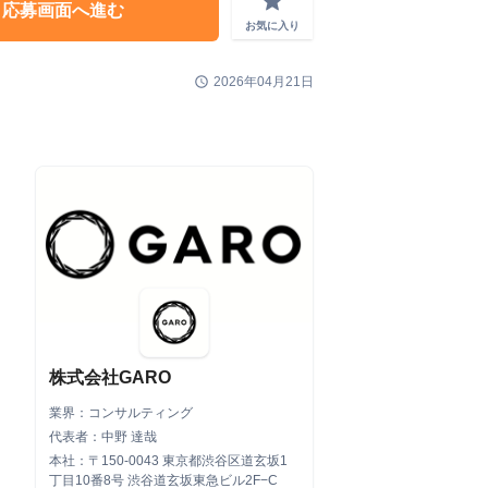
grade
応募画面へ進む
お気に入り
schedule
2026年04月21日
株式会社GARO
業界：コンサルティング
代表者：中野 達哉
本社：〒150-0043 東京都渋谷区道玄坂1
丁目10番8号 渋谷道玄坂東急ビル2F−C