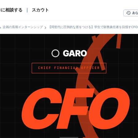
ロに相談する
｜
スカウト
history
あ
n_right
chevron_right
企画の長期インターンシップ
【同世代に圧倒的な差をつける】学生で財務責任者を目指すCF