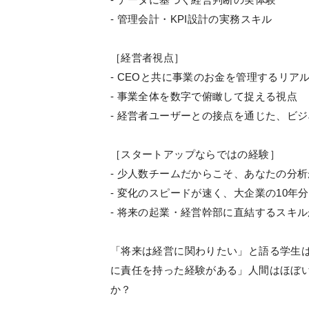
- 管理会計・KPI設計の実務スキル
［経営者視点］
- CEOと共に事業のお金を管理するリア
- 事業全体を数字で俯瞰して捉える視点
- 経営者ユーザーとの接点を通じた、ビ
［スタートアップならではの経験］
- 少人数チームだからこそ、あなたの分
- 変化のスピードが速く、大企業の10年
- 将来の起業・経営幹部に直結するスキ
「将来は経営に関わりたい」と語る学生は
に責任を持った経験がある」人間はほぼ
か？