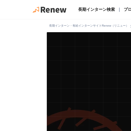
長期インターン検索
｜
プ
chevro
長期インターン・有給インターンサイトRenew（リニュー）