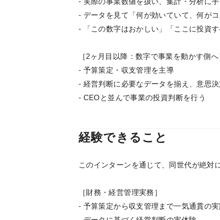
- 実際の事業数値を扱い、集計・分析に
- データを見て「何が効いていて、何が
- 「この数字はおかしい」「ここに投資
［2ヶ月目以降：数字で事業を動かす側へ
- 予算策定・収支管理を主導
- 経営判断に必要なデータを揃え、意思
- CEOと並んで事業の投資判断を行う
経験できること
このインターンを通じて、同世代が絶対
［財務・経営管理実務］
- 予算策定から収支管理まで一気通貫の
- データに基づく経営判断の実体験