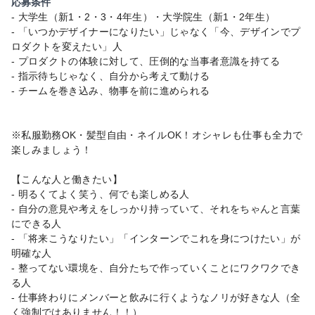
応募条件
- 大学生（新1・2・3・4年生）・大学院生（新1・2年生）
- 「いつかデザイナーになりたい」じゃなく「今、デザインでプ
ロダクトを変えたい」人
- プロダクトの体験に対して、圧倒的な当事者意識を持てる
- 指示待ちじゃなく、自分から考えて動ける
- チームを巻き込み、物事を前に進められる
※私服勤務OK・髪型自由・ネイルOK！オシャレも仕事も全力で
楽しみましょう！
【こんな人と働きたい】
- 明るくてよく笑う、何でも楽しめる人
- 自分の意見や考えをしっかり持っていて、それをちゃんと言葉
にできる人
- 「将来こうなりたい」「インターンでこれを身につけたい」が
明確な人
- 整ってない環境を、自分たちで作っていくことにワクワクでき
る人
- 仕事終わりにメンバーと飲みに行くようなノリが好きな人（全
く強制ではありません！！）