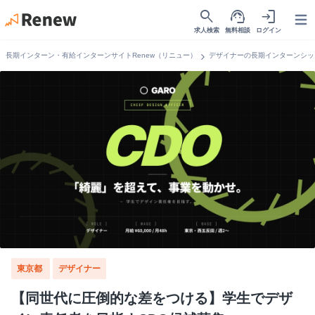
search
support_agent
login
Open
求人検索
無料相談
ログイン
chevron_right
長期インターン・有給インターンサイトRenew（リニュー）
デザイナーの長期インターンシッ
東京都
デザイナー
【同世代に圧倒的な差をつける】学生でデザ