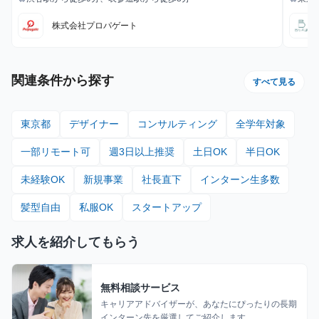
不要
最寄駅
最寄駅
町駅
株式会社プロパゲート
関連条件から探す
すべて見る
東京都
デザイナー
コンサルティング
全学年対象
一部リモート可
週3日以上推奨
土日OK
半日OK
未経験OK
新規事業
社長直下
インターン生多数
髪型自由
私服OK
スタートアップ
求人を紹介してもらう
無料相談サービス
キャリアアドバイザーが、あなたにぴったりの長期
インターン先を厳選してご紹介します。