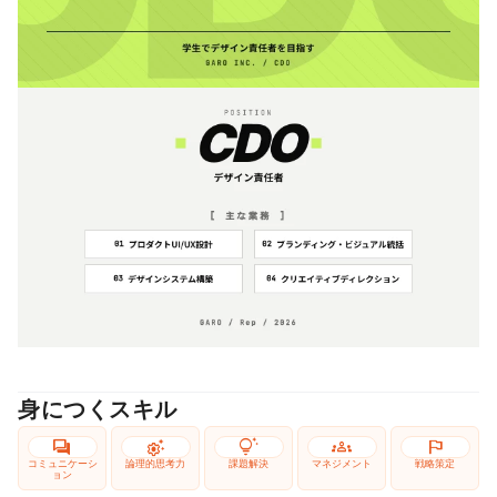
身につくスキル
forum
settings_suggest
tips_and_updates
groups
flag
コミュニケーシ
論理的思考力
課題解決
マネジメント
戦略策定
ョン