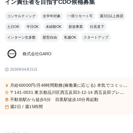
イン責任者を目指すCDO候補募集
コンサルティング
全学年対象
一部リモート可
週3日以上推奨
土日OK
半日OK
未経験OK
新規事業
社長直下
インターン生多数
髪型自由
私服OK
スタートアップ
株式会社GARO
schedule
2026年04月21日
月給60000円/月48時間勤務(稼働量に応じる) 本気でコミットすれば、学生でも圧倒的な実績と報酬を得られる環境です。
currency_yen
〒141-0031 東京都品川区西五反田3-12-14 西五反田プレイス8階
place
不動前駅から徒歩5分 目黒駅徒歩10分再起動
train
週2日 / 週15時間
calendar_today