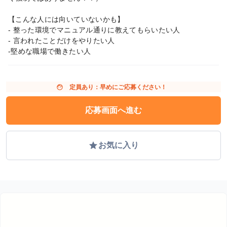
【こんな人には向いていないかも】
- 整った環境でマニュアル通りに教えてもらいたい人
- 言われたことだけをやりたい人
-堅めな職場で働きたい人
face
定員あり：早めにご応募ください！
応募画面へ進む
grade
お気に入り