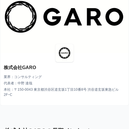
株式会社GARO
業界：コンサルティング
代表者：中野 達哉
本社：〒150-0043 東京都渋谷区道玄坂1丁目10番8号 渋谷道玄坂東急ビル
2F−C