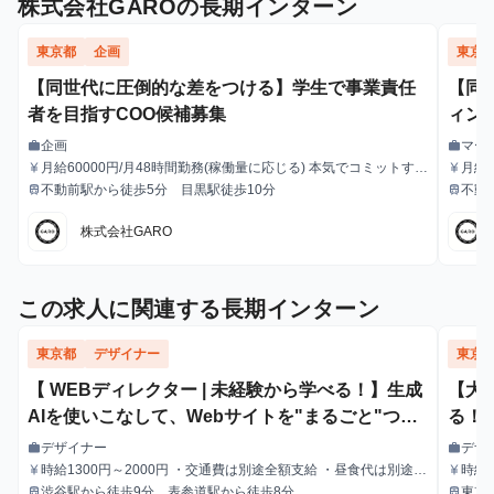
株式会社GAROの長期インターン
東京都
企画
東京
【同世代に圧倒的な差をつける】学生で事業責任
【同
者を目指すCOO候補募集
ィン
企画
マー
work
work
職種
職種
月給60000円/月48時間勤務(稼働量に応じる) 本気でコミットすれ
月給
currency_yen
currency_yen
給与
給与
ば、学生でも圧倒的な実績と報酬を得られる環境です。
ば、
不動前駅から徒歩5分 目黒駅徒歩10分
不動
train
train
最寄駅
最寄駅
株式会社GARO
この求人に関連する長期インターン
東京都
デザイナー
東京
【 WEBディレクター | 未経験から学べる！】生成
【大
AIを使いこなして、Webサイトを"まるごと"つく
る！
る側へ| Web制作の進行管理を担うインターン生募
デザイナー
デザ
work
work
職種
職種
集！#Webデザイン #生成AI #プログラミング知識
時給1300円～2000円 ・交通費は別途全額支給 ・昼食代は別途全
時給1
currency_yen
currency_yen
給与
給与
額支給
ヶ月
渋谷駅から徒歩9分、表参道駅から徒歩8分
東京
train
train