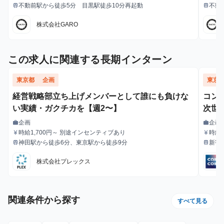
ば、学生でも圧倒的な実績と報酬を得られる環境です。
ば、
不動前駅から徒歩5分 目黒駅徒歩10分再起動
不動
train
train
最寄駅
最寄駅
株式会社GARO
この求人に関連する長期インターン
東京都
企画
東京
経営戦略部立ち上げメンバーとして誰にも負けな
コン
い実績・ガクチカを【週2〜】
次世
企画
企画
work
work
職種
職種
時給1,700円～ 別途インセンティブあり
時給1
currency_yen
currency_yen
給与
給与
神田駅から徒歩6分、東京駅から徒歩9分
新宿
train
train
最寄駅
最寄駅
徒歩
株式会社プレックス
関連条件から探す
すべて見る