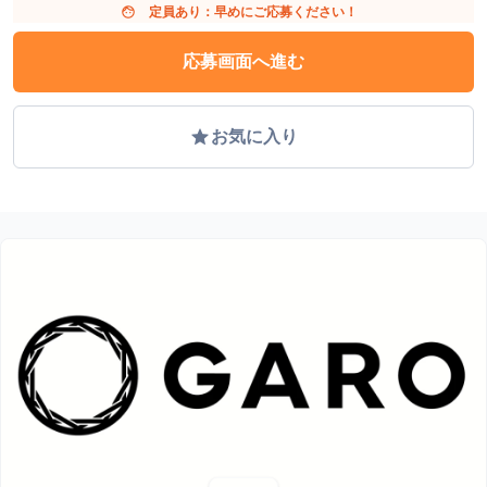
face
定員あり：早めにご応募ください！
応募画面へ進む
grade
お気に入り