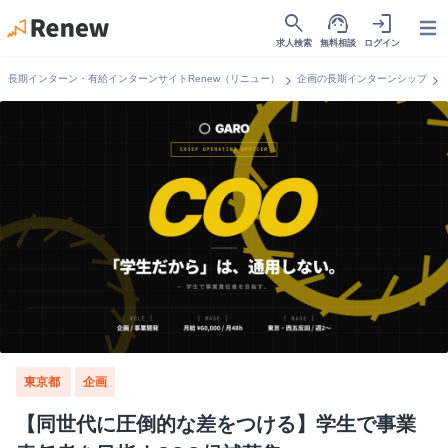
search
support_agent
login
Open
求人検索
無料相談
ログイン
chevron_right
chevron_right
長期インターン・有給インターンサイトRenew（リニュー）
企画の長期インターンシップ
東京都
企画
【同世代に圧倒的な差をつける】学生で事業