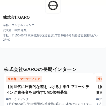
株式会社GARO
業界：コンサルティング
代表者：中野 達哉
本社：〒150-0043 東京都渋谷区道玄坂1丁目10番8号 渋谷道玄坂東急ビル
2F−C
株式会社GAROの長期インターン
東京都
マーケティング
東京
【同世代に圧倒的な差をつける】学生でマーケテ
【同
ィング責任者を目指すCMO候補募集
責任
マーケティング
デザ
work
work
職種
職種
月給60000円/月48時間勤務(稼働量に応じる) 本気でコミットすれ
月給
currency_yen
currency_yen
給与
給与