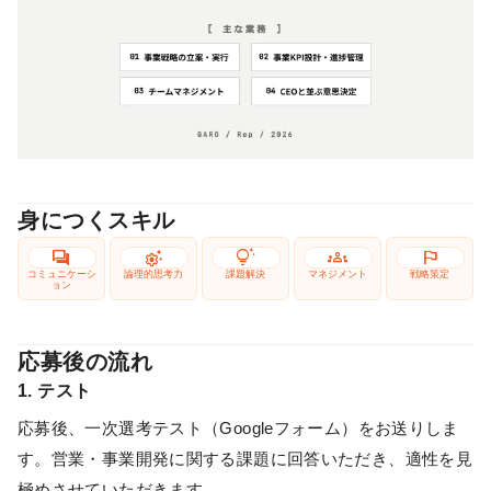
身につくスキル
forum
settings_suggest
tips_and_updates
groups
flag
コミュニケーシ
論理的思考力
課題解決
マネジメント
戦略策定
ョン
応募後の流れ
1. テスト
応募後、一次選考テスト（Googleフォーム）をお送りしま
す。営業・事業開発に関する課題に回答いただき、適性を見
極めさせていただきます。