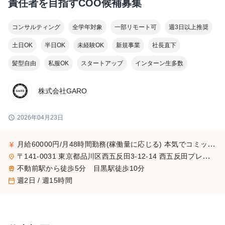
責任者を目指すCOO候補募集
コンサルティング
全学年対象
一部リモート可
週3日以上推奨
土日OK
半日OK
未経験OK
新規事業
社長直下
髪型自由
私服OK
スタートアップ
インターン生多数
株式会社GARO
schedule
2026年04月23日
月給60000円/月48時間勤務(稼働量に応じる) 本気でコミットすれば、学生でも圧倒的な実績と報酬を得られる環境です。
currency_yen
〒141-0031 東京都品川区西五反田3-12-14 西五反田プレイス8階
place
不動前駅から徒歩5分 目黒駅徒歩10分
train
週2日 / 週15時間
calendar_today