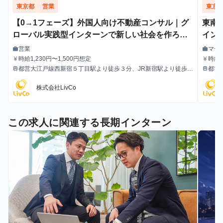
東京都
営業
東京
【0→1フェーズ】外国人向け不動産コンサル｜グ
東南
ローバル実践型インターンで新しい社会を作ろう -
インタ
株式会社LivCoの長期・有給インターンシップ
期・
営業
マー
work
work
職種
職種
時給1,230円〜1,500円想定
時給1
currency_yen
currency_yen
給与
給与
都営大江戸線西新宿５丁目駅より徒歩３分、JR新宿駅より徒歩2
都営
train
train
最寄駅
最寄駅
0分、東京メトロ丸の内線西新宿駅より徒歩10分
0分
株式会社LivCo
この求人に関連する長期インターン