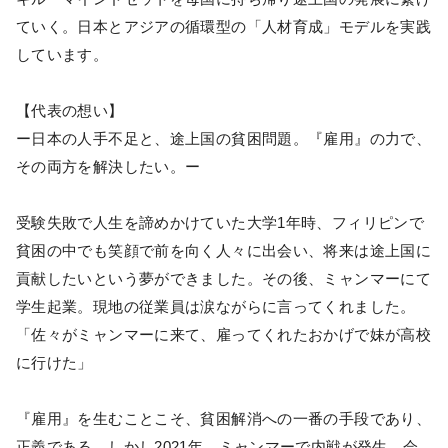
ていく。日本とアジアの循環型の「人材育成」モデルを実践
しています。
【代表の想い】
ー日本の人手不足と、途上国の貧困問題。『雇用』の力で、
その両方を解決したい。ー
受験失敗で人生を諦めかけていた大学1年時、フィリピンで
貧困の中でも笑顔で前を向く人々に出会い、将来は途上国に
貢献したいという夢ができました。その後、ミャンマーにて
学生起業。現地の従業員は涙ながらに言ってくれました。
「佐々がミャンマーに来て、雇ってくれたおかげで妹が高校
に行けた」
『雇用』を生むことこそ、貧困解消への一番の手段であり、
正義である。しかし2021年、ミャンマーで内戦が発生。会