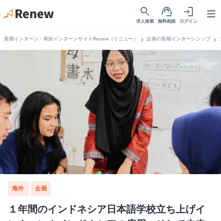
search
support_agent
login
Open
求人検索
無料相談
ログイン
chevron_right
chevron_right
長期インターン・有給インターンサイトRenew（リニュー）
企画の長期インターンシップ
海外
企画
１年間のインドネシア日本語学校立ち上げイ