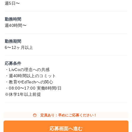
週5日〜
勤務時間
週40時間〜
勤務期間
6〜12ヶ月以上
応募条件
・LivCoの理念への共感
・週40時間以上のコミット
・教育やEdTechへの関心
・08:00〜17:00 実働8時間/日
※休学1年以上前提
face
定員あり：早めにご応募ください！
応募画面へ進む