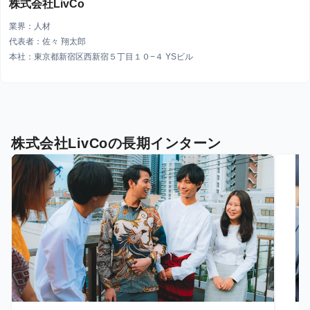
株式会社LivCo
業界：人材
代表者：佐々 翔太郎
本社：東京都新宿区西新宿５丁目１０−４ YSビル
株式会社LivCoの長期インターン