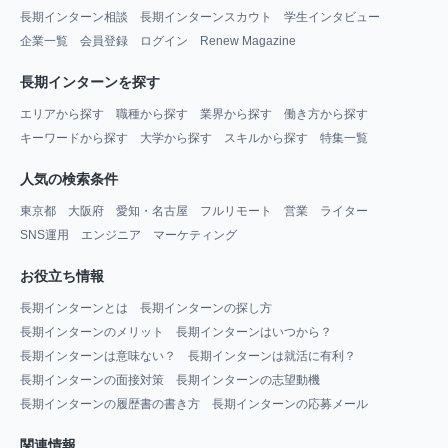
長期インターン相談
長期インターンスカウト
学生インタビュー
企業一覧
会員登録
ログイン
Renew Magazine
長期インターンを探す
エリアから探す
職種から探す
業界から探す
働き方から探す
キーワードから探す
大学から探す
スキルから探す
特集一覧
人気の検索条件
東京都
大阪府
愛知・名古屋
フルリモート
営業
ライター
SNS運用
エンジニア
マーケティング
お役立ち情報
長期インターンとは
長期インターンの探し方
長期インターンのメリット
長期インターンはいつから？
長期インターンは意味ない？
長期インターンは就活に有利？
長期インターンの面接対策
長期インターンの志望動機
長期インターンの履歴書の書き方
長期インターンの応募メール
関連情報