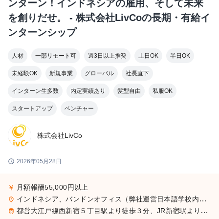
ンターン！インドネシアの雇用、そして未来
を創りだせ。 - 株式会社LivCoの長期・有給イ
ンターンシップ
人材
一部リモート可
週3日以上推奨
土日OK
半日OK
未経験OK
新規事業
グローバル
社長直下
インターン生多数
内定実績あり
髪型自由
私服OK
スタートアップ
ベンチャー
株式会社LivCo
schedule
2026年05月28日
月額報酬55,000円以上
currency_yen
インドネシア、バンドンオフィス（弊社運営日本語学校内のオフィス） 住所Jl. Cihanjuang No.06, RT.01/RW.08, Cihanjuang, Kec. Parongpong, Kabupaten Bandung Barat, Jawa Barat, Indonesia
place
都営大江戸線西新宿５丁目駅より徒歩３分、JR新宿駅より徒歩20分、東京メトロ丸の内線西新宿駅より徒歩10分
train