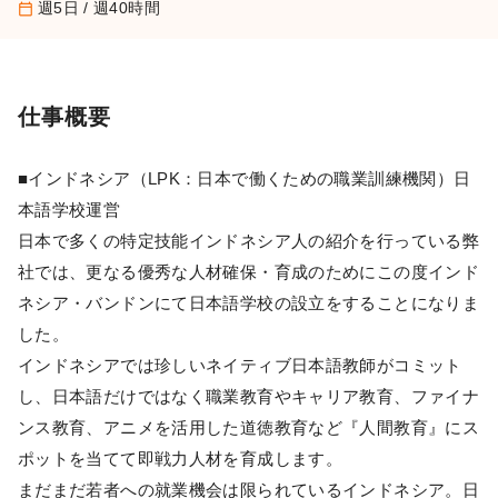
週5日 / 週40時間
calendar_today
仕事概要
■インドネシア（LPK：日本で働くための職業訓練機関）日
本語学校運営
日本で多くの特定技能インドネシア人の紹介を行っている弊
社では、更なる優秀な人材確保・育成のためにこの度インド
ネシア・バンドンにて日本語学校の設立をすることになりま
した。
インドネシアでは珍しいネイティブ日本語教師がコミット
し、日本語だけではなく職業教育やキャリア教育、ファイナ
ンス教育、アニメを活用した道徳教育など『人間教育』にス
ポットを当てて即戦力人材を育成します。
まだまだ若者への就業機会は限られているインドネシア。日