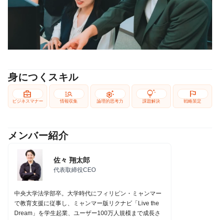
身につくスキル
business_center
manage_search
settings_suggest
tips_and_updates
flag
ビジネスマナー
情報収集
論理的思考力
課題解決
戦略策定
メンバー紹介
佐々 翔太郎
代表取締役CEO
中央大学法学部卒。大学時代にフィリピン・ミャンマー
で教育支援に従事し、ミャンマー版リクナビ「Live the
Dream」を学生起業、ユーザー100万人規模まで成長さ