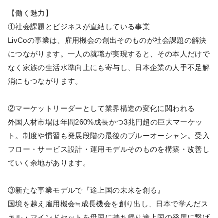
【働く魅力】
①社会課題とビジネスが直結している事業
LivCoの事業は、雇用機会の創出そのものが社会課題の解決
につながります。一人の就職が実現すると、その本人だけで
なく家族の生活水準向上にも寄与し、日本企業の人手不足解
消にもつながります。
②マーケットリーダーとして業界構造の変化に関われる
外国人材市場は年間260%成長かつ3兆円超の巨大マーケッ
ト。制度や慣習も発展段階の最後のブルーオーシャン。受入
フロー・サービス設計・運用モデルそのものを構築・改善し
ていく余地があります。
③新たな事業モデルで『途上国の未来を創る』
国境を越え雇用機会≒成長機会を創り出し、日本で学んだス
キル・マインドセットを母国に持ち帰り途上国の発展に繋げ