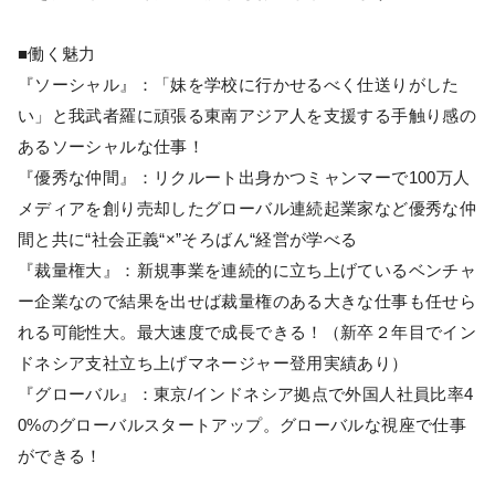
■働く魅力
『ソーシャル』：「妹を学校に行かせるべく仕送りがした
い」と我武者羅に頑張る東南アジア人を支援する手触り感の
あるソーシャルな仕事！
『優秀な仲間』：リクルート出身かつミャンマーで100万人
メディアを創り売却したグローバル連続起業家など優秀な仲
間と共に“社会正義“×”そろばん“経営が学べる
『裁量権大』：新規事業を連続的に立ち上げているベンチャ
ー企業なので結果を出せば裁量権のある大きな仕事も任せら
れる可能性大。最大速度で成長できる！（新卒２年目でイン
ドネシア支社立ち上げマネージャー登用実績あり）
『グローバル』：東京/インドネシア拠点で外国人社員比率4
0%のグローバルスタートアップ。グローバルな視座で仕事
ができる！