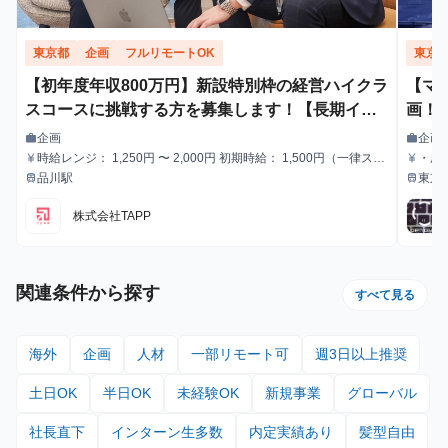
東京都
企画
フルリモートOK
東京
【初年度年収800万円】新設特別枠の経営ハイクラ
【マ
スコースに挑戦する方を募集します！【長期イン
画！
ターン】
エイ
企画
企画
work
work
職種
職種
時給レンジ： 1,250円 〜 2,000円 初期時給： 1,500円（一律スタ
・成果
currency_yen
currency_yen
給与
給与
ート） 改定タイミング： 3ヶ月ごとの契約更新時 評価基準： 以
験、
品川駅
東京
train
train
最寄駅
最寄駅
下の4項目を5段階でスコアリングし、時給を決定。 時給変動の
ロジック(詳細はシートに記載） S評価： 期待を大きく上回り、
株式会社TAPP
社員と同等のバリューを発揮。 A評価： 期待通り。安定して高品
質な成果を出している。（※現状維持〜微増） B/C評価： 期待を
下回る。手離れが悪く、教育コストが成果を上回っている。 ※時
給を下げる判断は、業務範囲の縮小や、当初想定していたスキル
レベルに達していない場合に適用します。
関連条件から探す
すべて見る
海外
企画
人材
一部リモート可
週3日以上推奨
土日OK
半日OK
未経験OK
新規事業
グローバル
社長直下
インターン生多数
内定実績あり
髪型自由