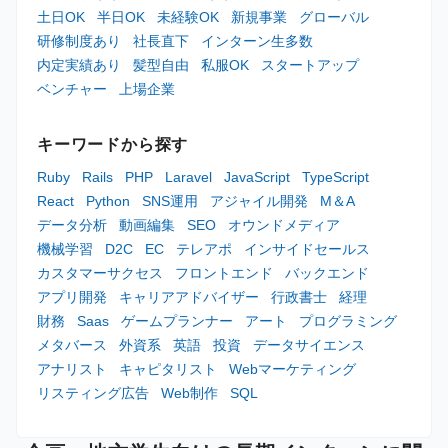
土日OK
半日OK
未経験OK
新規事業
グローバル
研修制度あり
社長直下
インターン生多数
内定実績あり
髪型自由
私服OK
スタートアップ
ベンチャー
上場企業
キーワードから探す
Ruby
Rails
PHP
Laravel
JavaScript
TypeScript
React
Python
SNS運用
アジャイル開発
M＆A
データ分析
動画編集
SEO
オウンドメディア
機械学習
D2C
EC
テレアポ
インサイドセールス
カスタマーサクセス
フロントエンド
バックエンド
アプリ開発
キャリアアドバイザー
行政書士
経理
財務
Saas
ゲームプランナー
アート
プログラミング
メタバース
外資系
英語
投資
データサイエンス
アナリスト
キャピタリスト
Webマーケティング
リスティング広告
Web制作
SQL