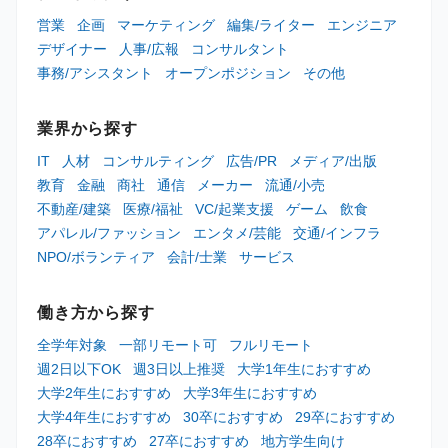
営業
企画
マーケティング
編集/ライター
エンジニア
デザイナー
人事/広報
コンサルタント
事務/アシスタント
オープンポジション
その他
業界から探す
IT
人材
コンサルティング
広告/PR
メディア/出版
教育
金融
商社
通信
メーカー
流通/小売
不動産/建築
医療/福祉
VC/起業支援
ゲーム
飲食
アパレル/ファッション
エンタメ/芸能
交通/インフラ
NPO/ボランティア
会計/士業
サービス
働き方から探す
全学年対象
一部リモート可
フルリモート
週2日以下OK
週3日以上推奨
大学1年生におすすめ
大学2年生におすすめ
大学3年生におすすめ
大学4年生におすすめ
30卒におすすめ
29卒におすすめ
28卒におすすめ
27卒におすすめ
地方学生向け