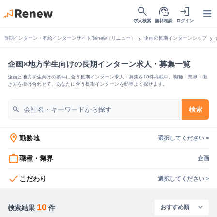
search
support_agent
login
Open
求人検索
無料相談
ログイン
chevron_right
chevron_right
長期インターン・有給インターンサイトRenew（リニュー）
企画の長期インターンシップ
企画×地方学生向けの長期インターン求人・募集一覧
企画と地方学生向けの条件に合う長期インターン求人・募集を10件掲載中。職種・業界・働
き方を掛け合わせて、あなたに合う長期インターンを効率よく探せます。
search
検索
location_on
勤務地
選択してください >
work_outline
職種・業界
企画
check
こだわり
選択してください >
10
検索結果
件