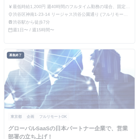
収600万円以上可】
最低時給1,200円 週40時間のフルタイム勤務の場合、固定月
currency_yen
額制になり、さらに給与UPします。
渋谷区神南1-23-14 リージャス渋谷公園通り (フルリモート
place
OK)
渋谷駅から徒歩7分
train
週1日〜 / 週15時間〜
calendar_today
募集終了
東京都
企画
フルリモートOK
グローバルSaaSの日本パートナー企業で、営業
部署の立ち上げ！