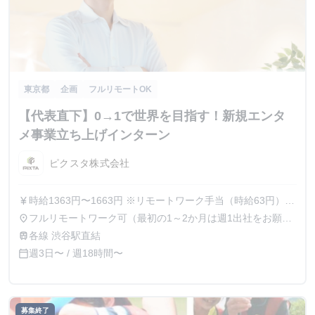
東京都
企画
フルリモートOK
【代表直下】0→1で世界を目指す！新規エンタ
メ事業立ち上げインターン
ピクスタ株式会社
時給1363円〜1663円 ※リモートワーク手当（時給63円）含
currency_yen
む ※昇給あり
フルリモートワーク可（最初の1～2か月は週1出社をお願い
place
しています）／東京都渋谷区渋谷2丁目21−1 渋谷ヒカリエ
各線 渋谷駅直結
train
33階 JustCo Shibuya Hikarie
週3日〜 / 週18時間〜
calendar_today
募集終了