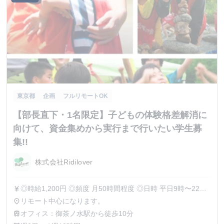
東京都
企画
フルリモートOK
【部長直下・1名限定】子どもの体験格差解消に
向けて、資金集めから実行まで行いたい学生募
集!!
株式会社Ridilover
◎時給1,200円 ◎頻度 月50時間程度 ◎日時 平日9時〜22時
currency_yen
の中からタイムフレックスで柔軟に勤務可 ◎期間 最低6ヶ月
リモート中心になります。
place
間から勤務可能です。（相談可） フレックス勤務で、かつ
オフィス：御茶ノ水駅から徒歩10分
train
リモートであるため、個人の状況に合わせた働き方が可能で