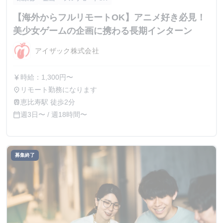
【海外からフルリモートOK】アニメ好き必見！
美少女ゲームの企画に携わる長期インターン
アイザック株式会社
時給：1,300円〜
currency_yen
リモート勤務になります
place
恵比寿駅 徒歩2分
train
週3日〜 / 週18時間〜
calendar_today
募集終了