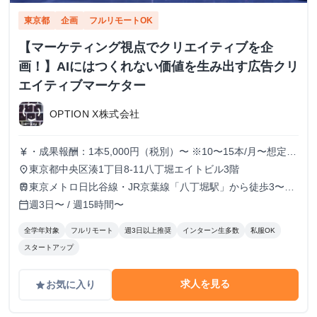
東京都
企画
フルリモートOK
【マーケティング視点でクリエイティブを企
画！】AIにはつくれない価値を生み出す広告クリ
エイティブマーケター
OPTION X株式会社
・成果報酬：1本5,000円（税別）〜 ※10〜15本/月〜想定
currency_yen
※経験、実績、能力等によって変動 ※トライアル期間の場
東京都中央区湊1丁目8-11八丁堀エイトビル3階
place
合変動あり
東京メトロ日比谷線・JR京葉線「八丁堀駅」から徒歩3〜6
train
分
週3日〜 / 週15時間〜
calendar_today
全学年対象
フルリモート
週3日以上推奨
インターン生多数
私服OK
スタートアップ
求人を見る
お気に入り
grade