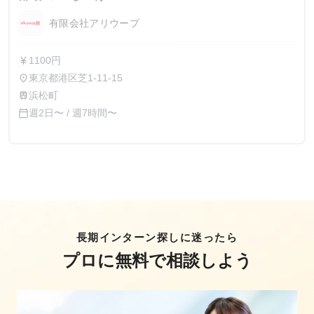
有限会社アリウープ
1100円
currency_yen
東京都港区芝1-11-15
place
浜松町
train
週2日〜 / 週7時間〜
calendar_today
長期インターン探しに迷ったら
プロに無料で相談しよう