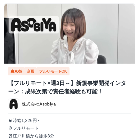
東京都
企画
フルリモートOK
【フルリモート×週3日～】新規事業開発インタ
ーン：成果次第で責任者経験も可能！
株式会社Asobiya
時給1,226円～
currency_yen
フルリモート
place
江戸川橋から徒歩3分
train