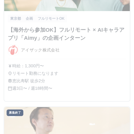
東京都
企画
フルリモートOK
【海外から参加OK】フルリモート × AIキャラア
プリ「Aimy」の企画インターン
アイザック株式会社
時給：1,300円〜
currency_yen
リモート勤務になります
place
恵比寿駅 徒歩2分
train
週3日〜 / 週18時間〜
calendar_today
募集終了