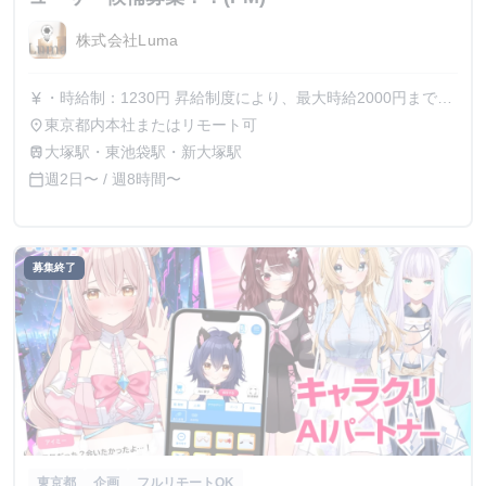
株式会社Luma
・時給制：1230円 昇給制度により、最大時給2000円までス
currency_yen
テップアップ可能です 皆様もマネージャーとしてご活躍い
東京都内本社またはリモート可
place
ただいた場合はそのようなポジションもご用意しておりま
大塚駅・東池袋駅・新大塚駅
train
す。
週2日〜 / 週8時間〜
calendar_today
募集終了
東京都
企画
フルリモートOK