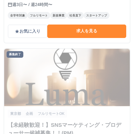
週3日〜 / 週24時間〜
calendar_today
全学年対象
フルリモート
新規事業
社長直下
スタートアップ
求人を見る
お気に入り
grade
募集終了
東京都
企画
フルリモートOK
【未経験歓迎！】SNSマーケティング・プロデ
ューサー候補募集！！(PM)