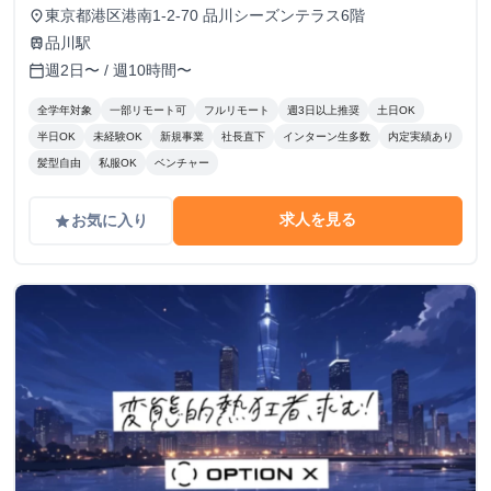
スタート） 改定タイミング： 3ヶ月ごとの契約更新時 評価
東京都港区港南1-2-70 品川シーズンテラス6階
place
基準： 以下の4項目を5段階でスコアリングし、時給を決
品川駅
train
定。 時給変動のロジック(詳細はシートに記載） S評価： 期
週2日〜 / 週10時間〜
calendar_today
待を大きく上回り、社員と同等のバリューを発揮。 A評価：
期待通り。安定して高品質な成果を出している。（※現状維
全学年対象
一部リモート可
フルリモート
週3日以上推奨
土日OK
持〜微増） B/C評価： 期待を下回る。手離れが悪く、教育コ
半日OK
未経験OK
新規事業
社長直下
インターン生多数
内定実績あり
ストが成果を上回っている。 ※時給を下げる判断は、業務
髪型自由
私服OK
ベンチャー
範囲の縮小や、当初想定していたスキルレベルに達していな
い場合に適用します。
求人を見る
お気に入り
grade