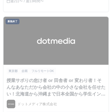
週2日〜 / 週13時間〜
calendar_today
す。 授業の合間の数時間を活用したり、授業終了後の夜の
時間から始業するなど、柔軟な勤務で活躍している学生イン
ターンも多数おり、個々人のスケジュールに合わせた働き方
ができます。 （※プログラム実施等でオフライン出社を求
募集終了
める場合があります。）
東京都
企画
フルリモートOK
授業サボりの怠け者 or 田舎者 or 変わり者！そ
んなあなただから会社の中の小さな会社を任せた
い！北海道から沖縄まで日本全国から学生インタ
ーン募集！【初心者歓迎/フルリモート・フルフ
ドットメディア株式会社
レックス可/最低時給1,200円/学生事業責任者年