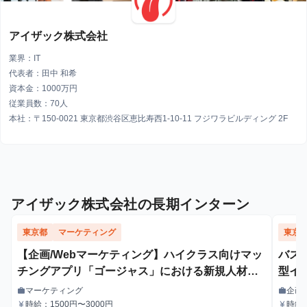
アイザック株式会社
業界：IT
代表者：田中 和希
資本金：1000万円
従業員数：70人
本社：〒150-0021 東京都渋谷区恵比寿西1-10-11 フジワラビルディング 2F
アイザック株式会社の長期インターン
東京都
マーケティング
東京
【企画/Webマーケティング】ハイクラス向けマッ
バズ
チングアプリ「ゴージャス」における新規人材獲
型イ
得のためのWebマーケティング
マーケティング
企画
work
work
職種
職種
時給：1500円〜3000円
時給：
currency_yen
currency_yen