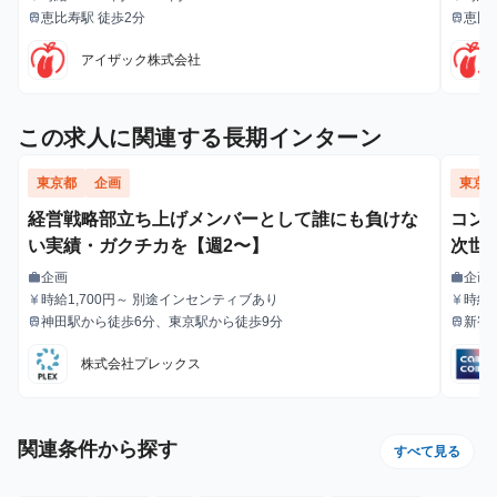
給与
給与
恵比寿駅 徒歩2分
恵比
train
train
最寄駅
最寄駅
アイザック株式会社
この求人に関連する長期インターン
東京都
企画
東京
経営戦略部立ち上げメンバーとして誰にも負けな
コン
い実績・ガクチカを【週2〜】
次世
企画
企画
work
work
職種
職種
時給1,700円～ 別途インセンティブあり
時給1
currency_yen
currency_yen
給与
給与
神田駅から徒歩6分、東京駅から徒歩9分
新宿
train
train
最寄駅
最寄駅
徒歩
株式会社プレックス
関連条件から探す
すべて見る