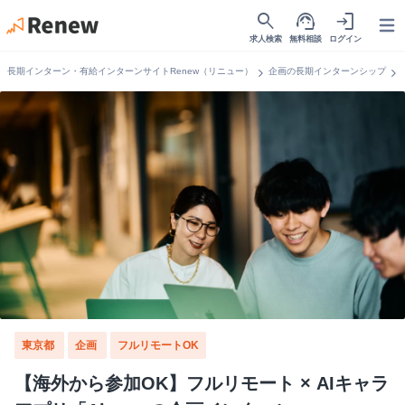
search
support_agent
login
Open
求人検索
無料相談
ログイン
chevron_right
chevron_right
長期インターン・有給インターンサイトRenew（リニュー）
企画の長期インターンシップ
東京都
企画
フルリモートOK
【海外から参加OK】フルリモート × AIキャラ