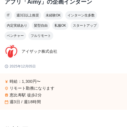
アプリ「Aimy」の企画インターン
IT
週3日以上推奨
未経験OK
インターン生多数
内定実績あり
髪型自由
私服OK
スタートアップ
ベンチャー
フルリモート
アイザック株式会社
schedule
2025年12月05日
時給：1,300円〜
currency_yen
リモート勤務になります
place
恵比寿駅 徒歩2分
train
週3日 / 週18時間
calendar_today