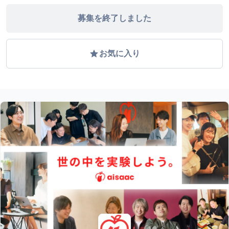
募集を終了しました
grade
お気に入り