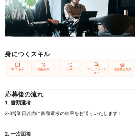
身につくスキル
computer
manage_search
query_stats
forum
settings_suggest
PCスキル
情報収集
分析
コミュニケーシ
論理的思考力
ョン
応募後の流れ
1. 書類選考
2-3営業日以内に書類選考の結果をお送りいたします！
2. 一次面接