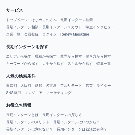
サービス
トップページ
はじめての方へ
長期インターン検索
長期インターン相談
長期インターンスカウト
学生インタビュー
企業一覧
会員登録
ログイン
Renew Magazine
長期インターンを探す
エリアから探す
職種から探す
業界から探す
働き方から探す
キーワードから探す
大学から探す
スキルから探す
特集一覧
人気の検索条件
東京都
大阪府
愛知・名古屋
フルリモート
営業
ライター
SNS運用
エンジニア
マーケティング
お役立ち情報
長期インターンとは
長期インターンの探し方
長期インターンのメリット
長期インターンはいつから？
長期インターンは意味ない？
長期インターンは就活に有利？