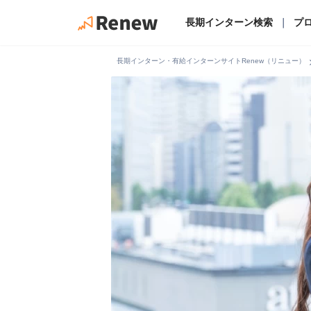
長期インターン検索
｜
プ
chevro
長期インターン・有給インターンサイトRenew（リニュー）