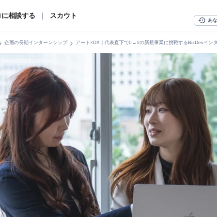
ロに相談する
｜
スカウト
history
あ
n_right
chevron_right
企画の長期インターンシップ
アート×DX｜代表直下で0→1の新規事業に挑戦するBizDevイン