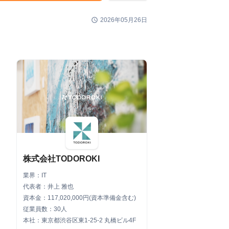
schedule
2026年05月26日
株式会社TODOROKI
業界：IT
代表者：井上 雅也
資本金：117,020,000円(資本準備金含む)
従業員数：30人
本社：東京都渋谷区東1-25-2 丸橋ビル4F