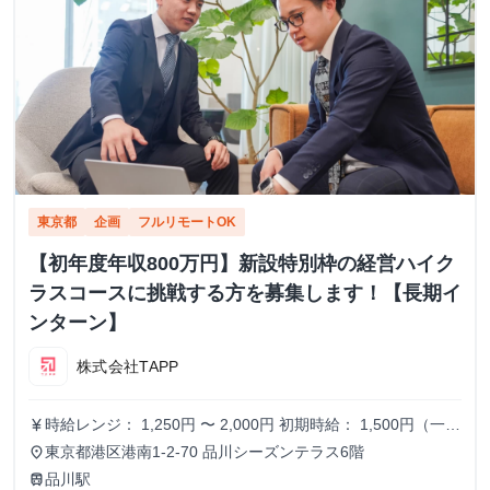
東京都
企画
フルリモートOK
【初年度年収800万円】新設特別枠の経営ハイク
ラスコースに挑戦する方を募集します！【長期イ
ンターン】
株式会社TAPP
時給レンジ： 1,250円 〜 2,000円 初期時給： 1,500円（一律
currency_yen
スタート） 改定タイミング： 3ヶ月ごとの契約更新時 評価
東京都港区港南1-2-70 品川シーズンテラス6階
place
基準： 以下の4項目を5段階でスコアリングし、時給を決
品川駅
train