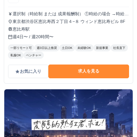
選択制（時給制 または 成果報酬制） ①時給の場合 →時給
currency_yen
1500円でのお支払い ②成果報酬の条件・単価 → 粗利に対す
東京都渋谷区恵比寿西２丁目４−８ ウィンド恵比寿ビル 8F
place
る報酬率での支給
恵比寿駅
train
週4日〜 / 週20時間〜
calendar_today
一部リモート可
週3日以上推奨
土日OK
未経験OK
新規事業
社長直下
私服OK
ベンチャー
求人を見る
お気に入り
grade