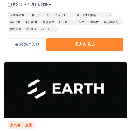
定。 時給変動のロジック(詳細はシートに記載） S評価： 期
週2日〜 / 週10時間〜
calendar_today
待を大きく上回り、社員と同等のバリューを発揮。 A評価：
期待通り。安定して高品質な成果を出している。（※現状維
全学年対象
一部リモート可
フルリモート
週3日以上推奨
土日OK
持〜微増） B/C評価： 期待を下回る。手離れが悪く、教育コ
半日OK
未経験OK
新規事業
社長直下
インターン生多数
内定実績あり
ストが成果を上回っている。 ※時給を下げる判断は、業務
髪型自由
私服OK
ベンチャー
範囲の縮小や、当初想定していたスキルレベルに達していな
い場合に適用します。
求人を見る
お気に入り
grade
東京都
企画