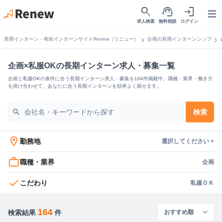
search
support_agent
login
Open
求人検索
無料相談
ログイン
chevron_right
chevron_right
長期インターン・有給インターンサイトRenew（リニュー）
企画の長期インターンシップ
企画×私服OKの長期インターン求人・募集一覧
企画と私服OKの条件に合う長期インターン求人・募集を164件掲載中。職種・業界・働き方
を掛け合わせて、あなたに合う長期インターンを効率よく探せます。
search
検索
location_on
勤務地
選択してください >
work_outline
職種・業界
企画
check
こだわり
私服ＯＫ
164
検索結果
件