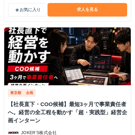
求人を見る
お気に入り
grade
東京都
企画
【社長直下・COO候補】最短3ヶ月で事業責任者
へ。経営の全工程を動かす「超・実践型」経営企
画インターン
JOKER'S株式会社