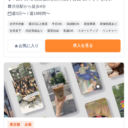
渋谷駅から徒歩4分
train
週3日〜 / 週18時間〜
calendar_today
全学年対象
週3日以上推奨
半日OK
未経験OK
新規事業
研修制度あり
社長直下
内定実績あり
髪型自由
私服OK
スタートアップ
ベンチャー
求人を見る
お気に入り
grade
東京都
企画