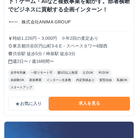
下！ゲーム・AIなど複数事業を動かす。部署横断
でビジネスに貢献する企画インターン！
株式会社ANIMA GROUP
時給1,226円 ~ 3,000円 ※年2回の査定あり
currency_yen
東京都渋谷区円山町3-6 E・スペースタワー6階西
place
渋谷駅 徒歩5分 / 神泉駅 徒歩3分
train
週2日〜 / 週16時間〜
calendar_today
全学年対象
一部リモート可
週3日以上推奨
土日OK
半日OK
未経験OK
新規事業
インターン生多数
内定実績あり
髪型自由
私服OK
スタートアップ
求人を見る
お気に入り
grade