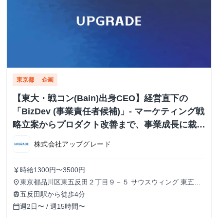
東京都
企画
【東大・戦コン(Bain)出身CEO】経営直下の
「BizDev (事業責任者候補)」- マーケティング戦
略立案からプロダクト改善まで、事業成長に裁量
を持つ
株式会社アップグレード
時給1300円〜3500円
currency_yen
東京都品川区東五反田２丁目９－５ サウスウィング 東五反
place
田５階
五反田駅から徒歩4分
train
週2日〜 / 週15時間〜
calendar_today