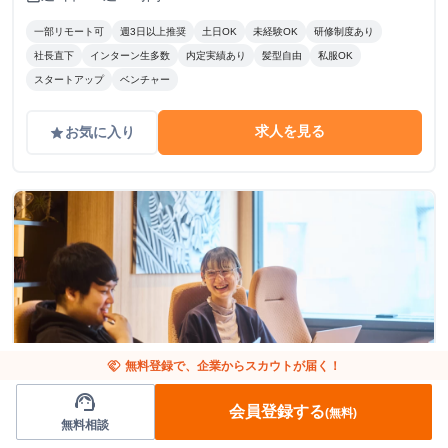
一部リモート可
週3日以上推奨
土日OK
未経験OK
研修制度あり
社長直下
インターン生多数
内定実績あり
髪型自由
私服OK
スタートアップ
ベンチャー
求人を見る
お気に入り
grade
handshake
無料登録で、企業からスカウトが届く！
support_agent
東京都
企画
会員登録する
(無料)
無料相談
バズらせろ！ SNSマーケの最前線に飛び込む実