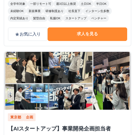
全学年対象
一部リモート可
週3日以上推奨
土日OK
半日OK
未経験OK
新規事業
研修制度あり
社長直下
インターン生多数
内定実績あり
髪型自由
私服OK
スタートアップ
ベンチャー
求人を見る
お気に入り
grade
東京都
企画
【AIスタートアップ】事業開発企画担当者