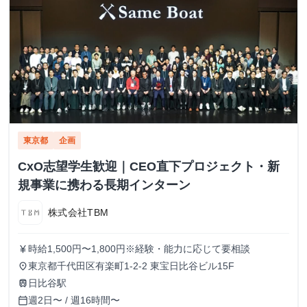
東京都
企画
CxO志望学生歓迎｜CEO直下プロジェクト・新
規事業に携わる長期インターン
株式会社TBM
時給1,500円〜1,800円※経験・能力に応じて要相談
currency_yen
東京都千代田区有楽町1-2-2 東宝日比谷ビル15F
place
日比谷駅
train
週2日〜 / 週16時間〜
calendar_today