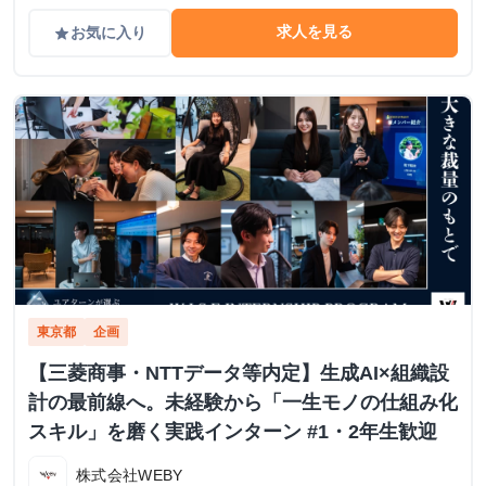
求人を見る
お気に入り
grade
東京都
企画
【三菱商事・NTTデータ等内定】生成AI×組織設
計の最前線へ。未経験から「一生モノの仕組み化
スキル」を磨く実践インターン #1・2年生歓迎
株式会社WEBY