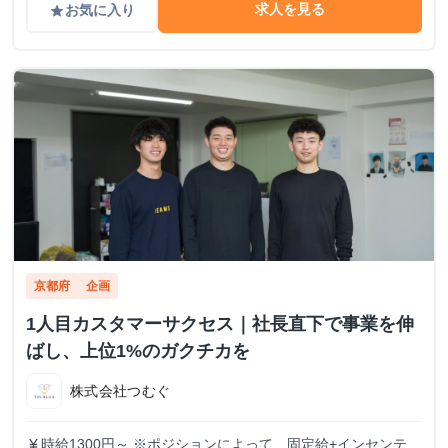
求人を見る
お気に入り
grade
京都府
企画
1人目カスタマーサクセス｜社長直下で事業を伸
ばし、上位1%のガクチカを
株式会社つむぐ
時給1300円～ ※ポジションによって、固定給+インセンティ
currency_yen