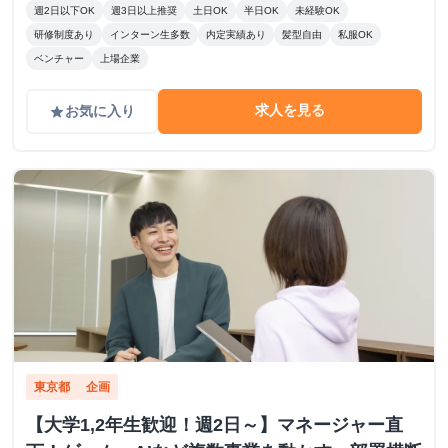
週2日以下OK
週3日以上推奨
土日OK
半日OK
未経験OK
研修制度あり
インターン生多数
内定実績あり
髪型自由
私服OK
ベンチャー
上場企業
求人を見る
お気に入り
grade
東京都
企画
【大学1,2年生歓迎！週2日～】マネージャー直