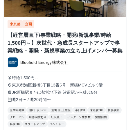
東京都
企画
【経営層直下/事業戦略・開発/新規事業/時給
1,500円～】次世代・急成長スタートアップで事
業戦略・開発・新規事業の立ち上げメンバー募集
Bluefield Energy株式会社
時給1,500円～
currency_yen
東京都港区新橋5丁目13番5号 新橋MCVビル 9階
place
JR新橋駅または都営地下鉄 汐留駅から徒歩5分
train
週2日〜 / 週20時間〜
calendar_today
全学年対象
週2日以下OK
週3日以上推奨
半日OK
未経験OK
新規事業
グローバル
研修制度あり
社長直下
インターン生多数
髪型自由
私服OK
スタートアップ
ベンチャー