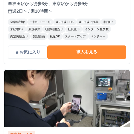
神田駅から徒歩6分、東京駅から徒歩9分
train
週2日〜 / 週10時間〜
calendar_today
全学年対象
一部リモート可
週2日以下OK
週3日以上推奨
半日OK
未経験OK
新規事業
研修制度あり
社長直下
インターン生多数
内定実績あり
髪型自由
私服OK
スタートアップ
ベンチャー
求人を見る
お気に入り
grade