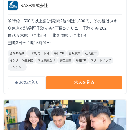
NAXA株式会社
時給1,500円以上(試用期間2週間は1,500円、その後はスキル
currency_yen
に応じた金額を支給) ※ご経験によってオファー条件は変動
東京都渋谷区千駄ヶ谷4丁目2-7 サニー千駄ヶ谷 202
place
する可能性がございます。 ※金額によっては、業務委託契
代々木駅：徒歩5分 北参道駅：徒歩1分
train
約での採用となる場合もございます。
週3日〜 / 週15時間〜
calendar_today
全学年対象
一部リモート可
半日OK
新規事業
社長直下
インターン生多数
内定実績あり
髪型自由
私服OK
スタートアップ
ベンチャー
求人を見る
お気に入り
grade