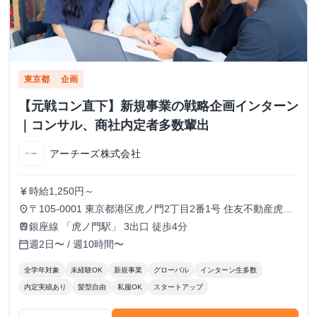
東京都
企画
【元戦コン直下】新規事業の戦略企画インターン
｜コンサル、商社内定者多数輩出
アーチーズ株式会社
時給1,250円～
currency_yen
〒105-0001 東京都港区虎ノ門2丁目2番1号 住友不動産虎ノ
place
門タワー 16階
銀座線 「虎ノ門駅」 3出口 徒歩4分
train
週2日〜 / 週10時間〜
calendar_today
全学年対象
未経験OK
新規事業
グローバル
インターン生多数
内定実績あり
髪型自由
私服OK
スタートアップ