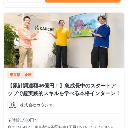
東京都
企画
【累計調達額46億円！】急成長中のスタートア
ップで超実践的スキルを学べる本格インターン！
株式会社カウシェ
時給1,500円〜
currency_yen
〒150-0041 東京都渋谷区神南1丁目12-16 アジアビル9F
place