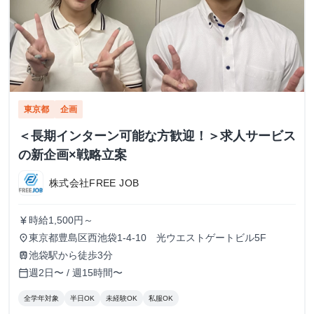
東京都
企画
＜長期インターン可能な方歓迎！＞求人サービス
の新企画×戦略立案
株式会社FREE JOB
時給1,500円～
currency_yen
東京都豊島区西池袋1-4-10 光ウエストゲートビル5F
place
池袋駅から徒歩3分
train
週2日〜 / 週15時間〜
calendar_today
全学年対象
半日OK
未経験OK
私服OK