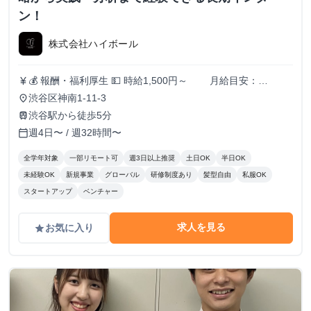
ン！
株式会社ハイボール
💰 報酬・福利厚生 💵 時給1,500円～ 月給目安：
currency_yen
200,000円〜300,000円 ✅ スキル・実績に応じて昇給あり！
渋谷区神南1-11-3
place
（半年ごとに査定） 🏠 住まいのサポートも充実！ 🔹 家賃
渋谷駅から徒歩5分
train
補助（最大3万円/月） ┗ 渋谷周辺に住んでいる or 住む予
週4日〜 / 週32時間〜
calendar_today
定のメンバーを対象に支給！ 📚️休学中の希望者には、休学
費用の全額負担あり
全学年対象
一部リモート可
週3日以上推奨
土日OK
半日OK
未経験OK
新規事業
グローバル
研修制度あり
髪型自由
私服OK
スタートアップ
ベンチャー
求人を見る
お気に入り
grade