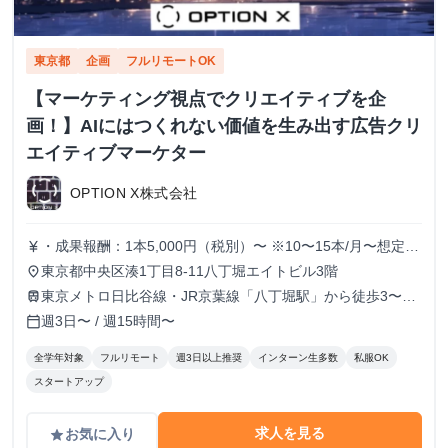
東京都
企画
フルリモートOK
【マーケティング視点でクリエイティブを企
画！】AIにはつくれない価値を生み出す広告クリ
エイティブマーケター
OPTION X株式会社
・成果報酬：1本5,000円（税別）〜 ※10〜15本/月〜想定
currency_yen
※経験、実績、能力等によって変動 ※トライアル期間の場
東京都中央区湊1丁目8-11八丁堀エイトビル3階
place
合変動あり
東京メトロ日比谷線・JR京葉線「八丁堀駅」から徒歩3〜6
train
分
週3日〜 / 週15時間〜
calendar_today
全学年対象
フルリモート
週3日以上推奨
インターン生多数
私服OK
スタートアップ
求人を見る
お気に入り
grade