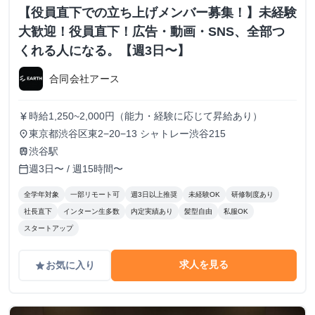
【役員直下での立ち上げメンバー募集！】未経験
大歓迎！役員直下！広告・動画・SNS、全部つ
くれる人になる。【週3日〜】
合同会社アース
時給1,250~2,000円（能力・経験に応じて昇給あり）
currency_yen
東京都渋谷区東2−20−13 シャトレー渋谷215
place
渋谷駅
train
週3日〜 / 週15時間〜
calendar_today
全学年対象
一部リモート可
週3日以上推奨
未経験OK
研修制度あり
社長直下
インターン生多数
内定実績あり
髪型自由
私服OK
スタートアップ
求人を見る
お気に入り
grade