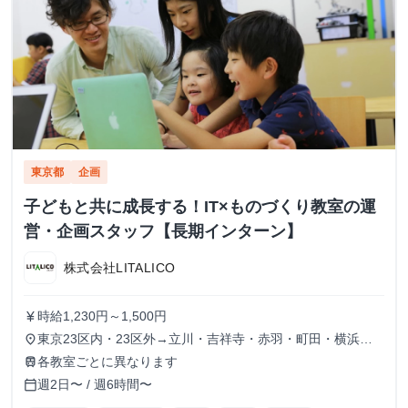
東京都
企画
子どもと共に成長する！IT×ものづくり教室の運
営・企画スタッフ【長期インターン】
株式会社LITALICO
時給1,230円～1,500円
currency_yen
東京23区内・23区外→立川・吉祥寺・赤羽・町田・横浜・
place
川崎
各教室ごとに異なります
train
週2日〜 / 週6時間〜
calendar_today