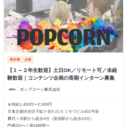
東京都
企画
【１～２年生歓迎】土日OK／リモート可／未経
験歓迎｜コンテンツ企画の長期インターン募集
ポップコーン株式会社
時給1,400円〜2,500円
currency_yen
東京都渋谷区千駄ケ谷5-21-5 ミサワビル601号室
place
代々木駅から徒歩4分（新宿駅から徒歩10分）
train
週3日〜 / 週15時間〜
calendar_today