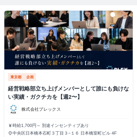
東京都
企画
経営戦略部立ち上げメンバーとして誰にも負けな
い実績・ガクチカを【週2〜】
株式会社プレックス
時給1,700円～ 別途インセンティブあり
currency_yen
中央区日本橋本石町３丁目３−１６ 日本橋室町ビル 4F
place