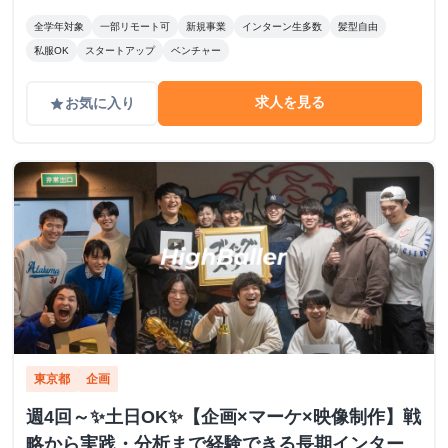
全学年対象
一部リモート可
新規事業
インターン生多数
髪型自由
私服OK
スタートアップ
ベンチャー
求人を見る
お気に入り
grade
東京都
企画
週4回～✨️土日OK✨️【企画×マーケ×映像制作】戦
略から実践・分析まで経験できる長期インター