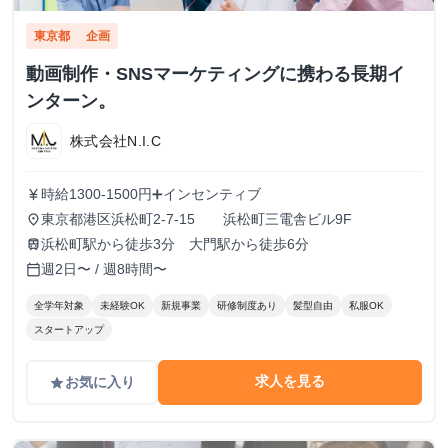
東京都
企画
動画制作・SNSマーケティングに携わる長期イ
ンターン。
株式会社N.I.C
時給1300-1500円➕インセンティブ
currency_yen
東京都港区浜松町2-7-15 浜松町三電舎ビル9F
place
浜松町駅から徒歩3分 大門駅から徒歩6分
train
週2日〜 / 週8時間〜
calendar_today
全学年対象
未経験OK
新規事業
研修制度あり
髪型自由
私服OK
スタートアップ
求人を見る
お気に入り
grade