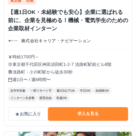
東京都
企画
【週1日OK・未経験でも安心】企業に選ばれる
前に、企業を見極める！機械・電気学生のための
企業取材インターン
株式会社キャリア・ナビゲーション
時給1700円～
currency_yen
東京都千代田区神田須田町1-2-7 淡路町駅前ビル8階
place
淡路町・小川町駅から徒歩30秒
train
週1日〜 / 週6時間〜
calendar_today
全学年対象
一部リモート可
週2日以下OK
半日OK
未経験OK
インターン生多数
髪型自由
私服OK
求人を見る
お気に入り
grade