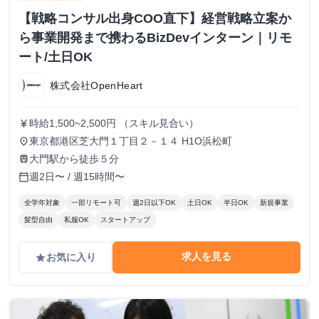
【戦略コンサル出身COO直下】経営戦略立案か
ら事業開発まで携わるBizDevインターン｜リモ
ート/土日OK
株式会社OpenHeart
時給1,500~2,500円 （スキル見合い）
currency_yen
東京都港区芝大門１丁目２－１４ H1O浜松町
place
大門駅から徒歩５分
train
週2日〜 / 週15時間〜
calendar_today
全学年対象
一部リモート可
週2日以下OK
土日OK
半日OK
新規事業
髪型自由
私服OK
スタートアップ
求人を見る
お気に入り
grade