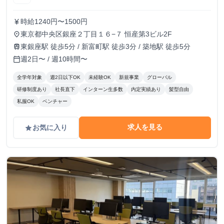
時給1240円〜1500円
currency_yen
東京都中央区銀座２丁目１６−７ 恒産第3ビル2F
place
東銀座駅 徒歩5分 / 新富町駅 徒歩3分 / 築地駅 徒歩5分
train
週2日〜 / 週10時間〜
calendar_today
全学年対象
週2日以下OK
未経験OK
新規事業
グローバル
研修制度あり
社長直下
インターン生多数
内定実績あり
髪型自由
私服OK
ベンチャー
求人を見る
お気に入り
grade