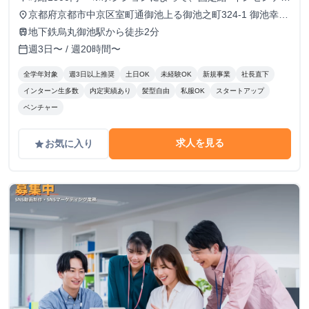
ブという形態も可
京都府京都市中京区室町通御池上る御池之町324-1 御池幸登
place
ビル7階
地下鉄烏丸御池駅から徒歩2分
train
週3日〜 / 週20時間〜
calendar_today
全学年対象
週3日以上推奨
土日OK
未経験OK
新規事業
社長直下
インターン生多数
内定実績あり
髪型自由
私服OK
スタートアップ
ベンチャー
求人を見る
お気に入り
grade