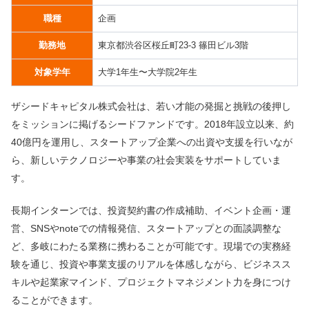
職種
企画
勤務地
東京都渋谷区桜丘町23-3 篠田ビル3階
対象学年
大学1年生〜大学院2年生
ザシードキャピタル株式会社は、若い才能の発掘と挑戦の後押し
をミッションに掲げるシードファンドです。2018年設立以来、約
40億円を運用し、スタートアップ企業への出資や支援を行いなが
ら、新しいテクノロジーや事業の社会実装をサポートしていま
す。
長期インターンでは、投資契約書の作成補助、イベント企画・運
営、SNSやnoteでの情報発信、スタートアップとの面談調整な
ど、多岐にわたる業務に携わることが可能です。現場での実務経
験を通じ、投資や事業支援のリアルを体感しながら、ビジネスス
キルや起業家マインド、プロジェクトマネジメント力を身につけ
ることができます。