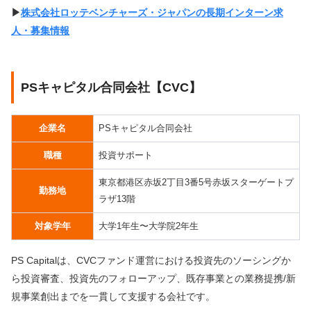
▶︎
株式会社ロッテベンチャーズ・ジャパンの長期インターン求
人・募集情報
PSキャピタル合同会社【CVC】
企業名
PSキャピタル合同会社
職種
投資サポート
東京都港区赤坂2丁目3番5号赤坂スターゲートプ
勤務地
ラザ13階
対象学年
大学1年生〜大学院2年生
PS Capitalは、CVCファンド運営における投資先のソーシングか
ら投資審査、投資先のフォローアップ、既存事業との業務提携/新
規事業創出までを一貫して支援する会社です。