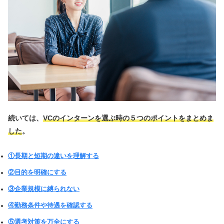
続いては、
VCのインターンを選ぶ時の５つのポイントをまとめま
した
。
①長期と短期の違いを理解する
②目的を明確にする
③企業規模に縛られない
④勤務条件や待遇を確認する
⑤選考対策を万全にする