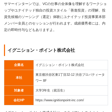
サマーインターンでは、VCの仕事の全体像を理解するワークショ
ップやユナイテッド独自の投資スタイル「善進投資」の理解、投
資先候補のソーシング（選定）体験にユナイテッド投資事業本部
メンバー全員とのセッションが行われます。成績優秀者には、内
定の即時付与などもありますよ。
イグニション・ポイント株式会社
企業名
イグニション・ポイント株式会社
東京都渋谷区東1丁目32-12 渋谷プロパティータ
本社
ワー 8F
対象者
大学3年生（就活生）
会社HP
https://www.ignitionpoint-inc.com/