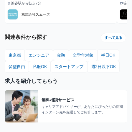
渋谷駅から徒歩7分
笹塚
train
train
最寄駅
最寄駅
株式会社スムーズ
関連条件から探す
すべて見る
東京都
エンジニア
金融
全学年対象
半日OK
髪型自由
私服OK
スタートアップ
週2日以下OK
求人を紹介してもらう
無料相談サービス
キャリアアドバイザーが、あなたにぴったりの長期
インターン先を厳選してご紹介します。