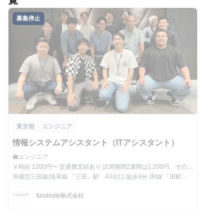
覧
募集停止
東京都
エンジニア
情報システムアシスタント（ITアシスタント）
エンジニア
work
職種
時給 1200円〜 交通費支給あり 試用期間2週間は1,200円、その後
currency_yen
給与
はスキルに応じた金額を支給 ※ご経験によってオファー条件は変
都営三田線/浅草線 「三田」駅 A3出口 徒歩3分 JR線 「田町」
train
最寄駅
動する可能性がございます。
駅 三田口 徒歩5分
fundnote株式会社