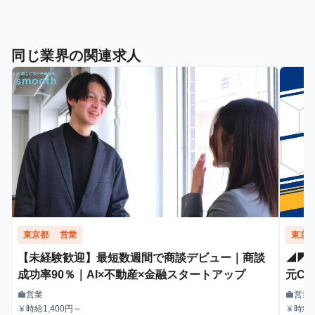
同じ業界の関連求人
東京都
営業
東京
【未経験歓迎】最短数週間で商談デビュー｜商談
◢◤
成功率90％｜AI×不動産×金融スタートアップ
元C
ル・
営業
営業
work
work
職種
職種
時給1,400円～
時給
currency_yen
currency_yen
給与
給与