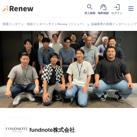
search
support_agent
login
Open
求人検索
無料相談
ログイン
chevron_right
長期インターン・有給インターンサイトRenew（リニュー）
金融業界の長期インターンシップ
fundnote株式会社