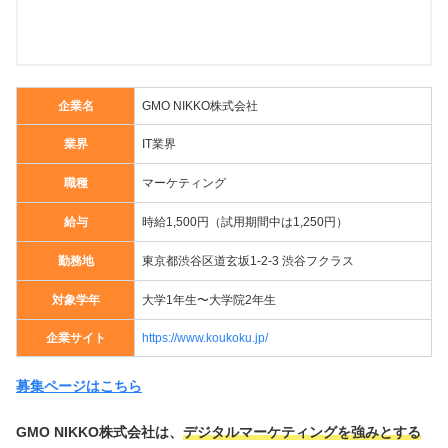
企業名
GMO NIKKO株式会社
業界
IT業界
職種
マーケティング
給与
時給1,500円（試用期間中は1,250円）
勤務地
東京都渋谷区道玄坂1-2-3 渋谷フクラス
対象学年
大学1年生〜大学院2年生
企業サイト
https://www.koukoku.jp/
募集ページはこちら
GMO NIKKO株式会社は、
デジタルマーケティングを強みとする