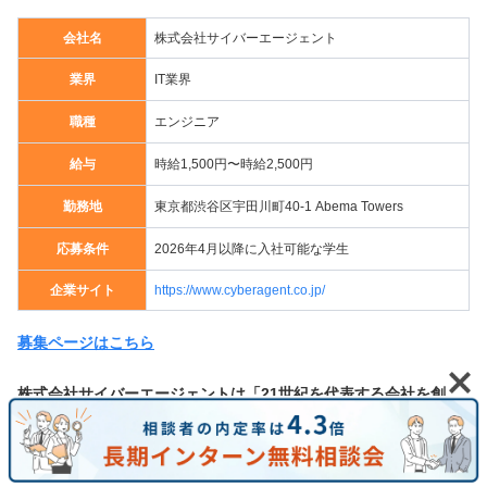
会社名
株式会社サイバーエージェント
業界
IT業界
職種
エンジニア
給与
時給1,500円〜時給2,500円
勤務地
東京都渋谷区宇田川町40-1 Abema Towers
応募条件
2026年4月以降に入社可能な学生
企業サイト
https://www.cyberagent.co.jp/
募集ページはこちら
株式会社サイバーエージェントは「21世紀を代表する会社を創
る」をビジョンに掲げ、
新しい未来のテレビ「ABEMA」の運営や
国内トップシェアを誇るインターネット広告事業を展開していま
す
。