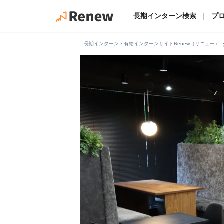
長期インターン検索
｜
プ
chevro
長期インターン・有給インターンサイトRenew（リニュー）