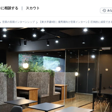
ロに相談する
｜
スカウト
history
あ
n_right
chevron_right
営業の長期インターンシップ
【東大早慶8割｜優秀層向け営業インターン】圧倒的に成長できる成