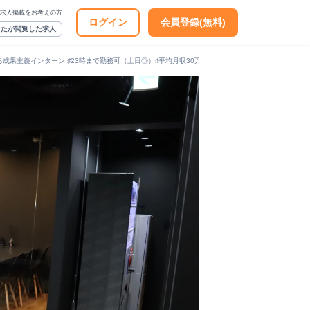
求人掲載をお考えの方
ログイン
会員登録(無料)
なたが閲覧した求人
果主義インターン ♯23時まで勤務可（土日◎）♯平均月収30万円 ♯裁量アリ