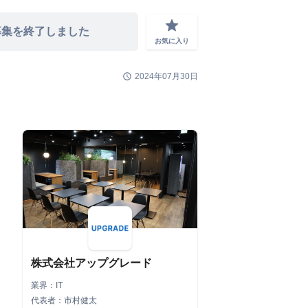
grade
募集を終了しました
お気に入り
schedule
2024年07月30日
株式会社アップグレード
業界：IT
代表者：市村健太