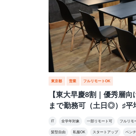
東京都
営業
フルリモートOK
【東大早慶8割｜優秀層向
まで勤務可（土日◎）♯平均
IT
全学年対象
一部リモート可
フルリモ
髪型自由
私服OK
スタートアップ
ベン