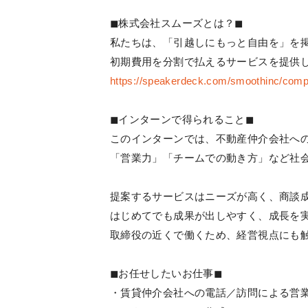
◼︎株式会社スムーズとは？◼︎
私たちは、「引越しにもっと自由を」を
初期費用を分割で払えるサービスを提供
https://speakerdeck.com/smoothinc/com
◼︎インターンで得られること◼︎
このインターンでは、不動産仲介会社へ
「営業力」「チームでの動き方」など社
提案するサービスはニーズが高く、商談成
はじめてでも成果が出しやすく、成長を
取締役の近くで働くため、経営視点にも
◼︎お任せしたいお仕事◼︎
・賃貸仲介会社への電話／訪問による営