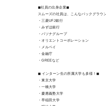
◼︎社員の出身企業◼︎
スムーズの社員は、こんなバックグラウ
・三菱UFJ銀行
・みずほ銀行
・パソナグループ
・オリエントコーポレーション
・メルペイ
・金融庁
・GREEなど
◼︎ インターン生の所属大学も多様！◼︎
・東京大学
・一橋大学
・慶應義塾大学
・早稲田大学