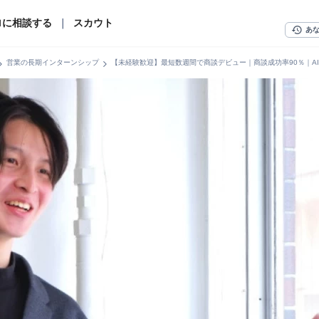
ロに相談する
｜
スカウト
history
あ
n_right
chevron_right
営業の長期インターンシップ
【未経験歓迎】最短数週間で商談デビュー｜商談成功率90％｜A