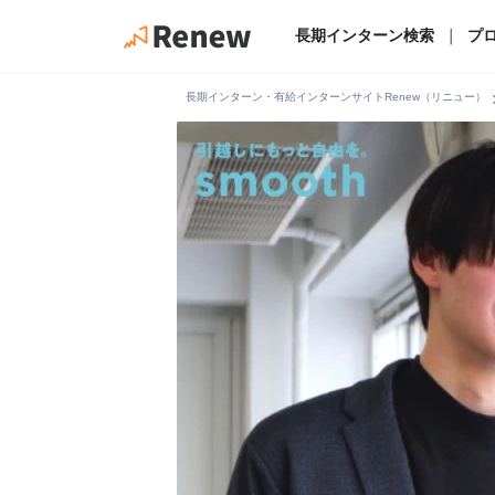
長期インターン検索
｜
プ
chevro
長期インターン・有給インターンサイトRenew（リニュー）