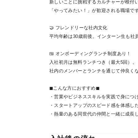
新しいことに挑戦するカルチャーが根付
「やってみたい！」が歓迎される職場で
🤝 フレンドリーな社内文化
平均年齢は30歳前後。インターン生も社
🍱 オンボーディングランチ制度あり！
入社初月は無料ランチつき（最大5回）。
社内のメンバーとランチを通じて仲良く
◼︎こんな方におすすめ◼︎
・営業やビジネススキルを実践で身につ
・スタートアップのスピード感を体感し
・熱量のある同世代の仲間と一緒に成長