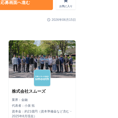
grade
応募画面へ進む
お気に入り
schedule
2026年06月15日
株式会社スムーズ
業界：金融
代表者：小泉 拓
資本金：約21億円（資本準備金など含む・
2025年8月現在）