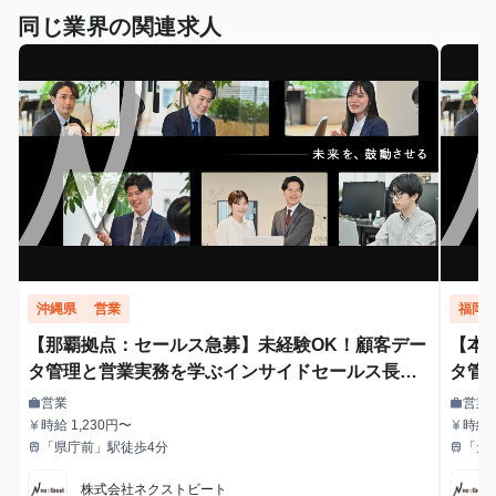
同じ業界の関連求人
沖縄県
営業
福岡
【那覇拠点：セールス急募】未経験OK！顧客デー
【本
タ管理と営業実務を学ぶインサイドセールス長期
タ管
インターン
イン
営業
営業
work
work
職種
職種
時給 1,230円〜
時給 
currency_yen
currency_yen
給与
給与
「県庁前」駅徒歩4分
「天
train
train
最寄駅
最寄駅
株式会社ネクストビート