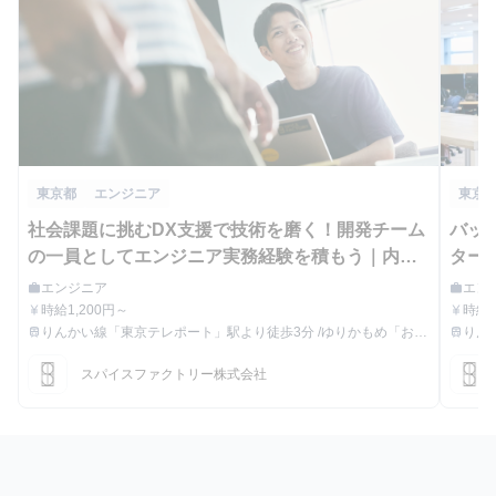
東京都
エンジニア
東京
社会課題に挑むDX支援で技術を磨く！開発チーム
バッ
の一員としてエンジニア実務経験を積もう｜内定
ター
直結インターン
クト
エンジニア
エン
work
work
職種
職種
時給1,200円～
時給1
currency_yen
currency_yen
給与
給与
りんかい線「東京テレポート」駅より徒歩3分 /ゆりかもめ「お台
りん
train
train
最寄駅
最寄駅
場海浜公園」駅より徒歩3分
場海
スパイスファクトリー株式会社