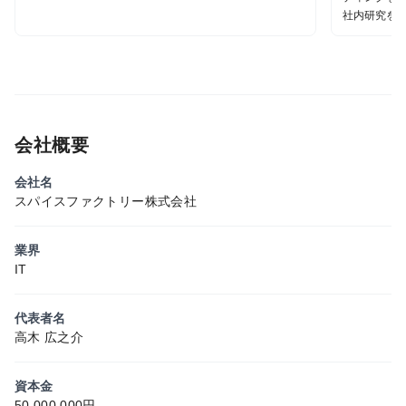
社内研究を
会社概要
会社名
スパイスファクトリー株式会社
業界
IT
代表者名
高木 広之介
資本金
50,000,000円