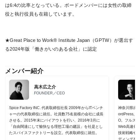
は6:4の比率となっている。ボードメンバーには女性の取締
役と執行役員も在籍しています。
★Great Place to Work® Institute Japan（GPTW）が選出す
る2024年版「働きがいのある会社」に認定
メンバー紹介
高木広之介
FOUNDER／CEO
Spice Factory INC. 代表取締役社長 2009年からITベンチ
神奈川県出身。
ャーの代表取締役に就任。社員数75名規模の会社に成長
ordPress, Dr
させる。2015年末にバイアウトを行い、2016年3月に
O。フルスタッ
「自由闊達にして愉快なる理想工場の建設」を社是とし
Web高速化、
たスパイスファクトリーを設立。代表取締役に就任。
技術戦略や
ディングを担