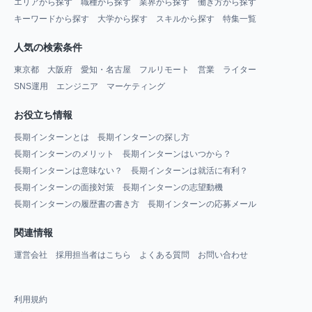
エリアから探す
職種から探す
業界から探す
働き方から探す
キーワードから探す
大学から探す
スキルから探す
特集一覧
人気の検索条件
東京都
大阪府
愛知・名古屋
フルリモート
営業
ライター
SNS運用
エンジニア
マーケティング
お役立ち情報
長期インターンとは
長期インターンの探し方
長期インターンのメリット
長期インターンはいつから？
長期インターンは意味ない？
長期インターンは就活に有利？
長期インターンの面接対策
長期インターンの志望動機
長期インターンの履歴書の書き方
長期インターンの応募メール
関連情報
運営会社
採用担当者はこちら
よくある質問
お問い合わせ
利用規約