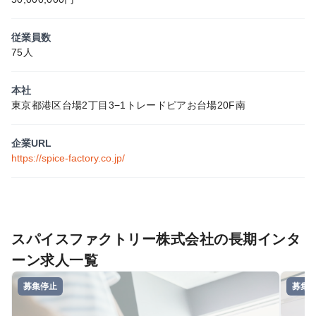
従業員数
75人
本社
東京都港区台場2丁目3−1トレードピアお台場20F南
企業URL
https://spice-factory.co.jp/
スパイスファクトリー株式会社の長期インタ
ーン求人一覧
募集停止
募集