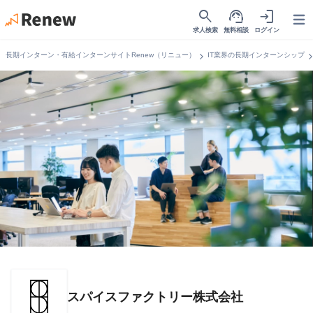
search
support_agent
login
Open
求人検索
無料相談
ログイン
chevron_right
chevron_r
長期インターン・有給インターンサイトRenew（リニュー）
IT業界の長期インターンシップ
スパイスファクトリー株式会社