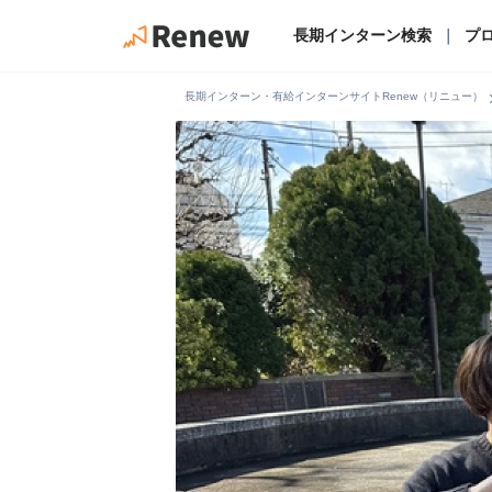
長期インターン検索
｜
プ
chevro
長期インターン・有給インターンサイトRenew（リニュー）