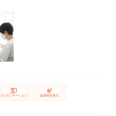
co_present
settings_suggest
プレゼンテーション
論理的思考力