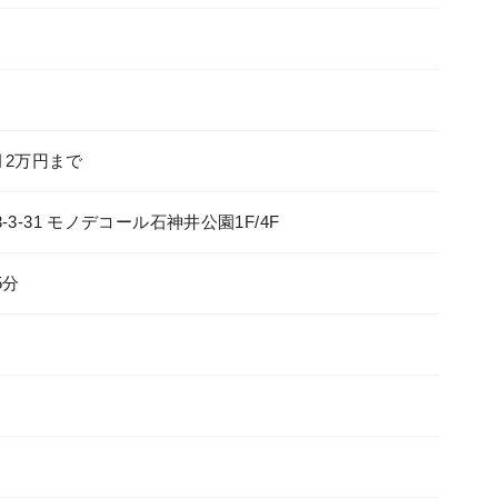
月2万円まで
3-31 モノデコール石神井公園1F/4F
5分