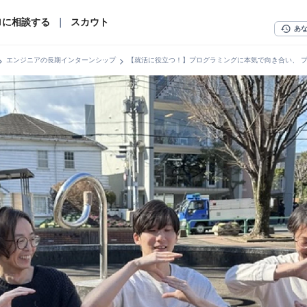
ロに相談する
｜
スカウト
history
あ
n_right
chevron_right
エンジニアの長期インターンシップ
【就活に役立つ！】プログラミングに本気で向き合い、 