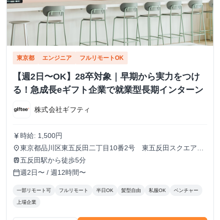
東京都
エンジニア
フルリモートOK
【週2日〜OK】28卒対象｜早期から実力をつけ
る！急成長eギフト企業で就業型長期インターン
株式会社ギフティ
時給: 1,500円
currency_yen
東京都品川区東五反田二丁目10番2号 東五反田スクエア
place
12F
五反田駅から徒歩5分
train
週2日〜 / 週12時間〜
calendar_today
一部リモート可
フルリモート
半日OK
髪型自由
私服OK
ベンチャー
上場企業