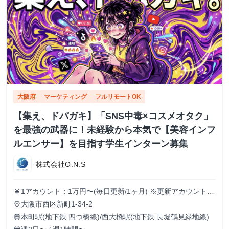
大阪府
マーケティング
フルリモートOK
【集え、ドパガキ】「SNS中毒×コスメオタク」
を最強の武器に！未経験から本気で【美容インフ
ルエンサー】を目指す学生インターン募集
株式会社O.N.S
1アカウント：1万円〜(毎日更新/1ヶ月) ※更新アカウントが
currency_yen
増える毎に報酬もUP(複数運用可) ※インセンティブ有り
大阪市西区新町1-34-2
place
本町駅(地下鉄:四つ橋線)/西大橋駅(地下鉄:長堀鶴見緑地線)
train