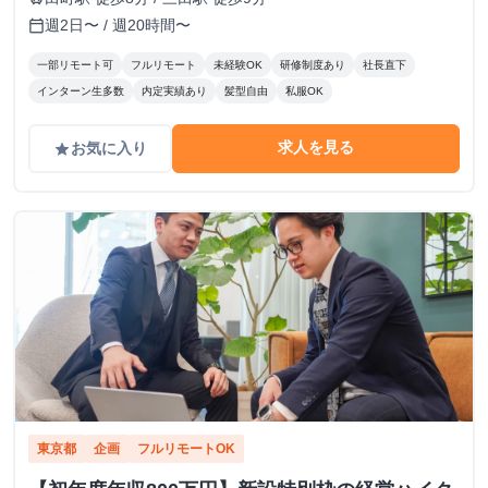
週2日〜 / 週20時間〜
calendar_today
一部リモート可
フルリモート
未経験OK
研修制度あり
社長直下
インターン生多数
内定実績あり
髪型自由
私服OK
求人を見る
お気に入り
grade
東京都
企画
フルリモートOK