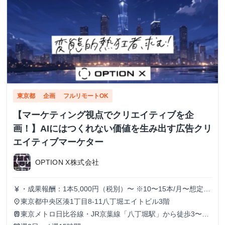
東京都
企画
フルリモートOK
【マーケティング視点でクリエイティブを企
画！】AIにはつくれない価値を生み出す広告クリ
エイティブマーケター
OPTION X株式会社
・成果報酬：1本5,000円（税別）〜 ※10〜15本/月〜想定
currency_yen
※経験、実績、能力等によって変動 ※トライアル期間の場
東京都中央区湊1丁目8-11八丁堀エイトビル3階
place
合変動あり
東京メトロ日比谷線・JR京葉線「八丁堀駅」から徒歩3〜6
train
分