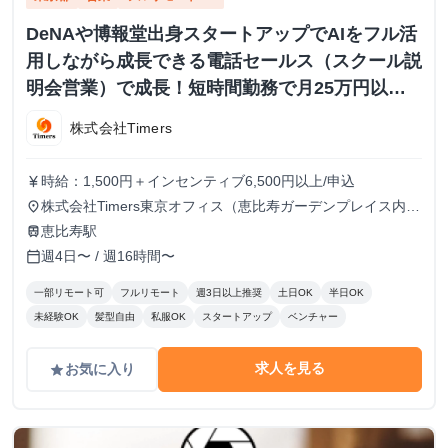
DeNAや博報堂出身スタートアップでAIをフル活
用しながら成長できる電話セールス（スクール説
明会営業）で成長！短時間勤務で月25万円以上
も
株式会社Timers
時給：1,500円＋インセンティブ6,500円以上/申込
currency_yen
株式会社Timers東京オフィス（恵比寿ガーデンプレイス内）
place
または在宅での勤務 顧客対応や業務ツール使用のため、自
恵比寿駅
train
宅の場合は快適なPCとネット環境が必須※海外在住・留学
週4日〜 / 週16時間〜
calendar_today
しながらのインターン参加は不可
一部リモート可
フルリモート
週3日以上推奨
土日OK
半日OK
未経験OK
髪型自由
私服OK
スタートアップ
ベンチャー
求人を見る
お気に入り
grade