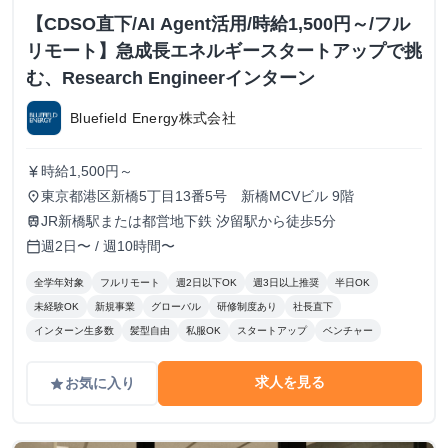
【CDSO直下/AI Agent活用/時給1,500円～/フル
リモート】急成長エネルギースタートアップで挑
む、Research Engineerインターン
Bluefield Energy株式会社
時給1,500円～
currency_yen
東京都港区新橋5丁目13番5号 新橋MCVビル 9階
place
JR新橋駅または都営地下鉄 汐留駅から徒歩5分
train
週2日〜 / 週10時間〜
calendar_today
全学年対象
フルリモート
週2日以下OK
週3日以上推奨
半日OK
未経験OK
新規事業
グローバル
研修制度あり
社長直下
インターン生多数
髪型自由
私服OK
スタートアップ
ベンチャー
求人を見る
お気に入り
grade