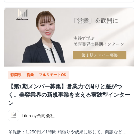
静岡県
営業
フルリモートOK
【第1期メンバー募集】営業力で周りと差がつ
く。美容業界の新規事業を支える実践型インター
ン
Lildaisy合同会社
報酬：1,250円／1時間 頑張りや成果に応じて、商談などよ
currency_yen