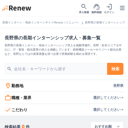
search
support_agent
login
Open
求人検索
無料相談
ログイン
chevron_right
長期インターン・有給インターンサイトRenew（リニュー）
長野県の長期インターンシップ
長野県の長期インターンシップ求人・募集一覧
長野県の長期インターン・有給インターンシップ求人を掲載準備中。長野・松本エリアを中
心に、IT・製造・観光業界の求人を掲載しています。精密機器メーカーやリゾート観光企業
など、長野ならではの産業基盤を持つ企業で実務経験を積める環境です。
search
検索
location_on
勤務地
長野県
work_outline
職種・業界
選択してください >
check
こだわり
選択してください >
0
検索結果
件