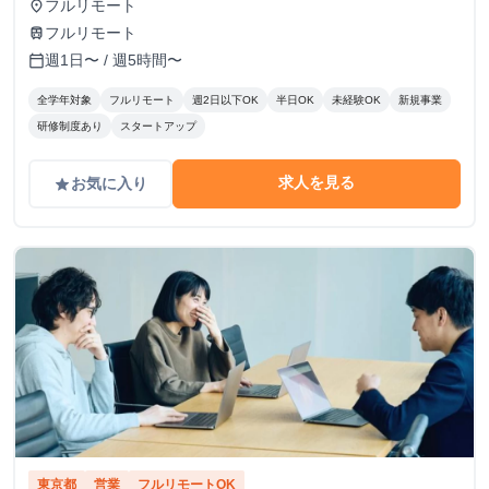
り裁量のある業務にもチャレンジできます。 しっかりとし
フルリモート
place
た評価体制を設け、時給アップも随時検討していきます！
フルリモート
train
週1日〜 / 週5時間〜
calendar_today
全学年対象
フルリモート
週2日以下OK
半日OK
未経験OK
新規事業
研修制度あり
スタートアップ
求人を見る
お気に入り
grade
東京都
営業
フルリモートOK