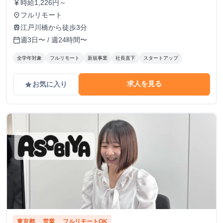
時給1,226円～
currency_yen
フルリモート
place
江戸川橋から徒歩3分
train
週3日〜 / 週24時間〜
calendar_today
全学年対象
フルリモート
新規事業
社長直下
スタートアップ
求人を見る
お気に入り
grade
東京都
営業
フルリモートOK