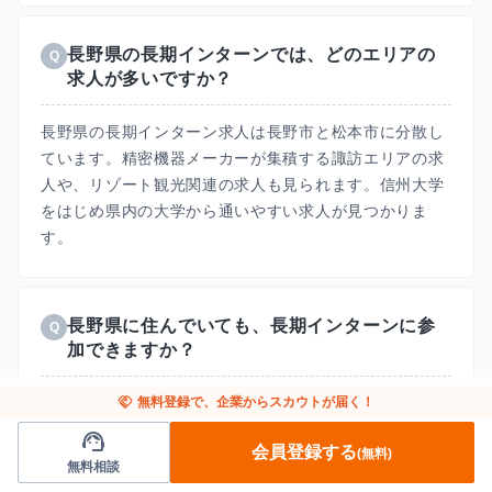
長野県の長期インターンでは、どのエリアの
Q
求人が多いですか？
長野県の長期インターン求人は長野市と松本市に分散し
ています。精密機器メーカーが集積する諏訪エリアの求
人や、リゾート観光関連の求人も見られます。信州大学
をはじめ県内の大学から通いやすい求人が見つかりま
す。
長野県に住んでいても、長期インターンに参
Q
加できますか？
はい、可能です。長野県内の精密機器メーカーやリゾー
handshake
無料登録で、企業からスカウトが届く！
ト観光系の求人に加えて、フルリモート対応の求人なら
support_agent
会員登録する
(無料)
長野県に住みながら都心企業の実務にオンラインで参加
無料相談
できます。モノづくりや観光に興味があるなら県内求人