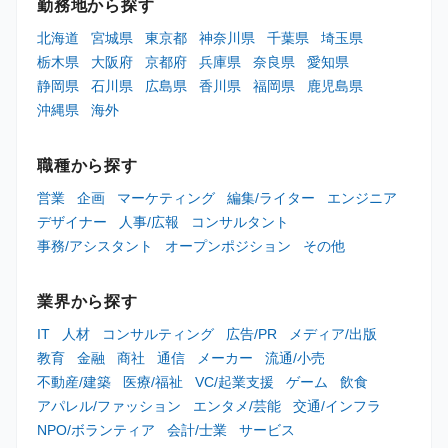
勤務地から探す
北海道
宮城県
東京都
神奈川県
千葉県
埼玉県
栃木県
大阪府
京都府
兵庫県
奈良県
愛知県
静岡県
石川県
広島県
香川県
福岡県
鹿児島県
沖縄県
海外
職種から探す
営業
企画
マーケティング
編集/ライター
エンジニア
デザイナー
人事/広報
コンサルタント
事務/アシスタント
オープンポジション
その他
業界から探す
IT
人材
コンサルティング
広告/PR
メディア/出版
教育
金融
商社
通信
メーカー
流通/小売
不動産/建築
医療/福祉
VC/起業支援
ゲーム
飲食
アパレル/ファッション
エンタメ/芸能
交通/インフラ
NPO/ボランティア
会計/士業
サービス