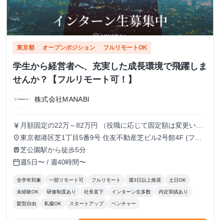
東京都
オープンポジション
フルリモートOK
学生から経営者へ、充実した成長環境で飛躍しま
せんか？【フルリモート可！】
株式会社MANABI
月額固定の22万～82万円 （役職に応じて固定額は変更いた
currency_yen
します）
東京都港区芝1丁目5番9号 住友不動産芝ビル2号館4F (フル
place
リモート/出勤は自由です)
芝公園駅から徒歩5分
train
週5日〜 / 週40時間〜
calendar_today
全学年対象
一部リモート可
フルリモート
週3日以上推奨
土日OK
未経験OK
研修制度あり
社長直下
インターン生多数
内定実績あり
髪型自由
私服OK
スタートアップ
ベンチャー