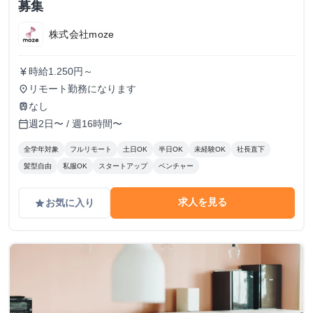
募集
株式会社moze
時給1.250円～
currency_yen
リモート勤務になります
place
なし
train
週2日〜 / 週16時間〜
calendar_today
全学年対象
フルリモート
土日OK
半日OK
未経験OK
社長直下
髪型自由
私服OK
スタートアップ
ベンチャー
求人を見る
お気に入り
grade