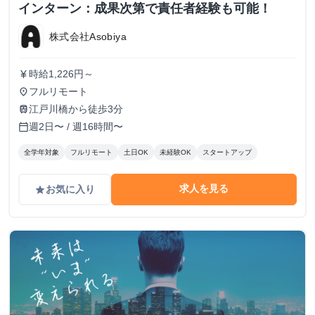
インターン：成果次第で責任者経験も可能！
株式会社Asobiya
時給1,226円～
currency_yen
フルリモート
place
江戸川橋から徒歩3分
train
週2日〜 / 週16時間〜
calendar_today
全学年対象
フルリモート
土日OK
未経験OK
スタートアップ
求人を見る
お気に入り
grade