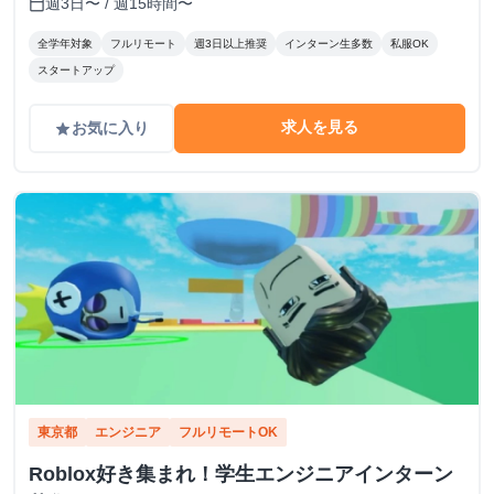
週3日〜 / 週15時間〜
calendar_today
全学年対象
フルリモート
週3日以上推奨
インターン生多数
私服OK
スタートアップ
求人を見る
お気に入り
grade
東京都
エンジニア
フルリモートOK
Roblox好き集まれ！学生エンジニアインターン