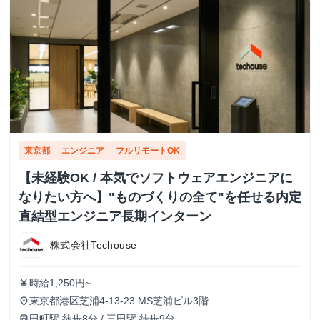
東京都
エンジニア
フルリモートOK
【未経験OK / 本気でソフトウェアエンジニアに
なりたい方へ】"ものづくりの全て"を任せる内定
直結型エンジニア長期インターン
株式会社Techouse
時給1,250円~
currency_yen
東京都港区芝浦4-13-23 MS芝浦ビル3階
place
田町駅 徒歩8分 / 三田駅 徒歩9分
train