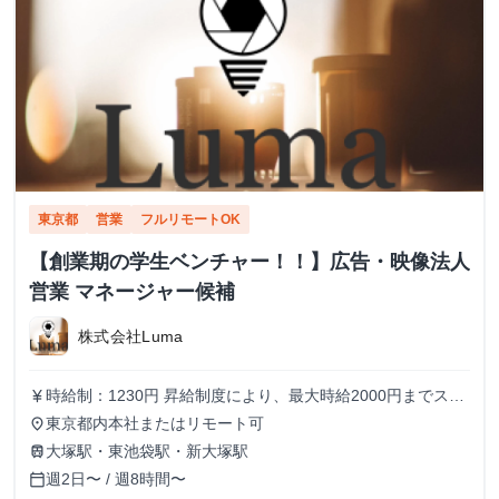
東京都
営業
フルリモートOK
【創業期の学生ベンチャー！！】広告・映像法人
営業 マネージャー候補
株式会社Luma
時給制：1230円 昇給制度により、最大時給2000円までステ
currency_yen
ップアップ可能です メンバーの半分以上が女性のため、女
東京都内本社またはリモート可
place
性も働きやすい環境です！
大塚駅・東池袋駅・新大塚駅
train
週2日〜 / 週8時間〜
calendar_today