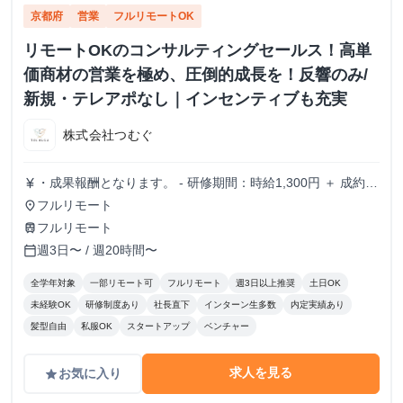
京都府
営業
フルリモートOK
リモートOKのコンサルティングセールス！高単
価商材の営業を極め、圧倒的成長を！反響のみ/
新規・テレアポなし｜インセンティブも充実
株式会社つむぐ
・成果報酬となります。 - 研修期間：時給1,300円 ＋ 成約報
currency_yen
酬 - 研修終了後：完全成果報酬（成約報酬のみ） - 成約報
フルリモート
place
酬：1契約あたり 20,000円〜50,000円(業績に応じて変動)
フルリモート
train
週3日〜 / 週20時間〜
calendar_today
全学年対象
一部リモート可
フルリモート
週3日以上推奨
土日OK
未経験OK
研修制度あり
社長直下
インターン生多数
内定実績あり
髪型自由
私服OK
スタートアップ
ベンチャー
求人を見る
お気に入り
grade