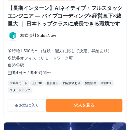
【長期インターン】AIネイティブ・フルスタック
エンジニア — バイブコーディング×経営直下×裁
量大 ｜ 日本トップクラスに成長できる環境です
株式会社SalesNow
時給1,500円〜（経験・能力に応じて決定。昇給あり）
currency_yen
渋谷オフィス（リモートワーク可）
place
渋谷駅
train
週4日〜 / 週40時間〜
calendar_today
フルリモート
土日OK
社長直下
内定実績あり
髪型自由
私服OK
スタートアップ
求人を見る
お気に入り
grade