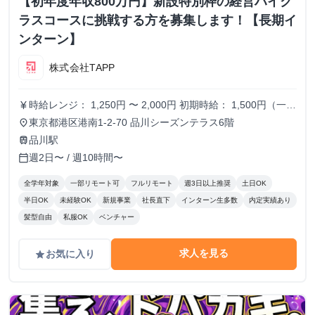
【初年度年収800万円】新設特別枠の経営ハイク
ラスコースに挑戦する方を募集します！【長期イ
ンターン】
株式会社TAPP
時給レンジ： 1,250円 〜 2,000円 初期時給： 1,500円（一律
currency_yen
スタート） 改定タイミング： 3ヶ月ごとの契約更新時 評価
東京都港区港南1-2-70 品川シーズンテラス6階
place
基準： 以下の4項目を5段階でスコアリングし、時給を決
品川駅
train
定。 時給変動のロジック(詳細はシートに記載） S評価： 期
週2日〜 / 週10時間〜
calendar_today
待を大きく上回り、社員と同等のバリューを発揮。 A評価：
期待通り。安定して高品質な成果を出している。（※現状維
全学年対象
一部リモート可
フルリモート
週3日以上推奨
土日OK
持〜微増） B/C評価： 期待を下回る。手離れが悪く、教育コ
半日OK
未経験OK
新規事業
社長直下
インターン生多数
内定実績あり
ストが成果を上回っている。 ※時給を下げる判断は、業務
髪型自由
私服OK
ベンチャー
範囲の縮小や、当初想定していたスキルレベルに達していな
い場合に適用します。
求人を見る
お気に入り
grade