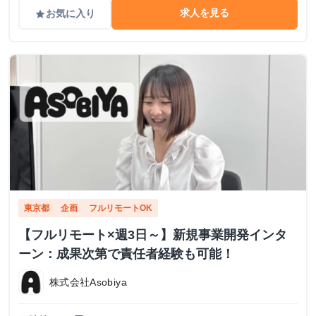
求人を見る
お気に入り
grade
東京都
企画
フルリモートOK
【フルリモート×週3日～】新規事業開発インタ
ーン：成果次第で責任者経験も可能！
株式会社Asobiya