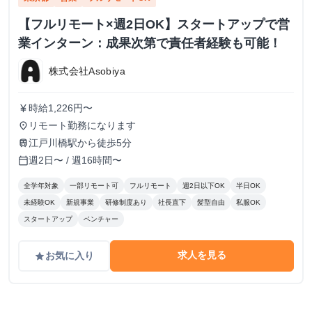
【フルリモート×週2日OK】スタートアップで営
業インターン：成果次第で責任者経験も可能！
株式会社Asobiya
時給1,226円〜
currency_yen
リモート勤務になります
place
江戸川橋駅から徒歩5分
train
週2日〜 / 週16時間〜
calendar_today
全学年対象
一部リモート可
フルリモート
週2日以下OK
半日OK
未経験OK
新規事業
研修制度あり
社長直下
髪型自由
私服OK
スタートアップ
ベンチャー
求人を見る
お気に入り
grade