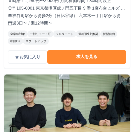
時給：1,250円〜2,000円 月間稼働時間：80時間以上
currency_yen
〒105-0001 東京都港区虎ノ門五丁目 9 番 1麻布台ヒルズ ガ
place
ーデンプラザB 5階 TOKYO VENTURE CAPlTAL HUB内（フ
神谷町駅から徒歩2分（日比谷線） 六本木一丁目駅から徒歩
train
ルリモートも可）
10分（南北線）
週3日〜 / 週12時間〜
calendar_today
全学年対象
一部リモート可
フルリモート
週3日以上推奨
髪型自由
私服OK
スタートアップ
求人を見る
お気に入り
grade