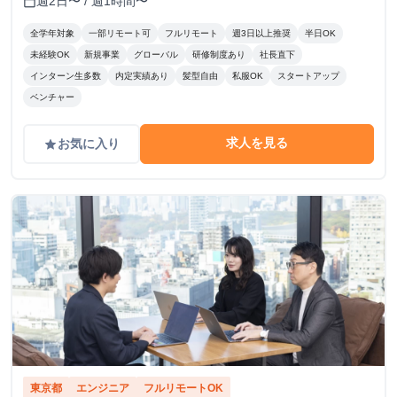
週2日〜 / 週1時間〜
calendar_today
全学年対象
一部リモート可
フルリモート
週3日以上推奨
半日OK
未経験OK
新規事業
グローバル
研修制度あり
社長直下
インターン生多数
内定実績あり
髪型自由
私服OK
スタートアップ
ベンチャー
求人を見る
お気に入り
grade
東京都
エンジニア
フルリモートOK