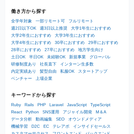
働き方から探す
全学年対象
一部リモート可
フルリモート
週2日以下OK
週3日以上推奨
大学1年生におすすめ
大学2年生におすすめ
大学3年生におすすめ
大学4年生におすすめ
30卒におすすめ
29卒におすすめ
28卒におすすめ
27卒におすすめ
地方学生向け
土日OK
半日OK
未経験OK
新規事業
グローバル
研修制度あり
社長直下
インターン生多数
内定実績あり
髪型自由
私服OK
スタートアップ
ベンチャー
上場企業
キーワードから探す
Ruby
Rails
PHP
Laravel
JavaScript
TypeScript
React
Python
SNS運用
アジャイル開発
M＆A
データ分析
動画編集
SEO
オウンドメディア
機械学習
D2C
EC
テレアポ
インサイドセールス
カスタマーサクセス
フロントエンド
バックエンド