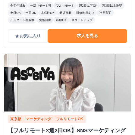
全学年対象
一部リモート可
フルリモート
週2日以下OK
週3日以上推奨
土日OK
半日OK
未経験OK
新規事業
研修制度あり
社長直下
インターン生多数
髪型自由
私服OK
スタートアップ
求人を見る
お気に入り
grade
東京都
マーケティング
フルリモートOK
【フルリモート×週2日OK】SNSマーケティング