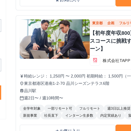
東京都
企画
フルリ
【初年度年収80
スコースに挑戦
ーン】
株式会社TAPP
時給レンジ： 1,250円 〜 2,000円 初期時給： 1,50
currency_yen
の契約更新時 評価基準： 以下の4項目を5段階でスコア
東京都港区港南1-2-70 品川シーズンテラス6階
place
(詳細はシートに記載） S評価： 期待を大きく上回り、社
品川駅
train
通り。安定して高品質な成果を出している。（※現状維持〜
週2日〜 / 週10時間〜
calendar_today
が悪く、教育コストが成果を上回っている。 ※時給を下
ていたスキルレベルに達していない場合に適用します。
全学年対象
一部リモート可
フルリモート
週3日以上推奨
新規事業
社長直下
インターン生多数
内定実績あり