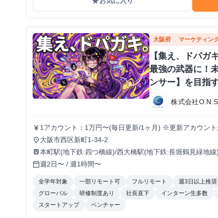
お気に入り
grade
大阪府
マーケティン
【集え、ドパガキ
最強の武器に！
ンサー】を目指
株式会社O.N.
1アカウント：1万円〜(毎日更新/1ヶ月) ※更新アカウン
currency_yen
センティブ有り
大阪市西区新町1-34-2
place
本町駅(地下鉄:四つ橋線)/西大橋駅(地下鉄:長堀鶴見緑地線
train
週2日〜 / 週1時間〜
calendar_today
全学年対象
一部リモート可
フルリモート
週3日以上推奨
グローバル
研修制度あり
社長直下
インターン生多数
スタートアップ
ベンチャー