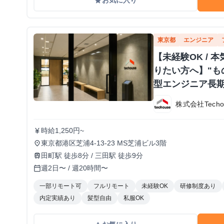
お気に入り
grade
東京都
エンジニア
【未経験OK /
りたい方へ】"も
型エンジニア長
株式会社Techo
時給1,250円~
currency_yen
東京都港区芝浦4-13-23 MS芝浦ビル3階
place
田町駅 徒歩8分 / 三田駅 徒歩9分
train
週2日〜 / 週20時間〜
calendar_today
一部リモート可
フルリモート
未経験OK
研修制度あり
内定実績あり
髪型自由
私服OK