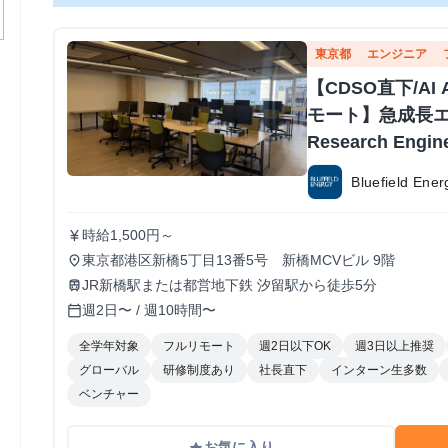
東京都
エンジニア
【CDSO直下/AI 
モート】急成長
Research Eng
Bluefield E
時給1,500円～
currency_yen
東京都港区新橋5丁目13番5号 新橋MCVビル 9階
place
JR新橋駅または都営地下鉄 汐留駅から徒歩5分
train
週2日〜 / 週10時間〜
calendar_today
全学年対象
フルリモート
週2日以下OK
週3日以上推奨
グローバル
研修制度あり
社長直下
インターン生多数
ベンチャー
お気に入り
grade