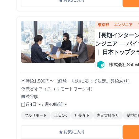
お気に入り
grade
東京都
エンジニア
【長期インターン
ンジニア — バ
｜ 日本トップク
株式会社Sales
時給1,500円〜（経験・能力に応じて決定。昇給あり）
currency_yen
渋谷オフィス（リモートワーク可）
place
渋谷駅
train
週4日〜 / 週40時間〜
calendar_today
フルリモート
土日OK
社長直下
内定実績あり
髪型自
お気に入り
grade