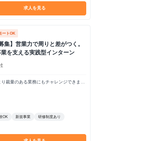
求人を見る
モートOK
ー募集】営業力で周りと差がつく。
事業を支える実践型インターン
会社
検討していきます！
験OK
新規事業
研修制度あり
求人を見る