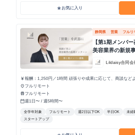
お気に入り
grade
静岡県
営業
フルリ
【第1期メンバ
美容業界の新規
Lildaisy合同
報酬：1,250円／1時間 頑張りや成果に応じて、商談などより裁量のある業務にもチャレンジできま
currency_yen
す。 しっかりとした評価体制を設け、時給アップも随時
フルリモート
place
フルリモート
train
週1日〜 / 週5時間〜
calendar_today
全学年対象
フルリモート
週2日以下OK
半日OK
未経
スタートアップ