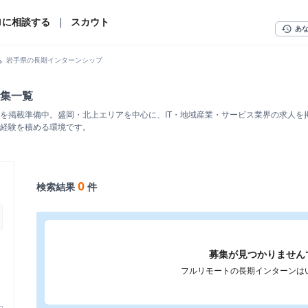
ロに相談する
｜
スカウト
history
あ
n_right
岩手県の長期インターンシップ
集一覧
を掲載準備中。盛岡・北上エリアを中心に、IT・地域産業・サービス業界の求人を
経験を積める環境です。
0
検索結果
件
募集が見つかりません
フルリモートの長期インターンは