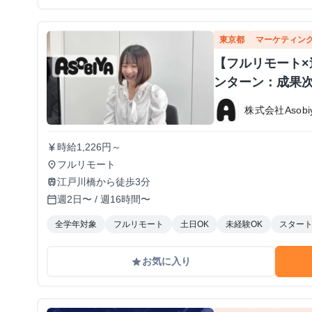
東京都
マーケティン
【フルリモート×
ンターン：成果
株式会社Asobi
時給1,226円～
currency_yen
フルリモート
place
江戸川橋から徒歩3分
train
週2日〜 / 週16時間〜
calendar_today
全学年対象
フルリモート
土日OK
未経験OK
スター
お気に入り
grade