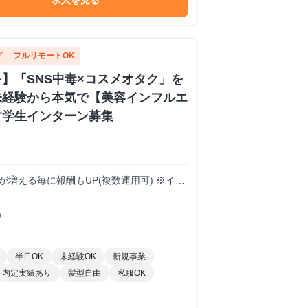
求人を見る
グ
フルリモートOK
】「SNS中毒×コスメオタク」を
未経験から本気で【美容インフルエ
す学生インターン募集
S
トが増える毎に報酬もUP(複数運用可) ※イン
)
半日OK
未経験OK
新規事業
内定実績あり
髪型自由
私服OK