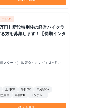
モートOK
0万円】新設特別枠の経営ハイクラ
する方を募集します！【長期インタ
0円（一律スタート） 改定タイミング： 3ヶ月ごと
リングし、時給を決定。 時給変動のロジック
員と同等のバリューを発揮。 A評価： 期待
微増） B/C評価： 期待を下回る。手離れ
げる判断は、業務範囲の縮小や、当初想定し
土日OK
半日OK
未経験OK
髪型自由
私服OK
ベンチャー
求人を見る