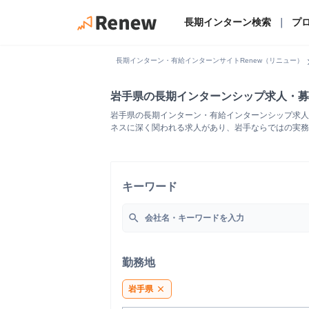
長期インターン検索
｜
プ
chevro
長期インターン・有給インターンサイトRenew（リニュー）
岩手県の長期インターンシップ求人・募
岩手県の長期インターン・有給インターンシップ求人
ネスに深く関われる求人があり、岩手ならではの実務
キーワード
search
勤務地
岩手県
close