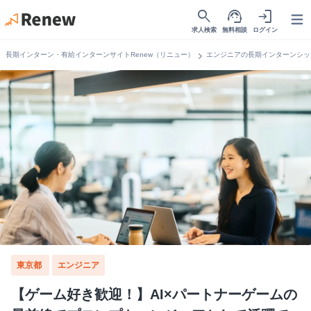
search
support_agent
login
Open
求人検索
無料相談
ログイン
chevron_right
長期インターン・有給インターンサイトRenew（リニュー）
エンジニアの長期インターンシッ
東京都
エンジニア
【ゲーム好き歓迎！】AI×パートナーゲームの