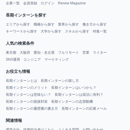
企業一覧
会員登録
ログイン
Renew Magazine
長期インターンを探す
エリアから探す
職種から探す
業界から探す
働き方から探す
キーワードから探す
大学から探す
スキルから探す
特集一覧
人気の検索条件
東京都
大阪府
愛知・名古屋
フルリモート
営業
ライター
SNS運用
エンジニア
マーケティング
お役立ち情報
長期インターンとは
長期インターンの探し方
長期インターンのメリット
長期インターンはいつから？
長期インターンは意味ない？
長期インターンは就活に有利？
長期インターンの面接対策
長期インターンの志望動機
長期インターンの履歴書の書き方
長期インターンの応募メール
関連情報
運営会社
採用担当者はこちら
よくある質問
お問い合わせ