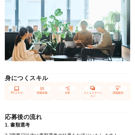
身につくスキル
computer
manage_search
query_stats
forum
tips_and_updates
PCスキル
情報収集
分析
コミュニケーシ
課題解決
ョン
応募後の流れ
1. 書類選考