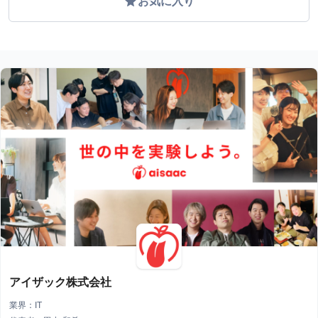
grade
お気に入り
アイザック株式会社
業界：IT