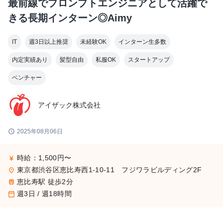
最前線でプロンプトエンジニアとして活躍で
きる長期インターン◎Aimy
IT
週3日以上推奨
未経験OK
インターン生多数
内定実績あり
髪型自由
私服OK
スタートアップ
ベンチャー
アイザック株式会社
schedule
2025年08月06日
時給：1,500円〜
currency_yen
東京都渋谷区恵比寿西1-10-11 フジワラビルディング2F
place
恵比寿駅 徒歩2分
train
週3日 / 週18時間
calendar_today