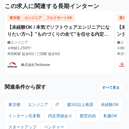
この求人に関連する長期インターン
東京都
エンジニア
フルリモートOK
東京
【未経験OK / 本気でソフトウェアエンジニアにな
【未
りたい方へ】"ものづくりの全て"を任せる内定直
ンター
結型エンジニア長期インターン
自動化
エンジニア
エン
work
work
職種
職種
時給1,250円~
時給
currency_yen
currency_yen
給与
給与
額支
田町駅 徒歩8分 / 三田駅 徒歩9分
渋谷
train
train
最寄駅
最寄駅
株式会社Techouse
関連条件から探す
すべて見る
東京都
エンジニア
IT
週3日以上推奨
未経験OK
インターン生多数
内定実績あり
髪型自由
私服OK
スタートアップ
ベンチャー