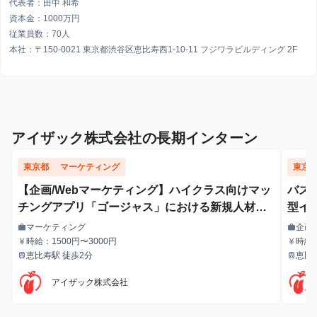
代表者：田中 和希
資本金：1000万円
従業員数：70人
本社：〒150-0021 東京都渋谷区恵比寿西1-10-11 フジワラビルディング 2F
アイザック株式会社の長期インターン
東京都
マーケティング
東京
【企画/Webマーケティング】ハイクラス向けマッ
バズ
チングアプリ「ゴージャス」における新規人材獲
型イ
得のためのWebマーケティング
マーケティング
企画
work
work
職種
職種
時給：1500円〜3000円
時給：
currency_yen
currency_yen
給与
給与
恵比寿駅 徒歩2分
恵比
train
train
最寄駅
最寄駅
アイザック株式会社