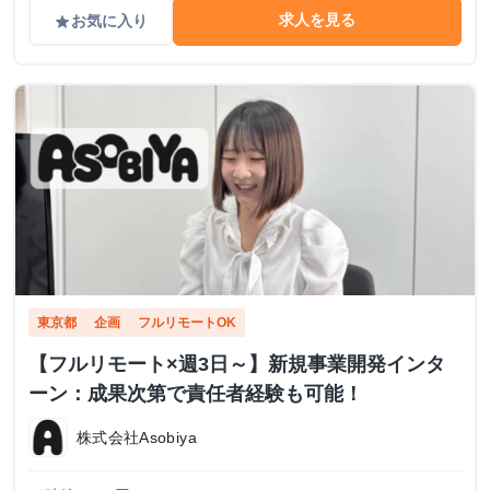
求人を見る
お気に入り
grade
東京都
企画
フルリモートOK
【フルリモート×週3日～】新規事業開発インタ
ーン：成果次第で責任者経験も可能！
株式会社Asobiya