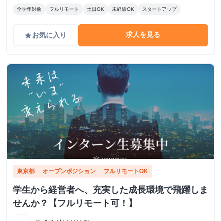
全学年対象
フルリモート
土日OK
未経験OK
スタートアップ
求人を見る
お気に入り
grade
東京都
オープンポジション
フルリモートOK
学生から経営者へ、充実した成長環境で飛躍しま
せんか？【フルリモート可！】