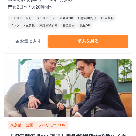
週2日〜 / 週20時間〜
calendar_today
一部リモート可
フルリモート
未経験OK
研修制度あり
社長直下
インターン生多数
内定実績あり
髪型自由
私服OK
求人を見る
お気に入り
grade
東京都
企画
フルリモートOK