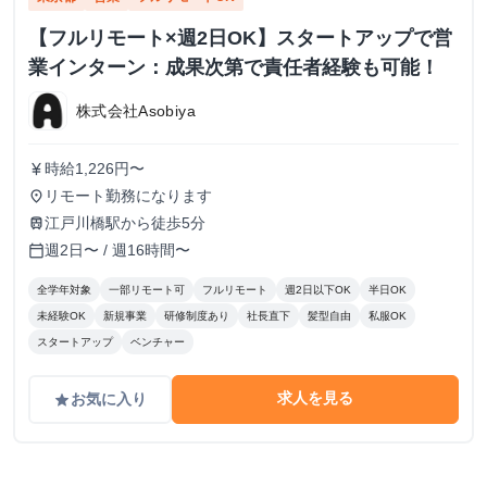
【フルリモート×週2日OK】スタートアップで営
業インターン：成果次第で責任者経験も可能！
株式会社Asobiya
時給1,226円〜
currency_yen
リモート勤務になります
place
江戸川橋駅から徒歩5分
train
週2日〜 / 週16時間〜
calendar_today
全学年対象
一部リモート可
フルリモート
週2日以下OK
半日OK
未経験OK
新規事業
研修制度あり
社長直下
髪型自由
私服OK
スタートアップ
ベンチャー
求人を見る
お気に入り
grade