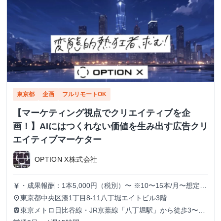
東京都
企画
フルリモートOK
【マーケティング視点でクリエイティブを企
画！】AIにはつくれない価値を生み出す広告クリ
エイティブマーケター
OPTION X株式会社
・成果報酬：1本5,000円（税別）〜 ※10〜15本/月〜想定
currency_yen
※経験、実績、能力等によって変動 ※トライアル期間の場
東京都中央区湊1丁目8-11八丁堀エイトビル3階
place
合変動あり
東京メトロ日比谷線・JR京葉線「八丁堀駅」から徒歩3〜6
train
分