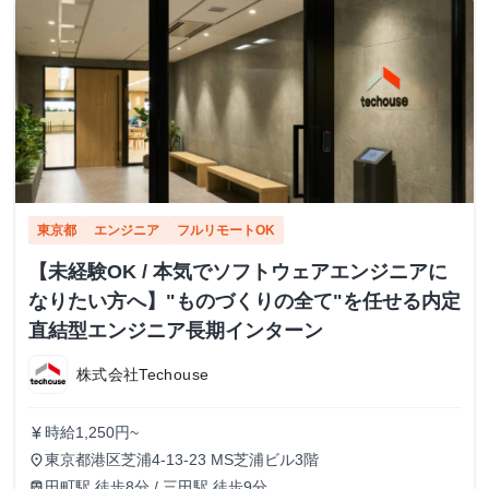
東京都
エンジニア
フルリモートOK
【未経験OK / 本気でソフトウェアエンジニアに
なりたい方へ】"ものづくりの全て"を任せる内定
直結型エンジニア長期インターン
株式会社Techouse
時給1,250円~
currency_yen
東京都港区芝浦4-13-23 MS芝浦ビル3階
place
田町駅 徒歩8分 / 三田駅 徒歩9分
train