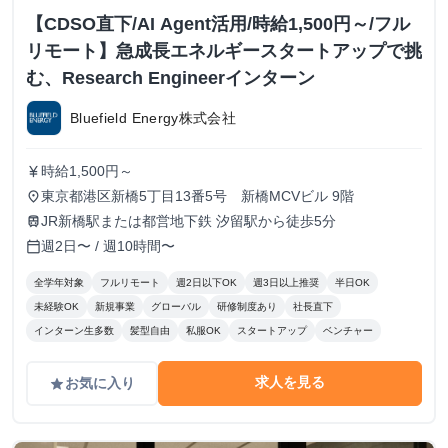
【CDSO直下/AI Agent活用/時給1,500円～/フル
リモート】急成長エネルギースタートアップで挑
む、Research Engineerインターン
Bluefield Energy株式会社
時給1,500円～
currency_yen
東京都港区新橋5丁目13番5号 新橋MCVビル 9階
place
JR新橋駅または都営地下鉄 汐留駅から徒歩5分
train
週2日〜 / 週10時間〜
calendar_today
全学年対象
フルリモート
週2日以下OK
週3日以上推奨
半日OK
未経験OK
新規事業
グローバル
研修制度あり
社長直下
インターン生多数
髪型自由
私服OK
スタートアップ
ベンチャー
求人を見る
お気に入り
grade