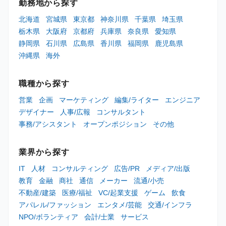
勤務地から探す
北海道
宮城県
東京都
神奈川県
千葉県
埼玉県
栃木県
大阪府
京都府
兵庫県
奈良県
愛知県
静岡県
石川県
広島県
香川県
福岡県
鹿児島県
沖縄県
海外
職種から探す
営業
企画
マーケティング
編集/ライター
エンジニア
デザイナー
人事/広報
コンサルタント
事務/アシスタント
オープンポジション
その他
業界から探す
IT
人材
コンサルティング
広告/PR
メディア/出版
教育
金融
商社
通信
メーカー
流通/小売
不動産/建築
医療/福祉
VC/起業支援
ゲーム
飲食
アパレル/ファッション
エンタメ/芸能
交通/インフラ
NPO/ボランティア
会計/士業
サービス