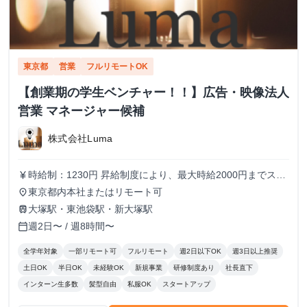
東京都
営業
フルリモートOK
【創業期の学生ベンチャー！！】広告・映像法人
営業 マネージャー候補
株式会社Luma
時給制：1230円 昇給制度により、最大時給2000円までステ
currency_yen
ップアップ可能です メンバーの半分以上が女性のため、女
東京都内本社またはリモート可
place
性も働きやすい環境です！
大塚駅・東池袋駅・新大塚駅
train
週2日〜 / 週8時間〜
calendar_today
全学年対象
一部リモート可
フルリモート
週2日以下OK
週3日以上推奨
土日OK
半日OK
未経験OK
新規事業
研修制度あり
社長直下
インターン生多数
髪型自由
私服OK
スタートアップ