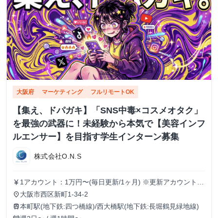
大阪府
マーケティング
フルリモートOK
【集え、ドパガキ】「SNS中毒×コスメオタク」
を最強の武器に！未経験から本気で【美容インフ
ルエンサー】を目指す学生インターン募集
株式会社O.N.S
1アカウント：1万円〜(毎日更新/1ヶ月) ※更新アカウントが
currency_yen
増える毎に報酬もUP(複数運用可) ※インセンティブ有り
大阪市西区新町1-34-2
place
本町駅(地下鉄:四つ橋線)/西大橋駅(地下鉄:長堀鶴見緑地線)
train