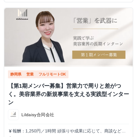
静岡県
営業
フルリモートOK
【第1期メンバー募集】営業力で周りと差がつ
く。美容業界の新規事業を支える実践型インター
ン
Lildaisy合同会社
報酬：1,250円／1時間 頑張りや成果に応じて、商談などよ
currency_yen