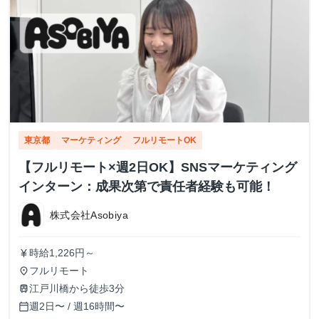
東京都
マーケティング
フルリモートOK
【フルリモート×週2日OK】SNSマーケティング
インターン：成果次第で責任者経験も可能！
株式会社Asobiya
時給1,226円～
currency_yen
フルリモート
place
江戸川橋から徒歩3分
train
週2日〜 / 週16時間〜
calendar_today