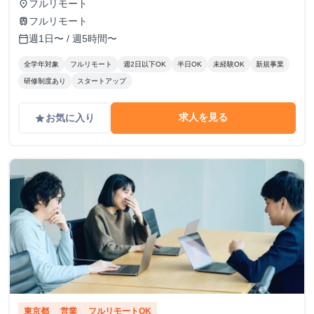
り裁量のある業務にもチャレンジできます。 しっかりとし
フルリモート
place
た評価体制を設け、時給アップも随時検討していきます！
フルリモート
train
週1日〜 / 週5時間〜
calendar_today
全学年対象
フルリモート
週2日以下OK
半日OK
未経験OK
新規事業
研修制度あり
スタートアップ
求人を見る
お気に入り
grade
東京都
営業
フルリモートOK