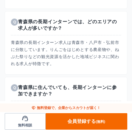
青森県の長期インターンでは、どのエリアの
Q
求人が多いですか？
青森県の長期インターン求人は青森市・八戸市・弘前市
に分散しています。りんごをはじめとする農産物や、ね
ぶた祭りなどの観光資源を活かした地域ビジネスに関わ
れる求人が特徴です。
青森県に住んでいても、長期インターンに参
Q
加できますか？
はい、可能です。フルリモート対応の求人なら、青森県
handshake
無料登録で、企業からスカウトが届く！
に住みながら都心企業の実務にオンラインで参加できま
support_agent
会員登録する
(無料)
す。地方在住だからこそ、長期インターンの実務経験は
無料相談
就活で大きなアドバンテージになります。青森県内の求