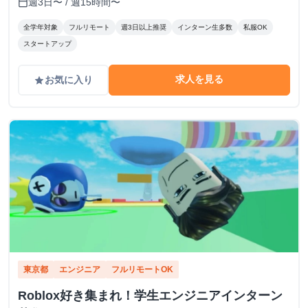
週3日〜 / 週15時間〜
calendar_today
全学年対象
フルリモート
週3日以上推奨
インターン生多数
私服OK
スタートアップ
求人を見る
お気に入り
grade
東京都
エンジニア
フルリモートOK
Roblox好き集まれ！学生エンジニアインターン