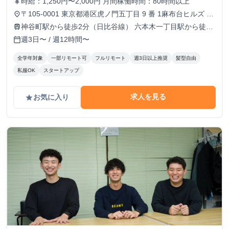
時給：1,250円〜2,000円 月間稼働時間：80時間以上
currency_yen
〒105-0001 東京都港区虎ノ門五丁目 9 番 1麻布台ヒルズ ガ
place
ーデンプラザB 5階 TOKYO VENTURE CAPlTAL HUB内（フ
神谷町駅から徒歩2分（日比谷線） 六本木一丁目駅から徒歩
train
ルリモートも可）
10分（南北線）
週3日〜 / 週12時間〜
calendar_today
全学年対象
一部リモート可
フルリモート
週3日以上推奨
髪型自由
私服OK
スタートアップ
求人を見る
お気に入り
grade