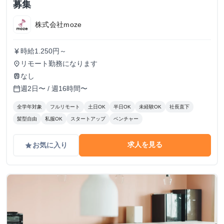
募集
株式会社moze
時給1.250円～
currency_yen
リモート勤務になります
place
なし
train
週2日〜 / 週16時間〜
calendar_today
全学年対象
フルリモート
土日OK
半日OK
未経験OK
社長直下
髪型自由
私服OK
スタートアップ
ベンチャー
求人を見る
お気に入り
grade