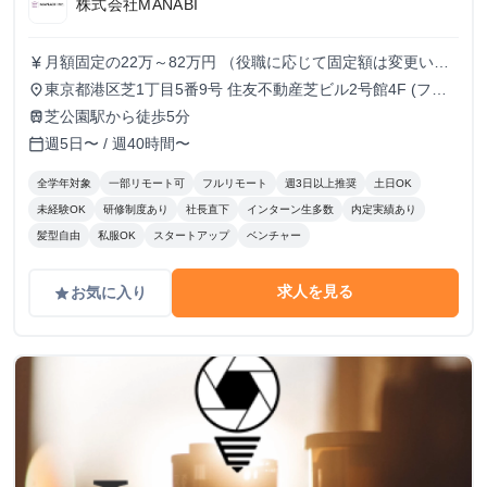
株式会社MANABI
月額固定の22万～82万円 （役職に応じて固定額は変更いた
currency_yen
します）
東京都港区芝1丁目5番9号 住友不動産芝ビル2号館4F (フル
place
リモート/出勤は自由です)
芝公園駅から徒歩5分
train
週5日〜 / 週40時間〜
calendar_today
全学年対象
一部リモート可
フルリモート
週3日以上推奨
土日OK
未経験OK
研修制度あり
社長直下
インターン生多数
内定実績あり
髪型自由
私服OK
スタートアップ
ベンチャー
求人を見る
お気に入り
grade