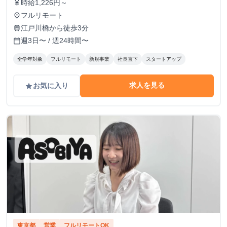
時給1,226円～
currency_yen
フルリモート
place
江戸川橋から徒歩3分
train
週3日〜 / 週24時間〜
calendar_today
全学年対象
フルリモート
新規事業
社長直下
スタートアップ
求人を見る
お気に入り
grade
東京都
営業
フルリモートOK