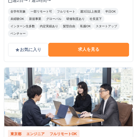
週2日〜 / 週1時間〜
calendar_today
全学年対象
一部リモート可
フルリモート
週3日以上推奨
半日OK
未経験OK
新規事業
グローバル
研修制度あり
社長直下
インターン生多数
内定実績あり
髪型自由
私服OK
スタートアップ
ベンチャー
求人を見る
お気に入り
grade
東京都
エンジニア
フルリモートOK