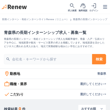
search
support_agent
login
Open
求人検索
無料相談
ログイン
chevron_right
長期インターン・有給インターンサイトRenew（リニュー）
青森県の長期インターンシップ
青森県の長期インターンシップ求人・募集一覧
青森県の長期インターン・有給インターンシップ求人を掲載準備中。青森・八戸・弘前エリ
アを中心に、地域産業や観光・サービス業界の求人を掲載しています。地域資源を活かした
ビジネスに携われる求人があり、地元で実務経験を積みたい学生におすすめです。
search
検索
location_on
勤務地
青森県
work_outline
職種・業界
選択してください >
check
こだわり
選択してください >
0
検索結果
件