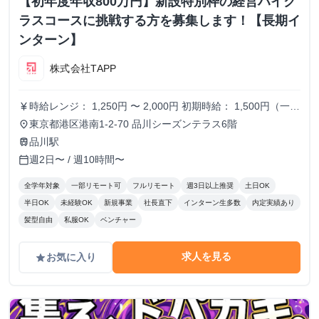
【初年度年収800万円】新設特別枠の経営ハイク
ラスコースに挑戦する方を募集します！【長期イ
ンターン】
株式会社TAPP
時給レンジ： 1,250円 〜 2,000円 初期時給： 1,500円（一律
currency_yen
スタート） 改定タイミング： 3ヶ月ごとの契約更新時 評価
東京都港区港南1-2-70 品川シーズンテラス6階
place
基準： 以下の4項目を5段階でスコアリングし、時給を決
品川駅
train
定。 時給変動のロジック(詳細はシートに記載） S評価： 期
週2日〜 / 週10時間〜
calendar_today
待を大きく上回り、社員と同等のバリューを発揮。 A評価：
期待通り。安定して高品質な成果を出している。（※現状維
全学年対象
一部リモート可
フルリモート
週3日以上推奨
土日OK
持〜微増） B/C評価： 期待を下回る。手離れが悪く、教育コ
半日OK
未経験OK
新規事業
社長直下
インターン生多数
内定実績あり
ストが成果を上回っている。 ※時給を下げる判断は、業務
髪型自由
私服OK
ベンチャー
範囲の縮小や、当初想定していたスキルレベルに達していな
い場合に適用します。
求人を見る
お気に入り
grade