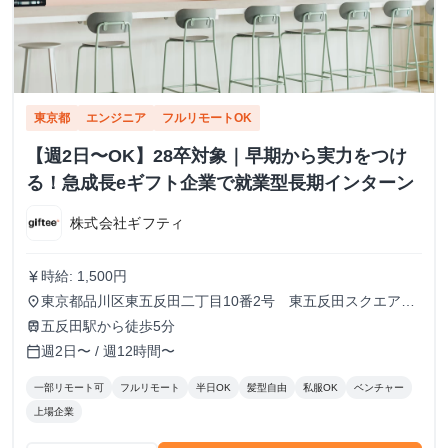
東京都
エンジニア
フルリモートOK
【週2日〜OK】28卒対象｜早期から実力をつけ
る！急成長eギフト企業で就業型長期インターン
株式会社ギフティ
時給: 1,500円
currency_yen
東京都品川区東五反田二丁目10番2号 東五反田スクエア
place
12F
五反田駅から徒歩5分
train
週2日〜 / 週12時間〜
calendar_today
一部リモート可
フルリモート
半日OK
髪型自由
私服OK
ベンチャー
上場企業