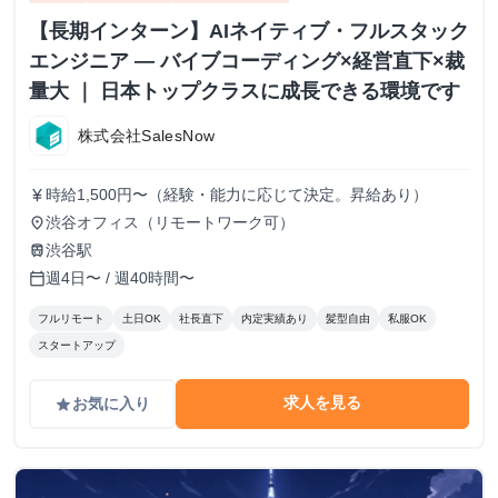
【長期インターン】AIネイティブ・フルスタック
エンジニア — バイブコーディング×経営直下×裁
量大 ｜ 日本トップクラスに成長できる環境です
株式会社SalesNow
時給1,500円〜（経験・能力に応じて決定。昇給あり）
currency_yen
渋谷オフィス（リモートワーク可）
place
渋谷駅
train
週4日〜 / 週40時間〜
calendar_today
フルリモート
土日OK
社長直下
内定実績あり
髪型自由
私服OK
スタートアップ
求人を見る
お気に入り
grade