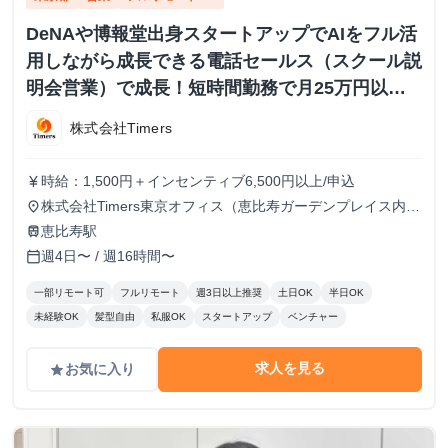
DeNAや博報堂出身スタートアップでAIをフル活
用しながら成長できる電話セールス（スクール説
明会営業）で成長！短時間勤務で月25万円以上
も
株式会社Timers
時給：1,500円＋インセンティブ6,500円以上/申込
currency_yen
株式会社Timers東京オフィス（恵比寿ガーデンプレイス内）
place
または在宅での勤務 顧客対応や業務ツール使用のため、自
恵比寿駅
train
宅の場合は快適なPCとネット環境が必須※海外在住・留学
週4日〜 / 週16時間〜
calendar_today
しながらのインターン参加は不可
一部リモート可
フルリモート
週3日以上推奨
土日OK
半日OK
未経験OK
髪型自由
私服OK
スタートアップ
ベンチャー
求人を見る
お気に入り
grade