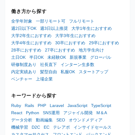
働き方から探す
全学年対象
一部リモート可
フルリモート
週2日以下OK
週3日以上推奨
大学1年生におすすめ
大学2年生におすすめ
大学3年生におすすめ
大学4年生におすすめ
30卒におすすめ
29卒におすすめ
28卒におすすめ
27卒におすすめ
地方学生向け
土日OK
半日OK
未経験OK
新規事業
グローバル
研修制度あり
社長直下
インターン生多数
内定実績あり
髪型自由
私服OK
スタートアップ
ベンチャー
上場企業
キーワードから探す
Ruby
Rails
PHP
Laravel
JavaScript
TypeScript
React
Python
SNS運用
アジャイル開発
M＆A
データ分析
動画編集
SEO
オウンドメディア
機械学習
D2C
EC
テレアポ
インサイドセールス
カスタマーサクセス
フロントエンド
バックエンド