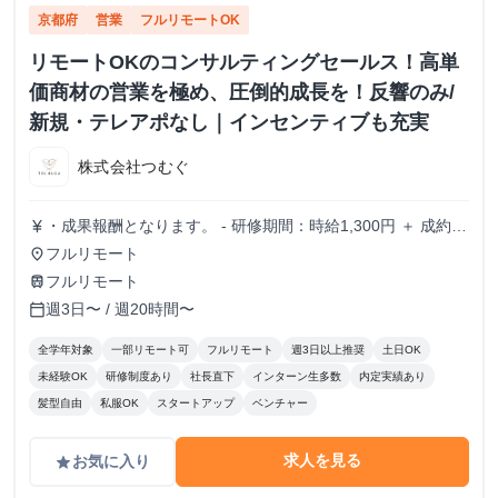
京都府
営業
フルリモートOK
リモートOKのコンサルティングセールス！高単
価商材の営業を極め、圧倒的成長を！反響のみ/
新規・テレアポなし｜インセンティブも充実
株式会社つむぐ
・成果報酬となります。 - 研修期間：時給1,300円 ＋ 成約報
currency_yen
酬 - 研修終了後：完全成果報酬（成約報酬のみ） - 成約報
フルリモート
place
酬：1契約あたり 20,000円〜50,000円(業績に応じて変動)
フルリモート
train
週3日〜 / 週20時間〜
calendar_today
全学年対象
一部リモート可
フルリモート
週3日以上推奨
土日OK
未経験OK
研修制度あり
社長直下
インターン生多数
内定実績あり
髪型自由
私服OK
スタートアップ
ベンチャー
求人を見る
お気に入り
grade