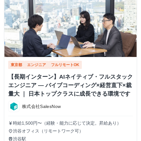
東京都
エンジニア
フルリモートOK
【長期インターン】AIネイティブ・フルスタック
エンジニア — バイブコーディング×経営直下×裁
量大 ｜ 日本トップクラスに成長できる環境です
株式会社SalesNow
時給1,500円〜（経験・能力に応じて決定。昇給あり）
currency_yen
渋谷オフィス（リモートワーク可）
place
渋谷駅
train