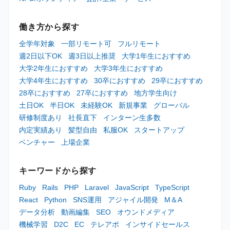
働き方から探す
全学年対象
一部リモート可
フルリモート
週2日以下OK
週3日以上推奨
大学1年生におすすめ
大学2年生におすすめ
大学3年生におすすめ
大学4年生におすすめ
30卒におすすめ
29卒におすすめ
28卒におすすめ
27卒におすすめ
地方学生向け
土日OK
半日OK
未経験OK
新規事業
グローバル
研修制度あり
社長直下
インターン生多数
内定実績あり
髪型自由
私服OK
スタートアップ
ベンチャー
上場企業
キーワードから探す
Ruby
Rails
PHP
Laravel
JavaScript
TypeScript
React
Python
SNS運用
アジャイル開発
M＆A
データ分析
動画編集
SEO
オウンドメディア
機械学習
D2C
EC
テレアポ
インサイドセールス