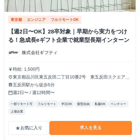
東京都
エンジニア
フルリモートOK
【週2日〜OK】28卒対象｜早期から実力をつけ
る！急成長eギフト企業で就業型長期インターン
株式会社ギフティ
時給: 1,500円
currency_yen
東京都品川区東五反田二丁目10番2号 東五反田スクエア
place
12F
五反田駅から徒歩5分
train
週2日〜 / 週12時間〜
calendar_today
一部リモート可
フルリモート
半日OK
髪型自由
私服OK
ベンチャー
上場企業
求人を見る
お気に入り
grade