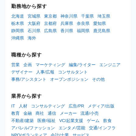
勤務地から探す
北海道
宮城県
東京都
神奈川県
千葉県
埼玉県
栃木県
大阪府
京都府
兵庫県
奈良県
愛知県
静岡県
石川県
広島県
香川県
福岡県
鹿児島県
沖縄県
海外
職種から探す
営業
企画
マーケティング
編集/ライター
エンジニア
デザイナー
人事/広報
コンサルタント
事務/アシスタント
オープンポジション
その他
業界から探す
IT
人材
コンサルティング
広告/PR
メディア/出版
教育
金融
商社
通信
メーカー
流通/小売
不動産/建築
医療/福祉
VC/起業支援
ゲーム
飲食
アパレル/ファッション
エンタメ/芸能
交通/インフラ
NPO/ボランティア
会計/士業
サービス