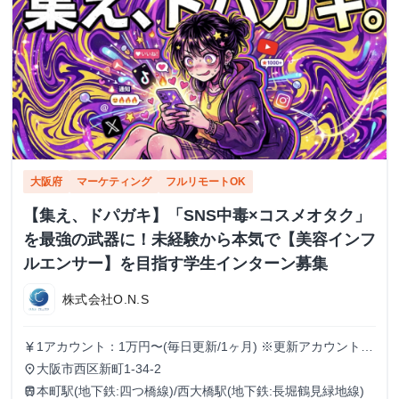
大阪府
マーケティング
フルリモートOK
【集え、ドパガキ】「SNS中毒×コスメオタク」
を最強の武器に！未経験から本気で【美容インフ
ルエンサー】を目指す学生インターン募集
株式会社O.N.S
1アカウント：1万円〜(毎日更新/1ヶ月) ※更新アカウントが
currency_yen
増える毎に報酬もUP(複数運用可) ※インセンティブ有り
大阪市西区新町1-34-2
place
本町駅(地下鉄:四つ橋線)/西大橋駅(地下鉄:長堀鶴見緑地線)
train