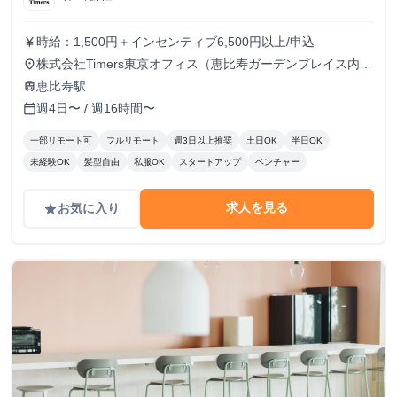
時給：1,500円＋インセンティブ6,500円以上/申込
currency_yen
株式会社Timers東京オフィス（恵比寿ガーデンプレイス内）
place
または在宅での勤務 顧客対応や業務ツール使用のため、自
恵比寿駅
train
宅の場合は快適なPCとネット環境が必須※海外在住・留学
週4日〜 / 週16時間〜
calendar_today
しながらのインターン参加は不可
一部リモート可
フルリモート
週3日以上推奨
土日OK
半日OK
未経験OK
髪型自由
私服OK
スタートアップ
ベンチャー
求人を見る
お気に入り
grade