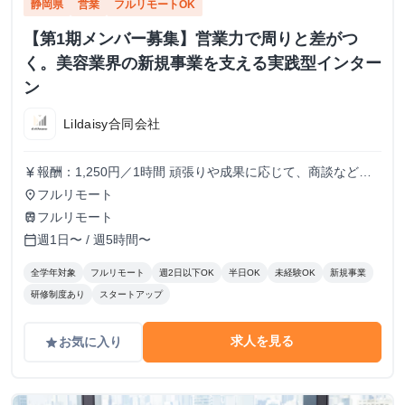
静岡県
営業
フルリモートOK
【第1期メンバー募集】営業力で周りと差がつ
く。美容業界の新規事業を支える実践型インター
ン
Lildaisy合同会社
報酬：1,250円／1時間 頑張りや成果に応じて、商談などよ
currency_yen
り裁量のある業務にもチャレンジできます。 しっかりとし
フルリモート
place
た評価体制を設け、時給アップも随時検討していきます！
フルリモート
train
週1日〜 / 週5時間〜
calendar_today
全学年対象
フルリモート
週2日以下OK
半日OK
未経験OK
新規事業
研修制度あり
スタートアップ
求人を見る
お気に入り
grade