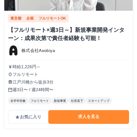
東京都
企画
フルリモートOK
【フルリモート×週3日～】新規事業開発インタ
ーン：成果次第で責任者経験も可能！
株式会社Asobiya
時給1,226円～
currency_yen
フルリモート
place
江戸川橋から徒歩3分
train
週3日〜 / 週24時間〜
calendar_today
全学年対象
フルリモート
新規事業
社長直下
スタートアップ
求人を見る
お気に入り
grade