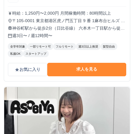
時給：1,250円〜2,000円 月間稼働時間：80時間以上
currency_yen
〒105-0001 東京都港区虎ノ門五丁目 9 番 1麻布台ヒルズ ガ
place
ーデンプラザB 5階 TOKYO VENTURE CAPlTAL HUB内（フ
神谷町駅から徒歩2分（日比谷線） 六本木一丁目駅から徒歩
train
ルリモートも可）
10分（南北線）
週3日〜 / 週12時間〜
calendar_today
全学年対象
一部リモート可
フルリモート
週3日以上推奨
髪型自由
私服OK
スタートアップ
求人を見る
お気に入り
grade