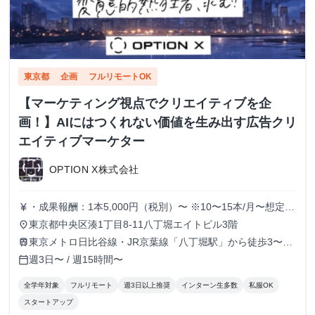
東京都
企画
フルリモートOK
【マーケティング視点でクリエイティブを企
画！】AIにはつくれない価値を生み出す広告クリ
エイティブマーケター
OPTION X株式会社
・成果報酬：1本5,000円（税別）〜 ※10〜15本/月〜想定
currency_yen
※経験、実績、能力等によって変動 ※トライアル期間の場
東京都中央区湊1丁目8-11八丁堀エイトビル3階
place
合変動あり
東京メトロ日比谷線・JR京葉線「八丁堀駅」から徒歩3〜6
train
分
週3日〜 / 週15時間〜
calendar_today
全学年対象
フルリモート
週3日以上推奨
インターン生多数
私服OK
スタートアップ