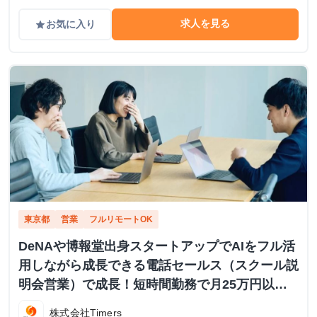
求人を見る
お気に入り
grade
東京都
営業
フルリモートOK
DeNAや博報堂出身スタートアップでAIをフル活
用しながら成長できる電話セールス（スクール説
明会営業）で成長！短時間勤務で月25万円以上
も
株式会社Timers