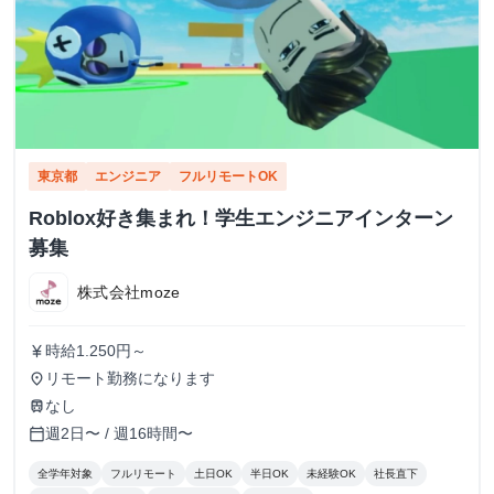
東京都
エンジニア
フルリモートOK
Roblox好き集まれ！学生エンジニアインターン
募集
株式会社moze
時給1.250円～
currency_yen
リモート勤務になります
place
なし
train
週2日〜 / 週16時間〜
calendar_today
全学年対象
フルリモート
土日OK
半日OK
未経験OK
社長直下