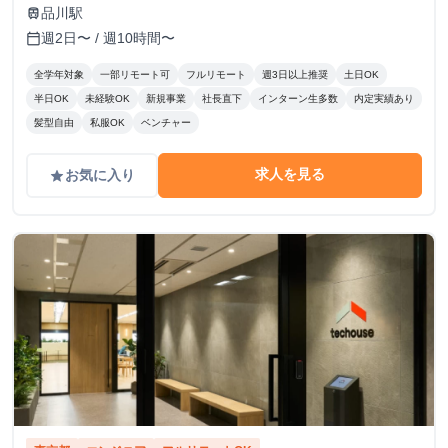
基準： 以下の4項目を5段階でスコアリングし、時給を決
品川駅
train
定。 時給変動のロジック(詳細はシートに記載） S評価： 期
週2日〜 / 週10時間〜
calendar_today
待を大きく上回り、社員と同等のバリューを発揮。 A評価：
期待通り。安定して高品質な成果を出している。（※現状維
全学年対象
一部リモート可
フルリモート
週3日以上推奨
土日OK
持〜微増） B/C評価： 期待を下回る。手離れが悪く、教育コ
半日OK
未経験OK
新規事業
社長直下
インターン生多数
内定実績あり
ストが成果を上回っている。 ※時給を下げる判断は、業務
髪型自由
私服OK
ベンチャー
範囲の縮小や、当初想定していたスキルレベルに達していな
い場合に適用します。
求人を見る
お気に入り
grade