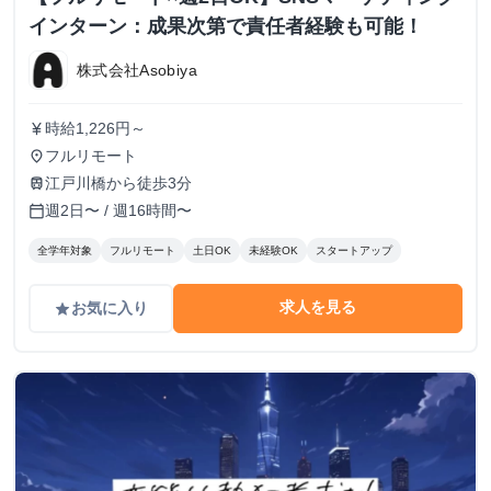
インターン：成果次第で責任者経験も可能！
株式会社Asobiya
時給1,226円～
currency_yen
フルリモート
place
江戸川橋から徒歩3分
train
週2日〜 / 週16時間〜
calendar_today
全学年対象
フルリモート
土日OK
未経験OK
スタートアップ
求人を見る
お気に入り
grade