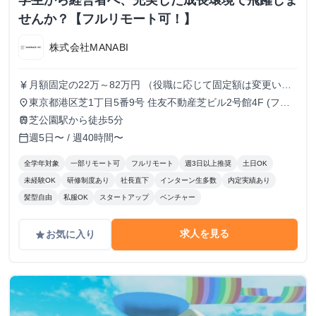
学生から経営者へ、充実した成長環境で飛躍しま
せんか？【フルリモート可！】
株式会社MANABI
月額固定の22万～82万円 （役職に応じて固定額は変更いた
currency_yen
します）
東京都港区芝1丁目5番9号 住友不動産芝ビル2号館4F (フル
place
リモート/出勤は自由です)
芝公園駅から徒歩5分
train
週5日〜 / 週40時間〜
calendar_today
全学年対象
一部リモート可
フルリモート
週3日以上推奨
土日OK
未経験OK
研修制度あり
社長直下
インターン生多数
内定実績あり
髪型自由
私服OK
スタートアップ
ベンチャー
求人を見る
お気に入り
grade