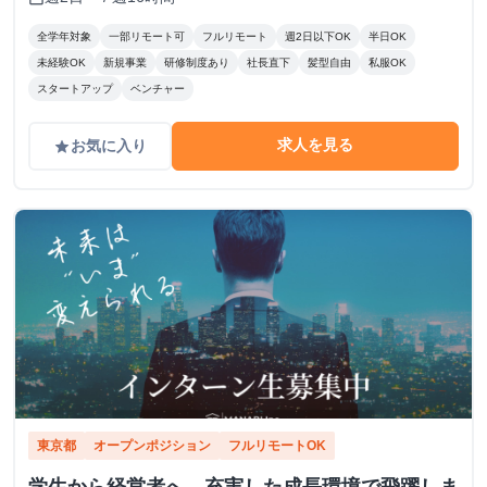
全学年対象
一部リモート可
フルリモート
週2日以下OK
半日OK
未経験OK
新規事業
研修制度あり
社長直下
髪型自由
私服OK
スタートアップ
ベンチャー
求人を見る
お気に入り
grade
東京都
オープンポジション
フルリモートOK