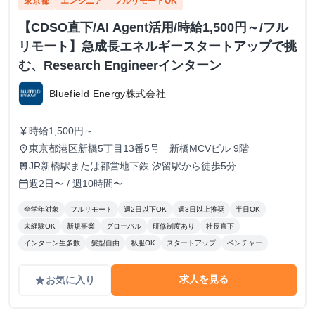
東京都
エンジニア
フルリモートOK
【CDSO直下/AI Agent活用/時給1,500円～/フル
リモート】急成長エネルギースタートアップで挑
む、Research Engineerインターン
Bluefield Energy株式会社
時給1,500円～
currency_yen
東京都港区新橋5丁目13番5号 新橋MCVビル 9階
place
JR新橋駅または都営地下鉄 汐留駅から徒歩5分
train
週2日〜 / 週10時間〜
calendar_today
全学年対象
フルリモート
週2日以下OK
週3日以上推奨
半日OK
未経験OK
新規事業
グローバル
研修制度あり
社長直下
インターン生多数
髪型自由
私服OK
スタートアップ
ベンチャー
求人を見る
お気に入り
grade