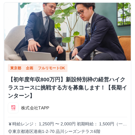
東京都
企画
フルリモートOK
【初年度年収800万円】新設特別枠の経営ハイク
ラスコースに挑戦する方を募集します！【長期イ
ンターン】
株式会社TAPP
時給レンジ： 1,250円 〜 2,000円 初期時給： 1,500円（一律
currency_yen
スタート） 改定タイミング： 3ヶ月ごとの契約更新時 評価
東京都港区港南1-2-70 品川シーズンテラス6階
place