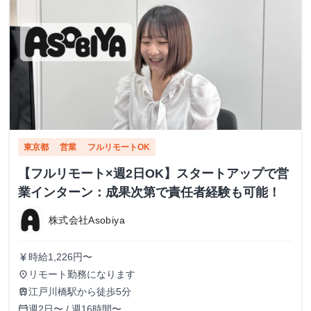
東京都
営業
フルリモートOK
【フルリモート×週2日OK】スタートアップで営
業インターン：成果次第で責任者経験も可能！
株式会社Asobiya
時給1,226円〜
currency_yen
リモート勤務になります
place
江戸川橋駅から徒歩5分
train
週2日〜 / 週16時間〜
calendar_today