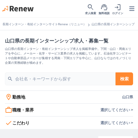
search
support_agent
login
Open
求人検索
無料相談
ログイン
chevron_right
長期インターン・有給インターンサイトRenew（リニュー）
山口県の長期インターンシップ
山口県の長期インターンシップ求人・募集一覧
山口県の長期インターン・有給インターンシップ求人を掲載準備中。下関・山口・周南エリ
アを中心に、メーカー・化学・サービス業界の求人を掲載しています。石油化学コンビナー
トや自動車部品メーカーが集積する周南・下関エリアを中心に、山口ならではのモノづくり
企業の実務経験が積めます。
search
検索
location_on
勤務地
山口県
work_outline
職種・業界
選択してください >
check
こだわり
選択してください >