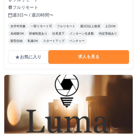
酬：1契約あたり 20,000円〜50,000円(業績に応じて変動)
フルリモート
train
週3日〜 / 週20時間〜
calendar_today
全学年対象
一部リモート可
フルリモート
週3日以上推奨
土日OK
未経験OK
研修制度あり
社長直下
インターン生多数
内定実績あり
髪型自由
私服OK
スタートアップ
ベンチャー
求人を見る
お気に入り
grade