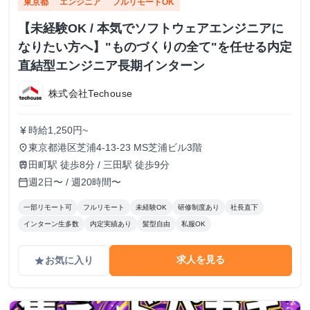
東京都
エンジニア
フルリモートOK
【未経験OK / 本気でソフトウェアエンジニアに
なりたい方へ】"ものづくりの全て"を任せる内定
直結型エンジニア長期インターン
株式会社Techouse
時給1,250円~
currency_yen
東京都港区芝浦4-13-23 MS芝浦ビル3階
place
田町駅 徒歩8分 / 三田駅 徒歩9分
train
週2日〜 / 週20時間〜
calendar_today
一部リモート可
フルリモート
未経験OK
研修制度あり
社長直下
インターン生多数
内定実績あり
髪型自由
私服OK
求人を見る
お気に入り
grade