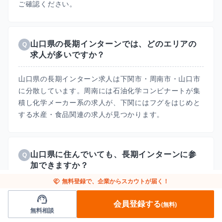
ご確認ください。
山口県の長期インターンでは、どのエリアの
Q
求人が多いですか？
山口県の長期インターン求人は下関市・周南市・山口市
に分散しています。周南には石油化学コンビナートが集
積し化学メーカー系の求人が、下関にはフグをはじめと
する水産・食品関連の求人が見つかります。
山口県に住んでいても、長期インターンに参
Q
加できますか？
handshake
無料登録で、企業からスカウトが届く！
はい、可能です。山口県内の化学メーカーや水産・食品
support_agent
系の求人に加えて、フルリモート対応の求人なら山口県
会員登録する
(無料)
無料相談
に住みながら都心企業の実務にオンラインで参加できま