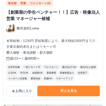
東京都
営業
フルリモートOK
【創業期の学生ベンチャー！！】広告・映像法人
営業 マネージャー候補
株式会社Luma
時給制：1230円 昇給制度により、最大時給2000円までステ
currency_yen
ップアップ可能です メンバーの半分以上が女性のため、女
東京都内本社またはリモート可
place
性も働きやすい環境です！
大塚駅・東池袋駅・新大塚駅
train
週2日〜 / 週8時間〜
calendar_today
全学年対象
一部リモート可
フルリモート
週2日以下OK
週3日以上推奨
土日OK
半日OK
未経験OK
新規事業
研修制度あり
社長直下
インターン生多数
髪型自由
私服OK
スタートアップ
求人を見る
お気に入り
grade