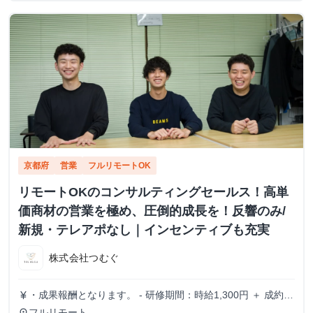
京都府
営業
フルリモートOK
リモートOKのコンサルティングセールス！高単
価商材の営業を極め、圧倒的成長を！反響のみ/
新規・テレアポなし｜インセンティブも充実
株式会社つむぐ
・成果報酬となります。 - 研修期間：時給1,300円 ＋ 成約報
currency_yen
酬 - 研修終了後：完全成果報酬（成約報酬のみ） - 成約報
フルリモート
place