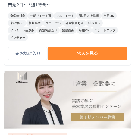
週2日〜 / 週1時間〜
calendar_today
全学年対象
一部リモート可
フルリモート
週3日以上推奨
半日OK
未経験OK
新規事業
グローバル
研修制度あり
社長直下
インターン生多数
内定実績あり
髪型自由
私服OK
スタートアップ
ベンチャー
求人を見る
お気に入り
grade