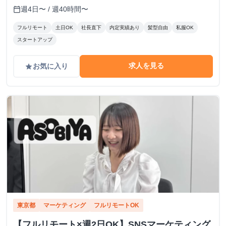
週4日〜 / 週40時間〜
calendar_today
フルリモート
土日OK
社長直下
内定実績あり
髪型自由
私服OK
スタートアップ
求人を見る
お気に入り
grade
東京都
マーケティング
フルリモートOK
【フルリモート×週2日OK】SNSマーケティング