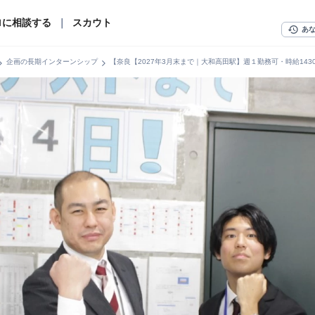
ロに相談する
｜
スカウト
history
あ
n_right
chevron_right
企画の長期インターンシップ
【奈良【2027年3月末まで｜大和高田駅】週１勤務可・時給1