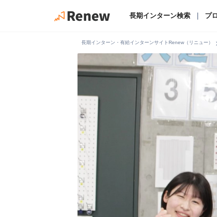
長期インターン検索
｜
プ
chevro
長期インターン・有給インターンサイトRenew（リニュー）