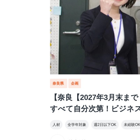
奈良県
企画
【奈良【2027年3月末ま
すべて自分次第！ビジネ
人材
全学年対象
週2日以下OK
未経験O