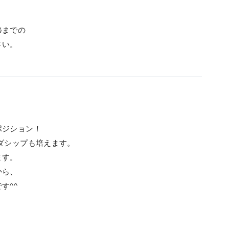
修までの
さい。
ポジション！
ダシップも培えます。
ます。
から、
す^^
！