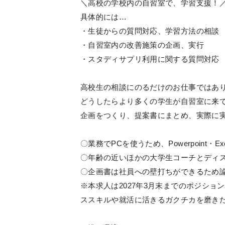
＼高校の学校内の自習室で、学習支援！
具体的には…
・生徒からの質問対応、学習方法の相談
・自習室内の改善施策の企画、実行
・スタディサプリ利用に関する質問対応
高校生の相談にのるだけのお仕事ではあ
どうしたらより多くの学生が自習室に来
企画をつくり、提案書にまとめ、実際に
〇業務でPCを使うため、Powerpoint・
〇年齢の近いほかの大学生コーチとディ
〇企画書は社員への壁打ちができるため
※本求人は2027年3月末までのポジシ
ススキルや就活に活きるガクチカを磨き