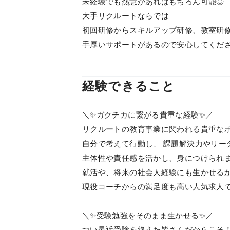
未経験でも熱意があればもちろん可能◎
大手リクルートならでは
初回研修からスキルアップ研修、教室研
手厚いサポートがあるので安心してくだ
経験できること
＼✨ガクチカに繋がる貴重な経験✨／
リクルートの教育事業に関われる貴重な
自分で考えて行動し、 課題解決力やリー
主体性や責任感を活かし、身につけられ
就活や、将来の社会人経験にも生かせる
現役コーチからの満足度も高い人気求人で
＼✨受験勉強をそのまま生かせる✨／
つい最近受験を終えた皆さんだからこそ