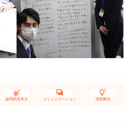
settings_suggest
forum
tips_and_updates
論理的思考力
コミュニケーション
課題解決