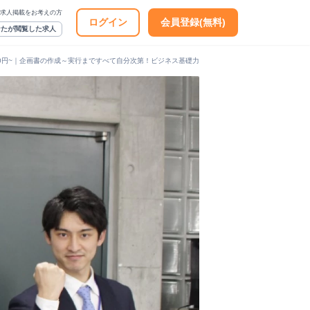
求人掲載をお考えの方
ログイン
会員登録(無料)
なたが閲覧した求人
430円~｜企画書の作成～実行まですべて自分次第！ビジネス基礎力を身に着けたい人はぜひご応募く