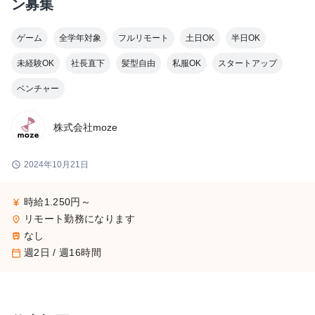
ン募集
ゲーム
全学年対象
フルリモート
土日OK
半日OK
未経験OK
社長直下
髪型自由
私服OK
スタートアップ
ベンチャー
株式会社moze
schedule
2024年10月21日
時給1.250円～
currency_yen
リモート勤務になります
place
なし
train
週2日 / 週16時間
calendar_today