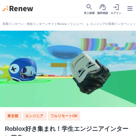
search
support_agent
login
Open
求人検索
無料相談
ログイン
chevron_right
長期インターン・有給インターンサイトRenew（リニュー）
エンジニアの長期インターンシッ
東京都
エンジニア
フルリモートOK
Roblox好き集まれ！学生エンジニアインター