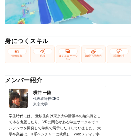
身につくスキル
manage_search
query_stats
forum
settings_suggest
tips_and_updates
情報収集
分析
コミュニケーシ
論理的思考力
課題解決
ョン
メンバー紹介
横井 一隆
代表取締役CEO
東京大学
学生時代には、 受験生向け東京大学情報本の編集長とし
て本を出版したり、 VRに関心がある学生サークルでコ
ンテンツを開発して学祭で展示したりしていました。 大
学卒業後は、IT系ベンチャーに就職し、Webメディア事