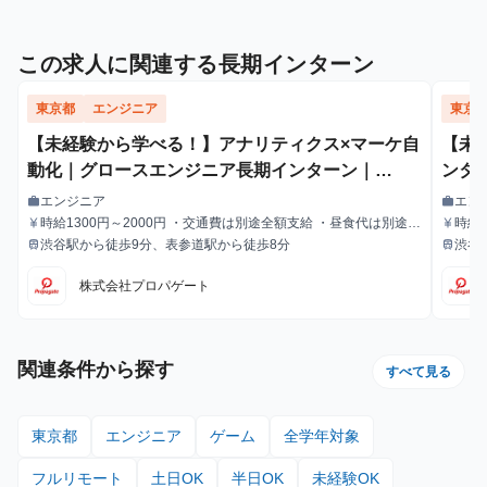
この求人に関連する長期インターン
東京都
エンジニア
東京
【未経験から学べる！】アナリティクス×マーケ自
【未
動化｜グロースエンジニア長期インターン｜
ンター
Claude Code・n8nを駆使して「人がやらなくて
自動化
エンジニア
エン
work
work
職種
職種
いい仕事」を消す開発 #AI活用 #Python #自動化
時給1300円～2000円 ・交通費は別途全額支給 ・昼食代は別途全
時給
currency_yen
currency_yen
給与
給与
額支給 ・研修期間終了後は時給1,400円～
額支
渋谷駅から徒歩9分、表参道駅から徒歩8分
渋谷
train
train
最寄駅
最寄駅
株式会社プロパゲート
関連条件から探す
すべて見る
東京都
エンジニア
ゲーム
全学年対象
フルリモート
土日OK
半日OK
未経験OK