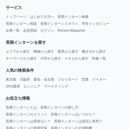
サービス
トップページ
はじめての方へ
長期インターン検索
長期インターン相談
長期インターンスカウト
学生インタビュー
企業一覧
会員登録
ログイン
Renew Magazine
長期インターンを探す
エリアから探す
職種から探す
業界から探す
働き方から探す
キーワードから探す
大学から探す
スキルから探す
特集一覧
人気の検索条件
東京都
大阪府
愛知・名古屋
フルリモート
営業
ライター
SNS運用
エンジニア
マーケティング
お役立ち情報
長期インターンとは
長期インターンの探し方
長期インターンのメリット
長期インターンはいつから？
長期インターンは意味ない？
長期インターンは就活に有利？
長期インターンの面接対策
長期インターンの志望動機