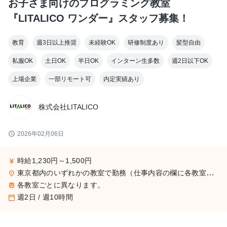
お子さま向けのプログラミング教室
『LITALICO ワンダー』スタッフ募集！
教育
週3日以上推奨
未経験OK
研修制度あり
髪型自由
私服OK
土日OK
半日OK
インターン生多数
週2日以下OK
上場企業
一部リモート可
内定実績あり
株式会社LITALICO
schedule
2026年02月06日
時給1,230円～1,500円
currency_yen
東京都内のいずれかの教室で勤務（仕事内容の欄に各教室の住所を記載しております。）
place
各教室ごとに異なります。
train
週2日 / 週10時間
calendar_today