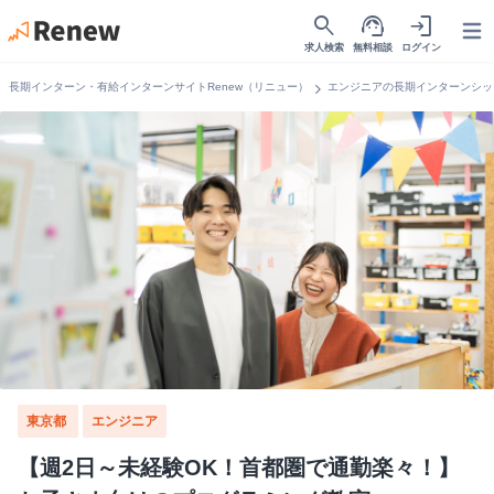
search
support_agent
login
Open
求人検索
無料相談
ログイン
chevron_right
長期インターン・有給インターンサイトRenew（リニュー）
エンジニアの長期インターンシッ
東京都
エンジニア
【週2日～未経験OK！首都圏で通勤楽々！】