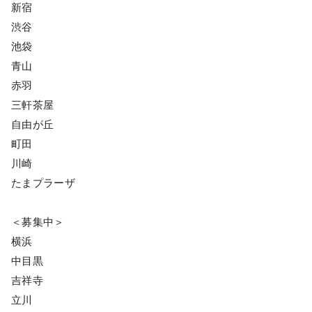
新宿
渋谷
池袋
青山
赤羽
三軒茶屋
自由が丘
町田
川崎
たまプラーザ
＜募集中＞
横浜
中目黒
吉祥寺
立川