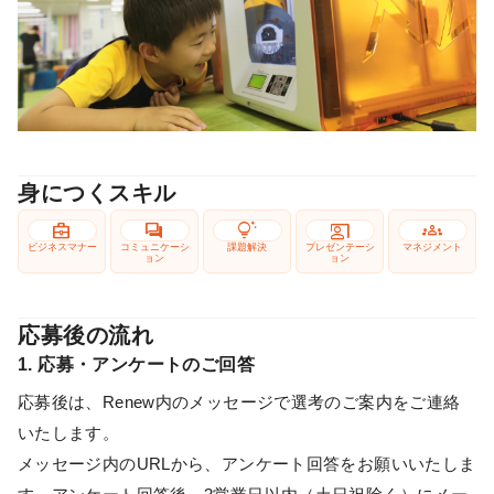
身につくスキル
business_center
forum
tips_and_updates
co_present
groups
ビジネスマナー
コミュニケーシ
課題解決
プレゼンテーシ
マネジメント
ョン
ョン
応募後の流れ
1. 応募・アンケートのご回答
応募後は、Renew内のメッセージで選考のご案内をご連絡
いたします。
メッセージ内のURLから、アンケート回答をお願いいたしま