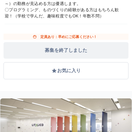
～）の勤務が見込める方は優遇します。
〇プログラミング、ものづくりの経験がある方はもちろん歓
迎！（学校で学んだ、趣味程度でもOK！年数不問）
face
定員あり：早めにご応募ください！
募集を終了しました
grade
お気に入り