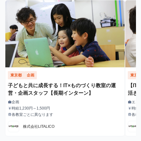
東京都
企画
東京
子どもと共に成長する！IT×ものづくり教室の運
【I
営・企画スタッフ【長期インターン】
活き
企画
エン
work
work
職種
職種
時給1,230円～1,500円
時給1
currency_yen
currency_yen
給与
給与
各教室ごとに異なります
各教
train
train
最寄駅
最寄駅
株式会社LITALICO