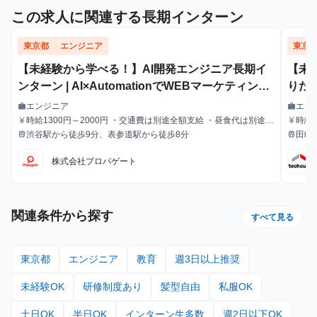
この求人に関連する長期インターン
東京都
エンジニア
東京
【未経験から学べる！】AI開発エンジニア長期イ
【未
ンターン | AI×AutomationでWEBマーケティング
りた
自動化 #アプリ開発 #AI活用 #マーケティング
結型
エンジニア
エン
work
work
職種
職種
時給1300円～2000円 ・交通費は別途全額支給 ・昼食代は別途全
時給1
currency_yen
currency_yen
給与
給与
額支給 ・研修期間終了後は時給1,400円～
渋谷駅から徒歩9分、表参道駅から徒歩8分
田町駅
train
train
最寄駅
最寄駅
株式会社プロパゲート
関連条件から探す
すべて見る
東京都
エンジニア
教育
週3日以上推奨
未経験OK
研修制度あり
髪型自由
私服OK
土日OK
半日OK
インターン生多数
週2日以下OK