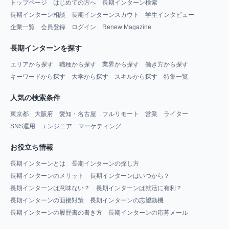
トップページ
はじめての方へ
長期インターン検索
長期インターン相談
長期インターンスカウト
学生インタビュー
企業一覧
会員登録
ログイン
Renew Magazine
長期インターンを探す
エリアから探す
職種から探す
業界から探す
働き方から探す
キーワードから探す
大学から探す
スキルから探す
特集一覧
人気の検索条件
東京都
大阪府
愛知・名古屋
フルリモート
営業
ライター
SNS運用
エンジニア
マーケティング
お役立ち情報
長期インターンとは
長期インターンの探し方
長期インターンのメリット
長期インターンはいつから？
長期インターンは意味ない？
長期インターンは就活に有利？
長期インターンの面接対策
長期インターンの志望動機
長期インターンの履歴書の書き方
長期インターンの応募メール