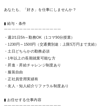
あなたも、「好き」を仕事にしませんか？
▮ 給与・条件
￣￣￣￣￣￣￣￣￣￣￣￣￣￣￣
・週2/1日5h～勤務OK（1コマ90分授業）
・1230円～1500円（交通費別途：上限5万円まで支給）
・土日どちらかの勤務必須
・1年以上の長期就業可能な方
・昇進・昇給チャレンジ制度あり
・服装自由
・正社員登用実績有
・友人・知人紹介リファラル制度あり
▮ お任せする仕事内容
￣￣￣￣￣￣￣￣￣￣￣￣￣￣￣