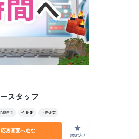
タースタッフ
髪型自由
私服OK
上場企業
grade
応募画面へ進む
お気に入り