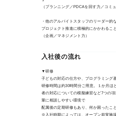
（プランニング／PDCAを回す力／コミ
・他のアルバイトスタッフのリーダー的
プロジェクト推進に積極的にかかわるこ
（企画／マネジメント力）
入社後の流れ
▼研修
子どもの対応の仕方や、プログラミング基
研修時間は約30時間分ご用意。１か月ほ
者の対応についての模擬練習など7つの
輩に相談しやすい環境で
配属後の定期研修もあり、何か困ったこ
※入社時期によっては、オープン前実施場