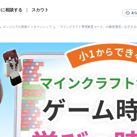
ロに相談する
｜
スカウト
history
あ
n_right
chevron_right
エンジニアの長期インターンシップ
「マインクラフト専用教育コース」の教室運営／お子さま