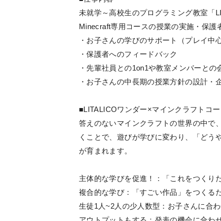
未就学～高校生のプログラミング教室「LI
Minecraft専用コースの授業の実施
・お子さんの学びのサポート（プレイ中
・保護者へのフィードバック
・先輩社員との1on1や教室メンバーとの
・お子さんの中長期の授業方針の設計・
■LITALICOワンダー×マインクラフトコ
答えのないマインクラフトの世界の中で
くことで、遊びが学びに変わり、「どう
が育まれます。
主体的な学びを促進！：「これをつくり
複合的な学び：「すごい作品」をつくる
生徒1人~2人の少人数型：お子さんに合
アウトプットもする：発表の機会に合わ