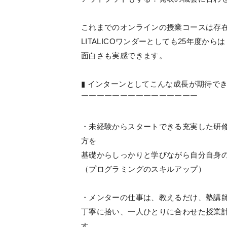
これまでのオンラインの授業コースは存
LITALICOワンダーとしても25年度
面白さも実感できます。
▮ インターンとしてこんな成長が期待で
￣￣￣￣￣￣￣￣￣￣￣￣￣￣￣
・未経験からスタートできる充実した研修
方を
基礎からしっかりと学びながら自分自身
（プログラミングのスキルアップ）
・メンターの仕事は、教えるだけ、塾講
丁寧に拾い、一人ひとりに合わせた授業
す