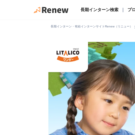
長期インターン検索
｜
プ
chevro
長期インターン・有給インターンサイトRenew（リニュー）