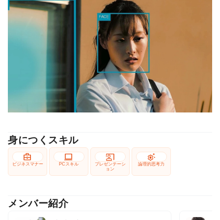
身につくスキル
business_center
computer
co_present
settings_suggest
ビジネスマナー
PCスキル
プレゼンテーシ
論理的思考力
ョン
メンバー紹介