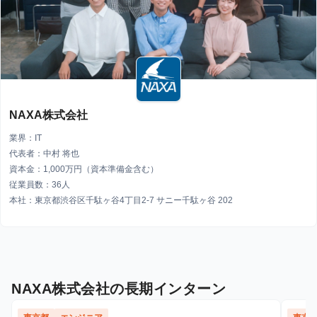
NAXA株式会社
業界：IT
代表者：中村 将也
資本金：1,000万円（資本準備金含む）
従業員数：36人
本社：東京都渋谷区千駄ヶ谷4丁目2-7 サニー千駄ヶ谷 202
NAXA株式会社の長期インターン