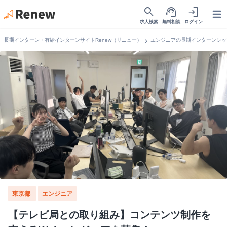
search
support_agent
login
Open
求人検索
無料相談
ログイン
chevron_right
長期インターン・有給インターンサイトRenew（リニュー）
エンジニアの長期インターンシッ
東京都
エンジニア
【テレビ局との取り組み】コンテンツ制作を