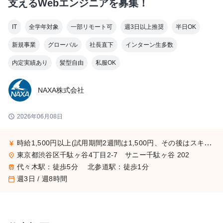
支えるWebエンジニアを募集！
IT
全学年対象
一部リモート可
週3日以上推奨
半日OK
新規事業
グローバル
社長直下
インターン生多数
内定実績あり
髪型自由
私服OK
NAXA株式会社
schedule
2026年06月08日
時給1,500円以上(試用期間2週間は1,500円、その後はスキルに応じた金額を支給) ※ご経験によってオファー条件は変動する可能性がございます。 ※金額によっては、業務委託契約での採用となる場合もございます。
currency_yen
東京都渋谷区千駄ヶ谷4丁目2-7 サニー千駄ヶ谷 202
place
代々木駅：徒歩5分 北参道駅：徒歩1分
train
週3日 / 週8時間
calendar_today