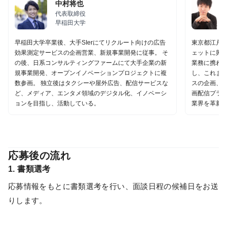
中村将也
代表取締役
早稲田大学
早稲田大学卒業後、大手SIerにてリクルート向けの広告
東京都江戸
効果測定サービスの企画営業、新規事業開発に従事。 そ
ェットに興
の後、日系コンサルティングファームにて大手企業の新
業務に携わ
規事業開発、オープンイノベーションプロジェクトに複
し、これまで
数参画。 独立後はタクシーや屋外広告、配信サービスな
スの企画、
ど、メディア、エンタメ領域のデジタル化、イノベーシ
画配信プラ
ョンを目指し、活動している。
業界を革新
応募後の流れ
1. 書類選考
応募情報をもとに書類選考を行い、面談日程の候補日をお送
りします。