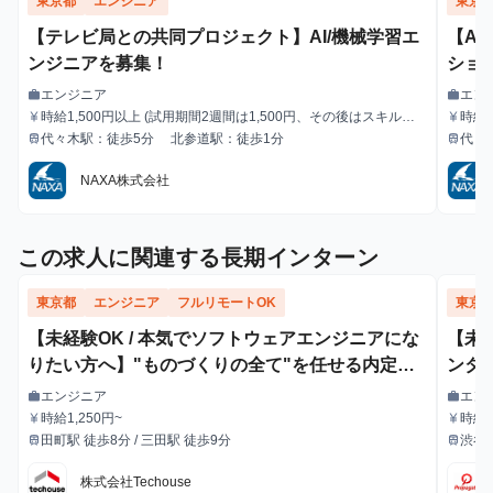
東京都
エンジニア
東京
【テレビ局との共同プロジェクト】AI/機械学習エ
【A
ンジニアを募集！
ショ
エンジニア
エン
work
work
職種
職種
時給1,500円以上 (試用期間2週間は1,500円、その後はスキルに
時給
currency_yen
currency_yen
給与
給与
応じた金額を支給) ※ご経験によってオファー条件は変動する可
じた
代々木駅：徒歩5分 北参道駅：徒歩1分
代々
train
train
最寄駅
最寄駅
能性がございます。 ※金額によっては、業務委託契約での採用と
性が
なる場合もございます。
る場
NAXA株式会社
この求人に関連する長期インターン
東京都
エンジニア
フルリモートOK
東京
【未経験OK / 本気でソフトウェアエンジニアにな
【未
りたい方へ】"ものづくりの全て"を任せる内定直
ンター
結型エンジニア長期インターン
自動化
エンジニア
エン
work
work
職種
職種
時給1,250円~
時給
currency_yen
currency_yen
給与
給与
額支
田町駅 徒歩8分 / 三田駅 徒歩9分
渋谷
train
train
最寄駅
最寄駅
株式会社Techouse