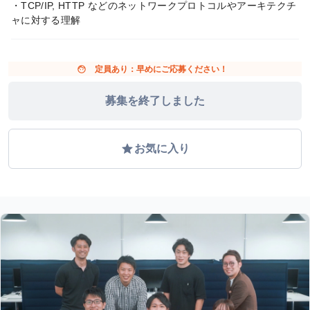
・TCP/IP, HTTP などのネットワークプロトコルやアーキテクチ
ャに対する理解
face
定員あり：早めにご応募ください！
募集を終了しました
grade
お気に入り