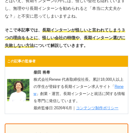
とはいえ、長期インターンの中には、怪しい会社も隠れています
し、無理やり長期インターンを勧められると「本当に大丈夫か
な？」と不安に思ってしまいますよね。
そこで本記事では、
長期インターンが怪しいと言われてしまう３
つの理由をもとに
、
怪しい会社の特徴や
、
長期インターン選びに
失敗しない方法
について解説していきます。
この記事の監修者
柴田 将希
株式会社Renew 代表取締役社長。累計18,000人以上
の学生が登録する長期インターン求人サイト「
Rene
w
」創業・運営。長期インターンと就活に関する情報
を専門に発信しています。
最終監修日:2026年6月｜
コンテンツ制作ポリシー