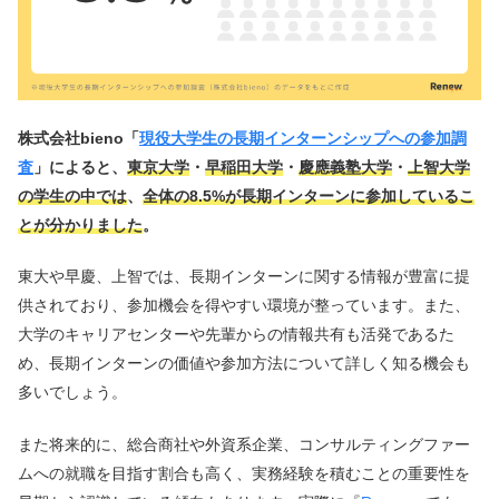
株式会社bieno「
現役大学生の長期インターンシップへの参加調
査
」によると、
東京大学
・
早稲田大学
・
慶應義塾大学
・
上智大学
の学生の中では
、
全体の8.5%が長期インターンに参加しているこ
とが分かりました
。
東大や早慶、上智では、長期インターンに関する情報が豊富に提
供されており、参加機会を得やすい環境が整っています。また、
大学のキャリアセンターや先輩からの情報共有も活発であるた
め、長期インターンの価値や参加方法について詳しく知る機会も
多いでしょう。
また将来的に、総合商社や外資系企業、コンサルティングファー
ムへの就職を目指す割合も高く、実務経験を積むことの重要性を