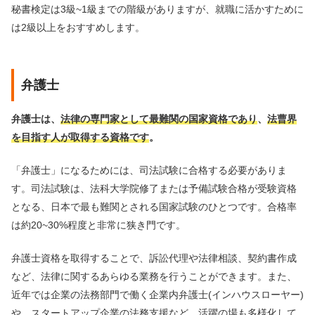
秘書検定は3級~1級までの階級がありますが、就職に活かすために
は2級以上をおすすめします。
弁護士
弁護士は、
法律の専門家として最難関の国家資格であり
、
法曹界
を目指す人が取得する資格です
。
「弁護士」になるためには、司法試験に合格する必要がありま
す。司法試験は、法科大学院修了または予備試験合格が受験資格
となる、日本で最も難関とされる国家試験のひとつです。合格率
は約20~30%程度と非常に狭き門です。
弁護士資格を取得することで、訴訟代理や法律相談、契約書作成
など、法律に関するあらゆる業務を行うことができます。また、
近年では企業の法務部門で働く企業内弁護士(インハウスローヤー)
や、スタートアップ企業の法務支援など、活躍の場も多様化して