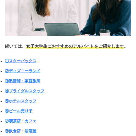
続いては、
女子大学生におすすめのアルバイトをご紹介します
。
①スターバックス
②ディズニーランド
③塾講師・家庭教師
④ブライダルスタッフ
⑤ホテルスタッフ
⑥ビール売り子
⑦喫茶店・カフェ
⑧飲食店・居酒屋