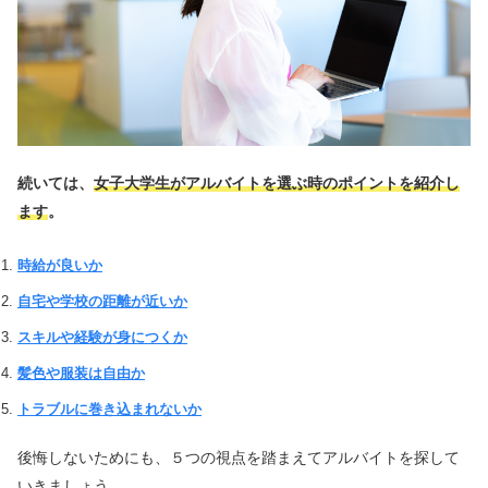
続いては、
女子大学生がアルバイトを選ぶ時のポイントを紹介し
ます
。
時給が良いか
自宅や学校の距離が近いか
スキルや経験が身につくか
髪色や服装は自由か
トラブルに巻き込まれないか
後悔しないためにも、５つの視点を踏まえてアルバイトを探して
いきましょう。