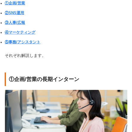
①企画/営業
②SNS運用
③人事/広報
④マーケティング
⑤事務/アシスタント
それぞれ解説します。
①企画/営業の長期インターン