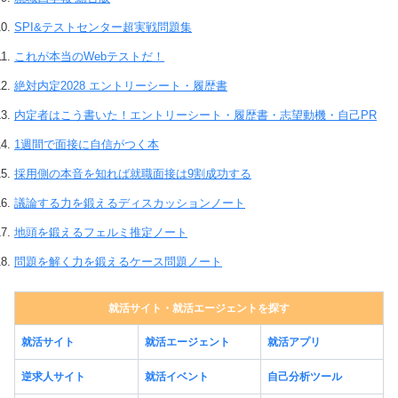
SPI&テストセンター超実戦問題集
これが本当のWebテストだ！
絶対内定2028 エントリーシート・履歴書
内定者はこう書いた！エントリーシート・履歴書・志望動機・自己PR
1週間で面接に自信がつく本
採用側の本音を知れば就職面接は9割成功する
議論する力を鍛えるディスカッションノート
地頭を鍛えるフェルミ推定ノート
問題を解く力を鍛えるケース問題ノート
就活サイト・就活エージェントを探す
就活サイト
就活エージェント
就活アプリ
逆求人サイト
就活イベント
自己分析ツール