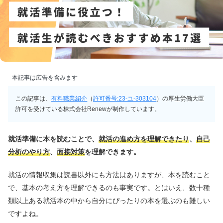
本記事は広告を含みます
この記事は、
有料職業紹介
（
許可番号:23-ユ-303104
）の厚生労働大臣
許可を受けている株式会社Renewが制作しています。
就活準備に本を読むことで、
就活の進め方を理解できたり
、
自己
分析のやり方
、
面接対策
を理解できます。
就活の情報収集は読書以外にも方法はありますが、本を読むこと
で、基本の考え方を理解できるのも事実です。とはいえ、数十種
類以上ある就活本の中から自分にぴったりの本を選ぶのも難しい
ですよね。