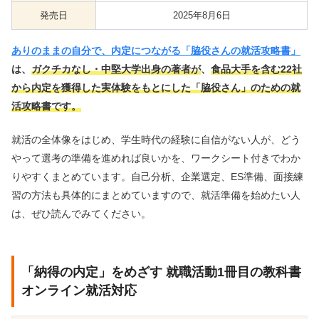
発売日
2025年8月6日
ありのままの自分で、内定につながる「脇役さんの就活攻略書」
は、
ガクチカなし・中堅大学出身の著者が
、
食品大手を含む22社
から内定を獲得した実体験をもとにした「脇役さん」のための就
活攻略書です。
就活の全体像をはじめ、学生時代の経験に自信がない人が、どう
やって選考の準備を進めれば良いかを、ワークシート付きでわか
りやすくまとめています。自己分析、企業選定、ES準備、面接練
習の方法も具体的にまとめていますので、就活準備を始めたい人
は、ぜひ読んでみてください。
「納得の内定」をめざす 就職活動1冊目の教科書
オンライン就活対応