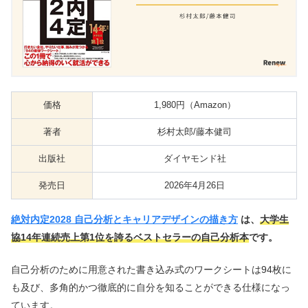
価格
1,980円（Amazon）
著者
杉村太郎/藤本健司
出版社
ダイヤモンド社
発売日
2026年4月26日
絶対内定2028 自己分析とキャリアデザインの描き方
は、
大学生
協14年連続売上第1位を誇るベストセラーの自己分析本
です。
自己分析のために用意された書き込み式のワークシートは94枚に
も及び、多角的かつ徹底的に自分を知ることができる仕様になっ
ています。