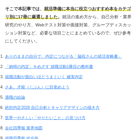
そこで本記事では、
就活準備に本当に役立つおすすめ本をカテゴ
リ別に17冊に厳選しました
。
就活の進め方から、自己分析・業界
研究のやり方、Webテスト対策や面接対策、グループディスカッ
ション対策など、必要な項目ごとにまとめているので、ぜひ参考
にしてください。
ありのままの自分で、内定につながる「脇役さんの就活攻略書」
「納得の内定」をめざす 就職活動1冊目の教科書
就職活動が面白いほどうまくいく 確実内定
さあ、才能（じぶん）に目覚めよう
適職の結論
絶対内定2028 自己分析とキャリアデザインの描き方
世界一やさしい「やりたいこと」の見つけ方
会社四季報 業界地図
就職四季報 総合版