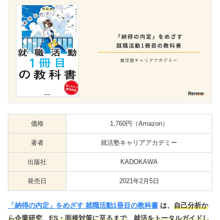
価格
1,760円（Amazon）
著者
就活塾キャリアアカデミー
出版社
KADOKAWA
発売日
2021年2月5日
「納得の内定」をめざす 就職活動1冊目の教科書
は、
自己分析か
ら企業研究
、
ES・面接対策に至るまで
、
就活をトータルガイドし