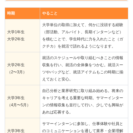
時期
やること
大学単位の取得に加えて、何かに没頭する経験
大学1年生
（部活動、アルバイト、長期インターンなど）
大学2年生
を積むことで、学生時代に力を入れたこと（ガ
クチカ）を就活で語れるようになります。
就活のスケジュールや取り組むべきことの情報
大学2年生
収集を行い、就活の全体像をつかむ。就活スー
（2〜3月）
ツやバッグなど、就活アイテムもこの時期に揃
えておくと安心。
自己分析と業界研究に取り組み始める。将来の
大学3年生
キャリアを考える重要な時期。サマーインター
（4月〜5月）
ンの情報収集も並行して行い、少しでも興味が
あれば応募する。
サマーインターンに参加し、仕事体験や社員と
大学3年生
のコミュニケーションを通して業界・企業理解