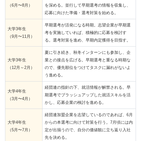
（6月〜8月）
を深める。並行して早期選考の情報を収集し、
応募に向けた準備・選考対策を始める。
早期選考が活発になる時期。志望企業が早期選
大学3年生
考を実施していれば、積極的に応募を検討す
（9月〜11月）
る。選考対策を進め、早期内定獲得を目指す。
夏に引き続き、秋冬インターンにも参加し、企
大学3年生
業との接点を広げる。早期選考と重なる時期な
（12月～2月）
ので、優先順位をつけてタスクに漏れがないよ
う進める。
経団連の指針の下、就活情報が解禁される。早
大学4年生
期選考でブラッシュアップした就活スキルを活
（3月〜4月）
かし、応募企業の検討を進める。
経団連加盟企業を志望しているのであれば、6月
大学4年生
からの本選考に向けて対策を行う。7月頃には内
（5月〜7月）
定が出揃うので、自分の価値観に立ち返り入社
先を決める。