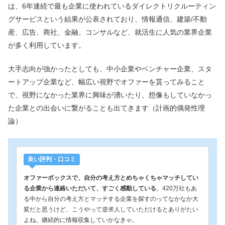
は、6年連続で最も企業に使われているダイレクトリクルーティン
グサービスという結果が公表されており、情報通信、建築/不動
産、広告、商社、金融、コンサルなど、就活生に人気の業界企業
が多く利用しています。
大手志向が強かったとしても、中小企業やベンチャー企業、スタ
ートアップ企業など、幅広い視野でオファーを貰ってみること
で、視野になかった業界に興味が湧いたり、想像もしていなかっ
た企業との出会いに繋がることも出てきます（計画的偶発性理
論）
良い評判・口コミ
オファーボックスで、自分の考え方とめちゃくちゃマッチしてい
る企業から連絡いただいて、すごく感動している
。420万社もあ
る中から自分の考え方とマッチする企業を探すのってなかなか大
変だと思うけど、こうやって逆求人していただけるとありがたい
よね。継続的に情報収集していかなきゃ。