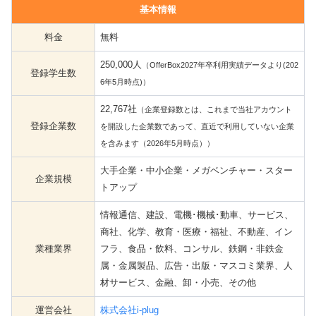
基本情報
料金
無料
250,000人
（OfferBox2027年卒利用実績データより(202
登録学生数
6年5月時点)）
22,767社
（企業登録数とは、これまで当社アカウント
登録企業数
を開設した企業数であって、直近で利用していない企業
を含みます（2026年5月時点））
大手企業・中小企業・メガベンチャー・スター
企業規模
トアップ
情報通信、建設、電機･機械･動車、サービス、
商社、化学、教育・医療・福祉、不動産、イン
業種業界
フラ、食品・飲料、コンサル、鉄鋼・非鉄金
属・金属製品、広告・出版・マスコミ業界、人
材サービス、金融、卸・小売、その他
運営会社
株式会社i-plug