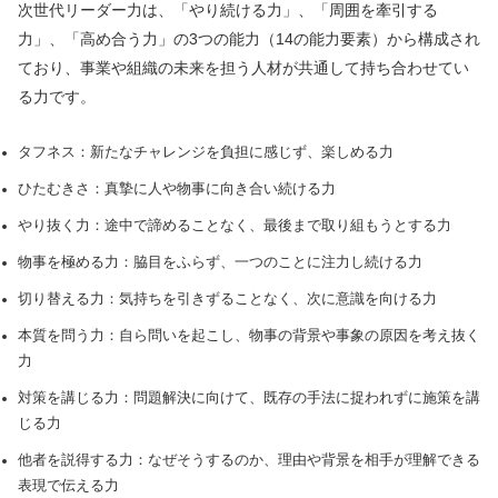
次世代リーダー力は、「やり続ける力」、「周囲を牽引する
力」、「⾼め合う力」の3つの能力（14の能力要素）から構成され
ており、事業や組織の未来を担う⼈材が共通して持ち合わせてい
る力です。
タフネス：新たなチャレンジを負担に感じず、楽しめる力
ひたむきさ：真摯に⼈や物事に向き合い続ける力
やり抜く力：途中で諦めることなく、最後まで取り組もうとする力
物事を極める力：脇目をふらず、⼀つのことに注力し続ける力
切り替える力：気持ちを引きずることなく、次に意識を向ける力
本質を問う力：⾃ら問いを起こし、物事の背景や事象の原因を考え抜く
力
対策を講じる力：問題解決に向けて、既存の⼿法に捉われずに施策を講
じる力
他者を説得する力：なぜそうするのか、理由や背景を相⼿が理解できる
表現で伝える力