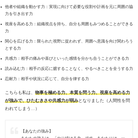
他者や組織を動かす力：実現に向けて必要な役割や計画を元に周囲の協
力を引き出す力
視座を高める力：組織視点を持ち、⾃分も周囲もみつめることができる
力
関心を広げる力：限られた視野に捉われず、周囲へ意識を向け関わろう
とする力
共感力：相⼿の痛みや喜びといった感情を分かち合うことができる力
読み込む力：相⼿の反応に臆することなく、やるべきことを全うする力
忍耐力：相⼿や状況に応じて、⾃分を律する力
こちらも私は、
物事を極める力、本質を問う力、視座を高める力
が強みで、ひたむきさや共感力が弱み
となりました（人間性を問
われてしまう…）
【あなたの強み】