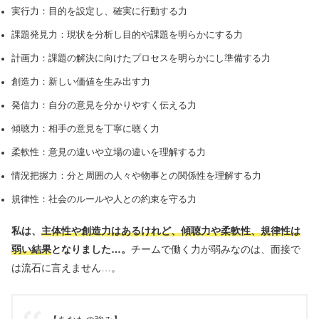
実行力：目的を設定し、確実に⾏動する力
課題発見力：現状を分析し目的や課題を明らかにする力
計画力：課題の解決に向けたプロセスを明らかにし準備する力
創造力：新しい価値を⽣み出す力
発信力：⾃分の意⾒を分かりやすく伝える力
傾聴力：相⼿の意⾒を丁寧に聴く力
柔軟性：意⾒の違いや⽴場の違いを理解する力
情況把握力：分と周囲の⼈々や物事との関係性を理解する力
規律性：社会のルールや⼈との約束を守る力
私は、
主体性や創造力はあるけれど、傾聴力や柔軟性、規律性は
弱い結果
となりました…。
チームで働く力が弱みなのは、面接で
は流石に言えません…。