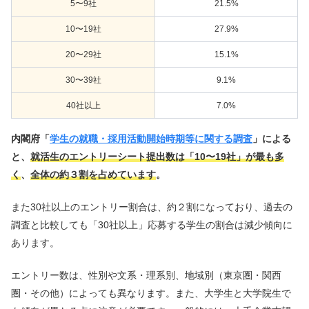
5〜9社
21.5%
10〜19社
27.9%
20〜29社
15.1%
30〜39社
9.1%
40社以上
7.0%
内閣府「
学生の就職・採用活動開始時期等に関する調査
」による
と、
就活生のエントリーシート提出数は「10〜19社」が最も多
く
、
全体の約３割を占めています
。
また30社以上のエントリー割合は、約２割になっており、過去の
調査と比較しても「30社以上」応募する学生の割合は減少傾向に
あります。
エントリー数は、性別や文系・理系別、地域別（東京圏・関西
圏・その他）によっても異なります。また、大学生と大学院生で