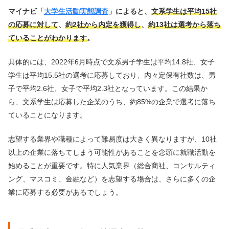
マイナビ「
大学生活動実態調査
」によると、
文系学生は平均15社
の応募に対して
、
約2社から内定を獲得し
、
約13社は選考から落ち
ていることがわかります
。
具体的には、2022年6月時点で文系男子学生は平均14.8社、女子
学生は平均15.5社の選考に応募しており、内々定保有社数は、男
子で平均2.6社、女子で平均2.3社となっています。この結果か
ら、文系学生は応募した企業のうち、約85%の企業で選考に落ち
ていることになります。
志望する業界や職種によって難易度は大きく異なりますが、10社
以上の企業に落ちてしまう可能性があることを念頭に就職活動を
始めることが重要です。特に人気業界（総合商社、コンサルティ
ング、マスコミ、金融など）を志望する場合は、さらに多くの企
業に応募する必要があるでしょう。