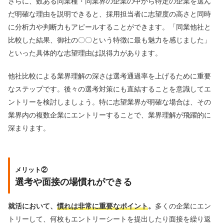
さらに、数ある同業種・同業界の企業の中から特定の企業を選ん
だ明確な理由を説明できると、採用担当者に志望度の高さと同時
に分析力や判断力もアピールすることができます。「同業他社と
比較した結果、御社の〇〇という特徴に最も魅力を感じました」
といった具体的な志望理由は説得力があります。
他社比較による業界理解の深さは選考通過率を上げるために重要
なステップです。後々の選考対策にも直結することを意識してエ
ントリーを検討しましょう。特に志望業界が明確な場合は、その
業界内の複数企業にエントリーすることで、業界理解が飛躍的に
深まります。
メリット②
選考や面接の場慣れができる
就活において、
慣れは非常に重要なポイント
。
多くの企業にエン
トリーして、何枚もエントリーシートを提出したり面接を繰り返