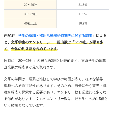
20〜29社
21.5%
30〜39社
11.5%
40社以上
10.9%
内閣府「
学生の就職・採用活動開始時期等に関する調査
」による
と、
文系学生のエントリーシート提出数は「5〜9社」が最も多
く
、
全体の約３割を占めています
。
同時に「20〜29社」の層も約2割と比較的多く、文系学生の応募
企業数の幅広さが見て取れます。
文系の学問は、理系と比較して学びの範囲が広く、様々な業界・
職種への適応可能性があります。そのため、自分に合う業界・職
種を幅広く探索する必要があり、エントリー数も必然的に多くな
る傾向があります。文系のエントリー数は、理系学生の約1.5倍と
いう結果となっています。