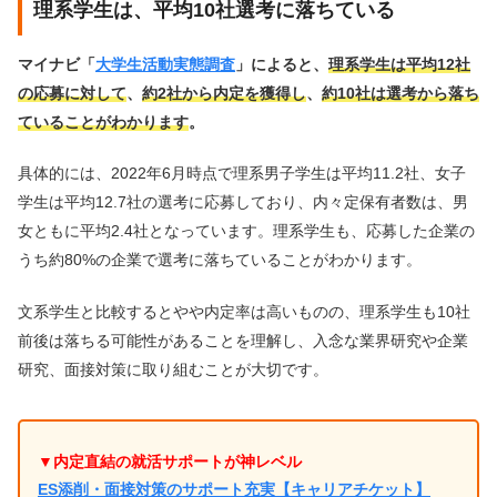
理系学生は、平均10社選考に落ちている
マイナビ「
大学生活動実態調査
」によると、
理系学生は平均12社
の応募に対して
、
約2社から内定を獲得し
、
約10社は選考から落ち
ていることがわかります
。
具体的には、2022年6月時点で理系男子学生は平均11.2社、女子
学生は平均12.7社の選考に応募しており、内々定保有者数は、男
女ともに平均2.4社となっています。理系学生も、応募した企業の
うち約80%の企業で選考に落ちていることがわかります。
文系学生と比較するとやや内定率は高いものの、理系学生も10社
前後は落ちる可能性があることを理解し、入念な業界研究や企業
研究、面接対策に取り組むことが大切です。
▼内定直結の就活サポートが神レベル
ES添削・面接対策のサポート充実【キャリアチケット】