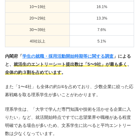
10〜19社
16.1%
20〜29社
13.3%
30〜39社
7.6%
40社以上
5.1%
内閣府「
学生の就職・採用活動開始時期等に関する調査
」による
と、
就活生のエントリーシート提出数は「5〜9社」が最も多く
、
全体の約３割を占めています
。
また「1〜4社」も全体の約1/4を占めており、少数企業に絞った応
募戦略を取る理系学生が多いことがわかります。
理系学生は、「大学で学んだ専門知識や技術を活かせる企業に入
りたい」など、就活開始時点ですでに志望業界や職種がある程度
明確である場合が多いため、文系学生に比べると平均エントリー
数は少なくなっています。