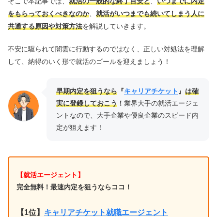
そこで本記事では、
就活の一般的な終了目安と
、
いつまでに内定
をもらっておくべきなのか
、
就活がいつまでも続いてしまう人に
共通する原因や対策方法
を解説していきます。
不安に駆られて闇雲に行動するのではなく、正しい対処法を理解
して、納得のいく形で就活のゴールを迎えましょう！
早期内定を狙うなら
『
キャリアチケット
』
は確
実に登録しておこう
！
業界大手の就活エージェ
ントなので、大手企業や優良企業のスピード内
定が狙えます！
【就活エージェント】
完全無料！最速内定を狙うならココ！
【1位
】
キャリアチケット就職エージェント