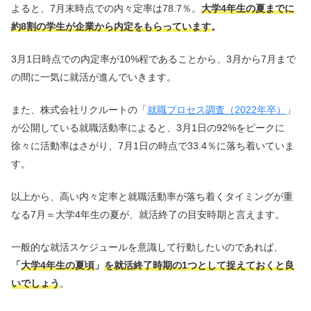
よると、7月末時点での内々定率は78.7％。
大学4年生の夏までに
約8割の学生が企業から内定をもらっています
。
3月1日時点での内定率が10%程であることから、3月から7月まで
の間に一気に就活が進んでいきます。
また、株式会社リクルートの「
就職プロセス調査（2022年卒）
」
が公開している就職活動率によると、3月1日の92%をピークに
徐々に活動率はさがり、7月1日の時点で33.4％に落ち着いていま
す。
以上から、高い内々定率と就職活動率が落ち着くタイミングが重
なる7月＝大学4年生の夏が、就活終了の目安時期と言えます。
一般的な就活スケジュールを意識して行動したいのであれば、
「
大学4年生の夏頃
」
を就活終了時期の1つとして捉えておくと良
いでしょう
。