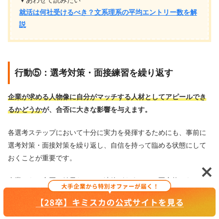
就活は何社受けるべき？文系理系の平均エントリー数を解
説
行動⑤：選考対策・面接練習を繰り返す
企業が求める人物像に自分がマッチする人材としてアピールでき
るかどうか
が、合否に大きな影響を与えます。
各選考ステップにおいて十分に実力を発揮するためにも、事前に
選考対策・面接対策を繰り返し、自信を持って臨める状態にして
おくことが重要です。
企業からは合否の結果だけしか連絡がきません。不合格になった
理由、選考対策で不十分だった部分がわからないからこそ、自身
の対策内容を定期的に見直して改善を積み重ねていくことが大切
です。