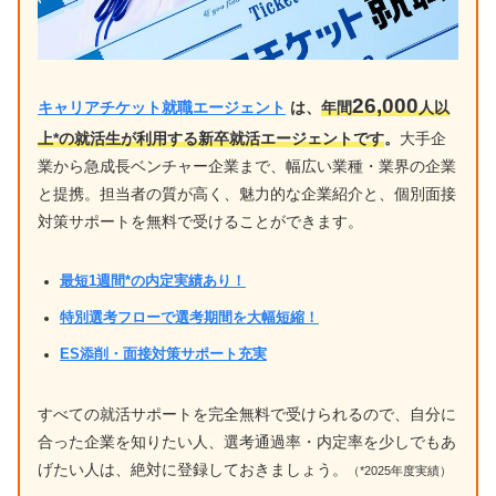
26,000
キャリアチケット就職エージェント
は、
年間
人以
上*の就活生が利用する新卒就活エージェントです
。
大手企
業から急成長ベンチャー企業まで、幅広い業種・業界の企業
と提携。担当者の質が高く、魅力的な企業紹介と、個別面接
対策サポートを無料で受けることができます。
最短1週間*の内定実績あり！
特別選考フローで選考期間を大幅短縮！
ES添削・面接対策サポート充実
すべての就活サポートを完全無料で受けられるので、自分に
合った企業を知りたい人、選考通過率・内定率を少しでもあ
げたい人は、絶対に登録しておきましょう。
（*2025年度実績）