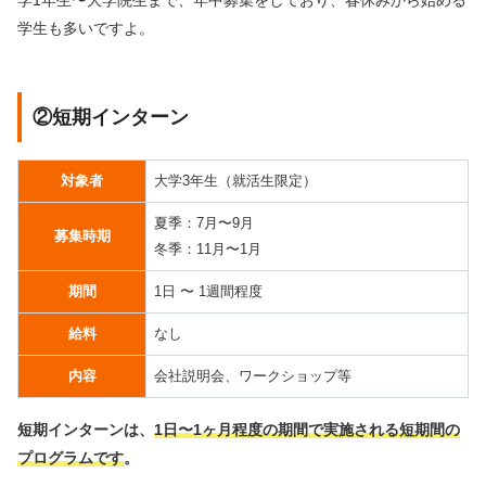
学1年生〜大学院生まで、年中募集をしており、春休みから始める
学生も多いですよ。
②短期インターン
対象者
大学3年生（就活生限定）
夏季：7月〜9月
募集時期
冬季：11月〜1月
期間
1日 〜 1週間程度
給料
なし
内容
会社説明会、ワークショップ等
短期インターンは、
1日〜1ヶ月程度の期間で実施される短期間の
プログラムです
。