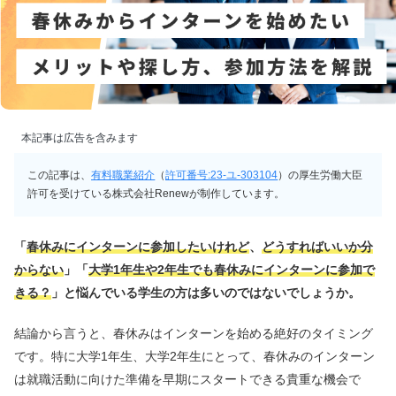
本記事は広告を含みます
この記事は、
有料職業紹介
（
許可番号:23-ユ-303104
）の厚生労働大臣
許可を受けている株式会社Renewが制作しています。
「
春休みにインターンに参加したいけれど
、
どうすればいいか分
からない
」「
大学1年生や2年生でも春休みにインターンに参加で
きる？
」と悩んでいる学生の方は多いのではないでしょうか。
結論から言うと、春休みはインターンを始める絶好のタイミング
です。特に大学1年生、大学2年生にとって、春休みのインターン
は就職活動に向けた準備を早期にスタートできる貴重な機会で