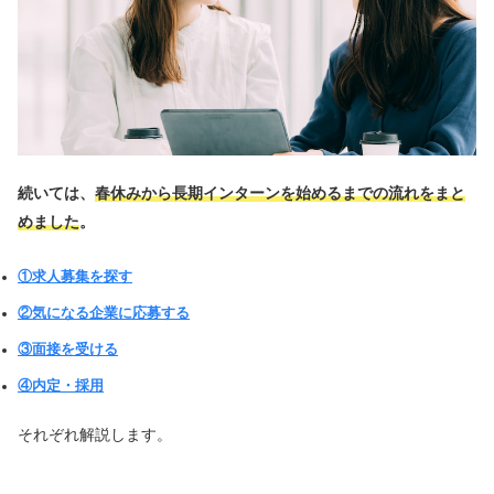
続いては、
春休みから長期インターンを始めるまでの流れをまと
めました
。
①求人募集を探す
②気になる企業に応募する
③面接を受ける
④内定・採用
それぞれ解説します。