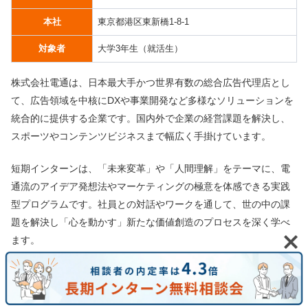
本社
東京都港区東新橋1-8-1
対象者
大学3年生（就活生）
株式会社電通は、日本最大手かつ世界有数の総合広告代理店とし
て、広告領域を中核にDXや事業開発など多様なソリューションを
統合的に提供する企業です。国内外で企業の経営課題を解決し、
スポーツやコンテンツビジネスまで幅広く手掛けています。
短期インターンは、「未来変革」や「人間理解」をテーマに、電
通流のアイデア発想法やマーケティングの極意を体感できる実践
型プログラムです。社員との対話やワークを通して、世の中の課
題を解決し「心を動かす」新たな価値創造のプロセスを深く学べ
ます。
▶︎
電通のインターン優遇・倍率
▶︎
電通の就職難易度・採用大学