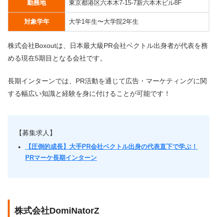
勤務地
東京都港区六本木7-15-7新六本木ビル8F
対象学年
大学1年生〜大学院2年生
株式会社Boxoutは、日本最大級PR会社ベクトル出身者が代表を務
める現在5期目となる会社です。
長期インターンでは、PR活動を通じて広告・マーケティングに関
する幅広い知識と経験を身に付けることが可能です！
【募集求人】
【圧倒的成長】大手PR会社ベクトル出身の代表直下で学ぶ！
PRマーケ長期インターン
株式会社DomiNatorZ