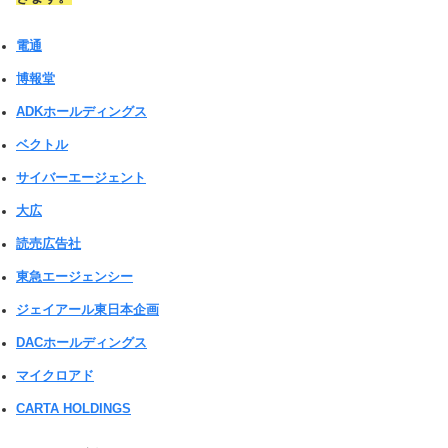
電通
博報堂
ADKホールディングス
ベクトル
サイバーエージェント
大広
読売広告社
東急エージェンシー
ジェイアール東日本企画
DACホールディングス
マイクロアド
CARTA HOLDINGS