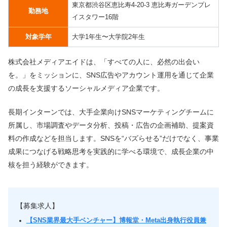
東京都渋谷区恵比寿4-20-3 恵比寿ガーデンプレ
勤務地
イスタワー16階
対象学年
大学1年生〜大学院2年生
株式会社メディアエイドは、「すべての人に、必然の出会い
を。」をミッションに、SNS広告やアカウント運用を通じて企業
の成長を支援するソーシャルメディア企業です。
長期インターンでは、大手企業向けSNSマーケティングチームに
所属し、市場調査やデータ分析、投稿・広告の企画補助、提案資
料の作成などを担当します。SNSを“バズらせる”だけでなく、事業
成果につなげる戦略思考を実践的に学べる環境で、成長企業の中
核を担う経験ができます。
【募集求人】
【SNS業界最大手ベンチャー】博報堂・Meta出身執行役員兼