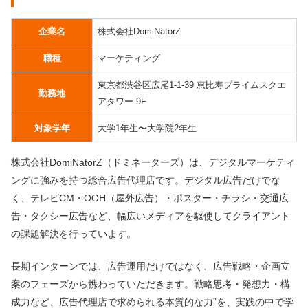
企業名
株式会社DomiNatorZ
職種
マーケティング
東京都渋谷区広尾1-1-39 恵比寿プライムスクエ
勤務地
アタワー 9F
対象学年
大学1年生〜大学院2年生
株式会社DomiNatorZ（ドミネーターズ）は、デジタルマーケティ
ングに強みを持つ総合広告代理店です。デジタル広告だけでな
く、テレビCM・OOH（屋外広告）・ポスター・チラシ・交通広
告・タクシー広告など、幅広いメディアを駆使してクライアント
の課題解決を行っています。
長期インターンでは、広告運用だけではなく、広告戦略・企画立
案のフェーズから携わっていただきます。戦略思考・発想力・構
成力など、広告代理店で求められる本質的な力”を、実践の中で学